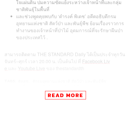
ใจแผ่นดิน ปมความขัดแย้งระหว่างเจ้าหน้าที่และกลุ่ม
ชาติพันธุ์ในพื้นที่
และช่วงพูดคุยพบกับ ‘ดำรงค์ พิเดช’ อดีตอธิบดีกรม
อุทยานแห่งชาติ สัตว์ป่า และพันธุ์พืช ย้อนเรื่องราวการ
ทำงานของเจ้าหน้าที่ป่าไม้ อุดมการณ์ที่จะรักษาผืนป่า
ของประเทศไว้ .
สามารถติดตาม
THE STANDARD Daily
ได้เป็นประจำทุกวัน
จันทร์
–
ศุกร์
เวลา
20.00
น
.
เป็นต้นไป
ที่
Facebook Liv
e
และ
Youtube Live
ของ
thestandardth
TAGS:
คสช.
กรมอุทยานแห่งชาติ สัตว์ป่า และพันธุ์พืช
นโยบายทวงคืนผืนป่า
ดำรงค์ พิเดช
READ MORE