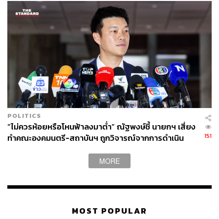
POLITICS
“ไม่ควรห้อยหรือโหนฟ้าลงมาต่ำ” ณัฐพงษ์ชี้ นายกฯ เสี่ยง
151
ทำคณะองคมนตรี-สถาบันฯ ถูกวิจารณ์จากการดำเนิน
นโยบายสาธารณะ
MORE
MOST POPULAR