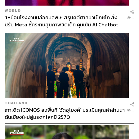
WORLD
‘เหมือนโรงงานปล่อยมลพิษ’ สรุปคดีศาลนิวเม็กซิโก สั่ง
...
ปรับ Meta ชี้กระทบสุขภาพจิตเด็ก คุมเข้ม AI Chatbot
THAILAND
เกาะติด ICOMOS ลงพื้นที่ ‘วัดอุโมงค์’ ประเมินคุณค่าล้านนา
...
ดันเชียงใหม่สู่มรดกโลกปี 2570