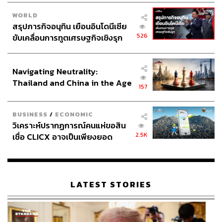
WORLD
สรุปภารกิจอนุทิน เยือนอินโดนีเซีย
526
ขับเคลื่อนการทูตเศรษฐกิจเชิงรุก
ประกาศหุ้นส่วนยุทธศาสตร์ไทย –
อินโดนีเซีย
Navigating Neutrality:
Thailand and China in the Age
157
of a New Global Order
BUSINESS
/
ECONOMIC
วิเคราะห์ปรากฏการณ์คนแห่ขอสิน
2.5K
เชื่อ CLICX อาจเป็นเพียงยอด
ภูเขาน้ำแข็ง ของปัญหาหนี้ครัว
เรือนไทยที่ถูกซุกไว้
LATEST STORIES