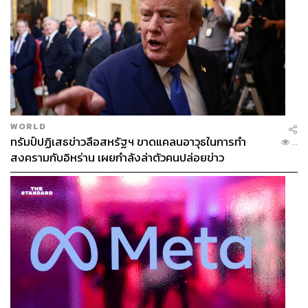
WORLD
ทรัมป์ปฏิเสธข่าวลือสหรัฐฯ ขาดแคลนอาวุธในการทำ
...
สงครามกับอิหร่าน เผยกำลังล่าตัวคนปล่อยข่าว