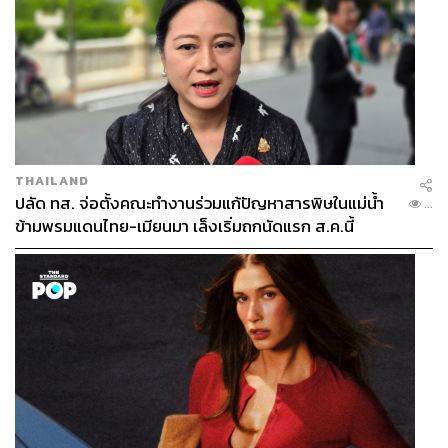
THAILAND
ปลัด ทส. จ่อตั้งคณะทำงานร่วมแก้ปัญหาสารพิษในแม่น้ำ
...
ข้ามพรมแดนไทย-เมียนมา เล็งเริ่มถกนัดแรก ส.ค.นี้