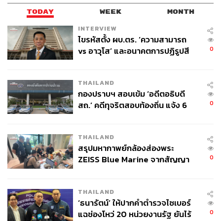
TODAY
WEEK
MONTH
INTERVIEW
ไขรหัสตั้ง ผบ.ตร. ‘ความสามารถ
0
vs อาวุโส’ และอนาคตการปฏิรูปสี
กากี กับ พล.ต.อ. เอก อังสนานนท์
THAILAND
กองปราบฯ สอบเข้ม ‘อดีตอธิบดี
0
สถ.’ คดีทุจริตสอบท้องถิ่น แจ้ง 6
ข้อหาหนัก จ่อชง ป.ป.ช. 12 ส.ค. นี้
THAILAND
สรุปมหากาพย์กล้องส่องพระ
0
ZEISS Blue Marine จากสัญญา
ผลิต 8.3 ล้าน สู่ข้อพิพาท ‘มา
เวลล์ฯ’ ฟ้อง ‘โทน บางแค’ ผิดนัด
THAILAND
จ่ายหนี้-แอบระบุแบรนด์
‘ธนารัตน์’ ให้ปากคำตำรวจไซเบอร์
0
แฉช่องโหว่ 20 หน่วยงานรัฐ ยันไร้