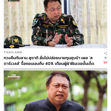
THAILAND
ทวงคืนทับลาน สุชาติ ลั่นไม่ปล่อยนายทุนฮุบป่า เผย ‘ส
50
ตาร์เวลล์’ รื้อถอนเองคืบ 40% เตือนผู้ฝ่าฝืนเจอขั้นเด็ด
ขาด