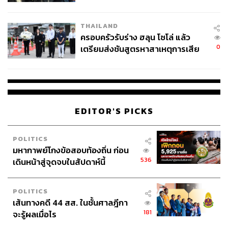
นัยทางการเมือง
THAILAND
ครอบครัวรับร่าง ฮลุน โซโล่ แล้ว
0
เตรียมส่งชันสูตรหาสาเหตุการเสีย
ชีวิต
EDITOR'S PICKS
POLITICS
มหากาพย์โกงข้อสอบท้องถิ่น ก่อน
536
เดินหน้าสู่จุดจบในสัปดาห์นี้
POLITICS
เส้นทางคดี 44 สส. ในชั้นศาลฎีกา
181
จะรู้ผลเมื่อไร