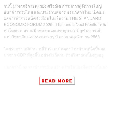
วันนี้ (7 พฤศจิกายน) ผยง ศรีวณิช กรรมการผู้จัดการใหญ่
ธนาคารกรุงไทย และประธานสมาคมธนาคารไทย เปิดเผย
ผลการสำรวจหนี้ครัวเรือนไทยในงาน THE STANDARD
ECONOMIC FORUM 2025 : Thailand’s Next Frontier ที่จัด
ทำโดยความร่วมมือของคณะเศรษฐศาสตร์ จุฬาลงกรณ์
มหาวิทยาลัย และธนาคารกรุงไทย ณ พฤศจิกายน 2568
โดยระบุว่า แม้ส่วน ‘หนี้ในระบบ’ ลดลง โดยส่วนหนึ่งเป็นผล
มาจาก GDP ที่สูงขึ้น อย่างไรก็ตาม ตัวปริมาณหนี้ยังสูงอยู่
นอกจากนี้ ผลการสำรวจยังพบว่า ครัวเรือนยังพึ่งพา ‘หนี้นอก
ระบบ’ มากขึ้น โดยสัดส่วนหนี้นอกระบบในการสำรวจปี
2568 เพิ่มขึ้นเป็น 14% จากระดับ 12% ของหนี้ครัวเรือน
READ MORE
ทั้งหมดในปี 2567 ซึ่งนับเป็นประเด็นที่ ‘น่ากังวล’ ท่ามกลาง
ภาวะหนี้ครัวเรือนที่แท้จริง ซึ่งยังคงอยู่ในระดับที่สูงเกิน
100% ต่อ GDP