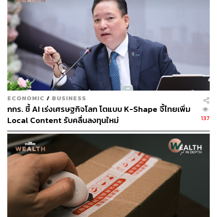
มาในระบบก็ไม่ปรากฏให้กับผู้ประกอบการที่ส่งข้อมูล
“ปัญหาโครงสร้างเหล่าระบบนี้ไม่ควรที่จะดำรงคงอยู่ต่อไป” ผ
ยงกล่าวย้ำ
ผยงยังตั้งคำถามถึง การลงทุนในประเทศไทยที่ลดลง ทั้งๆ ที่
สภาพคล่องในระบบของไทยยังสูง
โดยกล่าวว่า “สภาพคล่องในระบบของไทย รวมถึงตัวปริมาณ
ECONOMIC
/
BUSINESS
การซื้อพันธบัตรของธนาคารแห่งประเทศไทย เพื่อมาบริหาร
กกร. ชี้ AI เร่งเศรษฐกิจโลก โตแบบ K-Shape จี้ไทยเพิ่ม
137
สภาพคล่องระยะสั้นและเงินที่มีการปล่อยกู้ประจำวันผ่าน
Local Content รับคลื่นลงทุนใหม่
Repo Market ของธปท.เฉลี่ยตลอด 5 ปีที่ผ่านมา สูงกว่า 5
ล้านล้านบาท