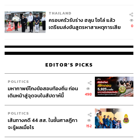
โลกภายใน 6 วัน
TAGS:
New S-Curve
สมาคมธนาคารไทย
ผยง ศรีวณิช
THE STANDARD ECONOMIC FORUM
THE STANDARD ECONOMIC FORUM 2025
THAILAND
เศรษฐกิจไทย
การลงทุน
หนี้ครัวเรือน
ครอบครัวรับร่าง ฮลุน โซโล่ แล้ว
ธนาคารกรุงไทย
0
เตรียมส่งชันสูตรหาสาเหตุการเสีย
ชีวิต
EDITOR'S PICKS
POLITICS
731
มหากาพย์โกงข้อสอบท้องถิ่น ก่อน
498
เดินหน้าสู่จุดจบในสัปดาห์นี้
ABOUT THE AUTHOR
POLITICS
วาราดา ทองจำนงค์
เส้นทางคดี 44 สส. ในชั้นศาลฎีกา
Content Creator สำนักข่าว THE
STANDARD WEALTH
152
จะรู้ผลเมื่อไร