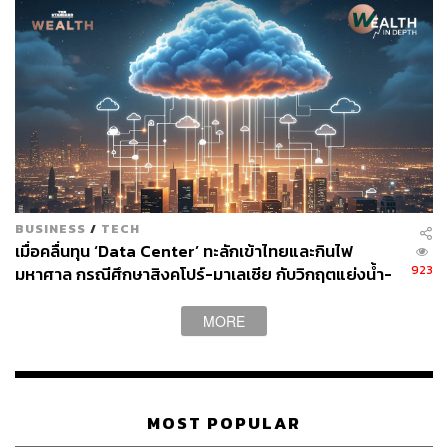
ย้ำใช้ Reinvent Thailand เป็นทางออก
BUSINESS
/
TECH
เมื่อคลื่นทุน ‘Data Center’ ทะลักเข้าไทยและกินไฟ
923
มหาศาล กรณีศึกษาสิงคโปร์-มาเลเซีย กับวิกฤตแย่งน้ำ-
เพื่อแก้ปัญหาต่างๆ และหาทางออกให้กับประเทศไทย ผยงย้ำ
ไฟ
ว่า Reinvent Thailand ที่เป็นเวที (Platform) ร่วมสร้างอนาคต
MORE
ประเทศไทยอย่างยั่งยืน โดยมีภาคเอกชนเป็นแกนหลักในการ
ขับเคลื่อน มีภาครัฐ สนับสนุนและสร้างสภาพแวดล้อมที่เอื้อ
ต่อการปรับตัว และมีภาคการเงินที่ช่วยจัดสรรทรัพยากร
อย่างมีประสิทธิภาพ สามารถเป็นแกนหลักในการขับเคลื่อน
ประเทศได้ โดยภายใต้ Reinvent Thailand จะจัดการความ
MOST POPULAR
ท้าทายใหญ่ 3 ด้าน ได้แก่