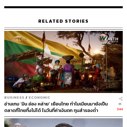
กิจ (SFIs) มีมากกว่า 30% โดย 30% เหล่านั้นไม่ได้มีข้อมูล
รวมศูนย์อยู่ในระบบ สะท้อนถึงความเขย่งในเชิงของกติกา
การแข่งขันและเชิงโครงสร้าง
RELATED STORIES
BUSINESS
/
ECONOMIC
อ่านเกม ‘มิน อ่อง หล่าย’ เยือนไทย ทำไมเมียนมายังเป็น
นอกจากนี้ ผู้ให้บริการต่างๆ ยังเผชิญกฎเกณฑ์การกำกับดูแล
344
ตลาดที่ไทยทิ้งไม่ได้ ในวันที่ค่าเงินตก ทุนสำรองต่ำ
ไม่เหมือนกันในระดับขั้นกฎหมาย และความสามารถใช้
ข้อมูลในระบบ เช่น หนี้ของผู้ประกอบการที่ไม่ได้ส่งข้อมูลเข้า