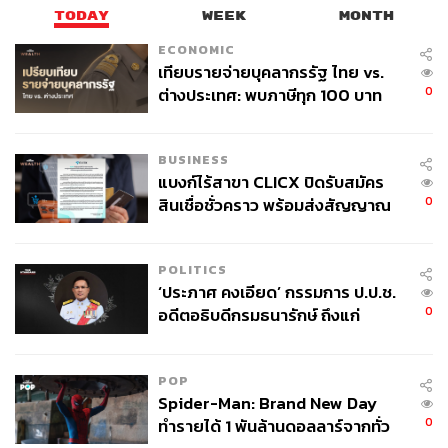
ความเปราะบางเชิงโครงสร้างที่มีอยู่เดิม
TODAY
WEEK
MONTH
ขาดความสามารถในการแข่งขันในโลกใหม่
ECONOMIC
ความท้าทายของภาครัฐ
เทียบรายจ่ายบุคลากรรัฐ ไทย vs.
0
ต่างประเทศ: พบภาษีทุก 100 บาท
โดยมี 6 กลุ่มอุตสาหกรรมเป้าหมาย (Six Priority Sectors)
ของคนไทยใช้ไปกับข้าราชการเฉียด
เพื่อสร้าง New S-Curve และขับเคลื่อนเศรษฐกิจอย่างมีนัยยะ
40 บาท
BUSINESS
ได้แก่ การท่องเที่ยว, Smart Electronic, Food Processing,
แบงก์ไร้สาขา CLICX ปิดรับสมัคร
อุตสาหกรรมรถยนต์, Retail Trading และ Medical Wellness
0
สินเชื่อชั่วคราว พร้อมส่งสัญญาณ
ซึ่งกลุ่มนี้ครอบคลุมผู้ประกอบการกว่า 2.4 แสนราย (46%
เตือนกลุ่มกู้เงินผิดวัตถุประสงค์-ให้
ของนิติบุคคล) และการจ้างงานกว่า 10 ล้านคน
ข้อมูลเท็จ เตรียมดำเนินคดีเด็ดขาด
POLITICS
‘ประภาศ คงเอียด’ กรรมการ ป.ป.ช.
สามารถติดตาม THE STANDARD WEALTH
0
อดีตอธิบดีกรมธนารักษ์ ถึงแก่
ผ่านแอปพลิเคชันต่างๆ ที่คุณสะดวกหรือใช้งานอยู่แล้วได้เลย
อนิจกรรม
POP
Spider-Man: Brand New Day
0
ทำรายได้ 1 พันล้านดอลลาร์จากทั่ว