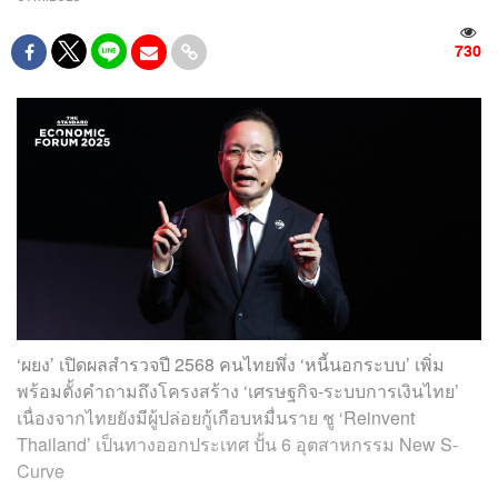
730
‘ผยง’ เปิดผลสำรวจปี 2568 คนไทยพึ่ง ‘หนี้นอกระบบ’ เพิ่ม
พร้อมตั้งคำถามถึงโครงสร้าง ‘เศรษฐกิจ-ระบบการเงินไทย’
เนื่องจากไทยยังมีผู้ปล่อยกู้เกือบหมื่นราย ชู ‘Reinvent
Thailand’ เป็นทางออกประเทศ ปั้น 6 อุตสาหกรรม New S-
Curve