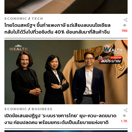
ECONOMIC
/
TECH
ไทยโดนสหรัฐฯ ขึ้นกำแพงภาษี แต่เสียงลบบนโซเชียล
196
กลับไม่ได้วิ่งไปที่วอชิงตัน 40% ย้อนกลับมาที่สินค้าจีน
ราคาถูกที่ทะลักจน SME ไทยสู้ไม่ไหว
“สะท้อนว่า ปัญหาของประเทศเราไม่ใช่เรื่องสภาพคล่องใน
ระบบ แต่เงินไทยกลับไหลออกไปอยู่ในกองทุนรวมลงทุนใน
ต่างประเทศ (FIF) และไปลงทุนต่างประเทศ (TDI) ต่อเนื่อง
มากกว่า 7 ล้านล้านบาท ขณะที่ การลงทุนโดยตรงจากต่าง
ประเทศ (FDI) ในประเทศไทยกลับต่ำที่สุด ตามหลังภูมิภาค
ท่ามกลางปัญหาหนี้ภาครัฐสูงและภัยทุจริตทางการเงิน
บั่นทอนความเชื่อมั่นที่กระทบเศรษฐกิจและสังคมไทย
ECONOMIC
/
BUSINESS
เปิดข้อเสนอปฏิรูป ‘ระบบราชการไทย’ ยุบ-ควบ-ลดขนาด
1.7K
งาน ก่อนปลดคน พร้อมยกระดับเป็นนโยบายแห่งชาติ