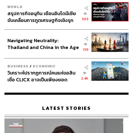
WORLD
สรุปภารกิจอนุทิน เยือนอินโดนีเซีย
503
ขับเคลื่อนการทูตเศรษฐกิจเชิงรุก
ประกาศหุ้นส่วนยุทธศาสตร์ไทย –
อินโดนีเซีย
Navigating Neutrality:
Thailand and China in the Age
139
of a New Global Order
BUSINESS
/
ECONOMIC
วิเคราะห์ปรากฏการณ์คนแห่ขอสิน
2.4K
เชื่อ CLICX อาจเป็นเพียงยอด
ภูเขาน้ำแข็ง ของปัญหาหนี้ครัว
เรือนไทยที่ถูกซุกไว้
LATEST STORIES