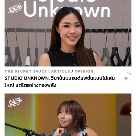
Tokenization เกิดขึ้นแล้วในหลายอุตสาหกรรม McKinsey
คาดการณ์ว่าจะเติบโตกว่า 10 เท่า แตะ 2 ล้านล้านดอลลาร์
ในปี 2030 การเข้าใจและทดลองใช้ Tokenization ตั้งแต่วันนี้
จึงเป็นการเตรียมพร้อมสำหรับโครงสร้างพื้นฐานใหม่ของ
โลกธุรกิจในอนาคต
FYI
🔥The Secret Sauce Summit 2025 ซื้อบัตรรับชมย้อน
หลังออนไลน์ได้แล้ววันนี้ 👉
คลิก ›
THE SECRET SAUCE | ARTICLE
/
OPINION
STUDIO UNKNOWN: วิชาปั้นแบรนด์แฟชั่นแบบไม่เล่น
...
ใหญ่ แต่โตอย่างทรงพลัง
🔺ใบเดียวคุ้ม! เพียง 990 บาท สำหรับดูย้อนหลัง Main
Stage และ Expertise Stage
🔺รับชมออนไลน์ทุกที่ทั่วโลก
ดูย้อนหลังนาน 6 เดือน (ตั้งแต่ 20 ก.ย.68 เวลา 9.00 น.
– 20 มี.ค. 69 เวลา 23.59 น.)