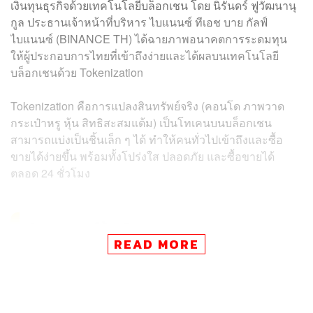
เงินทุนธุรกิจด้วยเทคโนโลยีบล็อกเชน โดย
นิรันดร์ ฟูวัฒนานุ
กูล ประธานเจ้าหน้าที่บริหาร ไบแนนซ์ ทีเอช บาย กัลฟ์
ไบแนนซ์ (BINANCE TH)
ได้ฉายภาพอนาคตการระดมทุน
ให้ผู้ประกอบการไทยที่เข้าถึงง่ายและได้ผลบนเทคโนโลยี
บล็อกเชนด้วย Tokenization
Tokenization คือการแปลงสินทรัพย์จริง (คอนโด ภาพวาด
กระเป๋าหรู หุ้น สิทธิสะสมแต้ม) เป็นโทเคนบนบล็อกเชน
สามารถแบ่งเป็นชิ้นเล็ก ๆ ได้ ทำให้คนทั่วไปเข้าถึงและซื้อ
ขายได้ง่ายขึ้น พร้อมทั้งโปร่งใส ปลอดภัย และซื้อขายได้
ตลอด 24 ชั่วโมง
ช่วยระดมทุนให้ธุรกิจ
READ MORE
การรอชำระเงินจากลูกค้าหลายเดือนทำให้สภาพคล่อง
ติดขัด การ Tokenize ใบแจ้งหนี้ ก็สามารถขายให้กับนัก
ลงทุนรายย่อยและเปลี่ยนเป็นเงินสดได้เร็วขึ้น