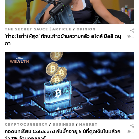
TAGS:
ผู้ประกอบการ
Tokenization
The Secret Sauce Summit
The Secret Sauce Summit 2025
Blockchain
The Secret Sauce
Binance
THE SECRET SAUCE | ARTICLE
/
OPINION
‘ทำอะไรทำให้สุด’ ทักษะก้าวข้ามความกลัว สไตล์ มิลลิ ดนุ
...
LOADING...
ภา
ABOUT THE AUTHOR
THE SECRET SAUCE TEAM
คู่มือผู้นำ-นักธุรกิจศตวรรษที่ 21
CRYPTOCURRENCY
/
BUSINESS
/
MARKET
ถอดบทเรียน Coldcard กับบั๊กอายุ 5 ปีที่ดูดเงินไปแล้วก
...
ว่า 115 ล้านดอลลาร์