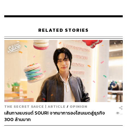
Andy Warhol – 14 Electric Chairs ภาพวาดมูลค่า 5.6
ล้านดอลลาร์ถูก Tokenize กว่า 30% ทำให้นักลงทุน
รายย่อยทั่วโลกซื้อ “ส่วนหนึ่ง” ของศิลปะระดับโลกได้
RELATED STORIES
Nike x RTFKT ออกรองเท้าดิจิทัลคู่กับ “Digital Twin
Token” ที่เป็นทั้งใบรับรองความแท้และกุญแจเข้าถึง
สิทธิพิเศษ เช่น ซื้อรุ่นใหม่ก่อนใครและเข้าชุมชนแฟน
คลับ
แก้ Pain Point ให้ผู้ประกอบการ
THE SECRET SAUCE | ARTICLE
/
OPINION
Tokenization ให้ประโยชน์ผู้ประกอบการทั้งสภาพคล่อง การ
เส้นทางแบรนด์ SOURI จากมาการองโฮมเมดสู่ธุรกิจ
...
ระดมทุน และการตลาดที่สร้างสัมพันธ์ลูกค้า นักลงทุนยังเข้า
300 ล้านบาท
ถึงสินทรัพย์ราคาสูงได้ผ่านการลงทุนย่อย ๆ