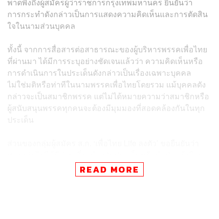
พาดพิงถึงผู้สมัครผู้ว่าราชการกรุงเทพมหานคร ยืนยันว่า
การกระทำดังกล่าวเป็นการแสดงความคิดเห็นและการตัดสิน
ใจในนามส่วนบุคคล
ทั้งนี้ จากการสื่อสารต่อสาธารณะของผู้บริหารพรรคเพื่อไทย
ที่ผ่านมา ได้มีการระบุอย่างชัดเจนแล้วว่า ความคิดเห็นหรือ
การดำเนินการในประเด็นดังกล่าวเป็นเรื่องเฉพาะบุคคล
ไม่ใช่มติหรือท่าทีในนามพรรคเพื่อไทยโดยรวม แม้บุคคลดัง
กล่าวจะเป็นสมาชิกพรรค แต่ไม่ได้หมายความว่าสมาชิกหรือ
ผู้สนับสนุนพรรคทุกคนจะต้องมีมุมมองที่สอดคล้องกันในทุก
ประเด็น
ส่วนของกลุ่มผู้สมัคร ส.ก. ‘เพื่อไทย Life ลงตัว’ ขอยืนยันว่า
ทางกลุ่มไม่ได้มีส่วนเกี่ยวข้องกับประเด็นหรือข้อขัดแย้งใดๆ
ที่ปรากฏเป็นข่าว ที่ผ่านมา ทางตัวแทนกลุ่มผู้สมัคร ส.ก. ได้
READ MORE
พยายามติดต่อไปยังอดีต สส.กทม. รายดังกล่าวเพื่อสอบถาม
ถึงข้อเท็จจริงและเหตุผลเบื้องหลัง แต่ยังไม่สามารถติดต่อได้
อย่างไรก็ตาม ธีรรัตน์ ระบุอีกว่า ทางกลุ่มผู้สมัคร ส.ก. จึง