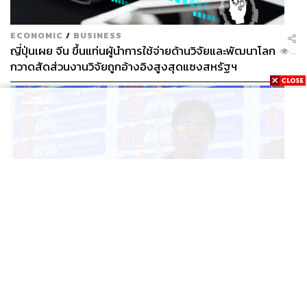
ECONOMIC
/
BUSINESS
ญี่ปุ่นเผย จีน ขึ้นแท่นผู้นำการใช้จ่ายด้านวิจัยและพัฒนาโลก
...
กวาดสัดส่วนงานวิจัยถูกอ้างอิงสูงสุดแซงสหรัฐฯ
POLITICS
iLaw เปิดจักรวาลอำนาจเจริญ โยงเครือข่ายผู้สมัคร สว.
...
พร้อมตั้งข้อสังเกตลงสมัครตรงคุณสมบัติหรือไม่