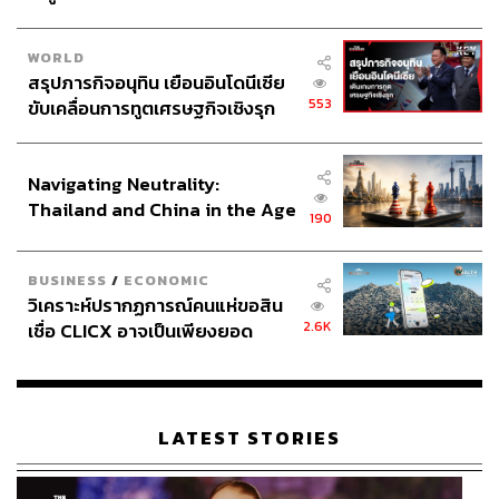
WORLD
สรุปภารกิจอนุทิน เยือนอินโดนีเซีย
553
ขับเคลื่อนการทูตเศรษฐกิจเชิงรุก
ประกาศหุ้นส่วนยุทธศาสตร์ไทย –
อินโดนีเซีย
Navigating Neutrality:
Thailand and China in the Age
190
of a New Global Order
BUSINESS
/
ECONOMIC
วิเคราะห์ปรากฏการณ์คนแห่ขอสิน
2.6K
เชื่อ CLICX อาจเป็นเพียงยอด
ภูเขาน้ำแข็ง ของปัญหาหนี้ครัว
เรือนไทยที่ถูกซุกไว้
LATEST STORIES