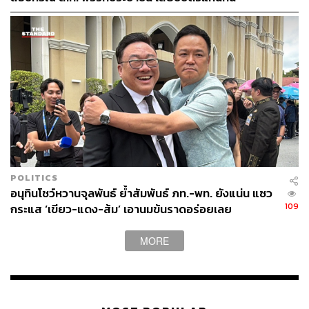
POLITICS
อนุทินโชว์หวานจุลพันธ์ ย้ำสัมพันธ์ ภท.-พท. ยังแน่น แซว
109
กระแส ‘เขียว-แดง-ส้ม’ เอานมข้นราดอร่อยเลย
MORE