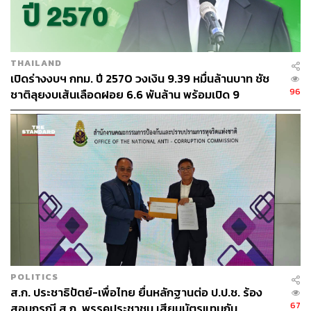
THAILAND
เปิดร่างงบฯ กทม. ปี 2570 วงเงิน 9.39 หมื่นล้านบาท ชัช
96
ชาติลุยงบเส้นเลือดฝอย 6.6 พันล้าน พร้อมเปิด 9
ยุทธศาสตร์พัฒนาเมือง
POLITICS
ส.ก. ประชาธิปัตย์-เพื่อไทย ยื่นหลักฐานต่อ ป.ป.ช. ร้อง
67
สอบกรณี ส.ก. พรรคประชาชน เสียบบัตรแทนกัน