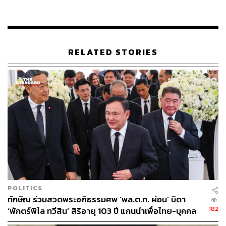
TAGS:
พรรคเพื่อไทย
กรุงเทพมหานคร
เลือกตั้งผู้ว่าฯ กทม
เลือกตั้งผู้ว่าฯ กทม. 2569
RELATED STORIES
120
ABOUT THE AUTHOR
THE STANDARD TEAM
กองบรรณาธิการ THE STANDARD
POLITICS
ทักษิณ ร่วมสวดพระอภิธรรมศพ ‘พล.ต.ท. ผ่อน’ บิดา
182
‘พักตร์พิไล ทวีสิน’ สิริอายุ 103 ปี แกนนำเพื่อไทย-บุคคล
หลากวงการร่วมอาลัย