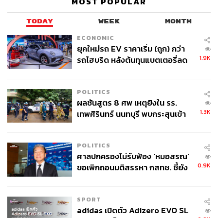
MOST POPULAR
TODAY
WEEK
MONTH
ECONOMIC
ยุคใหม่รถ EV ราคาเริ่ม (ถูก) กว่า
1.9K
รถไฮบริด หลังต้นทุนแบตเตอรี่ลด
ลง - จีนแห่บุกตลาดเกิดใหม่
POLITICS
ผลชันสูตร 8 ศพ เหตุยิงใน รร.
1.3K
เทพศิรินทร์ นนทบุรี พบกระสุนเข้า
จุดสำคัญ ‘ศีรษะ-หน้าอก’ ครูถูกยิง
4 นัด จากระยะไกล
POLITICS
ศาลปกครองไม่รับฟ้อง ‘หมอสรณ’
0.9K
ขอเพิกถอนมติสรรหา กสทช. ชี้ยัง
ไม่ใช่ผู้เดือดร้อนเสียหาย
SPORT
adidas เปิดตัว Adizero EVO SL