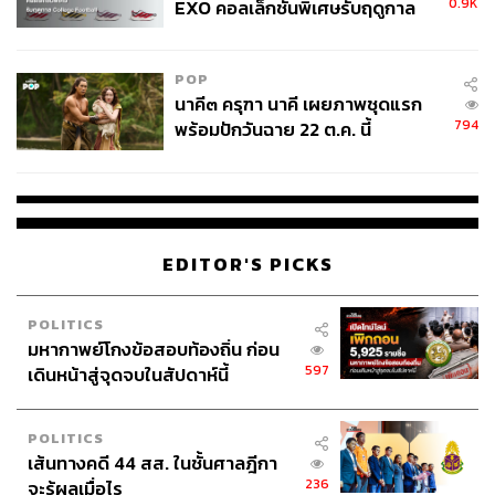
0.9K
EXO คอลเล็กชันพิเศษรับฤดูกาล
College Football
POP
นาคี๓ ครุฑา นาคี เผยภาพชุดแรก
794
พร้อมปักวันฉาย 22 ต.ค. นี้
EDITOR'S PICKS
POLITICS
มหากาพย์โกงข้อสอบท้องถิ่น ก่อน
597
เดินหน้าสู่จุดจบในสัปดาห์นี้
POLITICS
เส้นทางคดี 44 สส. ในชั้นศาลฎีกา
236
จะรู้ผลเมื่อไร