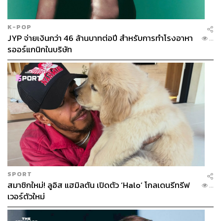
K-POP
JYP จ่ายเงินกว่า 46 ล้านบาทต่อปี สำหรับการทำโรงอาหา
...
รออร์แกนิกในบริษัท
SPORT
สมาชิกใหม่! ลูอิส แฮมิลตัน เปิดตัว ‘Halo’ โกลเดนรีทรีฟ
...
เวอร์ตัวใหม่