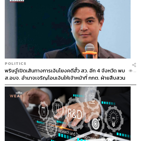
POLITICS
พริษฐ์เปิดเส้นทางการเงินโยงคดีฮั้ว สว. อีก 4 จังหวัด พบ
...
ส.อบจ. อำนาจเจริญโอนเงินให้เจ้าหน้าที่ กกต. ฝ่ายสืบสวน