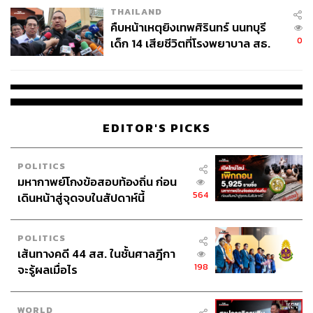
THAILAND
คืบหน้าเหตุยิงเทพศิรินทร์ นนทบุรี
0
เด็ก 14 เสียชีวิตที่โรงพยาบาล สธ.
ยืนยันครูเสียชีวิต 5 ราย เจ็บ 22
ราย
EDITOR'S PICKS
POLITICS
มหากาพย์โกงข้อสอบท้องถิ่น ก่อน
564
เดินหน้าสู่จุดจบในสัปดาห์นี้
POLITICS
เส้นทางคดี 44 สส. ในชั้นศาลฎีกา
198
จะรู้ผลเมื่อไร
WORLD