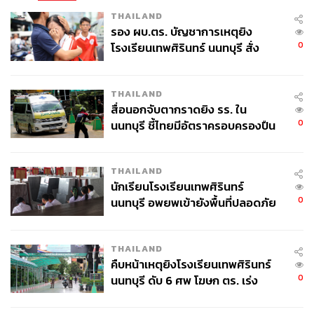
THAILAND
รอง ผบ.ตร. บัญชาการเหตุยิง
0
โรงเรียนเทพศิรินทร์ นนทบุรี สั่ง
ค้นหา 2 รอบยืนยันไร้คนติดค้าง พบ
ศพปู่-ย่าที่บ้านพักผู้ก่อเหตุ
THAILAND
สื่อนอกจับตากราดยิง รร. ใน
0
นนทบุรี ชี้ไทยมีอัตราครอบครองปืน
สูงในระดับต้นของภูมิภาค
THAILAND
นักเรียนโรงเรียนเทพศิรินทร์
0
นนทบุรี อพยพเข้ายังพื้นที่ปลอดภัย
ชั่วคราว หลังเหตุใช้อาวุธปืนภายใน
โรงเรียนคลี่คลาย
THAILAND
คืบหน้าเหตุยิงโรงเรียนเทพศิรินทร์
0
นนทบุรี ดับ 6 ศพ โฆษก ตร. เร่ง
สอบปมขโมยปืนปู่ก่อเหตุ