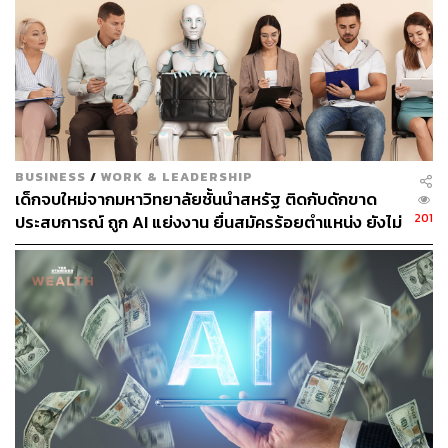
ถนัดกิจ จันกิเสน
Content Creator ประจำกองบรรณาธิการ
THE STANDARD WEALTH ผู้เสพติดโลก
ธุรกิจ การตลาด เทคโนโลยี และชอบสำรวจ
โลกออฟไลน์และออนไลน์มาถอดรหัสความ
เคลื่อนไหวให้เป็นเรื่องเข้าใจง่าย สนุก และได้
ไอเดียใหม่ๆ
BUSINESS
/
WORK & LEADERSHIP
เด็กจบใหม่จากมหาวิทยาลัยชั้นนำสหรัฐ ติดกับดักขาด
201
ประสบการณ์ ถูก AI แย่งงาน ยื่นสมัครร้อยตำแหน่ง ยังไม่
ถูกเลือก