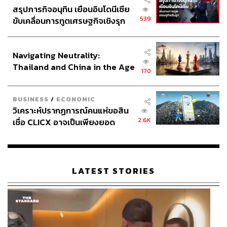
สรุปภารกิจอนุทิน เยือนอินโดนีเซีย
539
ขับเคลื่อนการทูตเศรษฐกิจเชิงรุก
ประกาศหุ้นส่วนยุทธศาสตร์ไทย –
อินโดนีเซีย
Navigating Neutrality:
Thailand and China in the Age
170
of a New Global Order
BUSINESS
/
ECONOMIC
วิเคราะห์ปรากฏการณ์คนแห่ขอสิน
2.6K
เชื่อ CLICX อาจเป็นเพียงยอด
ภูเขาน้ำแข็ง ของปัญหาหนี้ครัว
เรือนไทยที่ถูกซุกไว้
LATEST STORIES