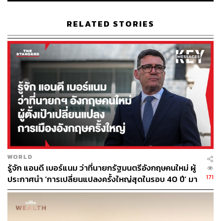
virus-ravages-u-s-economy-idUSKCN21Y0CG
https://www.forbes.com/sites/jackkelly/2020/04/16/th
RELATED STORIES
e-us-now-has-22-million-people-out-of-work-as-52-m
illion-more-americans-filed-for-unemployment-last-w
eek/#700307ae1d53
TAGS:
คนตกงาน
เชื้อไวรัสโคโรนา
COVID-19
WORLD
รู้จัก แอนดี เบอร์แนม ว่าที่นายกรัฐมนตรีอังกฤษคนใหม่ ผู้
47
171
ประกาศนำ ‘การเปลี่ยนแปลงครั้งใหญ่สุดในรอบ 40 ปี’ มา
สู่การเมืองอังกฤษ
ABOUT THE AUTHOR