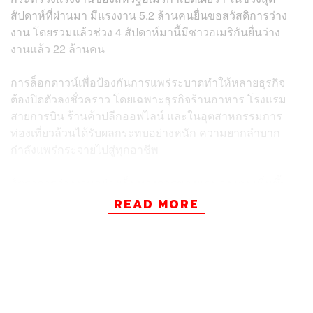
สัปดาห์ที่ผ่านมา มีแรงงาน 5.2 ล้านคนยื่นขอสวัสดิการว่าง
งาน โดยรวมแล้วช่วง 4 สัปดาห์มานี้มีชาวอเมริกันยื่นว่าง
งานแล้ว 22 ล้านคน
การล็อกดาวน์เพื่อป้องกันการแพร่ระบาดทำให้หลายธุรกิจ
ต้องปิดตัวลงชั่วคราว โดยเฉพาะธุรกิจร้านอาหาร โรงแรม
สายการบิน ร้านค้าปลีกออฟไลน์ และในอุตสาหกรรมการ
ท่องเที่ยวล้วนได้รับผลกระทบอย่างหนัก ความยากลำบาก
กำลังแพร่กระจายไปสู่ทุกอาชีพ
อัตราการว่างงานอย่างเป็นทางการของแดนลุงแซมเพิ่มขึ้น
เป็น 4.4% ในเดือนมีนาคม จากระดับต่ำสุดในประวัติศาสตร์
READ MORE
3.5% ในเดือนกุมภาพันธ์ และคาดว่าจะเพิ่มเป็นตัวเลขสอง
หลักในเดือนเมษายน นักเศรษฐศาสตร์ของ Fitch Ratings
แสดงความเห็นไว้ว่า อัตราการว่างงานในเดือนเมษายนจะ
เพิ่มขึ้นมาเป็น 15%
นักเศรษฐศาสตร์หลายคนเชื่อว่า การว่างงานจะเพิ่มขึ้น