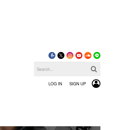
LOG IN
SIGN UP