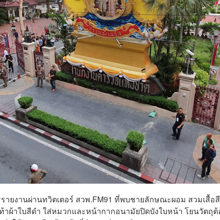
ารรายงานผ่านทวิตเตอร์ สวพ.FM91 ที่พบชายลักษณะผอม สวมเสื้อสี
้าผ้าใบสีดำ ใส่หมวกและหน้ากากอนามัยปิดบังใบหน้า โยนวัตถุต้