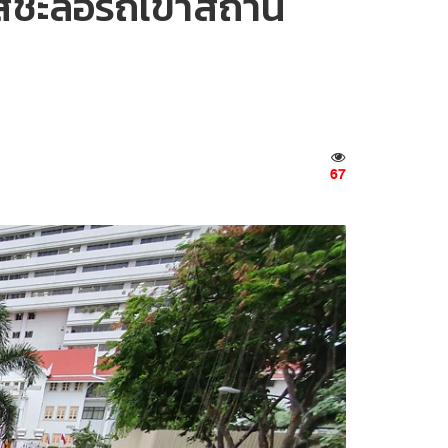
เอสชะลอรถเข้าสถานี
67