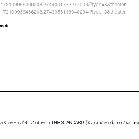
/a.172109969466208/2744001732277006/?type=3&theater
/a.172109969466208/2743956118948234/?type=3&theater
งสงสัย
ธิการข่าวกีฬา สำนักข่าว THE STANDARD ผู้มีงานอดิเรกคือการสัมภาษณ