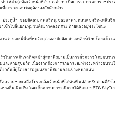
ิ ทำให้ล่าสุดทีมเจ้าหน้าที่ตำรวจทำการปิดการจราจรแยกราชประส
เพื่อตรวจสอบวัตถุต้องสงสัยดังกล่าว
วี, ประตูน้ำ, ซอยชิดลม, ถนนวิทยุ, ซอยนานา, ถนนสุขุมวิท-เพลินจิต
ขาเข้าไปสี่แยกปทุมวันติดยาวตลอดสาย ท้ายแถวอยู่พระโขนง
่าขณะนี้พื้นที่พบวัตถุต้องสงสัยดังกล่าวเคลียร์​เรียบร้อยแล้ว แ
็วในการเดินรถที่จะเข้าสู่สถานีสยามเป็นการชั่วคราว โดยขบวนร
ลมและสายสุขุมวิท เนื่องจากต้องการรักษาระยะห่างระหว่างขบวนให
เดียวกันมีผู้โดยสารอยู่บนสถานีสยามค่อนข้างหนาแน่น
อความช่วยเหลือโปรดแจ้งเจ้าหน้าที่ได้ทันที แต่สำหรับท่านที่ยังไม
นทางอื่นเพิ่มเติม โดยเช็กสถานะการเดินรถได้ที่แอปฯ BTS SkyTra