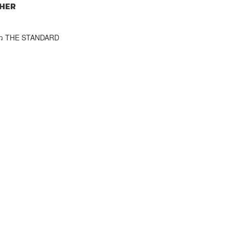
HER
าว THE STANDARD