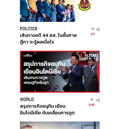
POLITICS
211
เส้นทางคดี 44 สส. ในชั้นศาล
ฎีกา จะรู้ผลเมื่อไร
WORLD
545
สรุปภารกิจอนุทิน เยือน
อินโดนีเซีย ขับเคลื่อนการทูต
เศรษฐกิจเชิงรุก ประกาศหุ้น
ส่วนยุทธศาสตร์ไทย –