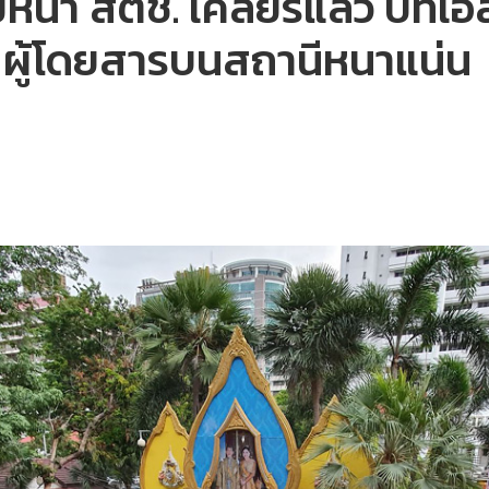
หน้า สตช. เคลียร์​แล้ว บีที
 ผู้โดยสารบนสถานีหนาแน่น