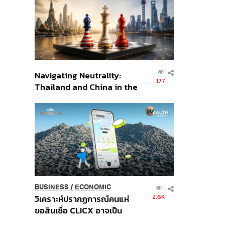
อินโดนีเซีย
Navigating Neutrality:
177
Thailand and China in the
Age of a New Global
Order
BUSINESS
/
ECONOMIC
2.6K
วิเคราะห์ปรากฏการณ์คนแห่
ขอสินเชื่อ CLICX อาจเป็น
เพียงยอดภูเขาน้ำแข็ง ของ