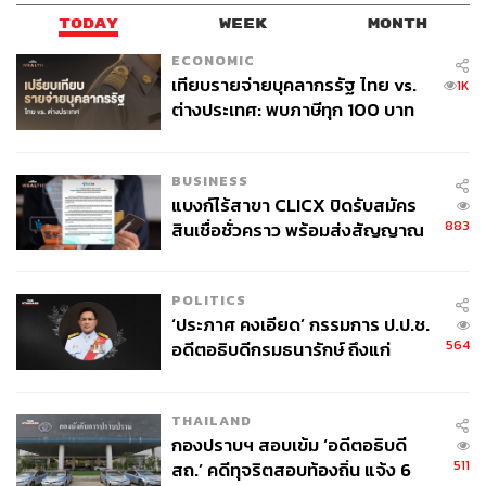
TODAY
WEEK
MONTH
ECONOMIC
เทียบรายจ่ายบุคลากรรัฐ ไทย vs.
1K
ต่างประเทศ: พบภาษีทุก 100 บาท
ของคนไทยใช้ไปกับข้าราชการเฉียด
40 บาท
BUSINESS
แบงก์ไร้สาขา CLICX ปิดรับสมัคร
883
สินเชื่อชั่วคราว พร้อมส่งสัญญาณ
เตือนกลุ่มกู้เงินผิดวัตถุประสงค์-ให้
ข้อมูลเท็จ เตรียมดำเนินคดีเด็ดขาด
POLITICS
‘ประภาศ คงเอียด’ กรรมการ ป.ป.ช.
564
อดีตอธิบดีกรมธนารักษ์ ถึงแก่
อนิจกรรม
THAILAND
กองปราบฯ สอบเข้ม ‘อดีตอธิบดี
511
สถ.’ คดีทุจริตสอบท้องถิ่น แจ้ง 6