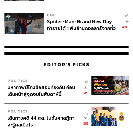
ข้อหาหนัก จ่อชง ป.ป.ช. 12 ส.ค. นี้
POP
Spider-Man: Brand New Day
498
ทำรายได้ 1 พันล้านดอลลาร์จากทั่ว
โลกภายใน 6 วัน
EDITOR'S PICKS
POLITICS
มหากาพย์โกงข้อสอบท้องถิ่น ก่อน
519
เดินหน้าสู่จุดจบในสัปดาห์นี้
POLITICS
เส้นทางคดี 44 สส. ในชั้นศาลฎีกา
168
จะรู้ผลเมื่อไร