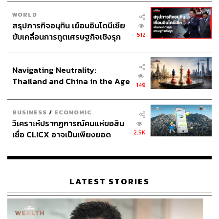
WORLD
สรุปภารกิจอนุทิน เยือนอินโดนีเซีย
512
ขับเคลื่อนการทูตเศรษฐกิจเชิงรุก
ประกาศหุ้นส่วนยุทธศาสตร์ไทย –
อินโดนีเซีย
Navigating Neutrality:
Thailand and China in the Age
149
of a New Global Order
BUSINESS
/
ECONOMIC
วิเคราะห์ปรากฏการณ์คนแห่ขอสิน
2.5K
เชื่อ CLICX อาจเป็นเพียงยอด
ภูเขาน้ำแข็ง ของปัญหาหนี้ครัว
เรือนไทยที่ถูกซุกไว้
LATEST STORIES