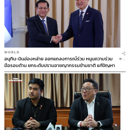
WORLD
อนุทิน-มินอ่องหล่าย ออกแถลงการณ์ร่วม หนุนความร่วม
...
มือรอบด้าน ยกระดับปราบอาชญากรรมข้ามชาติ แก้ปัญหา
หมอกควัน-มลพิษทางน้ำ