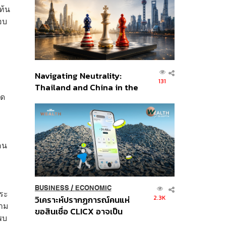
อินโดนีเซีย
ท้น
อบ
Navigating Neutrality:
131
Thailand and China in the
ิด
Age of a New Global
Order
กคน
BUSINESS
/
ECONOMIC
พระ
2.3K
วิเคราะห์ปรากฏการณ์คนแห่
วาม
ขอสินเชื่อ CLICX อาจเป็น
พบ
เพียงยอดภูเขาน้ำแข็ง ของ