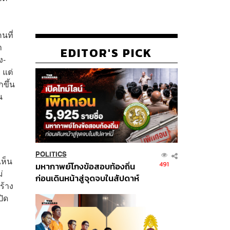
นที่
า
EDITOR'S PICK
ง-
 แต่
ขึ้น
น
POLITICS
เห็น
491
มหากาพย์โกงข้อสอบท้องถิ่น
่
ก่อนเดินหน้าสู่จุดจบในสัปดาห์
ร้าง
นี้
ปิด