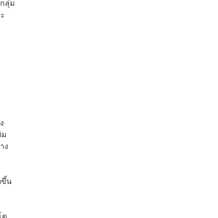
ลุ่ม
ละ
่ง
ิม
่าง
ขึ้น
โต