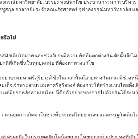
ลงกรณ์มหาวิทยาลัย, บรรยง พงษ์พานิช ประธานกรรมการบริหาร ก
เลิศชูสกุล อาจารย์ประจำคณะรัฐศาสตร์ จุฬาลงกรณ์มหาวิทยาลัย แ
หรือไม่
ุคสมัยเติบโตมาคนละช่วงวัยจะมีความคิดที่แตกต่างกัน ดังนั้นจึงไม่
กติที่เกิดขึ้นในทุกยุคสมัย ที่ต้องหาทางแก้ไข
ะยาบรมมหาศรีสุริยวงศ์ ซึ่งในเวลานั้นมีอายุห่างกันมาก มีช่วงหนึ
่สมเด็จเจ้าพระยาบรมมหาศรีสุริยวงศ์ ต้องการให้สร้างแบบไทยดั้งเด
รั่ง แต่มียอดหลังคาแบบไทย นี่คือตัวอย่างของการไปด้วยกันได้ระหว
ว่าคนยุคเก่าเกิดมาในช่วงที่ประเทศไทยยากจน แต่เศรษฐกิจเติบโต
้ว แต่เศรษฐกิจในประเทศเติบโตน้อยมาก ไทยกลายเป็นประเทศที่เติบ