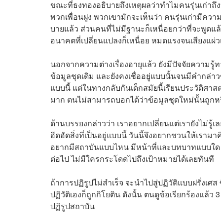
ขณะที่ธงทองอธิบายถึงเหตุผลว่าทำไมคนรุ่นเก่าถึ
พวกเพื่อนฝูง พวกเขามักจะเห็นว่า คนรุ่นเก่ามีความ
บายแล้ว ส่วนคนที่ไม่มีฐานะก็เหนื่อยกว่าที่จะพูด
อนาคตที่เปลี่ยนแปลงก็เหนื่อย หมดแรงจนเสียงแผ่ว
นอกจากความต่างเรื่องอายุแล้ว ยังมีปัจจัยความรู้ทา
ข้อมูลชุดเดิม และยังคงเชื่ออยู่แบบนั้นจนมีคำกล่าว
แบบนี้ แต่ในทางกลับกันเด็กสมัยนี้เรียนประวัติศ
มาก ตนไม่สามารถบอกได้ว่าข้อมูลชุดใหม่นั้นถูกหรื
ด้านบรรยงกล่าวว่า เราอยากเปลี่ยนแต่เรายังไม่รู้เ
อึดอัดสิ่งที่เป็นอยู่แบบนี้ วันนี้จึงอยากชวนให้เรา
อยากมีสถาบันแบบไหน มีหน้าที่และบทบาทแบบใด ซึ่
ต่อไป ไม่มีใครกระโดดไปถึงเป้าหมายได้เลยทันที
ถ้าการปฏิรูปไม่สำเร็จ จะนำไปสู่ปฏิวัติแบบฝรั่งเศส 
ปฏิวัติเองก็ถูกกิโยติน ดังนั้น ตนดูข้อเรียกร้องแ
ปฏิรูปสถาบัน