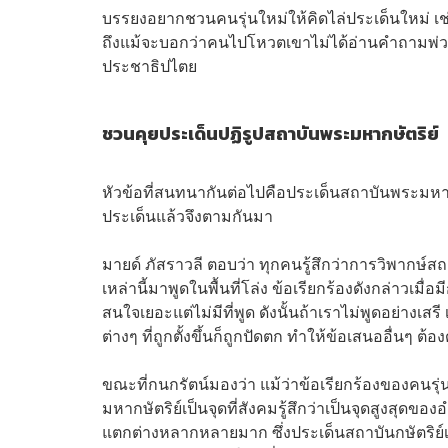
บรรยงอยากชวนคนรุ่นใหม่ให้คิดไล่ประเด็นใหม่ เช
ถึงแม้จะบอกว่าคนไปโหวตเขาไม่ได้อ่านคำถามพ่ว
ประชาธิปไตย
ชวนคุยประเด็นปฏิรูปสถาบันพระมหากษัตริย์
หัวข้อที่สนทนากันต่อไปคือประเด็นสถาบันพระมหากษั
ประเด็นแล้วจึงตามกันมา
มายด์ ภัสราวลี ตอบว่า ทุกคนรู้สึกว่าการวิพากษ์ส
เหล่านี้มาพูดในพื้นที่โล่ง ข้อเรียกร้องดังกล่าวเมื
สนใจเยอะแต่ไม่มีที่พูด ดังนั้นถ้าเราไม่พูดอย่างเส
ต่างๆ ที่ถูกตั้งขึ้นก็ถูกปัดตก ทำให้ข้อเสนออื่นๆ ต้
ขณะที่กนกรัตน์มองว่า แม้ว่าข้อเรียกร้องของคนรุ
มหากษัตริย์เป็นจุดที่สังคมรู้สึกว่าเป็นจุดสูงส
แตกต่างหลากหลายมาก ซึ่งประเด็นสถาบันกษัตริย์เ