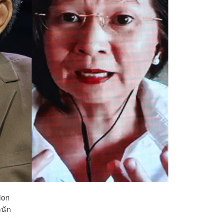
ion
นัก