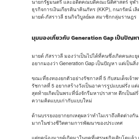
นายกรัฐมนตรี และอดีตคณบดีคณะนิติศาสตร์ จุฬา
ธุรกิจการเงินเกียรตินาคินภัทร (KKP), กนกรัตน์ 
มายด์-ภัสราวลี ธนกิจวิบูลย์ผล สมาชิกกลุ่มราษฎร
มุมมองเกี่ยวกับ Generation Gap เป็นปัญหา
มายด์ ภัสราวลี มองว่าเป็นไปได้ที่คนซึ่งเกิดคนละย
อยากมองว่า Generation Gap เป็นปัญหา แต่เป็นสิ่งป
ขณะที่ธงทองยกตัวอย่างรัชกาลที่ 5 กับสมเด็จเจ้าพร
รัชกาลที่ 5 อยากสร้างวังเป็นอาคารรูปแบบฝรั่ง แต
สุดท้ายเกิดเป็นพระที่นั่งจักรีมหาปราสาท ตึกเป็นฝ
ความคิดแบบเก่ากับแบบใหม่
ด้านบรรยงอยากยกเหตุผลว่าทำไมเราถึงคิดต่างกัน 
มากในช่วงชีวิตตามการพัฒนาของประเทศ
แต่ยุคน้องมายด์เกิดมาในยุคที่เศรษฐกิจเติบโตแล