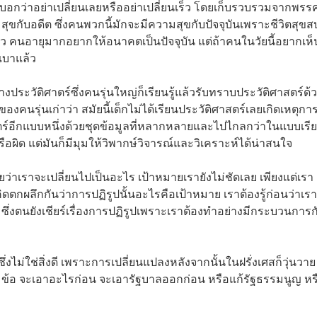
งบอกว่าอย่าเปลี่ยนเลยหรืออย่าเปลี่ยนเร็ว โดยเก็บรวบรวมจากพรร
สุขกับอดีต ซึ่งคนพวกนี้มักจะมีความสุขกับปัจจุบันเพราะชีวิตสุขส
แล้ว คนอายุมากอยากให้อนาคตเป็นปัจจุบัน แต่ถ้าคนในวัยนี้อยากเห็
เบาแล้ว
งประวัติศาตร์ซึ่งคนรุ่นใหญ่ก็เรียนรู้แล้วรับทราบประวัติศาสตร์ด้
ของคนรุ่นเก่าว่า สมัยนี้เด็กไม่ได้เรียนประวัติศาสตร์เลยเกิดเหตุกา
าสตร์อีกแบบหนึ่งด้วยชุดข้อมูลที่หลากหลายและไปไกลกว่าในแบบเรี
อผิด แต่มันก็มีมุมให้วิพากษ์วิจารณ์และวิเคราะห์ได้น่าสนใจ
ลยว่าเราจะเปลี่ยนไปเป็นอะไร เป้าหมายเรายังไม่ชัดเลย เพียงแต่เรา
มาคิดตกผลึกกันว่าการปฏิรูปนั้นอะไรคือเป้าหมาย เราต้องรู้ก่อนว่าเรา
งตนยังเชียร์เรื่องการปฏิรูปเพราะเราต้องทำอย่างมีกระบวนการก
ซึ่งไม่ใช่สิ่งดี เพราะการเปลี่ยนแปลงหลังจากนั้นในฝรั่งเศสก็วุ่นวา
ล้ว 3 ข้อ จะเอาอะไรก่อน จะเอารัฐบาลออกก่อน หรือแก้รัฐธรรมนูญ ห