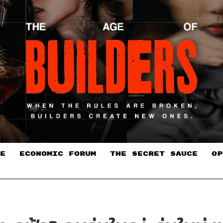
E
ECONOMIC FORUM
THE SECRET SAUCE​
OP