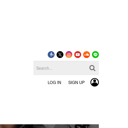
LOG IN
SIGN UP