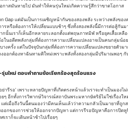
 โอกาสมันหายไป มันทำให้คนรุ่นใหม่เกิดความรู้สึกว่าขาดโอกาส
on Gap แต่มันเป็นการเผชิญหน้ากันของสองพลัง ระหว่างพลังของค
หรือต้องการให้เปลี่ยนแบบช้าๆ ซึ่งทั้งสองพลังนี้มีการต่อสู้กันม
กนั้นเราก็เห็นอีกหลายระลอกตั้งแต่พฤษภาทมิฬ หรือยุคเสื้อเหลือ
นๆ คือในอดีตพลังกลุ่มที่ต้องการความเปลี่ยนแปลงอาจเป็นคนกลุ่มน้อย
างครั้ง แต่ในปัจจุบันกลุ่มที่ต้องการความเปลี่ยนแปลงขยายตัวมาก
รหาทางออกต้องหาฉันทามติใหม่เพราะพลังทั้งสองกลุ่มมีปริมาณพอๆ กั
-รุ่นใหม่ ตอบคำถามข้อเรียกร้องสุดร้อนแรง
บ ‘อย่ารีรอ’ เพราะหลายปัญหาที่เกิดตรงหน้าแล้วเราจะทำเป็นมองไม่
่อยๆ อีกทั้งการวิพากษ์วิจารณ์สถาบันพระมหากษัตริย์ไม่ใช่เรื่องใหม
่เมื่อถึงวันนี้ตนมองว่ามีคนเห็นแล้วว่าความกลัวเป็นมายาที่ถูกส
างออกของการช่วยให้ออกจากปัญหา แต่การรีรอปัญหาคือการปิดหู
ศเราก็จะเดินหน้าช้าไปเรื่อยๆ