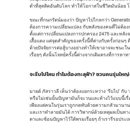
ต่ำที่สุดติดอันดับโลก ทำให้โอกาสในชีวิตมันน้อย
ขณะที่กนกรัตน์มองว่า ปัญหาไปไกลกว่า Generati
ต้องการความเปลี่ยนแปลง กับพลังของคนที่ไม่ต้องการ
ตั้งแต่การเปลี่ยนแปลงการปกครอง 2475 และหลังจา
เสื้อแดง แต่จุดสำคัญของครั้งนี้ที่ต่างกับครั้งก่อ
ด้วยปัจจัยการต่อสู้บางอย่างทำให้เขาอาจจะชนะในบ
เรื่อยๆ ดังนั้นโจทย์ครั้งนี้ต่างจากเดิมตรงที่กา
จะรีบไปไหน ทำไมต้องทะลุฟ้า? ชวนคนรุ่นใหญ่
มายด์ ภัสราวลี เห็นว่าต้องแยกระหว่าง ‘รีบไป’ กั
หรือไม่เช่นนั้นปัญหามันก็จะวนและค้างไว้แบบนี้เรื
เพียงแต่คนในรุ่นเราถูกกดทับด้วยความกลัวมานาน แต
และเราทำลายมันได้ การวิพากษ์ด้วยเหตุผลเป็นท
ตาและซ้อนปัญหาไว้ใต้พรมเรื่อยๆ ถ้าเรารีรอประเท