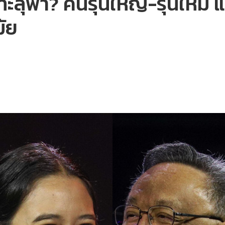
ะลุฟ้า? คนรุ่นใหญ่-รุ่นใหม่
มัย