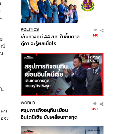
ค
บ
น
POLITICS
140
เส้นทางคดี 44 สส. ในชั้นศาล
วย
ฎีกา จะรู้ผลเมื่อไร
รณ์
ยน
ัน
WORLD
493
สรุปภารกิจอนุทิน เยือน
ย คน
อินโดนีเซีย ขับเคลื่อนการทูต
รือจะ
เศรษฐกิจเชิงรุก ประกาศหุ้น
ส่วนยุทธศาสตร์ไทย –