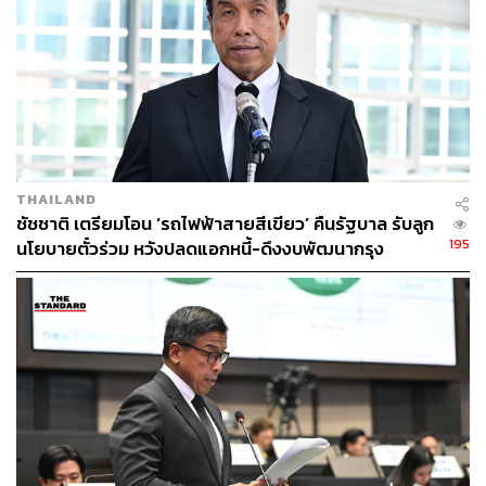
THAILAND
ชัชชาติ เตรียมโอน ‘รถไฟฟ้าสายสีเขียว’ คืนรัฐบาล รับลูก
195
นโยบายตั๋วร่วม หวังปลดแอกหนี้-ดึงงบพัฒนากรุง