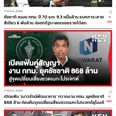
THAILAND
ชัชชาติ ชงงบ กทม. ปี 70 แตะ 9.3 หมื่นล้าน แบกภาระสาย
190
สีเขียว 6 พันล้าน จ่อถกรัฐบาลชดเชยรายได้ลด
THAILAND
เปิดแฟ้ม ‘เนาวรัตน์พัฒนาการ’ กวาดงาน กทม. ยุคชัชชาติ
480
868 ล้าน ก่อนถึงจุดเปลี่ยนเสี่ยงชวดเมกะโปรเจกต์อุโมงค์
หนองบอน