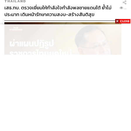
THAILAND
เสธ.ทบ. ตรวจเยี่ยมให้กำลังใจกำลังพลชายแดนใต้ ย้ำไม่
...
ประมาท เดินหน้ารักษาความสงบ-สร้างสันติสุข
POLITICS
ผ่าแผนปฏิรูปราชการไทยยุคใหม่ ‘รัฐจิ๋วแต่แจ๋ว’ ในแบบ
...
ปกรณ์ นิลประพันธ์