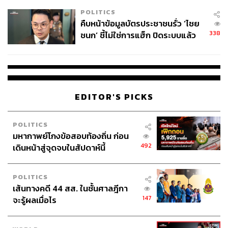
POLITICS
คืบหน้าข้อมูลบัตรประชาชนรั่ว ‘ไชย
338
ชนก’ ชี้ไม่ใช่การแฮ็ก ปิดระบบแล้ว
พบต้นตอจาก IP เดียว
EDITOR'S PICKS
POLITICS
มหากาพย์โกงข้อสอบท้องถิ่น ก่อน
492
เดินหน้าสู่จุดจบในสัปดาห์นี้
POLITICS
เส้นทางคดี 44 สส. ในชั้นศาลฎีกา
147
จะรู้ผลเมื่อไร