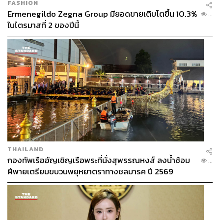
FASHION
Ermenegildo Zegna Group มียอดขายเติบโตขึ้น 10.3%
...
ในไตรมาสที่ 2 ของปีนี้
THAILAND
กองทัพเรืออัญเชิญเรือพระที่นั่งสุพรรณหงส์ ลงน้ำซ้อม
...
ฝีพายเตรียมขบวนพยุหยาตราทางชลมารค ปี 2569