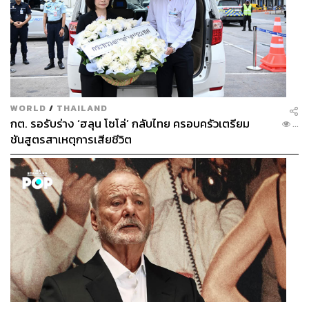
WORLD
/
THAILAND
กต. รอรับร่าง ‘ฮลุน โซโล่’ กลับไทย ครอบครัวเตรียม
...
ชันสูตรสาเหตุการเสียชีวิต