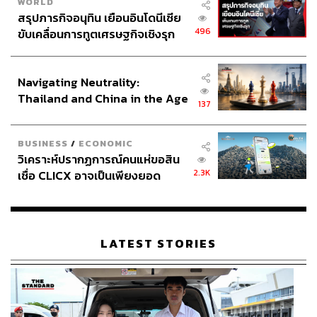
WORLD
สรุปภารกิจอนุทิน เยือนอินโดนีเซีย
496
ขับเคลื่อนการทูตเศรษฐกิจเชิงรุก
ประกาศหุ้นส่วนยุทธศาสตร์ไทย –
อินโดนีเซีย
Navigating Neutrality:
Thailand and China in the Age
137
of a New Global Order
BUSINESS
/
ECONOMIC
วิเคราะห์ปรากฏการณ์คนแห่ขอสิน
2.3K
เชื่อ CLICX อาจเป็นเพียงยอด
ภูเขาน้ำแข็ง ของปัญหาหนี้ครัว
เรือนไทยที่ถูกซุกไว้
LATEST STORIES