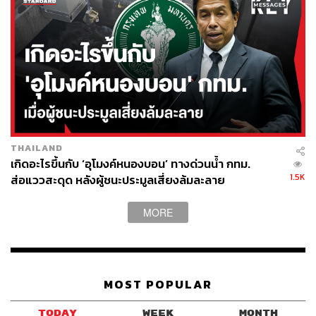
THAILAND
เกิดอะไรขึ้นกับ ‘อุโมงค์หนองบอน’ ทางด่วนน้ำ กทม.
1.5K
ส่อแววสะดุด หลังผู้ชนะประมูลเสี่ยงล้มละลาย
MORE
MOST POPULAR
TODAY
WEEK
MONTH