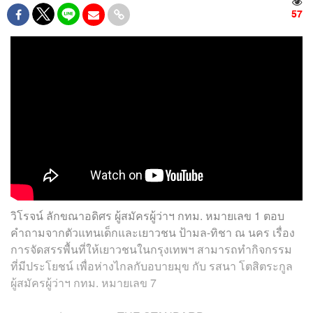
57
วิโรจน์ ลักขณาอดิศร ผู้สมัครผู้ว่าฯ กทม. หมายเลข 1 ตอบ
คำถามจากตัวแทนเด็กและเยาวชน ป้ามล-ทิชา ณ นคร เรื่อง
การจัดสรรพื้นที่ให้เยาวชนในกรุงเทพฯ สามารถทำกิจกรรม
ที่มีประโยชน์ เพื่อห่างไกลกับอบายมุข กับ รสนา โตสิตระกูล
ผู้สมัครผู้ว่าฯ กทม. หมายเลข 7