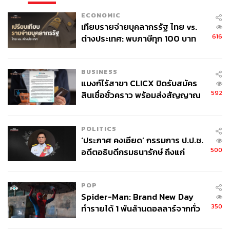
ECONOMIC
เทียบรายจ่ายบุคลากรรัฐ ไทย vs.
616
ต่างประเทศ: พบภาษีทุก 100 บาท
ของคนไทยใช้ไปกับข้าราชการเฉียด
40 บาท
BUSINESS
แบงก์ไร้สาขา CLICX ปิดรับสมัคร
592
สินเชื่อชั่วคราว พร้อมส่งสัญญาณ
เตือนกลุ่มกู้เงินผิดวัตถุประสงค์-ให้
ข้อมูลเท็จ เตรียมดำเนินคดีเด็ดขาด
POLITICS
‘ประภาศ คงเอียด’ กรรมการ ป.ป.ช.
500
อดีตอธิบดีกรมธนารักษ์ ถึงแก่
อนิจกรรม
POP
Spider-Man: Brand New Day
350
ทำรายได้ 1 พันล้านดอลลาร์จากทั่ว
โลกภายใน 6 วัน