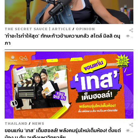
ณิชกานต์ พัฒนพีระเดช
ภูริต ภิรมย์ภักดี
สุรเดช ทวีแสงสกุลไทย
สินีนุช โกกนุทาภรณ์
The Secret Sauce Summit
The Secret Sauce Summit 2024 ขอนแก่น
ดร.วิทย์ สิทธิเวคิน
ดร.ธนัย ชรินทร์สาร
THE SECRET SAUCE | ARTICLE
/
OPINION
เคน-นครินทร์ วนกิจไพบูลย์
มัณฑิตา จินดา
‘ทำอะไรทำให้สุด’ ทักษะก้าวข้ามความกลัว สไตล์ มิลลิ ดนุ
...
ภา
LOADING...
ABOUT THE AUTHOR
THE STANDARD TEAM
กองบรรณาธิการ THE STANDARD
THAILAND
/
NEWS
ขอนแก่น ‘เทส’ เต็มฮอลล์! พลังคนรุ่นใหม่เต็มห้อง! ตั้งแต่
...
น้อง ม.ต้น จนถึงมหาวิทยาลัย