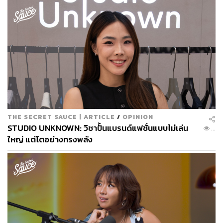
THE SECRET SAUCE | ARTICLE
/
OPINION
STUDIO UNKNOWN: วิชาปั้นแบรนด์แฟชั่นแบบไม่เล่น
...
ใหญ่ แต่โตอย่างทรงพลัง
ติดตามรายละเอียดอื่นๆ เพิ่มเติมที่
thestandard.co/thesecret
saucesummit2024-khonkaen
และ Facebook :
The Secret
Sauce
TAGS:
ขอนแก่น
บดินทร์ เสรีโยธิน
The Secret Sauce