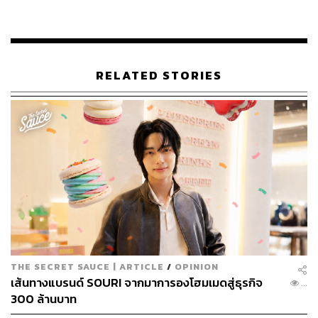
ดร.ธนัย ชรินทร์สาร
: ที่ปรึกษาและวิทยากรด้านกลยุทธ์
ภูริต ภิรมย์ภักดี
: กรรมการผู้จัดการใหญ่ บริษัท บุญ
รอดบริวเวอรี่ จำกัด
สินีนุช โกกนุทาภรณ์
: กรรมการผู้จัดการ บริษัท ไทยอีส
RELATED STORIES
เทิร์น กรุ๊ป โฮลดิ้งส์ จำกัด (มหาชน)
ดร.ณภัทร จาตุศรีพิทักษ์
: ผู้ก่อตั้ง Vialink และ
กรรมการบริหาร สถาบันอนาคตไทยศึกษา
มัณฑิตา จินดา
: ผู้ก่อตั้งและกรรมการผู้จัดการ บริษัท
ดิจิทัล ทิปส์ จำกัด
สุรเดช ทวีแสงสกุลไทย
: ประธาน และผู้ร่วมก่อตั้ง
บริษัท ขอนแก่นพัฒนาเมือง (เคเคทีที) จำกัด
บดินทร์ เสรีโยธิน
: ผู้อำนวยการสายการตลาด บริษัท
ขอนแก่นแหอวน จำกัด
ณิชกานต์ พัฒนพีระเดช
: กรรมการบริหารฝ่ายพัฒนา
ธุรกิจ บริษัท แฟรี่วราสิริ จำกัด
และเตรียมพบสปีกเกอร์อีกมากมาย เร็วๆ นี้
THE SECRET SAUCE | ARTICLE
/
OPINION
เส้นทางแบรนด์ SOURI จากมาการองโฮมเมดสู่ธุรกิจ
...
300 ล้านบาท