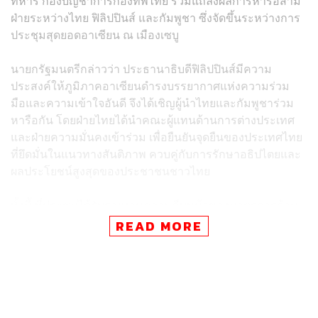
ทหาร กองบัญชาการกองทัพไทย ร่วมแถลงผลการหารือสาม
ฝ่ายระหว่างไทย ฟิลิปปินส์ และกัมพูชา ซึ่งจัดขึ้นระหว่างการ
ประชุมสุดยอดอาเซียน ณ เมืองเซบู
นายกรัฐมนตรีกล่าวว่า ประธานาธิบดีฟิลิปปินส์มีความ
ประสงค์ให้ภูมิภาคอาเซียนดำรงบรรยากาศแห่งความร่วม
มือและความเข้าใจอันดี จึงได้เชิญผู้นำไทยและกัมพูชาร่วม
หารือกัน โดยฝ่ายไทยได้นำคณะผู้แทนด้านการต่างประเทศ
และฝ่ายความมั่นคงเข้าร่วม เพื่อยืนยันจุดยืนของประเทศไทย
ที่ยึดมั่นในแนวทางสันติภาพ ควบคู่กับการรักษาอธิปไตยและ
ผลประโยชน์สูงสุดของประชาชนชาวไทย
ทั้งนี้ ที่ประชุมได้รับรายงานความคืบหน้าของมาตรการด้าน
ความมั่นคง รวมถึงการประสานความร่วมมือทางทหาร
READ MORE
ระหว่างไทยและกัมพูชา ซึ่งเป็นไปตามข้อตกลงที่ทั้งสองฝ่าย
ได้ตกลงร่วมกันไว้ก่อนหน้านี้ โดยตลอดระยะเวลากว่า 5
เดือนที่ผ่านมา ไม่ปรากฏเหตุการณ์ความรุนแรงตลอดแนว
ชายแดนของทั้งสองประเทศ