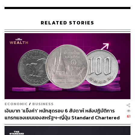
ขึ้นเป็นเรื่องระหว่างรัฐบาล มิใช่ความขัดแย้งระหว่าง
ประชาชนของทั้งสองประเทศ จึงขอให้ทุกฝ่ายร่วมกันดูแล
ความปลอดภัยของประชาชนไทยในกัมพูชา และประชาชน
RELATED STORIES
กัมพูชาในประเทศไทย ไม่ให้เกิดการเลือกปฏิบัติหรือการกระ
ทำที่ไม่เหมาะสม
พร้อมกันนี้ นายกรัฐมนตรีขอให้ไทย-กัมพูชาใช้กรอบทวิภาคี
ในการหารือ บนพื้นฐานของการเจรจาอย่างสร้างสรรค์
ปราศจากแรงกดดันจากประเทศที่สาม เพื่อป้องกันไม่ให้
สถานการณ์นำไปสู่ความขัดแย้งที่รุนแรงยิ่งขึ้น
นายกรัฐมนตรียืนยันว่า ในการหารือครั้งนี้ ยังไม่มีการเจรจา
เรื่องการกำหนดเขตแดนหรือการเปิดพรมแดน โดยเป็นเพียง
การเห็นพ้องให้เริ่มต้นหารือในระดับปฏิบัติการก่อน ขณะที่
ECONOMIC
/
BUSINESS
รัฐมนตรีว่าการกระทรวงการต่างประเทศและรองเสนาธิการ
เงินบาท ‘แข็งค่า’ หนักสุดรอบ 6 สัปดาห์ หลังปฏิบัติการ
ทหารของไทยจะดำเนินการหารือในรายละเอียดต่อไป
61
แทรกแซงเยนของสหรัฐฯ-ญี่ปุ่น Standard Chartered
เปิดเป้าสิ้นปีนี้จ่อแข็งต่อแตะ 32.50 บาทต่อดอลลาร์
ท้ายที่สุด นายกรัฐมนตรีย้ำว่า ประเทศไทยจะรักษาเกียรติภูมิ