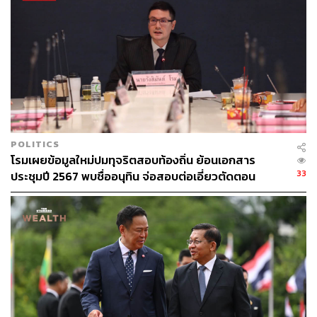
อธิปไตย และผลประโยชน์ของประชาชนไทยอย่างเต็มที่ โดย
จะดำเนินทุกแนวทางด้วยความรอบคอบ เพื่อไม่ให้
ประเทศไทยเกิดความสูญเสียจากกระบวนการเจรจาในครั้งนี้
TAGS:
Asean
นายกรัฐมนตรี
Cambodia
การเจรจาสันติภาพ
อนุทิน ชาญวีรกูล
Hun Manet
Thailand
ชายแดนไทย-กัมพูชา
POLITICS
โรมเผยข้อมูลใหม่ปมทุจริตสอบท้องถิ่น ย้อนเอกสาร
33
ประชุมปี 2567 พบชื่ออนุทิน จ่อสอบต่อเอี่ยวตัดตอน
ม.บูรพา หรือไม่
147
ABOUT THE AUTHOR
THE STANDARD TEAM
กองบรรณาธิการ THE STANDARD