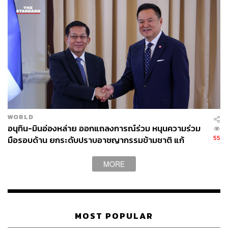
WORLD
อนุทิน-มินอ่องหล่าย ออกแถลงการณ์ร่วม หนุนความร่วม
55
มือรอบด้าน ยกระดับปราบอาชญากรรมข้ามชาติ แก้
ปัญหาหมอกควัน-มลพิษทางน้ำ
MORE
MOST POPULAR