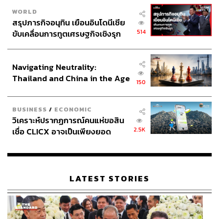
WORLD
สรุปภารกิจอนุทิน เยือนอินโดนีเซีย
514
ขับเคลื่อนการทูตเศรษฐกิจเชิงรุก
ประกาศหุ้นส่วนยุทธศาสตร์ไทย –
อินโดนีเซีย
Navigating Neutrality:
Thailand and China in the Age
150
of a New Global Order
BUSINESS
/
ECONOMIC
วิเคราะห์ปรากฏการณ์คนแห่ขอสิน
2.5K
เชื่อ CLICX อาจเป็นเพียงยอด
ภูเขาน้ำแข็ง ของปัญหาหนี้ครัว
เรือนไทยที่ถูกซุกไว้
LATEST STORIES