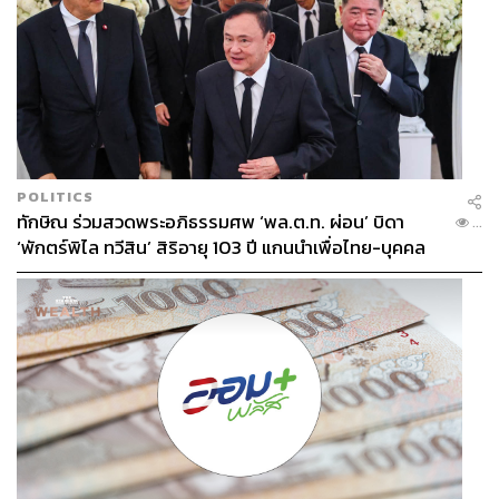
POLITICS
ทักษิณ ร่วมสวดพระอภิธรรมศพ ‘พล.ต.ท. ผ่อน’ บิดา
...
‘พักตร์พิไล ทวีสิน’ สิริอายุ 103 ปี แกนนำเพื่อไทย-บุคคล
หลากวงการร่วมอาลัย