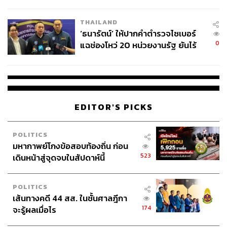
ผลิต 8.3 ล้าน สู่ข้อพิพาท ‘มา
เวลล์ฯ’ ฟ้อง ‘โทน บางแค’ ผิดนัด
THAILAND
จ่ายหนี้-แอบระบุแบรนด์
‘ธนารัตน์’ ให้ปากคำตำรวจไซเบอร์
0
แฉช่องโหว่ 20 หน่วยงานรัฐ ยันไร้
นัยทางการเมือง
EDITOR'S PICKS
POLITICS
มหากาพย์โกงข้อสอบท้องถิ่น ก่อน
523
เดินหน้าสู่จุดจบในสัปดาห์นี้
POLITICS
เส้นทางคดี 44 สส. ในชั้นศาลฎีกา
174
จะรู้ผลเมื่อไร