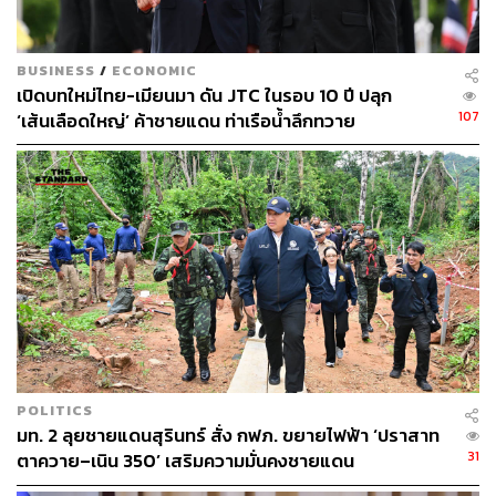
BUSINESS
/
ECONOMIC
เปิดบทใหม่ไทย-เมียนมา ดัน JTC ในรอบ 10 ปี ปลุก
107
‘เส้นเลือดใหญ่’ ค้าชายแดน ท่าเรือน้ำลึกทวาย
POLITICS
มท. 2 ลุยชายแดนสุรินทร์ สั่ง กฟภ. ขยายไฟฟ้า ‘ปราสาท
31
ตาควาย–เนิน 350’ เสริมความมั่นคงชายแดน