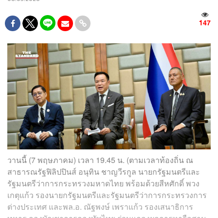
147
วานนี้ (7 พฤษภาคม) เวลา 19.45 น. (ตามเวลาท้องถิ่น ณ
สาธารณรัฐฟิลิปปินส์ อนุทิน ชาญวีรกูล นายกรัฐมนตรีและ
รัฐมนตรีว่าการกระทรวงมหาดไทย พร้อมด้วยสีหศักดิ์ พวง
เกตุแก้ว รองนายกรัฐมนตรีและรัฐมนตรีว่าการกระทรวงการ
ต่างประเทศ และพล.อ. ณัฐพงษ์ เพราแก้ว รองเสนาธิการ