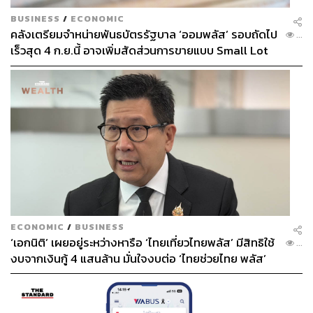
BUSINESS
/
ECONOMIC
คลังเตรียมจำหน่ายพันธบัตรรัฐบาล ‘ออมพลัส’ รอบถัดไป
...
เร็วสุด 4 ก.ย.นี้ อาจเพิ่มสัดส่วนการขายแบบ Small Lot
First มากขึ้น
ECONOMIC
/
BUSINESS
‘เอกนิติ’ เผยอยู่ระหว่างหารือ ‘ไทยเที่ยวไทยพลัส’ มีสิทธิใช้
...
งบจากเงินกู้ 4 แสนล้าน มั่นใจงบต่อ ‘ไทยช่วยไทย พลัส’
เฟส 2 มีเพียงพอ