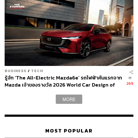
การทดสอบของ The Pizza Company ในครั้งนี้เป็นการเข้า
มาตอกย้ำภาพการจัดส่งอาหารด้วยคุณภาพสูงที่สุด เร็วที่สุด
จากที่ผ่านมา The Pizza Company มีเทคโนโลยี Hot Bag
กระเป๋าเก็บความร้อนที่ทำให้พิซซ่าใหม่เหมือนเพิ่งออกจาก
เตา การันตีเวลาจัดส่งภายใน 30 นาที ผ่านการสั่งพิซซ่าหลาก
BUSINESS
/
TECH
หลายช่องทาง ทั้งโทร 1112 เว็บไซต์ และแอปพลิเคชัน
รู้จัก ‘The All-Electric Mazda6e’ รถไฟฟ้าคันแรกจาก
269
Mazda เจ้าของรางวัล 2026 World Car Design of
และในช่วงโควิด-19 ที่ผ่านมา The Pizza Company ยังได้
the Year [ADVERTORIAL]
ปรับวิธีการจัดส่งใหม่ด้วย Zero Touch เดลิเวอรีที่ลดการ
MORE
สัมผัส และ Safety Seal ปิดทุกกล่องก่อนออกจากร้าน
ทั้งนี้ การใช้โดรนมีกฎข้อบังคับต่างๆ ที่ต้องคำนึงถึงทั้งด้าน
ความปลอดภัยและความเป็นส่วนตัวของประชาชน รวมถึง
MOST POPULAR
การควบคุมการทำงานในสภาวะอากาศต่างๆ ซึ่งจะมีการ