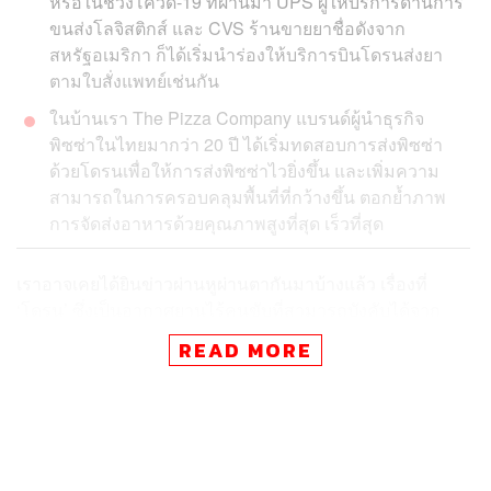
หรือในช่วงโควิด-19 ที่ผ่านมา UPS ผู้ให้บริการด้านการ
ขนส่งโลจิสติกส์ และ CVS ร้านขายยาชื่อดังจาก
สหรัฐอเมริกา ก็ได้เริ่มนำร่องให้บริการบินโดรนส่งยา
ตามใบสั่งแพทย์เช่นกัน
ในบ้านเรา The Pizza Company แบรนด์ผู้นำธุรกิจ
พิซซ่าในไทยมากว่า 20 ปี ได้เริ่มทดสอบการส่งพิซซ่า
ด้วยโดรนเพื่อให้การส่งพิซซ่าไวยิ่งขึ้น และเพิ่มความ
สามารถในการครอบคลุมพื้นที่ที่กว้างขึ้น ตอกย้ำภาพ
การจัดส่งอาหารด้วยคุณภาพสูงที่สุด เร็วที่สุด
เราอาจเคยได้ยินข่าวผ่านหูผ่านตากันมาบ้างแล้ว เรื่องที่
‘โดรน’ ซึ่งเป็นอากาศยานไร้คนขับที่สามารถบังคับได้จาก
ระยะไกลเริ่มถูกทดสอบอย่างกว้างขวาง และมีการใช้บ้าง
READ MORE
แล้วโดยเฉพาะกับแวดวงโลจิสติกส์ ซึ่งเป็นอุตสาหกรรมแรกๆ
ที่หยิบโดรนมาใช้ในเชิงพาณิชย์
ยักษ์ใหญ่ในวงการนี้อย่าง Amazon เจ้าพ่ออีคอมเมิร์ซโลก
ได้ให้ความสนใจพัฒนาบริการเดลิเวอรีที่ใช้โดรนเป็นอย่าง