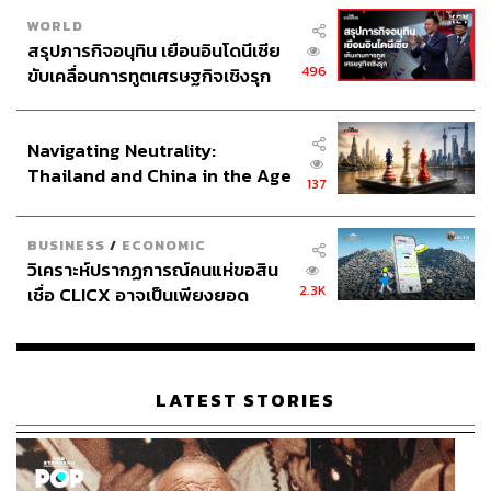
พิสูจน์อักษร: ภาสิณี เพิ่มพันธุ์พงศ์
WORLD
อ้างอิง:
สรุปภารกิจอนุทิน เยือนอินโดนีเซีย
https://thestandard.co/ups-and-cvs-drone-service-del
496
ขับเคลื่อนการทูตเศรษฐกิจเชิงรุก
iver-medicine-in-florida/
ประกาศหุ้นส่วนยุทธศาสตร์ไทย –
อินโดนีเซีย
TAGS:
Advertorial
The Pizza Company
Navigating Neutrality:
Thailand and China in the Age
137
of a New Global Order
BUSINESS
/
ECONOMIC
วิเคราะห์ปรากฏการณ์คนแห่ขอสิน
2.3K
เชื่อ CLICX อาจเป็นเพียงยอด
ภูเขาน้ำแข็ง ของปัญหาหนี้ครัว
เรือนไทยที่ถูกซุกไว้
563
LATEST STORIES
ABOUT THE AUTHOR
ถนัดกิจ จันกิเสน
Content Creator ประจำกองบรรณาธิการ