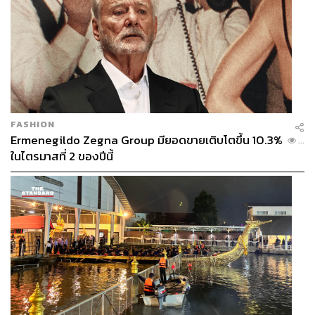
THE STANDARD WEALTH ผู้เสพติดโลก
ธุรกิจ การตลาด เทคโนโลยี และชอบสำรวจ
โลกออฟไลน์และออนไลน์มาถอดรหัสความ
เคลื่อนไหวให้เป็นเรื่องเข้าใจง่าย สนุก และได้
ไอเดียใหม่ๆ
FASHION
Ermenegildo Zegna Group มียอดขายเติบโตขึ้น 10.3%
...
ในไตรมาสที่ 2 ของปีนี้