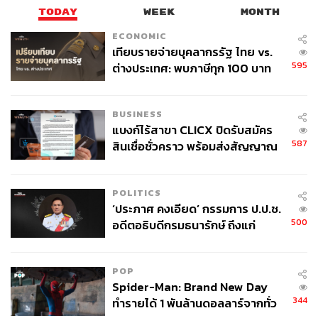
ศึกษาและเตรียมความพร้อมในลำดับต่อไป
TODAY
WEEK
MONTH
ECONOMIC
เทียบรายจ่ายบุคลากรรัฐ ไทย vs.
595
ต่างประเทศ: พบภาษีทุก 100 บาท
ของคนไทยใช้ไปกับข้าราชการเฉียด
40 บาท
BUSINESS
แบงก์ไร้สาขา CLICX ปิดรับสมัคร
587
สินเชื่อชั่วคราว พร้อมส่งสัญญาณ
เตือนกลุ่มกู้เงินผิดวัตถุประสงค์-ให้
ข้อมูลเท็จ เตรียมดำเนินคดีเด็ดขาด
POLITICS
‘ประภาศ คงเอียด’ กรรมการ ป.ป.ช.
500
อดีตอธิบดีกรมธนารักษ์ ถึงแก่
หากกฎหมายและระเบียบข้อบังคับอนุญาตเมื่อไร เตรียมบอก
อนิจกรรม
ลาภาพแบบเดิมๆ ที่ส่งพิซซ่าด้วยรถมอเตอร์ไซค์ได้เลย
POP
Spider-Man: Brand New Day
เพราะภาพต่อไปที่เราจะได้เห็นคือภาพของ ‘โดรน’ ที่บินมา
344
ทำรายได้ 1 พันล้านดอลลาร์จากทั่ว
ส่งพิซซ่าแบบล้ำๆ ถึงหน้าบ้านอย่างแน่นอน