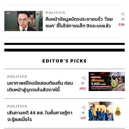
โลกภายใน 6 วัน
โปรดอดใจรออีกไม่นาน!
POLITICS
คืบหน้าข้อมูลบัตรประชาชนรั่ว ‘ไชย
336
ชนก’ ชี้ไม่ใช่การแฮ็ก ปิดระบบแล้ว
พบต้นตอจาก IP เดียว
EDITOR'S PICKS
POLITICS
มหากาพย์โกงข้อสอบท้องถิ่น ก่อน
492
เดินหน้าสู่จุดจบในสัปดาห์นี้
POLITICS
เส้นทางคดี 44 สส. ในชั้นศาลฎีกา
147
จะรู้ผลเมื่อไร