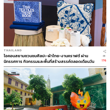
THAILAND
โดยเทคโนโลยีใหม่ที่ว่านี้คือการทดสอบการส่งพิซซ่าด้วย
ไอคอนสยามชวนชมศิลปะ-ผ้าไทย-งานคราฟต์ ผ่าน
‘โดรน’ โดยมีเป้าหมายเพื่อให้การส่งพิซซ่าไวยิ่งขึ้น และเพิ่ม
176
นิทรรศการ กิจกรรมและพื้นที่สร้างสรรค์ตลอดเดือนวัน
ความสามารถในการครอบคลุมพื้นที่ที่กว้างขึ้น ตอบโจทย์
แม่ [ADVERTORIAL]
ไลฟ์สไตล์ของลูกค้าที่ล้ำสมัยกว่าเดิม
สำหรับผลการทดสอบนั้นเป็นที่น่าพอใจ ถือเป็นการยกระดับ
การจัดส่งพิซซ่าด้วยเทคโนโลยีใหม่ที่สามารถรักษาคุณภาพ
สินค้าได้ดี และมีความแม่นยำในการควบคุมระยะเวลาใน
การจัดส่ง