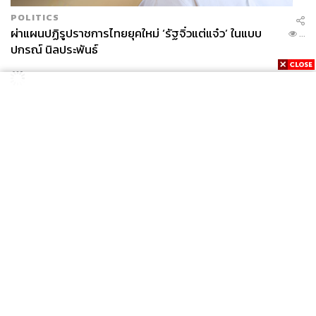
POLITICS
ผ่าแผนปฏิรูปราชการไทยยุคใหม่ ‘รัฐจิ๋วแต่แจ๋ว’ ในแบบ
...
ปกรณ์ นิลประพันธ์
News
Wealth
Pop
Podcast
Video
Now
Opinion
Careers
Events
Privacy
About
Contact
Policy
FOR
ADVERTISING
MEMBERSHIP