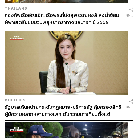
THAILAND
กองทัพเรืออัญเชิญเรือพระที่นั่งสุพรรณหงส์ ลงน้ำซ้อม
...
ฝีพายเตรียมขบวนพยุหยาตราทางชลมารค ปี 2569
POLITICS
รัฐบาลเดินหน้ายกระดับกฎหมาย-บริการรัฐ คุ้มครองสิทธิ
...
ผู้มีความหลากหลายทางเพศ ดันความเท่าเทียมตั้งแต่
หลักสูตรในห้องเรียนถึงที่ทำงาน