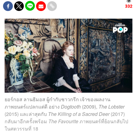
332
ยอร์กอส ลานธิมอส ผู้กำกับชาวกรีก เจ้าของผลงาน
ภาพยนตร์แปลกแต่ดี อย่าง
Dogtooth
(2009),
The Lobster
(2015) และล่าสุดกับ
The Killing of a Sacred Deer
(2017)
กลับมาอีกครั้งพร้อม
The Favourite
ภาพยนตร์ที่ย้อนกลับไป
ในศตวรรษที่ 18