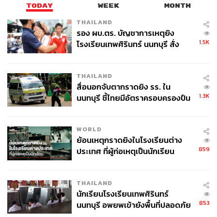
TODAY
WEEK
MONTH
THAILAND
รอง ผบ.ตร. บัญชาการเหตุยิง
1.5K
โรงเรียนเทพศิรินทร์ นนทบุรี สั่ง
ค้นหา 2 รอบยืนยันไร้คนติดค้าง พบ
ศพปู่-ย่าที่บ้านพักผู้ก่อเหตุ
THAILAND
สื่อนอกจับตากราดยิง รร. ใน
1.3K
นนทบุรี ชี้ไทยมีอัตราครอบครองปืน
สูงในระดับต้นของภูมิภาค
WORLD
ย้อนเหตุกราดยิงในโรงเรียนต่าง
859
ประเทศ ที่ผู้ก่อเหตุเป็นนักเรียน
THAILAND
นักเรียนโรงเรียนเทพศิรินทร์
853
นนทบุรี อพยพเข้ายังพื้นที่ปลอดภัย
ชั่วคราว หลังเหตุใช้อาวุธปืนภายใน