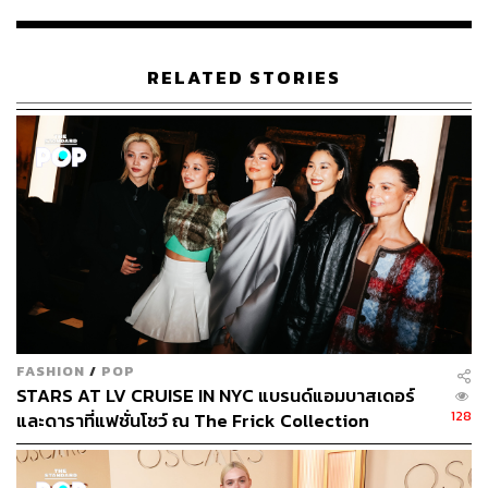
BBC ให้คำจำกัดความ
The Favourite
ว่า “เป็นภาพยนตร์ที่
รุนแรง เป็นภาพยนตร์พีเรียดที่ตลกปนคำหยาบ และการกระ
RELATED STORIES
ทำท่ีผิด ซึ่งอาจจะทำให้คนที่คาดหวังว่าจะได้ดูหนังดราม่าใน
วังต้องช็อก และมันยังเป็นภาพยนตร์ที่น่าประทับใจอีกด้วย”
The Favourite
จะเข้าฉายที่สหรัฐอเมริกาในเดือนพฤศจิกายน
2018
FASHION
/
POP
STARS AT LV CRUISE IN NYC แบรนด์แอมบาสเดอร์
128
และดาราที่แฟชั่นโชว์ ณ The Frick Collection