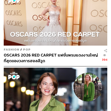
พิสูจน์อักษร:
ภาวิกา ขันติศรีสกุล
TAGS:
Yorgos Lanthimos
Emma Stone
The Favourite
FASHION
/
POP
OSCARS 2026 RED CARPET แฟชั่นพรมแดงงานใหญ่
394
ที่สุดของวงการฮอลลีวูด
332
ABOUT THE AUTHOR
พัชชา พูนพิริยะ
กองบรรณาธิการคัลเจอร์ สำนักข่าว THE
STANDARD