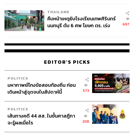
โรงเรียนคลี่คลาย
THAILAND
คืบหน้าเหตุยิงโรงเรียนเทพศิรินทร์
697
นนทบุรี ดับ 6 ศพ โฆษก ตร. เร่ง
สอบปมขโมยปืนปู่ก่อเหตุ
EDITOR'S PICKS
POLITICS
มหากาพย์โกงข้อสอบท้องถิ่น ก่อน
573
เดินหน้าสู่จุดจบในสัปดาห์นี้
POLITICS
เส้นทางคดี 44 สส. ในชั้นศาลฎีกา
208
จะรู้ผลเมื่อไร