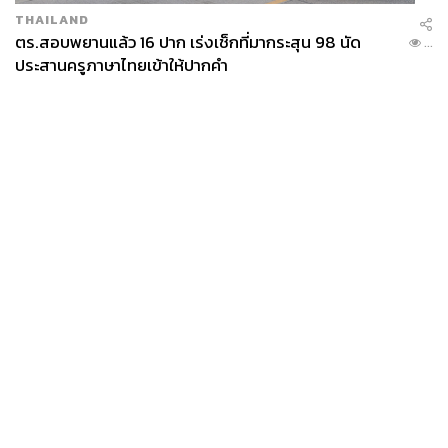
THAILAND
ตร.สอบพยานแล้ว 16 ปาก เร่งเช็กที่มากระสุน 98 นัด
...
ประสานครูภาษาไทยเข้าให้ปากคำ
News
Wealth
Pop
Podcast
Video
Now
Opinion
Careers
Events
Privacy
About
Contact
Policy
FOR
ADVERTISING
MEMBERSHIP