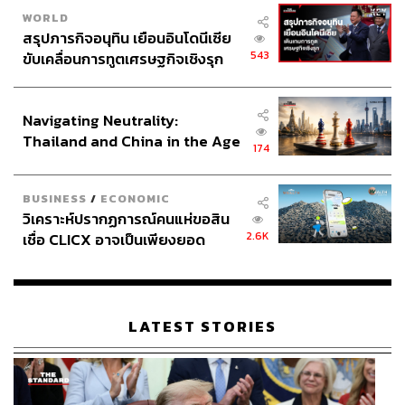
WORLD
สรุปภารกิจอนุทิน เยือนอินโดนีเซีย
543
ขับเคลื่อนการทูตเศรษฐกิจเชิงรุก
ประกาศหุ้นส่วนยุทธศาสตร์ไทย –
อินโดนีเซีย
Navigating Neutrality:
Thailand and China in the Age
174
of a New Global Order
BUSINESS
/
ECONOMIC
วิเคราะห์ปรากฏการณ์คนแห่ขอสิน
2.6K
เชื่อ CLICX อาจเป็นเพียงยอด
ภูเขาน้ำแข็ง ของปัญหาหนี้ครัว
เรือนไทยที่ถูกซุกไว้
LATEST STORIES