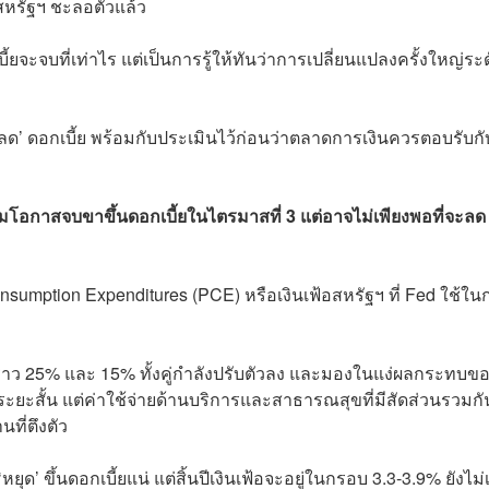
สหรัฐฯ ชะลอตัวแล้ว
้ยจะจบที่เท่าไร แต่เป็นการรู้ให้ทันว่าการเปลี่ยนแปลงครั้งใหญ่ระ
ป ‘ลด’ ดอกเบี้ย พร้อมกับประเมินไว้ก่อนว่าตลาดการเงินควรตอบรับกั
พิ่มโอกาสจบขาขึ้นดอกเบี้ยในไตรมาสที่ 3 แต่อาจไม่เพียงพอที่จะลด
mption Expenditures (PCE) หรือเงินเฟ้อสหรัฐฯ ที่ Fed ใช้ใน
ราว 25% และ 15% ทั้งคู่กำลังปรับตัวลง และมองในแง่ผลกระทบข
ระยะสั้น แต่ค่าใช้จ่ายด้านบริการและสาธารณสุขที่มีสัดส่วนรวมกั
ที่ตึงตัว
ยุด’ ขึ้นดอกเบี้ยแน่ แต่สิ้นปีเงินเฟ้อจะอยู่ในกรอบ 3.3-3.9% ยังไม่