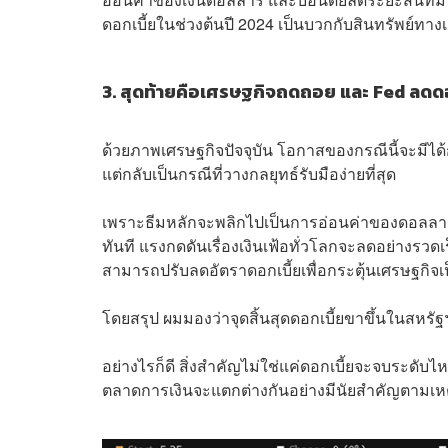
ดอกเบี้ยในช่วงต้นปี 2024 เป็นบวกกับสินทรัพย์ทาง
3. สุดท้ายคือเศรษฐกิจถดถอย และ Fed ลดดอก
ด้วยภาพเศรษฐกิจปัจจุบัน โอกาสของกรณีนี้จะมีได้ก
แต่กลับเป็นกรณีที่วางกลยุทธ์รับมือง่ายที่สุด
เพราะธีมหลักจะพลิกไปเป็นการอ่อนค่าของดอลลาร์
ทันที แรงกดดันเรื่องเงินเฟ้อทั่วโลกจะลดอย่างรว
สามารถปรับลดอัตราดอกเบี้ยเพื่อกระตุ้นเศรษฐกิจ
โดยสรุป ผมมองว่าจุดสิ้นสุดดอกเบี้ยขาขึ้นในสหรัฐฯ
อย่างไรก็ดี สิ่งสำคัญไม่ใช่แค่ดอกเบี้ยจะจบระดับไห
ตลาดการเงินจะแตกต่างกันอย่างมีนัยสำคัญตามเหตุเ