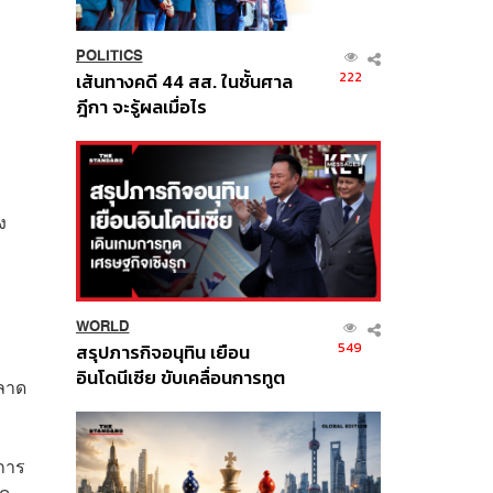
POLITICS
222
เส้นทางคดี 44 สส. ในชั้นศาล
ฎีกา จะรู้ผลเมื่อไร
ง
WORLD
549
สรุปภารกิจอนุทิน เยือน
อินโดนีเซีย ขับเคลื่อนการทูต
ตลาด
เศรษฐกิจเชิงรุก ประกาศหุ้น
ส่วนยุทธศาสตร์ไทย –
อินโดนีเซีย
กการ
ลด