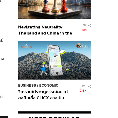
Navigating Neutrality:
184
Thailand and China in the
Age of a New Global
g)
Order
าง
BUSINESS
/
ECONOMIC
2.6K
วิเคราะห์ปรากฏการณ์คนแห่
อง
ขอสินเชื่อ CLICX อาจเป็น
เพียงยอดภูเขาน้ำแข็ง ของ
ปัญหาหนี้ครัวเรือนไทยที่ถูกซุก
ไว้