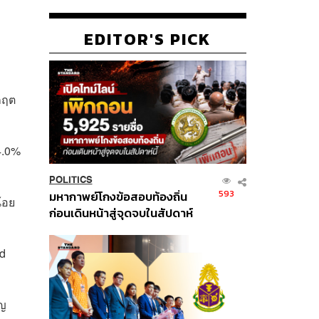
EDITOR'S PICK
ิกฤต
4.0%
POLITICS
593
มหากาพย์โกงข้อสอบท้องถิ่น
้อย
ก่อนเดินหน้าสู่จุดจบในสัปดาห์
นี้
ed
ัญ