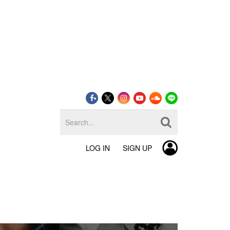
LOG IN
SIGN UP