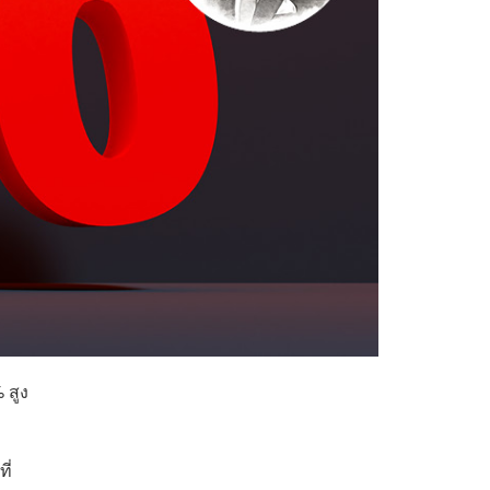
 สูง
ี่