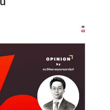
ิน
43