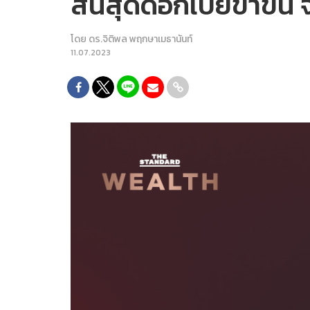
สิ้นสุดดอกเบี้ยขาขึ้น 
โดย
ดร.จิติพล พฤกษาเมธานันท์
11.07.2023