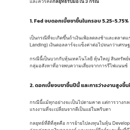
และควรคิด
กลยุทธ์รับมือใน 3 กรณี
1. Fed จบดอกเบี้ยขาขึ้นในกรอบ 5.25-5.75
เป็นกรณีที่จะเกิดขึ้นถ้าเงินเฟ้อลดลงช้าและตลา
Landing) เงินดอลลาร์จะแข็งค่าต่อไปจนกว่าเศรษ
กรณีนี้เป็นบวกกับหุ้นเทคโนโลยี หุ้นใหญ่ สินทรัพย
กลุ่มอสังหาที่อาจพบความเสี่ยงจากการรีไฟแนนซ์
2. ดอกเบี้ยจบขาขึ้นปีนี้ และการว่างงานสูงขึ้
กรณีนี้แม้ทุกอย่างจะเป็นไปตามคาด แต่การวางกลยุทธ
แรงงานที่จะเปลี่ยนจากดีเป็นแย่ในพริบตา
กลยุทธ์ที่ดีที่สุดคือ การย้ายไปลงทุนในหุ้น Devel
อ่อนค่าของเงินดอลลาร์ และบอนด์ยีลด์ระยะสั้น