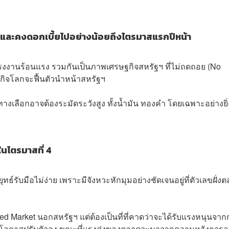
% และคงดอกเบี้ยไปอย่างน้อยถึงไตรมาสแรกปีหน้า
ดแรงงานร้อนแรง รวมกันเป็นภาพเศรษฐกิจสหรัฐฯ ที่ไม่ถดถอย (No
ฐกิจโลกจะฟื้นตัวนำหน้าสหรัฐฯ
์ทางเลือกอาจต้องระมัดระวังสูง ทั้งน้ำมัน ทองคำ โดยเฉพาะอย่างยิ่
นในไตรมาสที่ 4
์รับมือไม่ง่าย เพราะมีจังหวะหักมุมอย่างชัดเจนอยู่ที่ตัวเลขฝั่ง
oped Market นอกสหรัฐฯ แต่ต้องเป็นที่ที่คาดว่าจะได้รับแรงหนุนจา
ที่มีโอกาสปรับตัวลง ขณะที่แรงส่งของตลาดจะมาจากความหวังการ