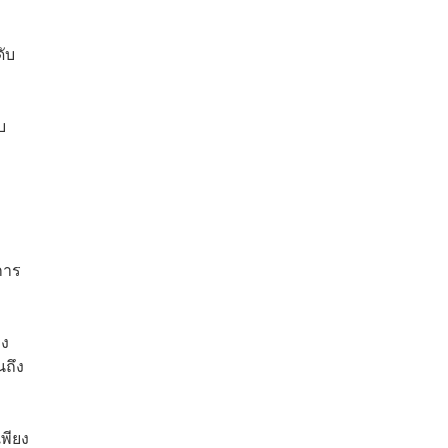
ดับ
บ
การ
อง
นถึง
เพียง