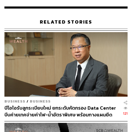
บัญชีเป็นครั้งแรกในรอบกว่า 40 ปี ซึ่งสะท้อนให้เห็นว่านัก
ลงทุนให้คุณค่ากับ Intel น้อยกว่ามูลค่าของสินทรัพย์ที่มีอยู่
จริง
RELATED STORIES
นักวิเคราะห์มีความเห็นที่แตกต่างกันเกี่ยวกับทิศทางที่ Intel
ควรดำเนินต่อไป บางคนคิดว่าบริษัทควรเน้นที่การฟื้นฟู
ความเป็นผู้นำด้านผลิตภัณฑ์ แม้ว่าจะต้องแลกกับการเสียสละ
ธุรกิจ Foundry ซึ่งเป็นหน่วยธุรกิจใหม่ซึ่งดูแลในเรื่องการ
ผลิตชิปของบริษัท
ในขณะที่บางคนคิดว่าบริษัทควรเน้นที่การหาลูกค้ารายใหญ่
เพิ่มเติมสำหรับธุรกิจ Foundry เนื่องจากโอกาสในการ
แข่งขันในตลาดสำคัญๆ เช่น GPU สำหรับ Data Center ดูริบ
หรี่
BUSINESS
/
BUSINESS
บีโอไอรับลูกระเบียบใหม่ ยกระดับคัดกรอง Data Center
ไม่ว่าจะเลือกเส้นทางใด การฟื้นตัวของ Intel คงต้องใช้เวลา
121
บีบค่ายเทคจ่ายค่าไฟ-น้ำอัตราพิเศษ พร้อมกางแผนยึด
และการตัดเงินปันผลก็ทำให้นักลงทุนยิ่งรู้สึกไม่มั่นคง
ประโยชน์ประเทศเป็นหลัก
อย่างไรก็ตาม บทบาทสำคัญของ Intel ในอุตสาหกรรมที่
ถือว่ามีความสำคัญต่อความมั่นคงของชาติอาจเป็นปัจจัยที่