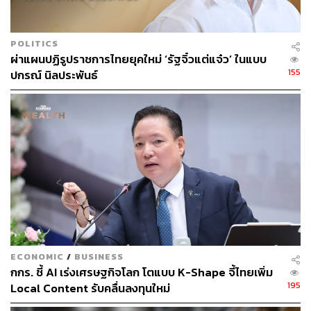
อนาคตของ Intel ยังคงเต็มไปด้วยความไม่แน่นอน แต่สิ่งหนึ่ง
ที่แน่ชัดคือ บริษัทต้องเร่งปรับตัวและพัฒนาอย่างรวดเร็ว เพื่อ
รักษาสถานะผู้นำในอุตสาหกรรมเซมิคอนดักเตอร์ และกลับ
POLITICS
มาสร้างความเชื่อมั่นให้กับนักลงทุนอีกครั้ง
ผ่าแผนปฏิรูปราชการไทยยุคใหม่ ‘รัฐจิ๋วแต่แจ๋ว’ ในแบบ
155
ปกรณ์ นิลประพันธ์
อ้างอิง:
https://www.wsj.com/tech/intel-too-big-to-turn-too-vita
l-to-fail-73eae075
สามารถติดตาม THE STANDARD WEALTH
ผ่านแอปพลิเคชันต่างๆ ที่คุณสะดวกหรือใช้งานอยู่แล้วได้เลย
ECONOMIC
/
BUSINESS
กกร. ชี้ AI เร่งเศรษฐกิจโลก โตแบบ K-Shape จี้ไทยเพิ่ม
TAGS:
อุตสาหกรรมชิปเซ็ต
อุตสาหกรรมเซมิคอนดักเตอร์
195
Local Content รับคลื่นลงทุนใหม่
Semiconductor
AMD
เซมิคอนดักเตอร์
ชิป
ปัญญาประดิษฐ์ (Artificial intelligence - AI)
Intel