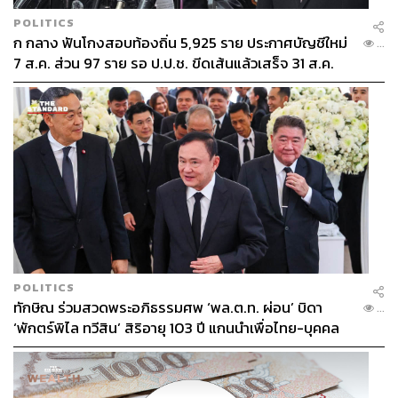
POLITICS
ก กลาง ฟันโกงสอบท้องถิ่น 5,925 ราย ประกาศบัญชีใหม่
...
7 ส.ค. ส่วน 97 ราย รอ ป.ป.ช. ขีดเส้นแล้วเสร็จ 31 ส.ค.
POLITICS
ทักษิณ ร่วมสวดพระอภิธรรมศพ ‘พล.ต.ท. ผ่อน’ บิดา
...
‘พักตร์พิไล ทวีสิน’ สิริอายุ 103 ปี แกนนำเพื่อไทย-บุคคล
หลากวงการร่วมอาลัย