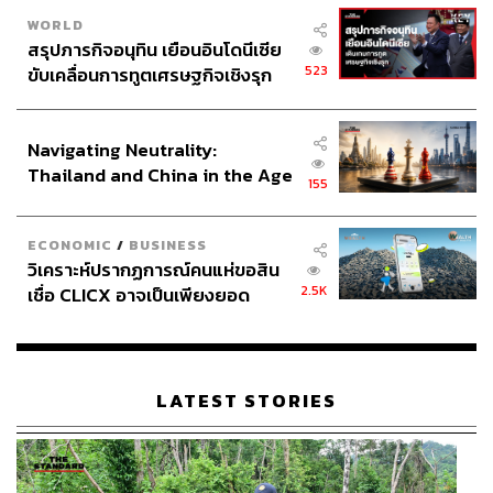
WORLD
สรุปภารกิจอนุทิน เยือนอินโดนีเซีย
523
ขับเคลื่อนการทูตเศรษฐกิจเชิงรุก
ประกาศหุ้นส่วนยุทธศาสตร์ไทย –
อินโดนีเซีย
Navigating Neutrality:
Thailand and China in the Age
155
of a New Global Order
ECONOMIC
/
BUSINESS
วิเคราะห์ปรากฏการณ์คนแห่ขอสิน
2.5K
เชื่อ CLICX อาจเป็นเพียงยอด
ภูเขาน้ำแข็ง ของปัญหาหนี้ครัว
เรือนไทยที่ถูกซุกไว้
LATEST STORIES