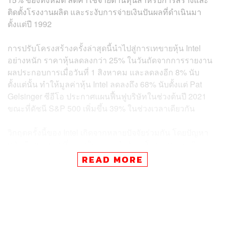
ติดตั้งโรงงานผลิต และระงับการจ่ายเงินปันผลที่ดำเนินมา
ตั้งแต่ปี 1992
การปรับโครงสร้างครั้งล่าสุดนี้นำไปสู่การเทขายหุ้น Intel
อย่างหนัก ราคาหุ้นลดลงกว่า 25% ในวันถัดจากการรายงาน
ผลประกอบการเมื่อวันที่ 1 สิงหาคม และลดลงอีก 8% นับ
ตั้งแต่นั้น ทำให้มูลค่าหุ้น Intel ลดลงถึง 68% นับตั้งแต่ Pat
Gelsinger ซีอีโอ ประกาศแผนฟื้นฟูบริษัทในช่วงต้นปี 2021
ขณะที่ดัชนี S&P 500 เพิ่มขึ้น 39% ในช่วงเวลาเดียวกัน
วิกฤตครั้งนี้ของ Intel เกิดจากหลายปัจจัยร่วมกัน โดยปัญหา
หลักคือยอดขายที่ลดลงในตลาดสำคัญๆ โดยเฉพาะธุรกิจ
Data Center ที่เคยเฟื่องฟูได้รับผลกระทบอย่างหนัก เนื่องจาก
READ MORE
สูญเสียส่วนแบ่งตลาดให้กับคู่แข่งอย่าง AMD ในส่วนของ
CPU สำหรับเซิร์ฟเวอร์ และ NVIDIA ในส่วนของ GPU ซึ่ง
เป็นที่ต้องการอย่างมากในตลาดปัญญาประดิษฐ์ (AI) ที่กำลัง
เติบโตอย่างรวดเร็ว