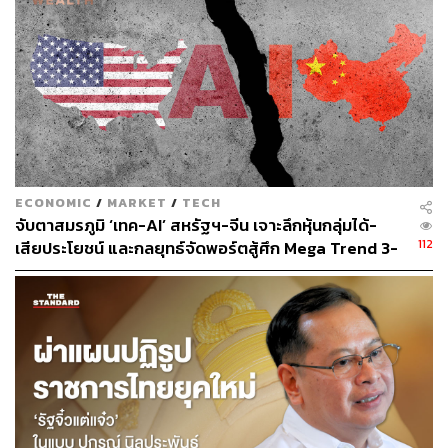
ช่วยพยุงบริษัทไว้ได้
รัฐบาลสหรัฐฯ ให้การสนับสนุน Intel ผ่าน CHIPS Act ด้วยเงิน
ทุนกว่า 8.5 พันล้านดอลลาร์ เพื่อช่วยในการสร้างโรงงาน
ผลิตใหม่ในรัฐแอริโซนาและโอไฮโอ ซึ่งอาจเป็นเครื่องยืนยัน
ว่ารัฐบาลไม่ต้องการให้ปัญหาของ Intel ลุกลามจนถึงขั้น
วิกฤต และอาจเป็นความหวังเดียวที่เหลืออยู่ของ Intel ในตอน
นี้
ECONOMIC
/
MARKET
/
TECH
จับตาสมรภูมิ ‘เทค-AI’ สหรัฐฯ-จีน เจาะลึกหุ้นกลุ่มได้-
ที่เป็นอย่างนั้นเพราะ Intel ยังคงเป็นผู้เล่นรายใหญ่ใน
112
เสียประโยชน์ และกลยุทธ์จัดพอร์ตสู้ศึก Mega Trend 3-
อุตสาหกรรมเซมิคอนดักเตอร์ของสหรัฐฯ โดยโรงงานผลิต
5 ปีข้างหน้า
ปัจจุบันของบริษัทคิดเป็นประมาณ 41% ของกำลังการรผลิต
ชิปที่ใช้กันมากที่สุดในตลาดหลักๆ
Caso ตั้งข้อสังเกตว่า “เมื่อพิจารณาถึงความอ่อนไหวต่อการ
ผลิตเซมิคอนดักเตอร์ในสหรัฐฯ เราไม่เชื่อว่ารัฐบาลสหรัฐฯ
จะปล่อยให้ปัญหาของ Intel ลุกลามจนถึงขั้นวิกฤตได้”