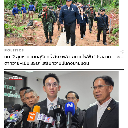
POLITICS
มท. 2 ลุยชายแดนสุรินทร์ สั่ง กฟภ. ขยายไฟฟ้า ‘ปราสาท
...
ตาควาย–เนิน 350’ เสริมความมั่นคงชายแดน