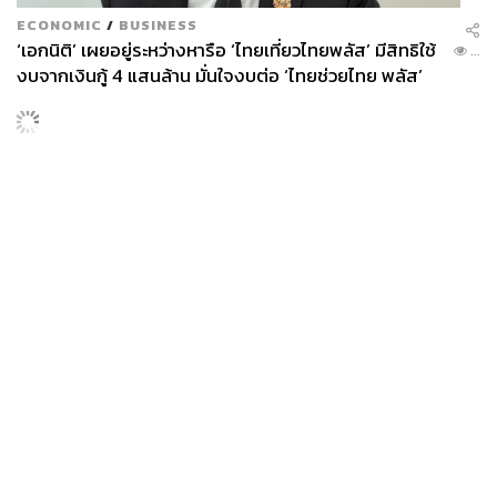
ECONOMIC
/
BUSINESS
‘เอกนิติ’ เผยอยู่ระหว่างหารือ ‘ไทยเที่ยวไทยพลัส’ มีสิทธิใช้
...
งบจากเงินกู้ 4 แสนล้าน มั่นใจงบต่อ ‘ไทยช่วยไทย พลัส’
เฟส 2 มีเพียงพอ
News
Wealth
Pop
Podcast
Video
Now
Opinion
Careers
Events
Privacy
About
Contact
Policy
FOR
ADVERTISING
MEMBERSHIP