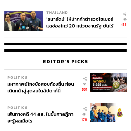
ชีวิต
THAILAND
‘ธนารัตน์’ ให้ปากคำตำรวจไซเบอร์
453
แฉช่องโหว่ 20 หน่วยงานรัฐ ยันไร้
นัยทางการเมือง
EDITOR'S PICKS
POLITICS
มหากาพย์โกงข้อสอบท้องถิ่น ก่อน
531
เดินหน้าสู่จุดจบในสัปดาห์นี้
POLITICS
เส้นทางคดี 44 สส. ในชั้นศาลฎีกา
178
จะรู้ผลเมื่อไร