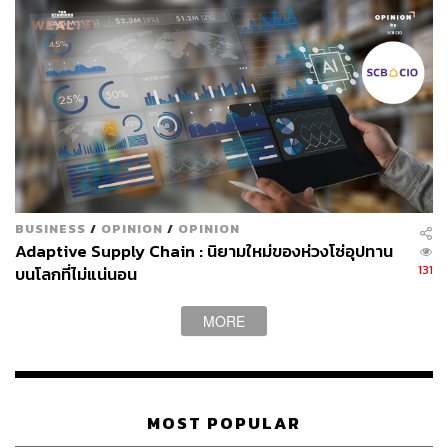
NVIDIA
Data Center
389
BUSINESS
/
OPINION
/
OPINION
Adaptive Supply Chain : นิยามใหม่ของห่วงโซ่อุปทาน
ABOUT THE AUTHOR
131
บนโลกที่ไม่แน่นอน
THE STANDARD WEALTH
MORE
สำนักข่าวเศรษฐกิจ ธุรกิจ และการลงทุน โดย
ทีมข่าว THE STANDARD
MOST POPULAR