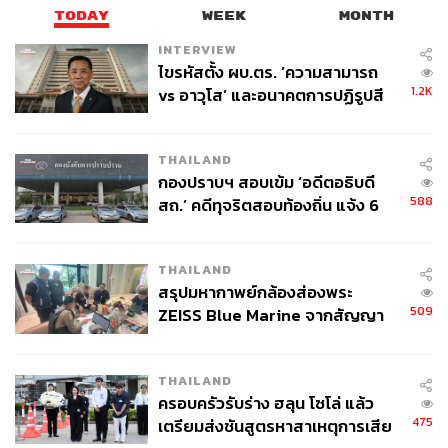
TODAY
WEEK
MONTH
INTERVIEW
ไขรหัสตั้ง ผบ.ตร. ‘ความสามารถ
1.2K
vs อาวุโส’ และอนาคตการปฏิรูปสี
กากี กับ พล.ต.อ. เอก อังสนานนท์
THAILAND
กองปราบฯ สอบเข้ม ‘อดีตอธิบดี
588
สถ.’ คดีทุจริตสอบท้องถิ่น แจ้ง 6
ข้อหาหนัก จ่อชง ป.ป.ช. 12 ส.ค. นี้
THAILAND
สรุปมหากาพย์กล้องส่องพระ
509
ZEISS Blue Marine จากสัญญา
ผลิต 8.3 ล้าน สู่ข้อพิพาท ‘มา
เวลล์ฯ’ ฟ้อง ‘โทน บางแค’ ผิดนัด
THAILAND
จ่ายหนี้-แอบระบุแบรนด์
ครอบครัวรับร่าง ฮลุน โซโล่ แล้ว
475
เตรียมส่งชันสูตรหาสาเหตุการเสีย