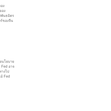
ของ
สของ
ิพันธมิตร
อร์ของจีน
ี้ยนโยบาย
หว Fed อาจ
นทางไป
แม้ Fed