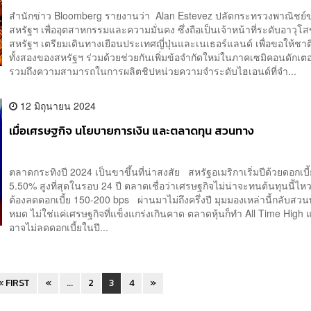
สำนักข่าว Bloomberg รายงานว่า Alan Estevez ปลัดกระทรวงพาณิชย์
สหรัฐฯ เพื่ออุตสาหกรรมและความมั่นคง ซึ่งถือเป็นเจ้าหน้าที่ระดับอาวุโ
สหรัฐฯ เตรียมเดินทางเยือนประเทศญี่ปุ่นและเนเธอร์แลนด์ เพื่อขอให้ชาต
ทั้งสองของสหรัฐฯ ร่วมด้วยช่วยกันเพิ่มข้อจำกัดใหม่ในภาคเซมิคอนดักเต
รวมถึงความสามารถในการผลิตชิปหน่วยความจำระดับไฮเอนด์ที่จำ...
12 มิถุนายน 2024
เมื่อเศรษฐกิจ นโยบายการเงิน และตลาดทุน สวนทาง
ตลาดกระทิงปี 2024 เป็นขาขึ้นที่น่าสงสัย สหรัฐอเมริกาเริ่มปีด้วยดอกเบ
5.50% สูงที่สุดในรอบ 24 ปี ตลาดเชื่อว่าเศรษฐกิจไม่น่าจะทนต้นทุนนี้ไ
ต้องลดดอกเบี้ย 150-200 bps ผ่านมาไม่ถึงครึ่งปี มุมมองเหล่านี้กลับสว
หมด ไม่ใช่แค่เศรษฐกิจที่แข็งแกร่งเกินคาด ตลาดหุ้นก็ทำ All Time High 
อาจไม่ลดดอกเบี้ยในปี...
« FIRST
«
...
2
3
4
»