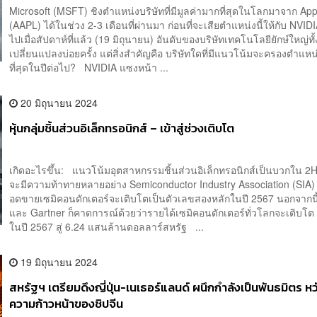
Microsoft (MSFT) ชิงตำแหน่งบริษัทที่มีมูลค่ามากที่สุดในโลกมาจาก App
(AAPL) ได้ในช่วง 2-3 เดือนที่ผ่านมา ก่อนที่จะเสียตำแหน่งนี้ให้กับ NVI
ไปเมื่อสัปดาห์ที่แล้ว (19 มิถุนายน) อันดับของบริษัทเทคโนโลยียักษ์ใหญ่ทั้
เปลี่ยนแปลงบ่อยครั้ง แต่สิ่งสำคัญคือ บริษัทใดที่มีแนวโน้มจะครองตำแหน
ที่สุดในปีต่อไป? NVIDIA แซงหน้า ...
20 มิถุนายน 2024
หุ้นกลุ่มชิ้นส่วนอิเล็กทรอนิกส์ – เข้าสู่ช่วงเติบโต
เกิดอะไรขึ้น: แนวโน้มอุตสาหกรรมชิ้นส่วนอิเล็กทรอนิกส์เป็นบวกใน 2H
จะมีความท้าทายหลายอย่าง Semiconductor Industry Association (SIA)
อดขายเซมิคอนดักเตอร์จะเติบโตเป็นตัวเลขสองหลักในปี 2567 นอกจากนี
และ Gartner ก็คาดการณ์ด้วยว่ารายได้เซมิคอนดักเตอร์ทั่วโลกจะเติบโ
ในปี 2567 สู่ 6.24 แสนล้านดอลลาร์สหรัฐ ...
19 มิถุนายน 2024
สหรัฐฯ เตรียมดึงญี่ปุ่น-เนเธอร์แลนด์ ผนึกกำลังเป็นพันธมิตร ห
ความก้าวหน้าของชิปจีน