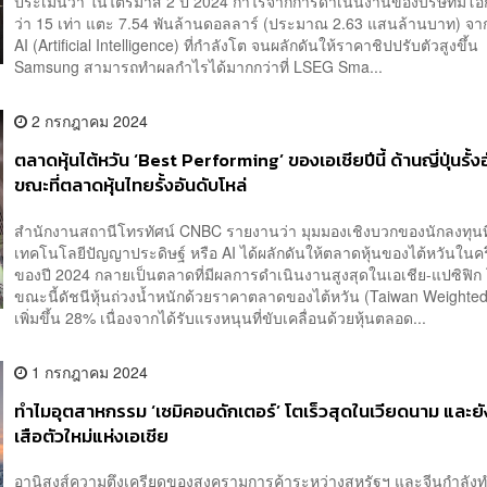
ประเมินว่า ในไตรมาส 2 ปี 2024 กำไรจากการดำเนินงานของบริษัทมีโ
ว่า 15 เท่า แตะ 7.54 พันล้านดอลลาร์ (ประมาณ 2.63 แสนล้านบาท) จ
AI (Artificial Intelligence) ที่กำลังโต จนผลักดันให้ราคาชิปปรับตัวสูงขึ้น
Samsung สามารถทำผลกำไรได้มากกว่าที่ LSEG Sma...
2 กรกฎาคม 2024
ตลาดหุ้นไต้หวัน ‘Best Performing’ ของเอเชียปีนี้ ด้านญี่ปุ่นรั้ง
ขณะที่ตลาดหุ้นไทยรั้งอันดับโหล่
สำนักงานสถานีโทรทัศน์ CNBC รายงานว่า มุมมองเชิงบวกของนักลงทุนที่
เทคโนโลยีปัญญาประดิษฐ์ หรือ AI ได้ผลักดันให้ตลาดหุ้นของไต้หวันในคร
ของปี 2024 กลายเป็นตลาดที่มีผลการดำเนินงานสูงสุดในเอเชีย-แปซิฟิก
ขณะนี้ดัชนีหุ้นถ่วงน้ำหนักด้วยราคาตลาดของไต้หวัน (Taiwan Weighted
เพิ่มขึ้น 28% เนื่องจากได้รับแรงหนุนที่ขับเคลื่อนด้วยหุ้นตลอด...
1 กรกฎาคม 2024
ทำไมอุตสาหกรรม ‘เซมิคอนดักเตอร์’ โตเร็วสุดในเวียดนาม และยั
เสือตัวใหม่แห่งเอเชีย
อานิสงส์ความตึงเครียดของสงครามการค้าระหว่างสหรัฐฯ และจีนกำลังท