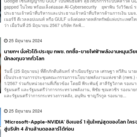
Google เซ็นสัญญากับ GULF เป็นพันธมิตร ลุยให้บริการระบบคลาวด์ GD
gapped ในไทย พร้อมเล็งต่อยอด AI-Cybersecurity ยุพาพิน วังวิวัฒน์ 
ประธานเจ้าหน้าที่บริหารและประธานเจ้าหน้าที่บริหารด้านการเงิน บมจ.ก
เนอร์จี ดีเวลลอปเมนท์ หรือ GULF แจ้งต่อตลาดหลักทรัพย์แห่งประเทศไท
ว่า เมื่อวันที่ 25 มิถุนายน 2567 บริษัท กัลฟ์...
25 มิถุนายน 2024
นายกฯ นั่งหัวโต๊ะประชุม กพช. ถกซื้อ-ขายไฟฟ้าพลังงานหมุนเวีย
นักลงทุนจากทั่วโลก
วันนี้ (25 มิถุนายน) ที่ตึกภักดีบดินทร์ ทำเนียบรัฐบาล เศรษฐา ทวีสิน นา
เป็นประธานการประชุมคณะกรรมการนโยบายพลังงานแห่งชาติ (กพช.) ครั
1/2567 ร่วมกับหน่วยงานที่เกี่ยวข้อง โดยมี พีระพันธุ์ สาลีรัฐวิภาค รองน
รัฐมนตรี และรัฐมนตรีว่าการกระทรวงพลังงาน, พิชัย ชุณหวชิร รองนาย
และรัฐมนตรีว่าการกระทรวงการคลัง, อนุทิน ชาญวีรกูล รองนาย...
25 มิถุนายน 2024
‘Microsoft-Apple-NVIDIA’ ชิงเบอร์ 1 หุ้นใหญ่สุดของโลก ใครจ
สู่บริษัท 4 ล้านล้านดอลลาร์ได้ก่อน