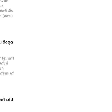
C air-
รอง
ัลฟ์ เอ็น
ย (ตลท.)
น ดึงดูด
ยกรัฐมนตรี
้งที่
ายก
กรัฐมนตรี
ะก้าวไป