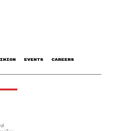
INION
EVENTS
CAREERS
กส์