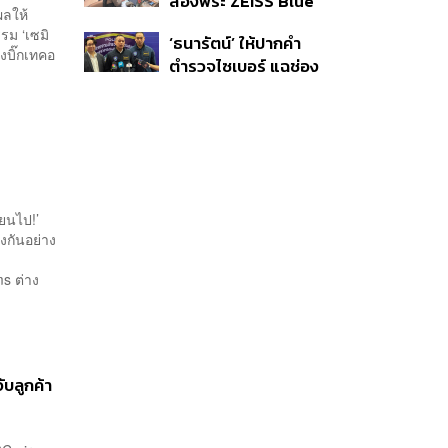
ส่องพระ ZEISS Blue
พล.ต.อ. เอก อังสนา
ผลให้
Marine จากสัญญา
นนท์
รม ‘เซมิ
‘ธนารัตน์’ ให้ปากคำ
ผลิต 8.3 ล้าน สู่ข้อ
งบิ๊กเทคอ
ตำรวจไซเบอร์ แฉช่อง
พิพาท ‘มาเวลล์ฯ’ ฟ้อง
โหว่ 20 หน่วยงานรัฐ
‘โทน บางแค’ ผิดนัดจ่าย
ยันไร้นัยทางการเมือง
หนี้-แอบระบุแบรนด์
่ยนไป!’
งกันอย่าง
ms ต่าง
บลูกค้า