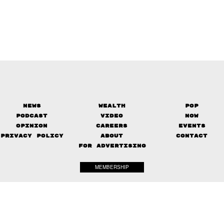
News
Wealth
Pop
Podcast
Video
Now
Opinion
Careers
Events
Privacy Policy
About
Contact
FOR ADVERTISING
MEMBERSHIP
© 2017-
2026
The Standard. All rights reserved.