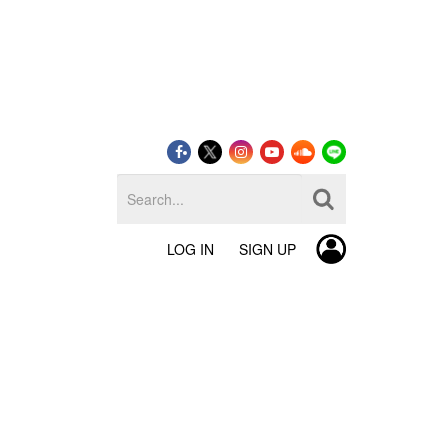
LOG IN
SIGN UP