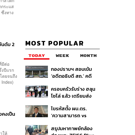
อกาสโตก
ากกระแส
 ซึ่งทาง
MOST POPULAR
อันดับ 2
TODAY
WEEK
MONTH
มีต่อ
กองปราบฯ สอบเข้ม
ึ่งปีแรก
‘อดีตอธิบดี สถ.’ คดี
 โดยจนถึง
 Index)
ทุจริตสอบท้องถิ่น แจ้ง
ครอบครัวรับร่าง ฮลุน
6 ข้อหาหนัก จ่อชง
โซโล่ แล้ว เตรียมส่ง
ป.ป.ช. 12 ส.ค. นี้
ชันสูตรหาสาเหตุการ
ไขรหัสตั้ง ผบ.ตร.
เสียชีวิต
งคงเป็น
‘ความสามารถ vs
อาวุโส’ และอนาคตการ
สรุปมหากาพย์กล้อง
ปฏิรูปสีกากี กับ
ำให้