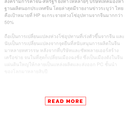
สงครามการค้าจีน-สหรัฐฯ ยิ่งทำให้หลายๆ บริษัทเทคมองหา
ฐานผลิตนอกประเทศจีน โดยล่าสุดมีรายงานข่าวระบุว่า ไทย
คือเป้าหมายที่ HP จะกระจายห่วงโซ่อุปทานจากจีนมากกว่า
50%
ถือเป็นการเปลี่ยนแปลงห่วงโซ่อุปทานที่เร่งตัวขึ้นจากจีน และ
นับเป็นการเปลี่ยนแปลงจากจุดยืนที่สนับสนุนการผลิตในจีน
มาหลายทศวรรษ หลังจากที่บริษัทและซัพพลายเออร์สร้าง
เครือข่าย จนในที่สุดก็เปลี่ยนเมืองฉงชิ่ง ซึ่งเป็นเมืองดังในจีน
แผ่นดินใหญ่ให้กลายเป็นแหล่งผลิตและส่งออก PC ชั้นนำ
ของโลกมาหลายสิบปี
READ MORE
ข่าวที่เกี่ยวข้อง:
อินโดนีเซียผงาด! GDP พุ่งเกินคาด 5.05% เผยอีก 10 ปี
เศรษฐกิจอาเซียนโตแรงแซงจีน
เปิดบันทึก FDI ย้อนหลัง 10 ปี ‘ไทย’ อยู่ตรงไหน เมื่อเทีย