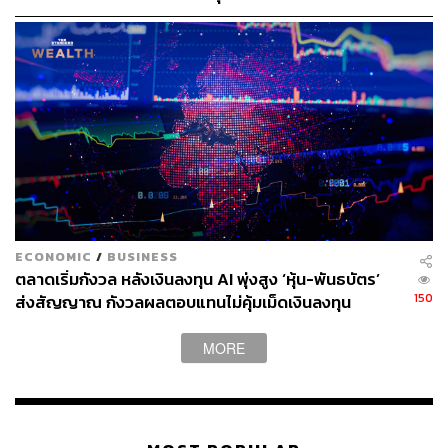
m-China?utm_campaign=IC_one_time_free&utm_m
edium=email&utm_source=NA_newsletter&utm_con
tent=article_link&del_type=3&pub_date=202408071
20000&seq_num=3&si=ac4026d2-34e2-42d5-bf01-
b87128adc5af
https://asia.nikkei.com/Spotlight/Supply-Chain/HP-to-
move-production-of-millions-of-PCs-to-Thailand-Mex
ico
ECONOMIC
/
BUSINESS
สามารถติดตาม THE STANDARD WEALTH
ตลาดเริ่มกังวล หลังเงินลงทุน AI พุ่งสูง ‘หุ้น-พันธบัตร’
ผ่านแอปพลิเคชันต่างๆ ที่คุณสะดวกหรือใช้งานอยู่แล้วได้เลย
150
ส่งสัญญาณ กังวลผลตอบแทนไม่คุ้มเม็ดเงินลงทุน
MORE
TAGS:
Apple
Microsoft
Dell
HP