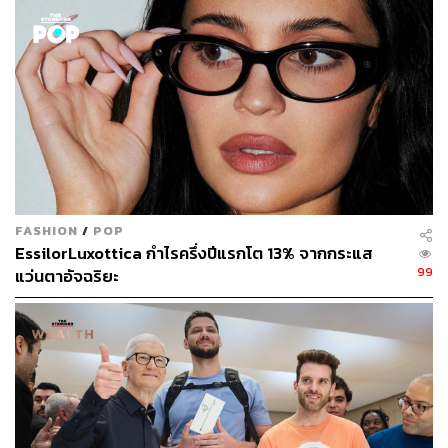
กลายเป็นผู้จำหน่าย PC รายใหญ่อันดับ 2 รองจาก Lenovo
โดย HP พึ่งพาจีนในด้านการผลิตมาอย่างยาวนาน และ
พัฒนาเครือข่ายซัพพลายเออร์ที่แข็งแกร่งในจีน
แหล่งข่าวระบุอีกว่า ผู้บริหารระดับสูงของ HP หลายคนแสดง
ความกังวลถึงซัพพลายเออร์ในจีน ซึ่งอยู่ท่ามกลางสงคราม
การค้า ความตึงเครียดภูมิรัฐศาสตร์ที่รุนแรงขึ้นทั้งไต้หวัน
และสหรัฐฯ รวมถึงการมองหาโอกาสทางธุรกิจใหม่ๆ ที่กำลัง
เติบโตในเอเชียตะวันออกเฉียงใต้และตะวันออกกลาง
FASHION
/
POP
นอกจาก HP แล้ว ยังมีบริษัทเทคโนโลยีของสหรัฐฯ หลาย
EssilorLuxottica กำไรครึ่งปีแรกโต 13% จากกระแส
แห่ง รวมถึง Dell, Apple และ Microsoft ก็ได้กระจายห่วงโซ่
99
แว่นตาอัจฉริยะ
อุปทานจากจีนเพื่อกระจายความเสี่ยง และเริ่มย้ายการผลิต
PC บางส่วนไปยังอาเซียนแล้ว
Jiu Zifang นักวิเคราะห์ห่วงโซ่อุปทานจากสถาบันวิจัย
เศรษฐกิจไต้หวัน วิเคราะห์ว่า ห่วงโซ่อุปทานอุตสาหกรรม
เทคโนโลยีในปีนี้มีความยืดหยุ่นอย่างมาก โดยสงคราม
เทคโนโลยีระหว่างสหรัฐฯ และจีน และเหตุการณ์แผ่นดินไหว