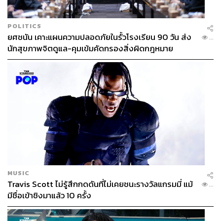
POLITICS
ยศชนัน เคาะแผนความปลอดภัยในรั้วโรงเรียน 90 วัน ส่ง
...
นักสุขภาพจิตดูแล-คุมเข้มคัดกรองสิ่งผิดกฎหมาย
MUSIC
Travis Scott ไม่รู้สึกกดดันที่ไม่เคยชนะรางวัลแกรมมี่ แม้
...
มีชื่อเข้าชิงมาแล้ว 10 ครั้ง