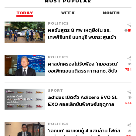
MOST POPULAR
TODAY
WEEK
MONTH
POLITICS
ผลชันสูตร 8 ศพ เหตุยิงใน รร.
1K
เทพศิรินทร์ นนทบุรี พบกระสุนเข้า
จุดสำคัญ ‘ศีรษะ-หน้าอก’ ครูถูกยิง
2.3K
4 นัด จากระยะไกล
POLITICS
ศาลปกครองไม่รับฟ้อง ‘หมอสรณ’
ABOUT THE AUTHOR
754
ขอเพิกถอนมติสรรหา กสทช. ชี้ยัง
เสาวลักษณ์ เขตสูงเนิน
ไม่ใช่ผู้เดือดร้อนเสียหาย
Content Creator THE STANDARD WEALTH
SPORT
adidas เปิดตัว Adizero EVO SL
634
EXO คอลเล็กชันพิเศษรับฤดูกาล
College Football
POLITICS
‘เอกนิติ’ เผยเงินกู้ 4 แสนล้าน โฟกัส