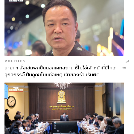
POLITICS
นายกฯ สั่งเข้มพกปืนนอกเคหสถาน ชี้ไม่ใช่เจ้าหน้าที่มีโทษ
...
อุกฉกรรจ์ ปืนถูกขโมยก่อเหตุ เจ้าของร่วมรับผิด