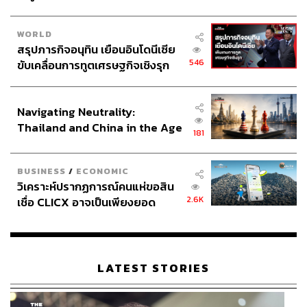
WORLD
สรุปภารกิจอนุทิน เยือนอินโดนีเซีย
546
ขับเคลื่อนการทูตเศรษฐกิจเชิงรุก
ประกาศหุ้นส่วนยุทธศาสตร์ไทย –
อินโดนีเซีย
Navigating Neutrality:
Thailand and China in the Age
181
of a New Global Order
BUSINESS
/
ECONOMIC
วิเคราะห์ปรากฏการณ์คนแห่ขอสิน
2.6K
เชื่อ CLICX อาจเป็นเพียงยอด
ภูเขาน้ำแข็ง ของปัญหาหนี้ครัว
เรือนไทยที่ถูกซุกไว้
LATEST STORIES