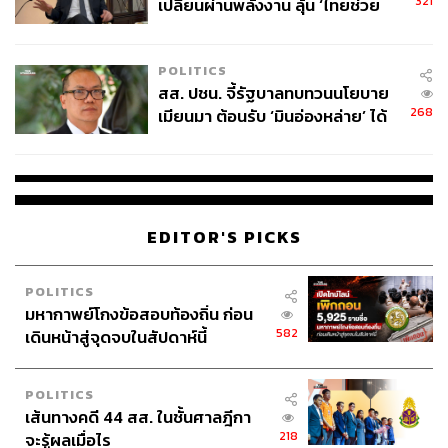
321
เปลี่ยนผ่านพลังงาน ลุ้น ‘ไทยช่วย
ไทยพลัส’ เฟส 2 รอประเมินความ
เหมาะสม
POLITICS
สส. ปชน. จี้รัฐบาลทบทวนนโยบาย
268
เมียนมา ต้อนรับ ‘มินอ่องหล่าย’ ได้
แค่สัญญาว่างเปล่า
EDITOR'S PICKS
POLITICS
มหากาพย์โกงข้อสอบท้องถิ่น ก่อน
582
เดินหน้าสู่จุดจบในสัปดาห์นี้
POLITICS
เส้นทางคดี 44 สส. ในชั้นศาลฎีกา
218
จะรู้ผลเมื่อไร