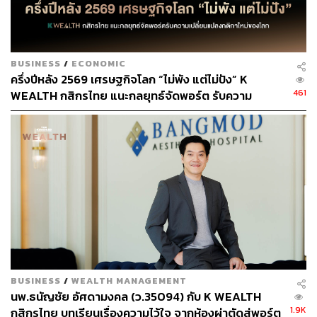
“เราเติบโตและทำธุรกิจภายใต้กลยุทธ์การร่วมกันรังสรรค์
(Co-Creation) และการสร้างประโยชน์ร่วมกันทุกฝ่าย
(Creating Shared Value) ทำให้สามารถเติบโตร่วมกันอย่าง
ยั่งยืนกับทุกภาคส่วน เกิดผลตอบรับเชิงบวกสู่สังคม ชุมชน สิ่ง
BUSINESS
/
ECONOMIC
แวดล้อม และเป็นส่วนสำคัญที่นำไอคอนสยามก้าวสู่ความยิ่ง
ครึ่งปีหลัง 2569 เศรษฐกิจโลก “ไม่พัง แต่ไม่ปัง” K
ใหญ่บนเวทีโลกได้
461
WEALTH กสิกรไทย แนะกลยุทธ์จัดพอร์ต รับความ
เปลี่ยนแปลงกติกาใหม่ของโลก
“ความสำเร็จตลอด 5 ปีของไอคอนสยาม เกิดจากพลังความ
ร่วมมือของพันธมิตรทุกภาคส่วน ทั้งภาครัฐ ภาคเอกชน ภาค
ประชาสังคม และชุมชนโดยรอบที่มีส่วนเกี่ยวข้องกับ
โครงการทั้งหมด ในวาระพิเศษนี้จึงขอเชิญชวนพันธมิตรทุก
ภาคส่วนและประชาชนมาร่วมเฉลิมฉลองด้วยกันภายใต้
แนวคิด The 5th Anniversary of The ICON Unrivaled เพื่อ
ความสุขและความรุ่งเรืองของทุกภาคส่วน อีกทั้งเป็นการ
ร่วมกันตอกย้ำให้ทุกคนรู้ว่าประเทศไทยไม่แพ้ชาติใดในโลก”
สุพจน์กล่าวส่งท้าย
BUSINESS
/
WEALTH MANAGEMENT
นพ.ธนัญชัย อัศดามงคล (ว.35094) กับ K WEALTH
สามารถติดตาม THE STANDARD WEALTH
1.9K
กสิกรไทย บทเรียนเรื่องความไว้ใจ จากห้องผ่าตัดสู่พอร์ต