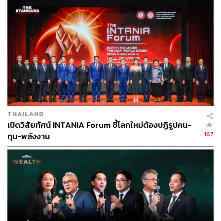
โดยจะนำซอฟต์พาวเวอร์ของไทยมาเป็นแม่เหล็กดึงดูดให้นัก
ท่องเที่ยวทั่วโลกมาเยี่ยมชม ขณะเดียวกันจะเรียนเชิญศิลปิน
ต่างชาติที่มีชื่อเสียงระดับโลกมาร่วมแสดงผลงานกับศิลปิน
ไทยในหลากหลายมิติมากขึ้น
ล่าสุดได้รับการตอบรับจากศิลปินระดับอินเตอร์ที่เดินทางมา
ร่วมฉลองครบรอบ 5 ปีกับไอคอนสยามเมื่อวันที่ 9
พฤศจิกายนที่ผ่านมา ได้แก่ อีจุนโฮ พระเอกจากซีรีส์ดัง
King
the Land
เมมเบอร์บอยแบนด์สุดฮอตวง 2PM และ มาร์ค ต้วน
หนึ่งในสมาชิกวง GOT7 และเป็นหนึ่งในศิลปิน K-Pop
THAILAND
ขวัญใจชาวไทย
เปิดวิสัยทัศน์ INTANIA Forum ชี้โลกใหม่ต้องปฏิรูปคน-
167
ทุน-พลังงาน
“ไอคอนสยามถือเป็นหนึ่งในโครงการสุดยอดไอคอนิก นำสิ่ง
ที่ดีที่สุดของไทยมาบรรจบกับสิ่งที่ดีที่สุดของโลก ‘The Best of
Thailand Meets the Best of the World’ เป็นการนำเสนอคุณ
งามความดีในทุกมิติของความเป็นไทย พร้อมนำความยิ่ง
ใหญ่ของสิ่งมหัศจรรย์จากทุกมุมโลกมารวมกันให้ปรากฏเกิด
ขึ้นในกรุงเทพมหานคร