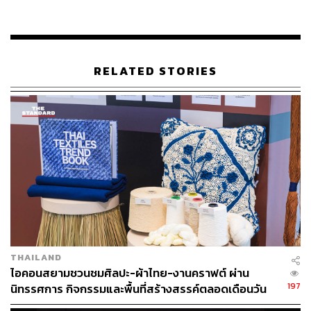
พันธมิตรทุกภาคส่วน ขับเคลื่อนประเทศไทยให้ก้าวสู่การเป็น
ผู้ทรงอิทธิพลทางวัฒนธรรมระดับโลก หรือ Global Cultural
Influence ผ่านการปั้นซอฟต์พาวเวอร์ของไทยสู่เวทีโลก ไม่ว่า
จะเป็นด้านวัฒนธรรม อาหาร ภาพยนตร์ แฟชั่น ดีไซเนอร์
RELATED STORIES
และอื่นๆ ในทุกมิติ
สุพจน์กล่าวถึงการจัดงานฉลอง 5 ปีว่า เพื่อสนับสนุนและ
กระตุ้นเศรษฐกิจในการดึงดูดนักท่องเที่ยวทั้งในประเทศและ
ทั่วโลกในช่วงปลายปีนี้ ไอคอนสยามได้ร่วมมือกับพันธมิตร
รายสำคัญ ได้แก่ ธนาคารกสิกรไทย, บริษัท แมกโนเลีย
ควอลิตี้ ดีเวล็อปเม้นต์ คอร์ปอเรชั่น จำกัด, บริษัท ดิ ไอคอน
สยาม ซูเปอร์ลักซ์ เรสซิเดนซ์ คอร์ปอเรชั่น จำกัด และบริษัท
ไทยยามาฮ่ามอเตอร์ จำกัด จัดแคมเปญฉลองครบรอบ 5 ปี
ของไอคอนสยามอย่างยิ่งใหญ่
THAILAND
โดยทุ่มงบประมาณ 500 ล้านบาท เตรียมแผนการตลาดจัด
ไอคอนสยามชวนชมศิลปะ-ผ้าไทย-งานคราฟต์ ผ่าน
กิจกรรมมหาปรากฏการณ์สุดยิ่งใหญ่ตลอดปี ทั้ง World
197
นิทรรศการ กิจกรรมและพื้นที่สร้างสรรค์ตลอดเดือนวัน
Class Event โปรโมชันเร้าใจ และกิจกรรมบันเทิงมากมาย
แม่ [ADVERTORIAL]