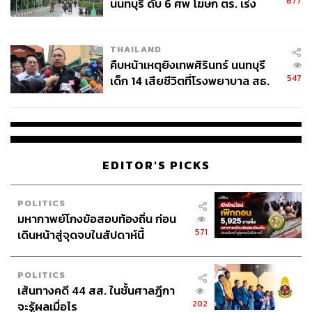
677
นนทบุรี ดับ 6 ศพ โฆษก ตร. เร่ง
สอบปมขโมยปืนปู่ก่อเหตุ
THAILAND
คืบหน้าเหตุยิงเทพศิรินทร์ นนทบุรี
547
เด็ก 14 เสียชีวิตที่โรงพยาบาล สธ.
ยืนยันครูเสียชีวิต 5 ราย เจ็บ 22
ราย
EDITOR'S PICKS
POLITICS
มหากาพย์โกงข้อสอบท้องถิ่น ก่อน
571
เดินหน้าสู่จุดจบในสัปดาห์นี้
POLITICS
เส้นทางคดี 44 สส. ในชั้นศาลฎีกา
202
จะรู้ผลเมื่อไร