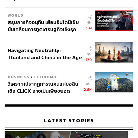
WORLD
สรุปภารกิจอนุทิน เยือนอินโดนีเซีย
541
ขับเคลื่อนการทูตเศรษฐกิจเชิงรุก
ประกาศหุ้นส่วนยุทธศาสตร์ไทย –
อินโดนีเซีย
Navigating Neutrality:
Thailand and China in the Age
170
of a New Global Order
BUSINESS
/
ECONOMIC
วิเคราะห์ปรากฏการณ์คนแห่ขอสิน
2.6K
เชื่อ CLICX อาจเป็นเพียงยอด
ภูเขาน้ำแข็ง ของปัญหาหนี้ครัว
เรือนไทยที่ถูกซุกไว้
LATEST STORIES