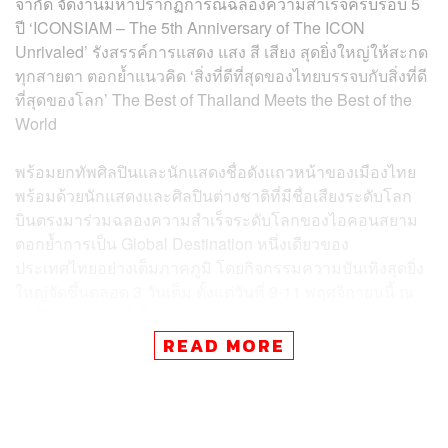
จำกัด จัดงานมหาปรากฏการณ์ฉลองความสำเร็จครบรอบ 5
ปี ‘ICONSIAM – The 5th Anniversary of The ICON
Unrivaled’ รังสรรค์การแสดง แสง สี เสียง สุดยิ่งใหญ่ให้สะกด
ทุกสายตา ตอกย้ำแนวคิด ‘สิ่งที่ดีที่สุดของไทยบรรจบกับสิ่งที่ดี
ที่สุดของโลก’ The Best of Thailand Meets the Best of the
World
พร้อมยกทัพศิลปินและนักแสดงชื่อดังแถวหน้าของเมืองไทย
พร้อมด้วยนักแสดงและศิลปินต่างชาติที่มีชื่อเสียงระดับโลก
บินตรงมาร่วมฉลองความสำเร็จระดับโลกของไอคอนสยาม
ตอกย้ำการเป็น Global Destination หนึ่งเดียวของ
ประเทศไทยอย่างเต็มภาคภูมิ โดยกิจกรรมความบันเทิงสุดยิ่ง
ใหญ่จัดขึ้นตลอด 3 วันเต็ม ตั้งแต่วันที่ 9-11 พฤศจิกายนนี้ ณ
ทรู ไอคอน ฮอลล์ ชั้น 7 ไอคอนสยาม
READ MORE
สุพจน์ ชัยวัฒน์ศิริกุล กรรมการผู้จัดการ บริษัท ไอคอนสยาม
จำกัด เปิดเผยว่า ไอคอนสยามมีความภาคภูมิใจเป็นอย่างยิ่งที่
วันนี้ได้ทำภารกิจสำคัญตามวิสัยทัศน์ที่ผู้ร่วมลงทุนทั้ง 3
บริษัทได้ให้ไว้กับประเทศไทยสำเร็จลุล่วง ทั้งบริษัท สยามพิ