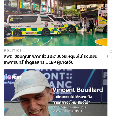
POLITICS
สพฉ. ขอบคุณทุกภาคส่วน ระดมช่วยเหตุยิงในโรงเรียน
...
เทพศิรินทร์ ย้ำดูแลสิทธิ UCEP ผู้บาดเจ็บ