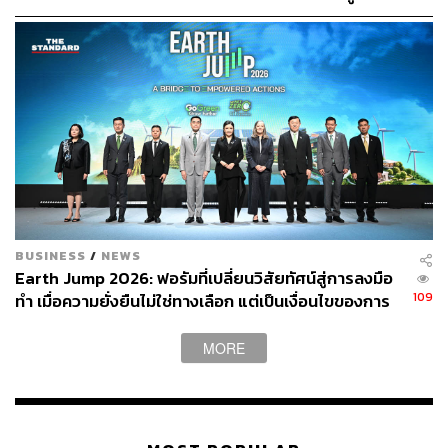
ผ่านแอปพลิเคชันต่างๆ ที่คุณสะดวกหรือใช้งานอยู่แล้วได้เลย
การลงทุน [เนื้อหาสนับสนุนโดยธนาคารกสิกรไทย]
TAGS:
ICONSIAM
ธนาคารกสิกรไทย
บริษัท แมกโนเลีย ควอลิตี้ ดีเวล็อปเม้นต์ คอร์ปอเรชั่น
จำกัด
บริษัท ไทยยามาฮ่ามอเตอร์ จำกัด
บริษัท ดิ ไอคอนสยาม ซูเปอร์ลักซ์ เรสซิเดนซ์
คอร์ปอเรชั่น จำกัด
BUSINESS
/
NEWS
Earth Jump 2026: ฟอรัมที่เปลี่ยนวิสัยทัศน์สู่การลงมือ
109
ทำ เมื่อความยั่งยืนไม่ใช่ทางเลือก แต่เป็นเงื่อนไขของการ
เติบโตทางธุรกิจ
MORE
254