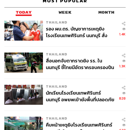
MOST POPULAR
ABOUT THE AUTHOR
TODAY
WEEK
MONTH
THE STANDARD WEALTH
THAILAND
รอง ผบ.ตร. บัญชาการเหตุยิง
สำนักข่าวเศรษฐกิจ ธุรกิจ และการลงทุน โดย
ทีมข่าว THE STANDARD
1.4K
โรงเรียนเทพศิรินทร์ นนทบุรี สั่ง
ค้นหา 2 รอบยืนยันไร้คนติดค้าง พบ
ศพปู่-ย่าที่บ้านพักผู้ก่อเหตุ
THAILAND
สื่อนอกจับตากราดยิง รร. ใน
1.3K
นนทบุรี ชี้ไทยมีอัตราครอบครองปืน
สูงในระดับต้นของภูมิภาค
THAILAND
นักเรียนโรงเรียนเทพศิรินทร์
828
นนทบุรี อพยพเข้ายังพื้นที่ปลอดภัย
ชั่วคราว หลังเหตุใช้อาวุธปืนภายใน
โรงเรียนคลี่คลาย
THAILAND
คืบหน้าเหตุยิงโรงเรียนเทพศิรินทร์