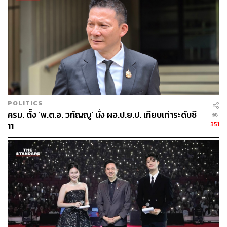
POLITICS
ครม. ตั้ง ‘พ.ต.อ. วทัญญู’ นั่ง ผอ.ป.ย.ป. เทียบเท่าระดับซี
351
11