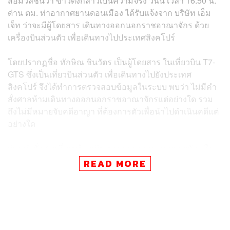
สื่อมวลชนว่า ข่าวดังกล่าวเป็นความจริง วันนี้ เวลา 16.50 น.
ด่าน ตม. ท่าอากาศยานดอนเมือง ได้รับแจ้งจาก บริษัท เอ็ม
เจ็ท ว่าจะมีผู้โดยสาร เดินทางออกนอกราชอาณาจักร ด้วย
เครื่องบินส่วนตัว เพื่อเดินทางไปประเทศสิงคโปร์
โดยปรากฏชื่อ ทักษิณ ชินวัตร เป็นผู้โดยสาร ในเที่ยวบิน T7-
GTS ซึ่งเป็นเที่ยวบินส่วนตัว เพื่อเดินทางไปยังประเทศ
สิงคโปร์ จึงได้ทำการตรวจสอบข้อมูลในระบบ พบว่า ไม่มีคำ
สั่งศาลห้ามเดินทางออกนอกราชอาณาจักรแต่อย่างใด รวม
ถึงไม่มีหมายจับคดีอาญา ที่ต้องการตัวเพื่อนำไปดำเนินคดีแต่
อย่างใด
ส่วนคำสั่งศาลที่เคยห้ามเดินทางออกนอกราชอาณาจักร ใน
คดีที่อัยการเป็นโจทก์ยื่นฟ้อง คดีร่วมกันหมิ่นประมาท ดูหมิ่น
READ MORE
หรือแสดงความอาฆาตมาดร้าย พระมหากษัตริย์ฯ และร่วม
กันนำเข้าสู่ระบบคอมพิวเตอร์ใดๆ อันเป็นผิด เกี่ยวกับความ
มั่นคงแห่งราชอาณาจักรฯ พบว่า มีหนังสือศาลอาญา ที่ ศย
300.002/กค.350/2568 ลงวันที่ 22 สิงหาคม 2568 แจ้งเพิก
ถอนคำสั่งห้ามเดินทางออกนอกราชอาณาจักร เรียบร้อยแล้ว