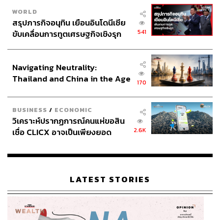
WORLD
สรุปภารกิจอนุทิน เยือนอินโดนีเซีย
541
ขับเคลื่อนการทูตเศรษฐกิจเชิงรุก
ประกาศหุ้นส่วนยุทธศาสตร์ไทย –
อินโดนีเซีย
Navigating Neutrality:
Thailand and China in the Age
170
of a New Global Order
BUSINESS
/
ECONOMIC
วิเคราะห์ปรากฏการณ์คนแห่ขอสิน
2.6K
เชื่อ CLICX อาจเป็นเพียงยอด
ภูเขาน้ำแข็ง ของปัญหาหนี้ครัว
เรือนไทยที่ถูกซุกไว้
LATEST STORIES