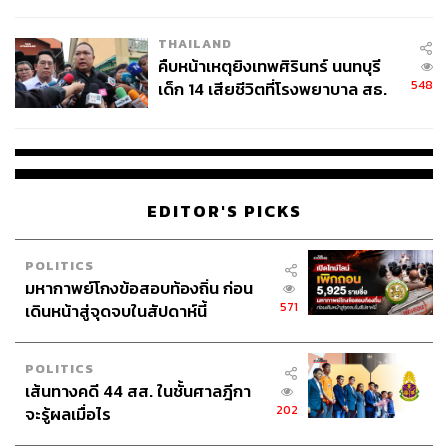
สอบปมขโมยปืนปู่ก่อเหตุ
THAILAND
คืบหน้าเหตุยิงเทพศิรินทร์ นนทบุรี
548
เด็ก 14 เสียชีวิตที่โรงพยาบาล สธ.
ยืนยันครูเสียชีวิต 5 ราย เจ็บ 22
ราย
EDITOR'S PICKS
POLITICS
มหากาพย์โกงข้อสอบท้องถิ่น ก่อน
571
เดินหน้าสู่จุดจบในสัปดาห์นี้
POLITICS
เส้นทางคดี 44 สส. ในชั้นศาลฎีกา
202
จะรู้ผลเมื่อไร