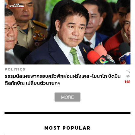
POLITICS
ธรรมนัสเผยพาครอบครัวพักผ่อนฝรั่งเศส-โมนาโก ปัดบิน
148
ดีลทักษิณ เปลี่ยนตัวนายกฯ
MORE
MOST POPULAR