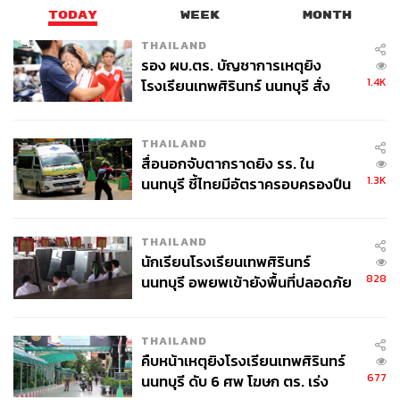
TODAY
WEEK
MONTH
THAILAND
รอง ผบ.ตร. บัญชาการเหตุยิง
1.4K
โรงเรียนเทพศิรินทร์ นนทบุรี สั่ง
ค้นหา 2 รอบยืนยันไร้คนติดค้าง พบ
ศพปู่-ย่าที่บ้านพักผู้ก่อเหตุ
THAILAND
สื่อนอกจับตากราดยิง รร. ใน
1.3K
นนทบุรี ชี้ไทยมีอัตราครอบครองปืน
สูงในระดับต้นของภูมิภาค
THAILAND
นักเรียนโรงเรียนเทพศิรินทร์
828
นนทบุรี อพยพเข้ายังพื้นที่ปลอดภัย
ชั่วคราว หลังเหตุใช้อาวุธปืนภายใน
โรงเรียนคลี่คลาย
THAILAND
คืบหน้าเหตุยิงโรงเรียนเทพศิรินทร์
677
นนทบุรี ดับ 6 ศพ โฆษก ตร. เร่ง