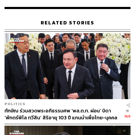
584
RELATED STORIES
ABOUT THE AUTHOR
THE STANDARD TEAM
กองบรรณาธิการ THE STANDARD
POLITICS
ทักษิณ ร่วมสวดพระอภิธรรมศพ ‘พล.ต.ท. ผ่อน’ บิดา
169
‘พักตร์พิไล ทวีสิน’ สิริอายุ 103 ปี แกนนำเพื่อไทย-บุคคล
หลากวงการร่วมอาลัย