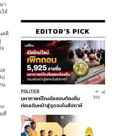
งมา
อให้
EDITOR'S PICK
นคดี
่
ิจ
แปล
ลิป
ฐาน
POLITICS
522
มหากาพย์โกงข้อสอบท้องถิ่น
ก่อนเดินหน้าสู่จุดจบในสัปดาห์
วง
นี้
ที่