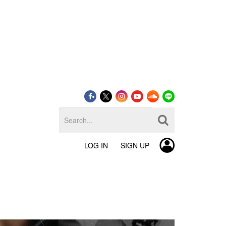
LOG IN
SIGN UP