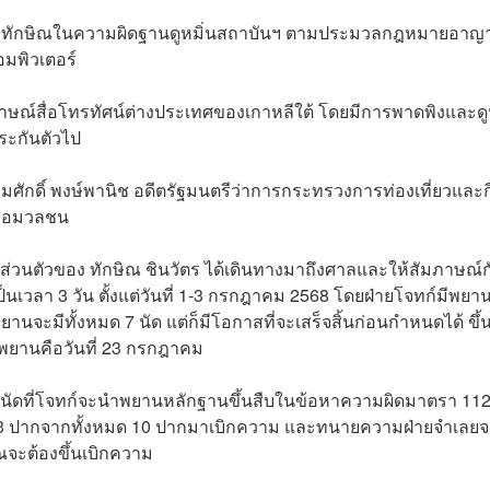
นฟ้องทักษิณในความผิดฐานดูหมิ่นสถาบันฯ ตามประมวลกฎหมายอาญ
มพิวเตอร์
สัมภาษณ์สื่อโทรทัศน์ต่างประเทศของเกาหลีใต้ โดยมีการพาดพิงและดู
ระกันตัวไป
มศักดิ์ พงษ์พานิช อดีตรัฐมนตรีว่าการกระทรวงการท่องเที่ยวและ
สื่อมวลชน
ส่วนตัวของ ทักษิณ ชินวัตร ได้เดินทางมาถึงศาลและให้สัมภาษณ์ก
ป็นเวลา 3 วัน ตั้งแต่วันที่ 1-3 กรกฎาคม 2568 โดยฝ่ายโจทก์มีพยา
นจะมีทั้งหมด 7 นัด แต่ก็มีโอกาสที่จะเสร็จสิ้นก่อนกำหนดได้ ขึ้นอ
ยานคือวันที่ 23 กรกฎาคม
3 นัดที่โจทก์จะนำพยานหลักฐานขึ้นสืบในข้อหาความผิดมาตรา 11
 3 ปากจากทั้งหมด 10 ปากมาเบิกความ และทนายความฝ่ายจำเลยจ
ิณจะต้องขึ้นเบิกความ