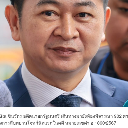
ักษิณ ชินวัตร อดีตนายกรัฐมนตรี เดินทางมายังห้องพิจารณา 902 ศ
ฟังการสืบพยานโจทก์นัดแรกในคดี หมายเลขดำ อ.1860/2567