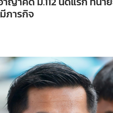
าญาคดี ม.112 นัดแรก ทนายย
มีภารกิจ