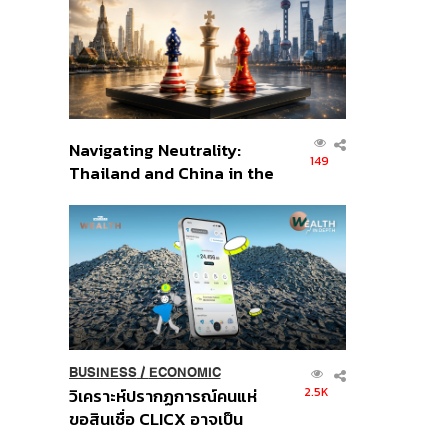
อินโดนีเซีย
Navigating Neutrality:
149
Thailand and China in the
Age of a New Global
Order
BUSINESS
/
ECONOMIC
2.5K
วิเคราะห์ปรากฏการณ์คนแห่
ขอสินเชื่อ CLICX อาจเป็น
เพียงยอดภูเขาน้ำแข็ง ของ