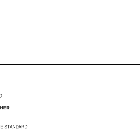
D
HER
THE STANDARD