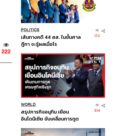
POLITICS
172
เส้นทางคดี 44 สส. ในชั้นศาล
ฎีกา จะรู้ผลเมื่อไร
222
WORLD
514
สรุปภารกิจอนุทิน เยือน
อินโดนีเซีย ขับเคลื่อนการทูต
เศรษฐกิจเชิงรุก ประกาศหุ้น
ส่วนยุทธศาสตร์ไทย –