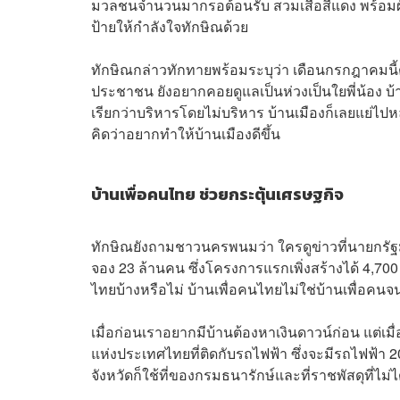
มวลชนจำนวนมากรอต้อนรับ สวมเสื้อสีแดง พร้อมผ
ป้ายให้กำลังใจทักษิณด้วย
ทักษิณกล่าวทักทายพร้อมระบุว่า เดือนกรกฎาคมนี้ตนจ
ประชาชน ยังอยากคอยดูแลเป็นห่วงเป็นใยพี่น้อง บ
เรียกว่าบริหารโดยไม่บริหาร บ้านเมืองก็เลยแย่ไป
คิดว่าอยากทำให้บ้านเมืองดีขึ้น
บ้านเพื่อคนไทย ช่วยกระตุ้นเศรษฐกิจ
ทักษิณยังถามชาวนครพนมว่า ใครดูข่าวที่นายกรัฐ
จอง 23 ล้านคน ซึ่งโครงการแรกเพิ่งสร้างได้ 4,700
ไทยบ้างหรือไม่ บ้านเพื่อคนไทยไม่ใช่บ้านเพื่อคนจน
เมื่อก่อนเราอยากมีบ้านต้องหาเงินดาวน์ก่อน แต่เมื่อ
แห่งประเทศไทยที่ติดกับรถไฟฟ้า ซึ่งจะมีรถไฟฟ้า
จังหวัดก็ใช้ที่ของกรมธนารักษ์และที่ราชพัสดุที่ไม่