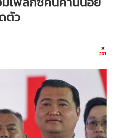
มเพล็กซ์คนค้านน้อย
ดตัว
231