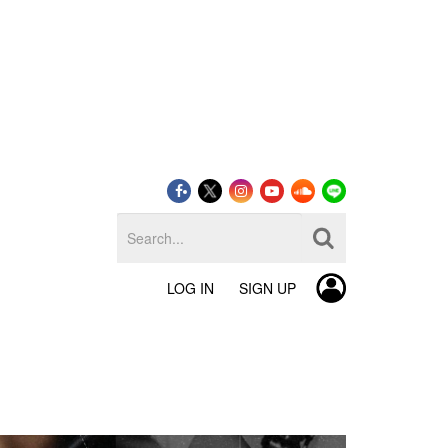
LOG IN
SIGN UP