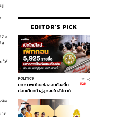
ู่
อ
EDITOR'S PICK
ีคิด
คือ
มให้
POLITICS
528
มหากาพย์โกงข้อสอบท้องถิ่น
ก่อนเดินหน้าสู่จุดจบในสัปดาห์
นี้
รพัด
 บาท