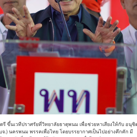
ี​ ขึ้นเวทีปราศรัยที่วิทยาลัยธาตุพนม เพื่อช่วยหาเสียงให้กับ อนุชิ
อบจ.) นครพนม พรรคเพื่อไทย โดยบรรยากาศเป็นไปอย่างคึกคัก มี