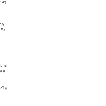
คนชู
มาก
จึง
ไปกด
่อคน
รรถไฟ