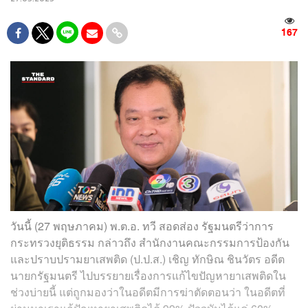
167
วันนี้ (27 พฤษภาคม) พ.ต.อ. ทวี สอดส่อง รัฐมนตรีว่าการ
กระทรวงยุติธรรม กล่าวถึง สำนักงานคณะกรรมการป้องกัน
และปราบปรามยาเสพติด (ป.ป.ส.) เชิญ ทักษิณ ชินวัตร อดีต
นายกรัฐมนตรี ไปบรรยายเรื่องการแก้ไขปัญหายาเสพติดใน
ช่วงบ่ายนี้ แต่ถูกมองว่าในอดีตมีการฆ่าตัดตอนว่า ในอดีตที่