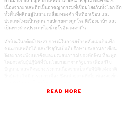
ผ่านมาเราแก้ปัญหายาเสพติดได้ 99% ปัจจุบันได้แค่ 60%
เนื่องจากยาเสพติดเป็นอาชญากรรมที่เชื่อมโยงกันทั้งโลก อีก
ทั้งพื้นที่ผลิตอยู่ในสามเหลี่ยมทองคำ พื้นที่อาเซียน และ
ประเทศไทยเป็นจุดหมายปลายทางถูกโจมตีเรื่องยาบ้า และ
เป็นทางผ่านประเภทไอซ์ เฮโรอีน เคตามีน
ทักษิณในอดีตมีประสบการณ์ในการสร้างพลังแผ่นดินเพื่อ
ชนะยาเสพติดได้ และปัจจุบันเป็นที่ปรึกษาประธานอาเซียน
จึงอยากจะฟังแนวคิดและประสบการณ์ของทักษิณ ที่จะพูด
โดยตรงกับผู้ปฏิบัติที่รับนโยบายมาจากรัฐบาล เพื่อแก้ไข
ปัญหายาเสพติดอย่างเร่งด่วนเนื่องจากเป็นภัยพิบัติแห่งชาติ
ยืนยันว่า ไม่มีวาระการเมือง ซึ่งหน่วยงานที่เกี่ยวข้องจะเข้า
ร่วมรับฟัง ประโยชน์ตกกับประชาชน
READ MORE
เมื่อถามว่าก่อนหน้านี้ทักษิณไม่มีความเคลื่อนไหว หลัง
อัยการจะไต่สวนปม ชั้น 14 การออกมาปรากฏตัวของทักษิณ
ถือว่าเป็นความได้เปรียบในคดีวันที่ 13 มิถุนายนนี้ ใช่หรือไม่
พ.ต.อ. ทวีระบุว่า ไม่มีประเด็นในเรื่องนี้ มีแต่เรื่องของ
ประชาชน