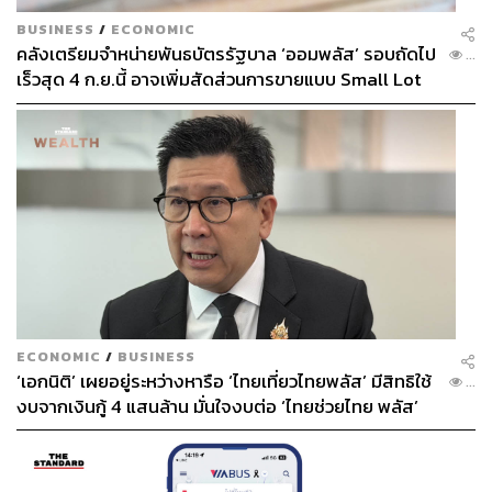
BUSINESS
/
ECONOMIC
คลังเตรียมจำหน่ายพันธบัตรรัฐบาล ‘ออมพลัส’ รอบถัดไป
...
เร็วสุด 4 ก.ย.นี้ อาจเพิ่มสัดส่วนการขายแบบ Small Lot
First มากขึ้น
ECONOMIC
/
BUSINESS
‘เอกนิติ’ เผยอยู่ระหว่างหารือ ‘ไทยเที่ยวไทยพลัส’ มีสิทธิใช้
...
งบจากเงินกู้ 4 แสนล้าน มั่นใจงบต่อ ‘ไทยช่วยไทย พลัส’
เฟส 2 มีเพียงพอ