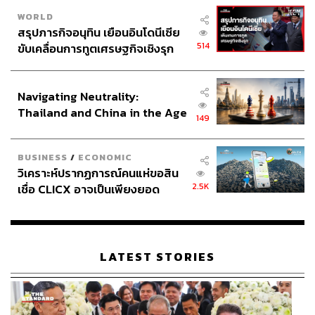
WORLD
สรุปภารกิจอนุทิน เยือนอินโดนีเซีย
514
ขับเคลื่อนการทูตเศรษฐกิจเชิงรุก
ประกาศหุ้นส่วนยุทธศาสตร์ไทย –
อินโดนีเซีย
Navigating Neutrality:
Thailand and China in the Age
149
of a New Global Order
BUSINESS
/
ECONOMIC
วิเคราะห์ปรากฏการณ์คนแห่ขอสิน
2.5K
เชื่อ CLICX อาจเป็นเพียงยอด
ภูเขาน้ำแข็ง ของปัญหาหนี้ครัว
เรือนไทยที่ถูกซุกไว้
LATEST STORIES