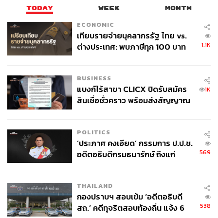
TODAY
WEEK
MONTH
ECONOMIC
เทียบรายจ่ายบุคลากรรัฐ ไทย vs.
1.1K
ต่างประเทศ: พบภาษีทุก 100 บาท
ของคนไทยใช้ไปกับข้าราชการเฉียด
40 บาท
BUSINESS
แบงก์ไร้สาขา CLICX ปิดรับสมัคร
1K
สินเชื่อชั่วคราว พร้อมส่งสัญญาณ
เตือนกลุ่มกู้เงินผิดวัตถุประสงค์-ให้
ข้อมูลเท็จ เตรียมดำเนินคดีเด็ดขาด
POLITICS
‘ประภาศ คงเอียด’ กรรมการ ป.ป.ช.
569
อดีตอธิบดีกรมธนารักษ์ ถึงแก่
อนิจกรรม
THAILAND
กองปราบฯ สอบเข้ม ‘อดีตอธิบดี
538
สถ.’ คดีทุจริตสอบท้องถิ่น แจ้ง 6