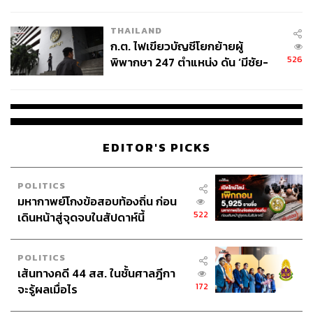
ข้อหาหนัก จ่อชง ป.ป.ช. 12 ส.ค. นี้
THAILAND
ก.ต. ไฟเขียวบัญชีโยกย้ายผู้
526
พิพากษา 247 ตำแหน่ง ดัน ‘มีชัย-
สรรพวิทย์’ คุมศาลอาญา-แพ่ง ‘วิธู
ร’ นั่งประธานศาลอุทธรณ์
EDITOR'S PICKS
POLITICS
มหากาพย์โกงข้อสอบท้องถิ่น ก่อน
522
เดินหน้าสู่จุดจบในสัปดาห์นี้
POLITICS
เส้นทางคดี 44 สส. ในชั้นศาลฎีกา
172
จะรู้ผลเมื่อไร