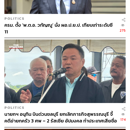
POLITICS
ครม. ตั้ง ‘พ.ต.อ. วทัญญู’ นั่ง ผอ.ป.ย.ป. เทียบเท่าระดับซี
275
11
POLITICS
นายกฯ อนุทิน บินด่วนชลบุรี ยกเลิกภารกิจสุพรรณบุรี จี้
174
คดีฆ่ายกครัว 3 ศพ – 2 รัสเซีย อัปมงคล ทำประเทศเสียชื่อ
เสียง