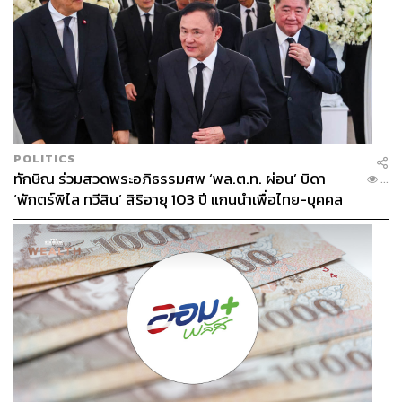
POLITICS
ทักษิณ ร่วมสวดพระอภิธรรมศพ ‘พล.ต.ท. ผ่อน’ บิดา
...
‘พักตร์พิไล ทวีสิน’ สิริอายุ 103 ปี แกนนำเพื่อไทย-บุคคล
หลากวงการร่วมอาลัย