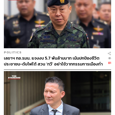
ได้ไปขึ้นเวทีกล่าววิสัยทัศน์นั้นว่า ส่วนตัวมองว่าไม่มีการด้อย
ค่า มีแต่ชื่นชม แต่ทุกคนก็ต้องทำตามนโยบายของนายกฯ ไม่
ได้ทำตามนโยบายใคร
TAGS:
ทักษิณ ชินวัตร
ยาเสพติด
ทวี สอดส่อง
POLITICS
เลขาฯ กอ.รมน. แจงงบ 5.7 พันล้านบาท เน้นปกป้องชีวิต
81
ประชาชน-ดับไฟใต้ สวน ‘ทวี’ อย่าใช้วาทกรรมการเมืองทำ
คนทำงานเสียกำลังใจ
167
ABOUT THE AUTHOR
THE STANDARD TEAM
กองบรรณาธิการ THE STANDARD