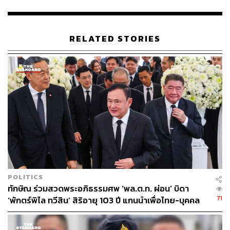
เมื่อถามย้ำว่า ทางกฎหมายทักษิณ ไม่มีตำแหน่งหรืออำนาจ
ใดๆ ที่จะสามารถสั่งการหรือมอบนโยบายให้กับภาครัฐได้
RELATED STORIES
พ.ต.อ. ทวีกล่าวว่า แล้วแต่มุมมองและวิสัยทัศน์ที่จะรับฟังว่า
แก้ไขปัญหายาเสพติดอย่างไร ส่วนที่ไม่เชิญ แพทองธาร ชิน
วัตร นายกรัฐมนตรี มาแสดงวิสัยทัศน์เนื่องจากนายกรัฐมนตรี
ประชุมในเรื่องดังกล่าวอยู่แล้ว แต่ในฐานะที่คณะกรรมการ
เร่งรัดและติดตามแก้ไขปัญหา ก็จะฟังประสบการณ์และ
ทัศนคติ โดยเฉพาะเรื่องที่เกี่ยวข้องกับความร่วมมือของ
อาเซียนที่จะต้องอาศัยความร่วมมือระหว่างประเทศ
ส่วนการปราบปรามยาเสพติด จะไม่ซ้ำรอยฆ่าตัดตอนในอดีต
ใช่หรือไม่ พ.ต.อ. ทวีกล่าวว่า พลวัตเปลี่ยนแปลงไปเยอะ
รัฐบาลในระบอบประชาธิปไตยต้องรับใช้ประชาชน ทุกข์ของ
POLITICS
ประชาชนสูงสุด เพราะปัญหายาเสพติดเป็นปัญหามั่นคงที่ได้
ทักษิณ ร่วมสวดพระอภิธรรมศพ ‘พล.ต.ท. ผ่อน’ บิดา
รับผลกระทบกันถ้วนหน้า
71
‘พักตร์พิไล ทวีสิน’ สิริอายุ 103 ปี แกนนำเพื่อไทย-บุคคล
หลากวงการร่วมอาลัย
พ.ต.อ. ทวียังกล่าวถึงกรณีฝ่ายค้านด้อยค่านายกรัฐมนตรี ที่ไม่