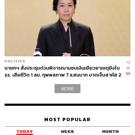
จึงตั้งใจจะปล่อยเช่าคอมพิวเตอร์ให้กับกรมตำรวจ แต่ลูกค้า
รายแรกๆ กลับเป็น การรถไฟแห่งประเทศไทย และ
จุฬาลงกรณ์มหาวิทยาลัย และเมื่อธุรกิจขยายใหญ่โตมากขึ้น
จึงได้ก่อตั้ง บริษัท ชินวัตร คอมพิวเตอร์ จำกัด ในปี 2526 ก่อน
จะเปลี่ยนชื่อเป็นบริษัท ชิน คอร์ปอเรชั่น
จากการอยู่กับธุรกิจคอมพิวเตอร์ที่เติบโตก้าวหน้าขึ้นเรื่อยๆ ก็
นำพามาสู่กิจการการสื่อสารแบบไร้สายคือ ‘เพจเจอร์’ หรือ
POLITICS
‘แพคลิงก์’ ที่ล้ำสมัยกว่าคอมพิวเตอร์ขึ้นมาอีกขั้น โดยในปี
นายกฯ สั่งประชุมด่วนพิจารณามอบเงินเยียวยาเหตุยิงใน
2529
96
รร. เสียชีวิต 1 ลบ. ทุพพลภาพ 7 แสนบาท บาดเจ็บสาหัส 2
แสนบาท บาดเจ็บเล็กน้อย 1 แสนบาท
ได้ร่วมลงทุนกับบริษัท แปซิฟิก เทเลซิส อินเตอร์เนชั่นแนล
MORE
ของสหรัฐอเมริกา และตั้งบริษัทใหม่ชื่อ แปซิฟิก เทเลซิส เอ็น
จิเนียริ่ง และชนะสัมปทานให้บริการเพจเจอร์ จากการสื่อสาร
แห่งประเทศไทย (กสท.) เป็นระยะเวลา 10 ปี โดยเริ่มบริหาร
จากที่กรุงเทพมหานคร และปริมณฑล
MOST POPULAR
แต่ก็เกิดปัญหาเกี่ยวกับการขยายกิจการ ทำให้ต้องขายหุ้นใน
TODAY
WEEK
MONTH