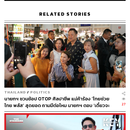
(กพ.) ให้ไปเรียนต่อระดับปริญญาโทที่สหรัฐอเมริกา ในสาขา
วิชา Criminal Justice ของ Eastern Kentucky University
RELATED STORIES
จากนั้นได้ศึกษาระดับปริญญาเอกในสาขาเดียวกันที่ Sam
Houston State University และจบการศึกษาในปี 2521
การศึกษาต่อในระดับปริญญาเอก ช่วยจุดประกายความคิด
ในเส้นทางการเมืองของเขา จากการเรียนวิชาเกี่ยวกับทฤษฎี
และปรัชญาการเมือง และวิชาเกี่ยวกับสังคมศาสตร์ที่
เกี่ยวข้องกับปัญหาสังคม เมื่อศึกษาและมองย้อนมาถึงตัวเขา
เองในวัยเด็กและการประกอบอาชีพตำรวจ ทำให้เขามองเห็น
ปัญหาความเหลื่อมล้ำในสังคมไทย ซึ่งนักการเมืองมักหาผล
ประโยชน์ของตนเองจากช่องว่างตรงนี้ ทำให้เขาคิดอยากจะ
เป็นนักการเมืองเพื่อช่วยเหลือประชาชน
THAILAND
/
POLITICS
นายกฯ ชวนช้อป OTOP ศิลปาชีพ แม่ค้าร้อง ‘ไทยช่วย
‘ทักษิณ’ มีความเจริญก้าวหน้าในอาชีพตำรวจมาก ทั้งเคย
27
ไทย พลัส’ สุดยอด ถามมีต่อไหม นายกฯ ตอบ ‘เดี๋ยวจะ
เป็นสารวัตรปราบปรามประจำ สน. พระราชวัง รองผู้กำกับ
พยายาม’
ศูนย์ประมวลข่าวสาร และอื่นๆ จนได้รับยศ ‘พ.ต.ท.’ ในปี
2527 โดยตำแหน่งสุดท้ายก่อนจะลาออกจากตำแหน่ง และ