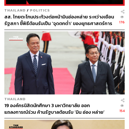
THAILAND
/
POLITICS
นักธุรกิจหัวการค้า กับกิจการระดับประเทศ
สส. ไทยตะโกนประท้วงต่อหน้ามินอ่องหล่าย ระหว่างเยือน
176
รัฐสภา ชี้พิธีต้อนรับเป็น ‘จุดตกต่ำ’ ของยุทธศาสตร์การ
ทูตไทย
การตัดสินใจลาออกจากราชการตำรวจของ ‘ทักษิณ’ นั้น เป็น
ผลมาจากการเติบโตของธุรกิจต่างๆ แต่บทบาทเส้นทางนัก
ธุรกิจของเขานั้น ก็ไม่ได้สำเร็จตั้งแต่กิจการแรกๆ
‘ทักษิณ’ เริ่มต้นเส้นทางด้วยการเปิดร้านขายผ้าไหม แต่ธุรกิจ
ก็เจ๊งจนต้องล้มเลิกไป ต่อมาในปี 2523 ก็หันมาลงทุนสร้าง
คอนโดมิเนียม ซึ่งคนไทยในขณะนั้นยังไม่คุ้นชินกับการอาศัย
อยู่ในห้องสี่เหลี่ยมเล็กๆ ทำให้กิจการล้มเหลวอีกครั้ง
ต่อมาได้ก่อตั้งบริษัท ไอซีเอสไอ (International
THAILAND
Communication Services – ICSI) เพื่อให้เช่าคอมพิวเตอร์
19 องค์กรนิสิตนักศึกษา 3 มหาวิทยาลัย ออก
ซึ่งต่อยอดมาจากการได้ศึกษาคอมพิวเตอร์ในระหว่างที่อยู่
154
แถลงการณ์ร่วม ค้านรัฐบาลต้อนรับ ‘มิน อ่อง หล่าย’
สหรัฐฯ และการทำงานราชการมาก่อนทำให้เข้าใจระบบการ
ทำงานเป็นอย่างดี