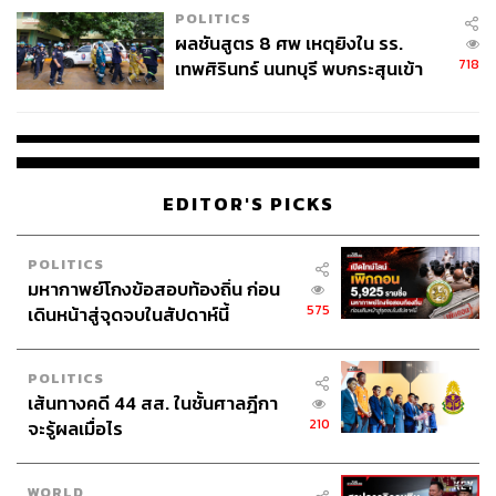
POLITICS
ผลชันสูตร 8 ศพ เหตุยิงใน รร.
เมื่อย้อนกลับไปในปี 2528 กระทรวงคมนาคมได้เปิดสัมปทาน
718
เทพศิรินทร์ นนทบุรี พบกระสุนเข้า
ดาวเทียมดวงแรกของประเทศไทย โดยกลุ่มบริษัทชินวัตรได้
จุดสำคัญ ‘ศีรษะ-หน้าอก’ ครูถูกยิง
เสนอผลประโยชน์ให้รัฐ 15.33% ตลอดอายุสัมปทาน และมี
4 นัด จากระยะไกล
ดาวเทียมไทยคมส่งขึ้นสู่อวกาศ 3 ดวง
ดาวเทียมไทยคม 2 ถูกส่งขึ้นน่านฟ้าในวันที่ 7 ตุลาคม 2537
EDITOR'S PICKS
และดวงที่ 3 วันที่ 16 เมษายน 2540 ซึ่งนำมาใช้เพื่อการศึกษา
โดยเฉพาะในโครงการ การศึกษาทางไกลผ่านดาวเทียม
(DLTV) สำหรับเด็กในพื้นที่ห่างไกลที่เข้าถึงการศึกษาได้
POLITICS
มหากาพย์โกงข้อสอบท้องถิ่น ก่อน
ลำบาก
575
เดินหน้าสู่จุดจบในสัปดาห์นี้
นอกจากนี้ ชินคอร์ป ยังได้สัมปทานจากองค์การโทรศัพท์แห่ง
ประเทศไทย (ทศท.) ดำเนินกิจการโทรศัพท์เคลื่อนที่ โดยจัด
POLITICS
ตั้งบริษัทลูกชื่อว่า บริษัท แอดวานซ์ อินโฟร์ เซอร์วิส หรือ
เส้นทางคดี 44 สส. ในชั้นศาลฎีกา
‘AIS’ ในปี 2533 ก่อนจะขายหุ้นบริษัทชินคอร์ปให้กับ เทมา
210
จะรู้ผลเมื่อไร
เส็ก โฮลดิงส์ (Temasek Holdings) ของรัฐบาลสิงคโปร์ ในปี
2549 ซึ่งนำไปสู่คดีทางการเมืองที่สำคัญ
WORLD