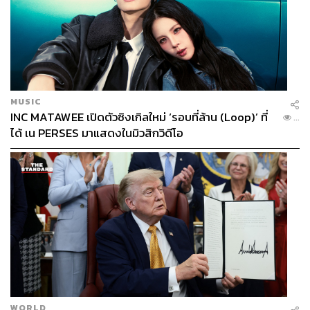
เสียงข้างมากในสภา โดยได้ 255 ที่นั่ง เป็นลำดับหนึ่ง แต่ก็มี
ข้อกล่าวหาเรื่องการทุจริตผลคะแนน ทำให้มีการจัดเลือกตั้ง
ซ่อมในบางเขต แต่พรรคไทยรักไทย ก็ยังได้รับคะแนนเสียง
มากที่สุดอยู่ดี โดยการเลือกตั้งซ่อม ก็ได้ 248 ที่นั่ง จาก 500 ที่
นั่ง
MUSIC
ส่งผลให้ ‘ทักษิณ ชินวัตร’ ในฐานะหัวหน้าพรรคไทยรักไทย
INC MATAWEE เปิดตัวซิงเกิลใหม่ ‘รอบที่ล้าน (Loop)’ ที่
...
และผู้สมัครบัญชีรายชื่อลำดับหนึ่ง ได้รับตำแหน่งนายก
ได้ เน PERSES มาแสดงในมิวสิกวิดีโอ
รัฐมนตรีคนที่ 23 ของประเทศไทย
WORLD