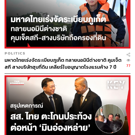
เข้าสู่วงการธุรกิจอย่างเต็มตัว คือ รองผู้กำกับการนโยบาย
และแผนงาน กองบังคับการอำนวยการ กองบัญชาการ
ตำรวจนครบาล
ก่อนที่ในเวลาต่อมาเขาจะถูกถอดยศ ‘พ.ต.ท.’ ทำให้ปัจจุบัน
ต้องใช้คำหน้านามว่า นาย
POLITICS
มหาดไทยเร่งจัดระเบียบภูเก็ต ทลายนอมินีต่างชาติ คุมเจ็ต
77
สกี สางบริษัทฮุบที่ดิน เคลียร์ใบอนุญาตโรงแรมค้าง 7 ปี
ทักษิณ ชินวัตร ในวัยหนุ่ม
ภาพ: thaksinofficial