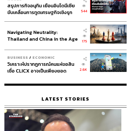
สรุปภารกิจอนุทิน เยือนอินโดนีเซีย
544
ขับเคลื่อนการทูตเศรษฐกิจเชิงรุก
ประกาศหุ้นส่วนยุทธศาสตร์ไทย –
อินโดนีเซีย
Navigating Neutrality:
Thailand and China in the Age
175
of a New Global Order
BUSINESS
/
ECONOMIC
วิเคราะห์ปรากฏการณ์คนแห่ขอสิน
2.6K
เชื่อ CLICX อาจเป็นเพียงยอด
ภูเขาน้ำแข็ง ของปัญหาหนี้ครัว
ภาพ: thaksinofficial
เรือนไทยที่ถูกซุกไว้
นายกฯ คนที่ 23 ของประเทศไทย
LATEST STORIES
เมื่อมองย้อนกลับไปสู่จุดเริ่มต้น คนที่ปูเส้นทางให้ ‘ทักษิณ’ ได้
ซึมซับกับเส้นทางธุรกิจและการเมือง ก็คือ ‘เลิศ ชินวัตร’ ผู้เป็น
บิดา ซึ่งเคยเป็น สส. จังหวัดเชียงใหม่ พรรคพลังใหม่ ระหว่าง