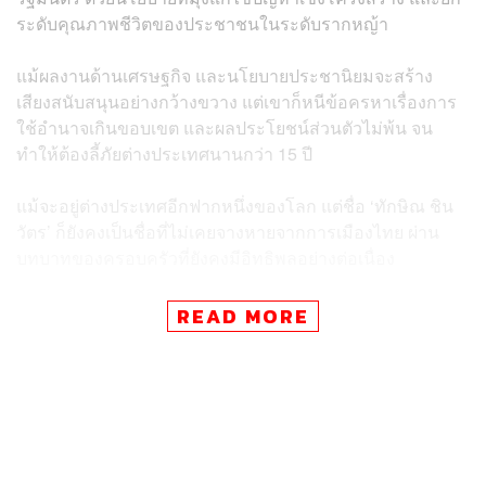
ระดับคุณภาพชีวิตของประชาชนในระดับรากหญ้า
แม้ผลงานด้านเศรษฐกิจ และนโยบายประชานิยมจะสร้าง
เสียงสนับสนุนอย่างกว้างขวาง แต่เขาก็หนีข้อครหาเรื่องการ
ใช้อำนาจเกินขอบเขต และผลประโยชน์ส่วนตัวไม่พ้น จน
ทำให้ต้องลี้ภัยต่างประเทศนานกว่า 15 ปี
แม้จะอยู่ต่างประเทศอีกฟากหนึ่งของโลก แต่ชื่อ ‘ทักษิณ ชิน
วัตร’ ก็ยังคงเป็นชื่อที่ไม่เคยจางหายจากการเมืองไทย ผ่าน
บทบาทของครอบครัวที่ยังคงมีอิทธิพลอย่างต่อเนื่อง
บทความดังต่อไปจะพาผู้อ่าน ผู้ติดตามไปรื้อฟื้นเส้นทางชีวิต
READ MORE
ของเขา ตั้งแต่การเริ่มต้นในโลกธุรกิจ สู่จุดสูงสุดของอำนาจ
ทางการเมือง สู่ช่วงพลิกผัน จากนายกรัฐมนตรี สู่ผู้ต้องหาคดี
คอร์รัปชัน
นักธุรกิจ – นักการเมือง ‘ทักษิณ ชินวัตร’