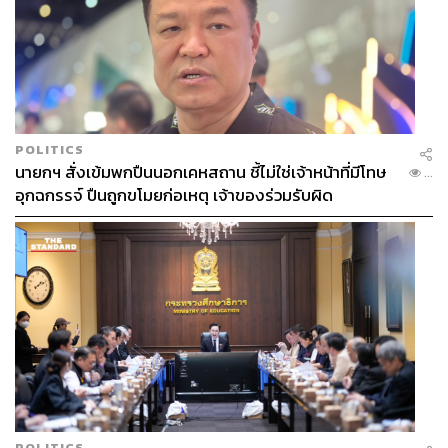
ปี 2512-2519 ในยุครัฐบาลจอมพลถนอม กิตติขจร
ระหว่างที่ ‘ทักษิณ’ ศึกษาอยู่ที่โรงเรียนเตรียมทหาร บิดาของ
เขามักจะพาไปให้เห็นบรรยากาศของการประชุมพรรคและ
การประชุมรัฐสภาเสมอ
POLITICS
‘ทักษิณ’ เข้าสู่เส้นทางการเมืองโดย พล.ต. จำลอง ศรีเมือง
นายกฯ สั่งเข้มพกปืนนอกเคหสถาน ชี้ไม่ใช่เจ้าหน้าที่มีโทษ
...
หัวหน้าพรรคพลังธรรม ได้เชิญเขามาเป็นรัฐมนตรีว่าการ
อุกฉกรรจ์ ปืนถูกขโมยก่อเหตุ เจ้าของร่วมรับผิด
กระทรวงการต่างประเทศ ในสมัยรัฐบาลของ ชวน หลีกภัย
ในปี 2537
แต่ดำรงตำแหน่งได้เพียง 101 วันก็ต้องลาออกเนื่องจาก
กฎหมายระบุว่า รัฐมนตรีจะต้องไม่มีกิจการสัมปทานกับรัฐ
ซึ่งเขามีธุรกิจที่เกี่ยวพันกับสัมปทานจากรัฐอยู่
ต่อมาในปี 2538 ‘ทักษิณ’ ได้ขึ้นเป็นหัวหน้าพรรคพลังธรรม
และลงสมัครรับเลือกตั้งเป็น สส. เขต 2 จังหวัด
กรุงเทพมหานคร และผ่านการเลือกตั้งในวันที่ 2 กรกฎาคม
POLITICS