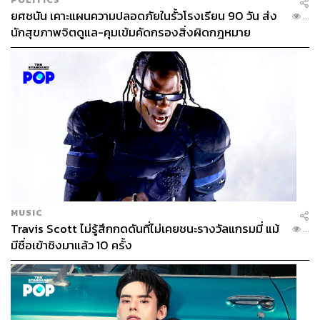
2538 โดยได้คะแนนเสียงเป็นลำดับที่ 1 ในเขตการเลือกตั้งดัง
ยศชนัน เคาะแผนความปลอดภัยในรั้วโรงเรียน 90 วัน ส่ง
...
กล่าว และได้เก้าอี้ สส. ในสภาจำนวน 23 ที่นั่ง
นักสุขภาพจิตดูแล-คุมเข้มคัดกรองสิ่งผิดกฎหมาย
ทำให้ ‘ทักษิณ’ ในฐานะหัวหน้าพรรคพลังธรรม ได้ตำแหน่ง
รองนายกรัฐมนตรี ในสมัยรัฐบาลบรรหาร ศิลปอาชา และใน
สมัยรัฐบาล พล.อ.ชวลิต ยงใจยุทธ ก็ได้ตำแหน่งนี้อีกครั้ง
ในปี 2541 ‘ทักษิณ’ ได้ก่อตั้ง ‘พรรคไทยรักไทย’ โดยมี
สโลแกนว่า
“คิดใหม่ ทำใหม่ เพื่อไทยทุกคน”
และสามารถดึง
อดีต สส.จากพรรคอื่นๆ กว่า 100 คนมาเข้าร่วมในพรรคได้
ทำให้พรรคไทยรักไทยเป็นที่นิยมขึ้นมาอย่างรวดเร็ว
ต่อมามีการจัดการเลือกตั้งในวันที่ 6 มกราคม ปี 2544 แต่
MUSIC
กลับมีข่าวเหตุรุนแรงก่อนการเลือกตั้ง ทั้งเหตุการณ์กราดยิง
Travis Scott ไม่รู้สึกกดดันที่ไม่เคยชนะรางวัลแกรมมี่ แม้
...
จนมีผู้เสียชีวิตอย่างน้อย 18 ราย ซึ่งส่วนใหญ่เป็นผู้สมัครลง
มีชื่อเข้าชิงมาแล้ว 10 ครั้ง
เลือกตั้งหรือเป็นทีมงานของพรรคการเมืองต่างๆ และยังมี
รายงานว่าเข้ายึดหน่วยเลือกตั้งในหลายๆ พื้นที่
ผลการเลือกตั้งปรากฏออกมาว่า ‘พรรคไทยรักไทย’ ได้รับ