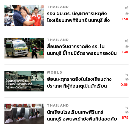
บริษัทแพคลิงก์ภายในปีเดียวกัน และกลับมาพัฒนา สร้าง
THAILAND
ธุรกิจใหม่ของตัวเอง โดยก่อตั้งบริษัท ดิจิทัล เพจจิ้ง เซอร์วิส
รอง ผบ.ตร. บัญชาการเหตุยิง
ในปี 2533 และชนะสัมปทาน Cellular 900 MHz จากองค์การ
1.5K
โรงเรียนเทพศิรินทร์ นนทบุรี สั่ง
โทรศัพท์แห่งประเทศไทย ก่อนจะเปลี่ยนชื่อเป็น ‘ชินวัตร เพจ
ค้นหา 2 รอบยืนยันไร้คนติดค้าง พบ
จิ้ง’ ซึ่งมีบริษัท สิงคโปร์ เทเลคอม ร่วมถือหุ้นด้วย
ศพปู่-ย่าที่บ้านพักผู้ก่อเหตุ
THAILAND
สื่อนอกจับตากราดยิง รร. ใน
ชินวัตร เพจจิ้ง ได้เปิดตัวเพจเจอร์แบรนด์ใหม่ชื่อ ‘โฟนลิงก์’
1.4K
นนทบุรี ชี้ไทยมีอัตราครอบครองปืน
และกลายเป็นคู่แข่งทางการค้าของแพคลิงก์ไปโดยปริยาย
สูงในระดับต้นของภูมิภาค
แต่โฟนลิงก์กลับมีข้อได้เปรียบ คือครอบคลุมการใช้งานถึง
พื้นที่ต่างจังหวัด และมีเพจเจอร์ที่หลากหลายรุ่น หลายราคา
WORLD
ทำให้ใน 1 ปี ก็มียอดผู้ใช้งานเทียบเท่ากับแพคลิงก์ที่ใช้เวลา 3
ย้อนเหตุกราดยิงในโรงเรียนต่าง
ปี
0.9K
ประเทศ ที่ผู้ก่อเหตุเป็นนักเรียน
ไม่เพียงแค่ประสบความสำเร็จจากธุรกิจบนภาคพื้นดิน แต่
‘ทักษิณ’ ก็ประสบความสำเร็จจากการส่ง ‘ไทยคม’ ดาวเทียม
THAILAND
เพื่อการสื่อสารดวงแรกของประเทศไทย ทะลุน่านฟ้าสู่อวกาศ
นักเรียนโรงเรียนเทพศิรินทร์
ในวันที่ 17 ธันวาคม 2536 จากบริษัท ไทยคม จำกัด (มหาชน)
878
นนทบุรี อพยพเข้ายังพื้นที่ปลอดภัย
ในเครือบริษัท ชิน คอร์ปอเรชั่น ได้รับสัมปทานจากกระทรวง
ชั่วคราว หลังเหตุใช้อาวุธปืนภายใน
โรงเรียนคลี่คลาย
คมนาคมในปี 2534