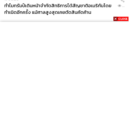
ทำไมทรัมป์เดินหน้าจำกัดสิทธิการได้สัญชาติอเมริกันโดย
...
กำเนิดอีกครั้ง แม้ศาลสูงสุดเคยตัดสินคัดค้าน
News
Wealth
Pop
Podcast
Video
Now
Opinion
Careers
Events
Privacy
About
Contact
Policy
FOR
ADVERTISING
ภาพ: CHAIWAT SUBPRASOM
MEMBERSHIP