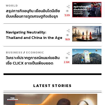
WORLD
สรุปภารกิจอนุทิน เยือนอินโดนีเซีย
539
ขับเคลื่อนการทูตเศรษฐกิจเชิงรุก
ประกาศหุ้นส่วนยุทธศาสตร์ไทย –
อินโดนีเซีย
Navigating Neutrality:
Thailand and China in the Age
169
of a New Global Order
BUSINESS
/
ECONOMIC
วิเคราะห์ปรากฏการณ์คนแห่ขอสิน
2.6K
เชื่อ CLICX อาจเป็นเพียงยอด
ภูเขาน้ำแข็ง ของปัญหาหนี้ครัว
เรือนไทยที่ถูกซุกไว้
LATEST STORIES