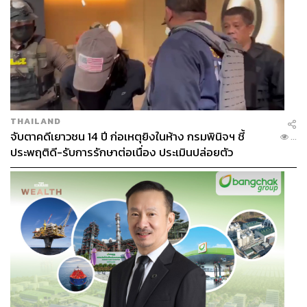
THAILAND
จับตาคดีเยาวชน 14 ปี ก่อเหตุยิงในห้าง กรมพินิจฯ ชี้
...
ประพฤติดี-รับการรักษาต่อเนื่อง ประเมินปล่อยตัว