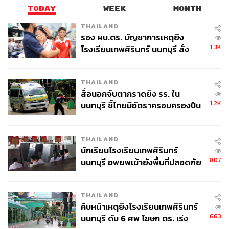
TODAY
WEEK
MONTH
THAILAND
รอง ผบ.ตร. บัญชาการเหตุยิง
1.3K
โรงเรียนเทพศิรินทร์ นนทบุรี สั่ง
ค้นหา 2 รอบยืนยันไร้คนติดค้าง พบ
ศพปู่-ย่าที่บ้านพักผู้ก่อเหตุ
THAILAND
สื่อนอกจับตากราดยิง รร. ใน
1.2K
นนทบุรี ชี้ไทยมีอัตราครอบครองปืน
สูงในระดับต้นของภูมิภาค
THAILAND
นักเรียนโรงเรียนเทพศิรินทร์
807
นนทบุรี อพยพเข้ายังพื้นที่ปลอดภัย
ชั่วคราว หลังเหตุใช้อาวุธปืนภายใน
โรงเรียนคลี่คลาย
THAILAND
คืบหน้าเหตุยิงโรงเรียนเทพศิรินทร์
663
นนทบุรี ดับ 6 ศพ โฆษก ตร. เร่ง