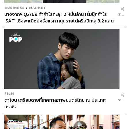
BUSINESS
/
MARKET
บางจากฯ Q2/69 ทำกำไรทะลุ 1.2 หมื่นล้าน เริ่มบุ๊กกำไร
...
‘SAF’ เชิงพาณิชย์ครั้งแรก หนุนรายได้ครึ่งปีทะลุ 3.2 แสน
ล้าน
FILM
ตาโขน เตรียมฉายที่เทศกาลภาพยนตร์ไทย ณ ประเทศ
...
บราซิล