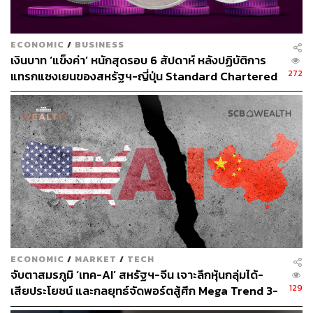
ECONOMIC
/
BUSINESS
เงินบาท ‘แข็งค่า’ หนักสุดรอบ 6 สัปดาห์ หลังปฏิบัติการ
272
แทรกแซงเยนของสหรัฐฯ-ญี่ปุ่น Standard Chartered
เปิดเป้าสิ้นปีนี้จ่อแข็งต่อแตะ 32.50 บาทต่อดอลลาร์
ECONOMIC
/
MARKET
/
TECH
จับตาสมรภูมิ ‘เทค-AI’ สหรัฐฯ-จีน เจาะลึกหุ้นกลุ่มได้-
129
เสียประโยชน์ และกลยุทธ์จัดพอร์ตสู้ศึก Mega Trend 3-
5 ปีข้างหน้า