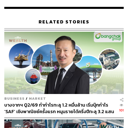
RELATED STORIES
เผยแพร่:
14 ธันวาคม 2022
ภาพประกอบ:
ธิดามาศ เขียวเหลือ
อ้างอิง:
https://hongkong.thaiembassy.org/th/
https://www.scmp.com/news/hong-kong/health-envir
onment/article/3203077/coronavirus-hong-kong-lifts-
all-restrictions-arrivals-city-ends-03-regime
BUSINESS
/
MARKET
TAGS:
China
Hong Kong
บางจากฯ Q2/69 ทำกำไรทะลุ 1.2 หมื่นล้าน เริ่มบุ๊กกำไร
การเดินทางเข้าประเทศของคนไทย
101
‘SAF’ เชิงพาณิชย์ครั้งแรก หนุนรายได้ครึ่งปีทะลุ 3.2 แสน
เดินทางเข้าประเทศ
ล้าน