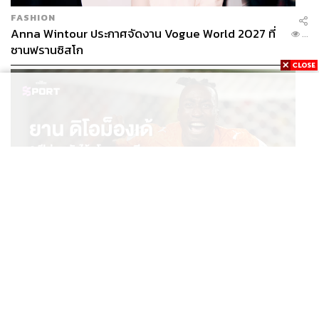
FASHION
Anna Wintour ประกาศจัดงาน Vogue World 2027 ที่
...
ซานฟรานซิสโก
SPORT
ยาน ดิโอม็องเด้ 2 ปีก่อนยังไร้สโมสรอาชีพ สู่นักเตะค่าตัว
...
125 ล้านยูโร กับคำสัญญาถึงน้องสาวผู้ล่วงลับ