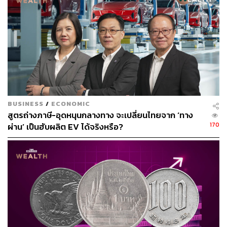
155
ABOUT THE AUTHOR
BUSINESS
/
ECONOMIC
สูตรถ่างภาษี-อุดหนุนกลางทาง จะเปลี่ยนไทยจาก ‘ทาง
ณรงค์กร มโนจันทร์เพ็ญ
170
ผ่าน’ เป็นฮับผลิต EV ได้จริงหรือ?
Content Creator กองบรรณาธิการข่าว THE
STANDARD