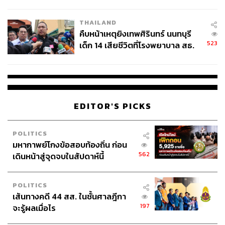
สอบปมขโมยปืนปู่ก่อเหตุ
THAILAND
คืบหน้าเหตุยิงเทพศิรินทร์ นนทบุรี
523
เด็ก 14 เสียชีวิตที่โรงพยาบาล สธ.
ยืนยันครูเสียชีวิต 5 ราย เจ็บ 22
ราย
EDITOR'S PICKS
POLITICS
มหากาพย์โกงข้อสอบท้องถิ่น ก่อน
562
เดินหน้าสู่จุดจบในสัปดาห์นี้
POLITICS
เส้นทางคดี 44 สส. ในชั้นศาลฎีกา
197
จะรู้ผลเมื่อไร