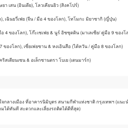
ยา เสน (อินเดีย), โลวเคียนยิว (สิงคโปร์)
), เฉินยวี่เฟย (จีน / มือ 4 ของโลก), โทโมกะ มิยาซากิ (ญี่ปุ่น)
คู่มือ 4 ของโลก), โก๊ะเซเฟย & นูร์ อิซซุดดิน (มาเลเซีย/ คู่มือ 9 ของโ
ือ 7 ของโลก), เซี่ยเพ่ยซาน & หงเอินสือ (ไต้หวัน / คู่มือ 8 ของโลก)
ียส คริสเตียนเซน & อเล็กซานดรา โบเย (เดนมาร์ก)
จกลางเมือง ที่อาคารนิมิบุตร สนามกีฬาแห่งชาติ กรุงเทพฯ (แนะน
ได้ทันที สะดวกและเลี่ยงรถติดได้ดีที่สุด)