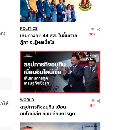
POLITICS
ลก)
202
เส้นทางคดี 44 สส. ในชั้นศาล
ฎีกา จะรู้ผลเมื่อไร
WORLD
ำให้
541
สรุปภารกิจอนุทิน เยือน
อินโดนีเซีย ขับเคลื่อนการทูต
เศรษฐกิจเชิงรุก ประกาศหุ้น
ส่วนยุทธศาสตร์ไทย –