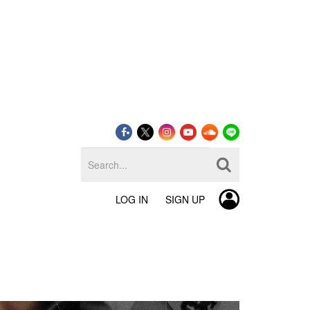
LOG IN
SIGN UP