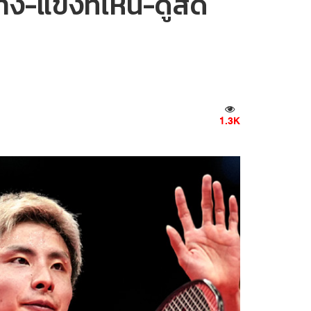
ง-แข่งที่ไหน-ดูสด
1.3K