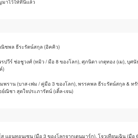
ว้ให้ที่นี่แล้ว
 พณิชพล ธีระรัตน์สกุล (อิคคิว)
รปวีร์ ช่อชูวงศ์ (หมิว / มือ 8 ของโลก), ศุภนิดา เกตุทอง (เม), บุศน
ค์)
มพราน (บาส-เฟม / คู่มือ 3 ของโลก), พรรคพล ธีระรัตน์สกุล & ทรัพ
อย์ณิชา สุดใจประภารัตน์ (เติ้ล-เจน)
ดอร์ส แอนทอนเซน (มือ 3 ของโลกจากเดนมาร์ก), โจวเทียนเฉิน (มือ 