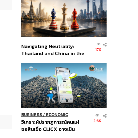
อินโดนีเซีย
Navigating Neutrality:
170
Thailand and China in the
Age of a New Global
Order
BUSINESS
/
ECONOMIC
2.6K
วิเคราะห์ปรากฏการณ์คนแห่
ขอสินเชื่อ CLICX อาจเป็น
เพียงยอดภูเขาน้ำแข็ง ของ