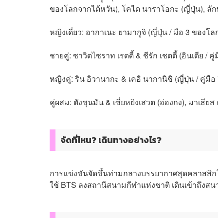
ของโลกจากไต้หวัน), โคได นาราโอกะ (ญี่ปุ่น), ลักษ
หญิงเดี่ยว: อากาเนะ ยามากูจิ (ญี่ปุ่น / มือ 3 ของโลก
ชายคู่: ซาวิตไซราท เรดดี้ & ชีรัก เชตตี้ (อินเดีย / 
หญิงคู่: ริน อิวานากะ & เคอิ นากานิชิ (ญี่ปุ่น / คู่ม
คู่ผสม: ตังชุนมัน & เซี่ยหยิงเสวต (ฮ่องกง), มาเธ
จัดที่ไหน? เดินทางอย่างไร?
การแข่งขันจัดขึ้นท่ามกลางบรรยากาศสุดคลาสสิกใ
ใช้ BTS ลงสถานีสนามกีฬาแห่งชาติ เดินเข้าถึงสนาม