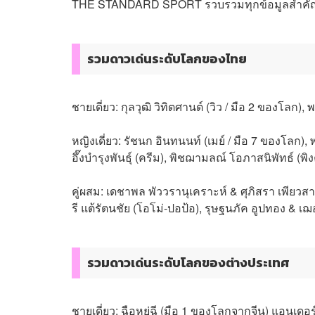
THE STANDARD SPORT รวบรวมทุกข้อมูลสำคัญมาไ
รวมดาวเด่นระดับโลกของไทย
ชายเดี่ยว: กุลวุฒิ วิทิตศานต์ (วิว / มือ 2 ของโลก),
หญิงเดี่ยว: รัชนก อินทนนท์ (เมย์ / มือ 7 ของโลก), พ
อึ๊งบำรุงพันธุ์ (ครีม), พิชฌามลณ์ โอภาสนิพัทธ์ (พิง
คู่ผสม: เดชาพล พัววรานุเคราะห์ & ศุภิสรา เพียวสา
รี แต้รัตนชัย (โอโม่-ปอป้อ), รุษฐนภัค อูปทอง & เฌ
รวมดาวเด่นระดับโลกของต่างประเทศ
ชายเดี่ยว: ฉือหยู่ฉี (มือ 1 ของโลกจากจีน) แอนเ