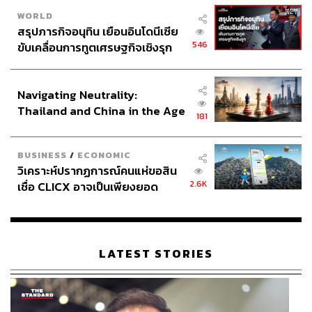
WORLD
สรุปภารกิจอนุทิน เยือนอินโดนีเซีย
546
ขับเคลื่อนการทูตเศรษฐกิจเชิงรุก
ประกาศหุ้นส่วนยุทธศาสตร์ไทย –
อินโดนีเซีย
Navigating Neutrality:
Thailand and China in the Age
181
of a New Global Order
BUSINESS
/
ECONOMIC
วิเคราะห์ปรากฏการณ์คนแห่ขอสิน
2.6K
เชื่อ CLICX อาจเป็นเพียงยอด
ภูเขาน้ำแข็ง ของปัญหาหนี้ครัว
เรือนไทยที่ถูกซุกไว้
LATEST STORIES