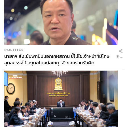
POLITICS
นายกฯ สั่งเข้มพกปืนนอกเคหสถาน ชี้ไม่ใช่เจ้าหน้าที่มีโทษ
...
อุกฉกรรจ์ ปืนถูกขโมยก่อเหตุ เจ้าของร่วมรับผิด