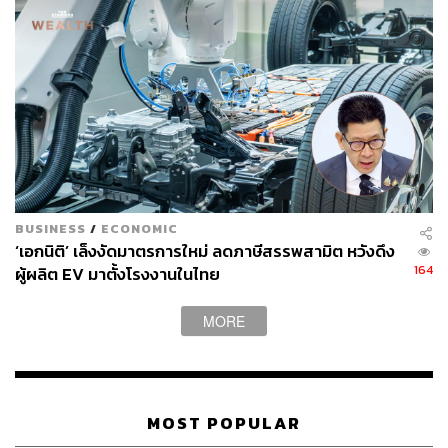
TAGS:
คนละครึ่ง พลัส
เศรษฐกิจไทย
กระทรวงการคลัง
การลงทุน
หนี้ครัวเรือน
การบริโภค
สำนักงานเศรษฐกิจการคลัง
Thailand
GDP ไทย
วินิจ วิเศษสุวรรณภูมิ
BUSINESS
/
ECONOMIC
‘เอกนิติ’ เล็งงัดมาตรการใหม่ ลดภาษีสรรพสามิต หวังดึง
164
ผู้ผลิต EV มาตั้งโรงงานในไทย
217
MORE
ABOUT THE AUTHOR
ปวริศ อำนวยพรไพศาล
MOST POPULAR
Content Creator สำนักข่าว THE
STANDARD WEALTH