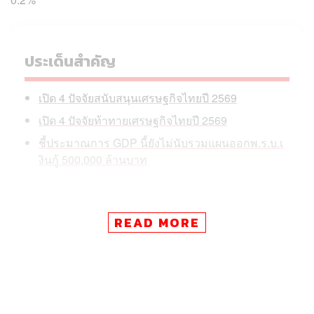
ประเด็นสำคัญ
เปิด 4 ปัจจัยสนับสนุนเศรษฐกิจไทยปี 2569
เปิด 4 ปัจจัยท้าทายเศรษฐกิจไทยปี 2569
ชี้ประมาณการ GDP นี้ยังไม่นับรวมแผนออกพ.ร.บ.เ
งินกู้ 500,000 ล้านบาท
READ MORE
วันนี้ (27 เมษายน)
วินิจ วิเศษสุวรรณภูมิ
ผู้อำนวยการ
สำนักงานเศรษฐกิจการคลัง (สศค.) ซึ่งถือเป็นหน่วยงานคลัง
สมองของกระทรวงการคลัง เปิดเผยว่า สศค.หั่นประมาณการ
เศรษฐกิจไทยปี 2569 ลงเหลือ 1.6% จากประมาณการครั้ง
ก่อนที่ 2.0% เนื่องมาจากสถานการณ์ความขัดแย้งในภูมิภาค
ตะวันออกกลาง ซึ่งส่งผลกระทบต่อต้นทุนพลังงาน