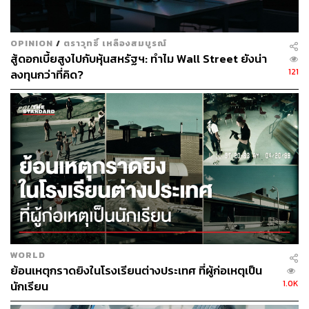
สนับสนุนการเติบโตทางเศรษฐกิจ (GDP) โดยเฉลี่ยอยู่ที่ 0.2%
ดังนั้น ตามการประเมินนี้สะท้อนว่า หากรัฐบาลกู้เงินไม่เกิน
OPINION
/
ตราวุทธิ์ เหลืองสมบูรณ์
500,000 ล้านบาท (ซึ่งคิดเป็น 2.62% ของ GDP ไทยขนาด 19
สู้ดอกเบี้ยสูงไปกับหุ้นสหรัฐฯ: ทำไม Wall Street ยังน่า
ล้านล้านบาท) อาจหนุนการเติบโตทางเศรษฐกิจ (GDP) ได้
121
ลงทุนกว่าที่คิด?
ราว 1.0%
สำหรับการประเมินประสิทธิผลของโครงการ ‘ไทยช่วยไทย
พลัส’ รอบต่อไปที่จะเกิด วินิจกล่าวว่า จำเป็นต้องรอดูราย
ละเอียดเพิ่มเติมอีกที ส่วนประสิทธิผลทางเศรษฐกิจของ
มาตรการ ‘คนละครึ่ง พลัส’ รอบที่ผ่านมา (ที่ดำเนินการใน
ช่วงเดือนตุลาคม-พฤศจิกายน 2568) ตามการศึกษาของ
สศค.พบว่า มีตัวคูณทางเศรษฐกิจอยู่ที่ 0.7 ขึ้นไป
สามารถติดตาม THE STANDARD WEALTH
WORLD
ผ่านแอปพลิเคชันต่างๆ ที่คุณสะดวกหรือใช้งานอยู่แล้วได้เลย
ย้อนเหตุกราดยิงในโรงเรียนต่างประเทศ ที่ผู้ก่อเหตุเป็น
1.0K
นักเรียน