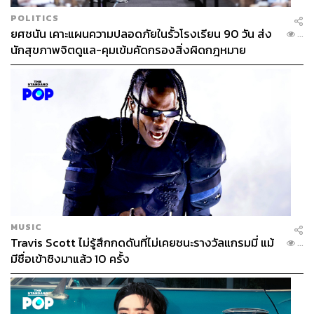
POLITICS
ยศชนัน เคาะแผนความปลอดภัยในรั้วโรงเรียน 90 วัน ส่ง
...
นักสุขภาพจิตดูแล-คุมเข้มคัดกรองสิ่งผิดกฎหมาย
MUSIC
Travis Scott ไม่รู้สึกกดดันที่ไม่เคยชนะรางวัลแกรมมี่ แม้
...
มีชื่อเข้าชิงมาแล้ว 10 ครั้ง