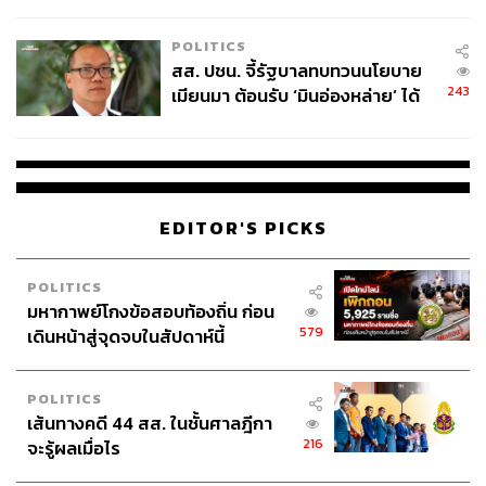
ไทยพลัส’ เฟส 2 รอประเมินความ
เหมาะสม
POLITICS
สส. ปชน. จี้รัฐบาลทบทวนนโยบาย
243
เมียนมา ต้อนรับ ‘มินอ่องหล่าย’ ได้
แค่สัญญาว่างเปล่า
EDITOR'S PICKS
POLITICS
มหากาพย์โกงข้อสอบท้องถิ่น ก่อน
579
เดินหน้าสู่จุดจบในสัปดาห์นี้
POLITICS
เส้นทางคดี 44 สส. ในชั้นศาลฎีกา
216
จะรู้ผลเมื่อไร