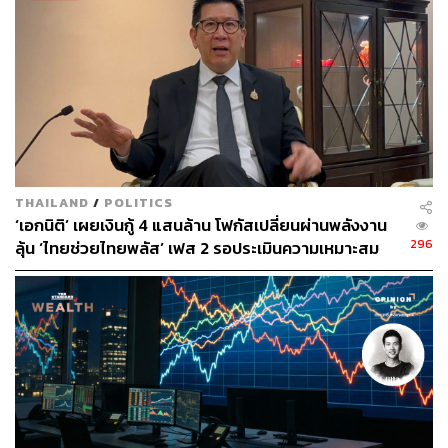
ชี้ประมาณการ GDP นี้ยังไม่นับรวมแผนออก
พ.ร.บ.เงินกู้ 500,000 ล้านบาท
อย่างไรก็ตาม วินิจกล่าวต่อว่า ประมาณการการเติบโตทาง
เศรษฐกิจของ สศค. ตั้งบนสมมติฐานว่า สถานการณ์สู้รบใน
ภูมิภาคตะวันออกกลางจะสิ้นสุดลงภายในกลางปี 2569 และ
THAILAND
/
POLITICS
ยังไม่นับรวมการออก พ.ร.ก. กู้เงิน 500,000 ล้านบาทของ
‘เอกนิติ’ เผยเงินกู้ 4 แสนล้าน โฟกัสเปลี่ยนผ่านพลังงาน
รัฐบาล
296
ลุ้น ‘ไทยช่วยไทยพลัส’ เฟส 2 รอประเมินความเหมาะสม
ขณะที่ สมมติฐานการใช้จ่ายภาครัฐเป็นการ อิงตามข้อมูลใน
การใช้จ่ายของงบประมาณประจำปี 2569 และไตรมาสแรก
ของกรอบการใช้จ่ายงบประมาณประจำปี 2570
แม้ยังไม่ได้รวมพ.ร.ก.เงินกู้เข้าไป แต่ทางสศค. เปิดเผยว่า จาก
การประเมินของสศค.พบว่า งบประมาณทุกๆ 1 แสนล้านบาท
ที่ไหลไปยังภาคการลงทุนและภาคการบริโภค จะมีส่วน