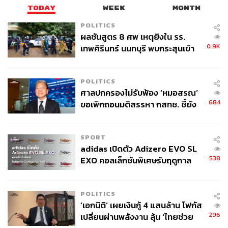
TODAY
WEEK
MONTH
POLITICS
ผลชันสูตร 8 ศพ เหตุยิงใน รร.
0.9K
เทพศิรินทร์ นนทบุรี พบกระสุนเข้า
จุดสำคัญ ‘ศีรษะ-หน้าอก’ ครูถูกยิง
4 นัด จากระยะไกล
POLITICS
ศาลปกครองไม่รับฟ้อง ‘หมอสรณ’
684
ขอเพิกถอนมติสรรหา กสทช. ชี้ยัง
ไม่ใช่ผู้เดือดร้อนเสียหาย
SPORT
adidas เปิดตัว Adizero EVO SL
538
EXO คอลเล็กชันพิเศษรับฤดูกาล
College Football
POLITICS
‘เอกนิติ’ เผยเงินกู้ 4 แสนล้าน โฟกัส
296
เปลี่ยนผ่านพลังงาน ลุ้น ‘ไทยช่วย