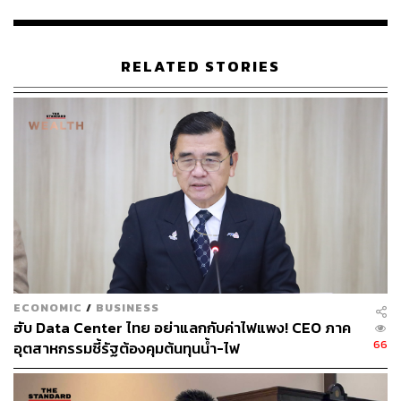
อบเวลา แบ่งเป็นการบริโภคภาครัฐที่ขยายตัว 1.3%
และการลงทุนภาครัฐที่ขยายตัว 1.7%
RELATED STORIES
เปิด 4 ปัจจัยท้าทายเศรษฐกิจไทยปี 2569
วินิจกล่าวอีกว่า สำหรับปัจจัยเสี่ยงที่อาจฉุดให้เศรษฐกิจไทย
ต้องชะลอลงในปี 2569 ประกอบด้วย
ความขัดแย้งในภูมิภาคตะวันออกกลางที่จะยืดเยื้อ
ยาวนานจนกระทบราคาพลังงานและต้นทุนการส่งออก
ความผันผวนของการค้าโลก โดยเฉพาะความไม่
แน่นอนจากนโยบายการกีดกันทางการค้า สถานการณ์
ECONOMIC
/
BUSINESS
เอลนีโญที่อาจทำให้เกิดภัยแล้ง
ฮับ Data Center ไทย อย่าแลกกับค่าไฟแพง! CEO ภาค
ความเปราะบางทางการเงิน โดยเฉพาะหนี้ครัวเรือนที่
66
อุตสาหกรรมชี้รัฐต้องคุมต้นทุนน้ำ-ไฟ
ยังคงอยู่ในระดับสูง