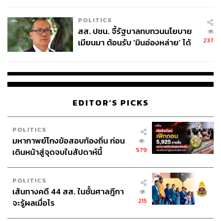
และระบุว่า “การเมืองจะเป็นประชาธิปไตยต้องดูที่การบริหาร
เหมาะสม
ของพรรคการเมืองด้วยว่าพรรคการเมืองบริหารอย่างเป็น
POLITICS
ประชาธิปไตยหรือเปล่า พรรคการเมืองต้องไม่มีเจ้าของ ทุก
สส. ปชน. จี้รัฐบาลทบทวนนโยบาย
คนในพรรคมีสิทธิเท่าเทียมกันที่จะเลือกตั้งหัวหน้าพรรค”
237
เมียนมา ต้อนรับ ‘มินอ่องหล่าย’ ได้
แค่สัญญาว่างเปล่า
ธนาธร:
“ผมคิดว่าพรรคการเมืองที่มีอยู่ทั้งหมด ไม่มี
พรรคการเมืองไหนเป็นตัวแทนในความคิดผมได้ ผมต้องบอก
ว่าเวลาพูดเรื่องประชาธิปไตย มีคนตายจริงๆ ในประเทศไทย
มีคนเข้าคุกจริงๆ ในประเทศไทย เพราะต่อสู้เรื่อง
EDITOR'S PICKS
ประชาธิปไตยมาตั้งแต่ปี 2475 สิ่งที่ผมรู้สึกว่าเป็นภารกิจของ
ผมที่ต้องทำให้ได้ก่อนตายคือการทำให้รัฐประหารที่ไม่เป็น
POLITICS
ประชาธิปไตยครั้งนี้เป็นครั้งสุดท้ายและไม่มีอีก เป็นภารกิจ
มหากาพย์โกงข้อสอบท้องถิ่น ก่อน
ส่วนตัวของผมที่อยากจะทำให้ได้ เวลาเราบอกเรื่องพวกนี้มัน
579
เดินหน้าสู่จุดจบในสัปดาห์นี้
พูดง่าย แต่ถามว่าใครจะกล้าเข้ามาทำ ผมต้องเรียนว่าผมเข้า
มาตรงนี้ ในแง่หนึ่งผมพร้อมที่จะติดคุกแล้ว ผมคุยกับ
POLITICS
ครอบครัวผม อาจจะถึงชีวิต อาจจะเข้าคุก ผมพร้อม”
เส้นทางคดี 44 สส. ในชั้นศาลฎีกา
215
จะรู้ผลเมื่อไร
ธนาธรได้นำเสนอแนวทางการลดอิทธิพลของตนเองในพรรค
ว่าจะใช้ระบบ Crowdfunding (ระดมทุนสนับสนุนพรรค) โดย