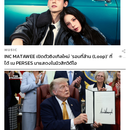
พริษฐ์:
ได้ขยายความความหมายของคนรุ่นใหม่ว่า “หนึ่ง
เรื่องอายุ สอง เป็นคนหน้าใหม่ในวงการนั้น สาม คนที่มีความ
MUSIC
คิดใหม่” และสำหรับความคาดหวังของคนที่เป็นคนรุ่นใหม่
INC MATAWEE เปิดตัวซิงเกิลใหม่ ‘รอบที่ล้าน (Loop)’ ที่
...
คนหนึ่งก็ต้องการสร้างประชาธิปไตยให้ยั่งยืนโดยไม่ต้องมีคน
ได้ เน PERSES มาแสดงในมิวสิกวิดีโอ
ติดคุกหรือเสียชีวิต”
ขณะเดียวกัน พริษฐ์ยังเปิดเผยว่าในอนาคตจะร่วมทำงานกับ
พรรคประชาธิปัตย์ ซึ่งการทำงานกับพรรคเก่ามีข้อดีสองด้าน
เพราะจะได้ความคิดเห็นทั้งจากคนที่มีประสบการณ์และคน
รุ่นใหม่ ซึ่งอนาคตไทยกำลังจะเข้าสู่สังคมผู้สูงอายุ จึงเป็นไป
ได้ยากที่จะไม่ฟังเสียงแนวทางผู้ใหญ่เลย ซึ่งตนเองมีความเชื่อ
มั่นในอุดมการณ์ของพรรคประชาธิปัตย์ที่หนักแน่นใน
เสรีนิยมประชาธิปไตย หลายๆ คนอาจจะมองว่าพรรคนี้เป็น