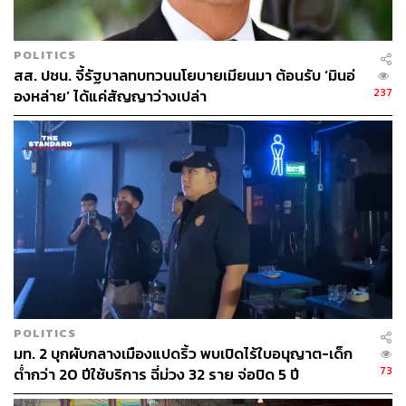
นอกจากภัยคุกคามของเผด็จการรัฐประหารก็ยังมีภัยจาก
เผด็จการเสียงข้างมากที่ใช้เสียงข้างมากออกกฎหมายทำลาย
ระบบถ่วงดุลตรวจสอบ ซึ่งก็ต้องก้าวข้ามไปให้ได้
POLITICS
สส. ปชน. จี้รัฐบาลทบทวนนโยบายเมียนมา ต้อนรับ ‘มินอ่
237
องหล่าย’ ได้แค่สัญญาว่างเปล่า
POLITICS
มท. 2 บุกผับกลางเมืองแปดริ้ว พบเปิดไร้ใบอนุญาต-เด็ก
ขณะที่ในคำถามถัดมากลายเป็นเผือกร้อนถูกโยนไปที่นักการ
73
ต่ำกว่า 20 ปีใช้บริการ ฉี่ม่วง 32 ราย จ่อปิด 5 ปี
เมืองรุ่นเก่า เมื่อเป็นส่วนหนึ่งของผู้สร้างปัญหาให้ทหารต้อง