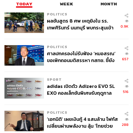
อย่าไปกลัวว่าต้องขอ ส.ว. 250 คนเห็นชอบ ถ้า 500 คนนี้คือผู้
TODAY
WEEK
MONTH
แทนของราษฎรทั้ง 70 ล้านคนของประเทศไทย มาบอกว่าแก้
POLITICS
รัฐธรรมนูญเพื่อให้ประเทศเดินหน้าได้ ให้มันรู้ไปว่าใครจะ
ผลชันสูตร 8 ศพ เหตุยิงใน รร.
ขวาง ทหารปฏิวัติไม่น่ากลัวเท่าประชาชนไม่ยอม”
0.9K
เทพศิรินทร์ นนทบุรี พบกระสุนเข้า
จุดสำคัญ ‘ศีรษะ-หน้าอก’ ครูถูกยิง
4 นัด จากระยะไกล
POLITICS
ศาลปกครองไม่รับฟ้อง ‘หมอสรณ’
657
ขอเพิกถอนมติสรรหา กสทช. ชี้ยัง
ไม่ใช่ผู้เดือดร้อนเสียหาย
SPORT
adidas เปิดตัว Adizero EVO SL
516
EXO คอลเล็กชันพิเศษรับฤดูกาล
College Football
POLITICS
‘เอกนิติ’ เผยเงินกู้ 4 แสนล้าน โฟกัส
288
เปลี่ยนผ่านพลังงาน ลุ้น ‘ไทยช่วย
พริษฐ์:
อธิบายถึงประชาธิปไตยที่ไม่เป็นเสรีประชาธิปไตย
ไทยพลัส’ เฟส 2 รอประเมินความ