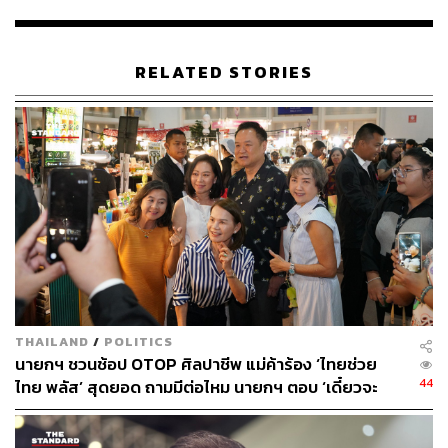
RELATED STORIES
เราควรจะรื้ออะไร ควรจะไม่ทำอะไร เพื่อให้บ้านเมืองดีขึ้น
คือคำถามแรกที่สุทธิชัยโยนขึ้นในวงสนทนาเพื่อให้ผู้เข้าร่วม
แต่ละคนได้แสดงความคิดเห็น
THAILAND
/
POLITICS
คุณหญิงสุดารัตน์:
ชี้ว่ายังคงต้องมองเป็นสองเรื่องคือด้าน
นายกฯ ชวนช้อป OTOP ศิลปาชีพ แม่ค้าร้อง ‘ไทยช่วย
ปัญหากับด้านอนาคต การออกจากหล่มต้องขึ้นอยู่กับทุกฝ่าย
44
ไทย พลัส’ สุดยอด ถามมีต่อไหม นายกฯ ตอบ ‘เดี๋ยวจะ
เรายังต้องวิ่งให้ทันกระแสเทคโนโลยีที่เป็นโอกาสในการแก้
พยายาม’
ปัญหา เช่น หล่มของปัญหาทุจริต การโกงเงินคนจน บล็อก
เชนก็อาจนำมาแก้ปัญหานี้ได้