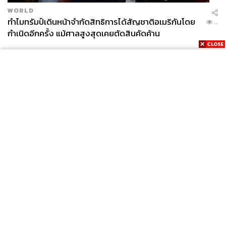
อนุรักษนิยมหรือไม่ แต่พริษฐ์บอกว่าจะทำให้ภาพลักษณ์นั้น
WORLD
หายไป จะเป็น ‘ประชาธิปัตย์ใหม่’ ซึ่งนโยบายในอนาคตจะ
ทำไมทรัมป์เดินหน้าจำกัดสิทธิการได้สัญชาติอเมริกันโดย
...
ต้องอิงหลักวิชาการและงานวิจัย
กำเนิดอีกครั้ง แม้ศาลสูงสุดเคยตัดสินคัดค้าน
News
Wealth
Pop
Podcast
Video
Now
Opinion
Careers
Events
Privacy
About
Contact
Policy
FOR
ADVERTISING
MEMBERSHIP