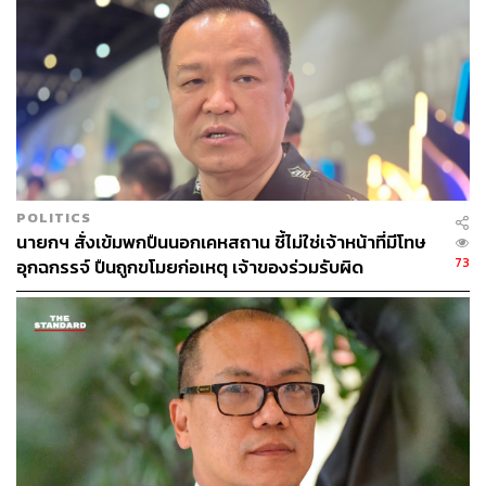
พริษฐ์:
เริ่มต้นพูดถึงความฝัน อยากเห็นอนาคตไทยมีความ
หลากหลายและหมดความเหลื่อมล้ำ การนำประเทศกลับสู่
ระบอบประชาธิปไตย การรื้อเรื่องการศึกษาจึงเป็นคำตอบ
อนุทิน:
กล่าวว่าทุกคน ทุกพรรคถูกเซตซีโร่ ไม่มีใครได้อยู่
ร่วมในศูนย์กลางอำนาจของ คสช. ดังนั้นการกล่าวหาเรื่อง
อิทธิพลก็เป็นเรื่องของเจ้าหน้าที่รัฐที่ต้องไปตรวจสอบ ผลของ
POLITICS
การเลือกตั้งออกมาอย่างไร ทุกคนต้องเคารพ ไม่มีใครเป็น
นายกฯ สั่งเข้มพกปืนนอกเคหสถาน ชี้ไม่ใช่เจ้าหน้าที่มีโทษ
ศัตรูกับใคร ทุกคนทำตามหน้าที่
73
อุกฉกรรจ์ ปืนถูกขโมยก่อเหตุ เจ้าของร่วมรับผิด
ธนาธร:
“ขอไม่เรียกทหารออกมาทำรัฐประหาร” คือคำตอบ
ของชายที่ออกตัวว่าชีวิตผ่านรัฐประหารมาแล้ว 4 ครั้ง สิ่ง
แรกที่ต้องรื้อคือ “อย่าเอาอำนาจนอกระบบ อำนาจนอก
รัฐสภามาใช้ ต้องกลับมาเชื่อมั่นศักยภาพเราทุกคน” อย่างที่
สองที่ต้องรื้อคือรัฐธรรมนูญ ต้องแก้ไขรัฐธรรมนูญ
พริษฐ์:
ได้สำทับเพิ่มเติมต่อความคิดเห็นของธนาธรว่า