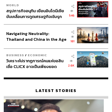
ระดมทุนบนโต๊ะแบบเปิดเผย เพราะถ้าเมื่อใดระดมทุนจาก
WORLD
สาธารณะได้ พรรคจะยึดติดกับหัวหน้าพรรคน้อยลง สิ่งที่ธนา
สรุปภารกิจอนุทิน เยือนอินโดนีเซีย
546
ธรจะสร้างคือพรรคที่เป็นของประชาชนจริงๆ ตนจะขอเงิน
ขับเคลื่อนการทูตเศรษฐกิจเชิงรุก
ประกาศหุ้นส่วนยุทธศาสตร์ไทย –
จากทุกคนที่อยากมาร่วมสร้างอนาคตใหม่
อินโดนีเซีย
Navigating Neutrality:
Thailand and China in the Age
181
of a New Global Order
BUSINESS
/
ECONOMIC
วิเคราะห์ปรากฏการณ์คนแห่ขอสิน
2.6K
เชื่อ CLICX อาจเป็นเพียงยอด
ภูเขาน้ำแข็ง ของปัญหาหนี้ครัว
เรือนไทยที่ถูกซุกไว้
LATEST STORIES