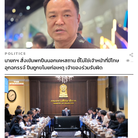
POLITICS
นายกฯ สั่งเข้มพกปืนนอกเคหสถาน ชี้ไม่ใช่เจ้าหน้าที่มีโทษ
...
อุกฉกรรจ์ ปืนถูกขโมยก่อเหตุ เจ้าของร่วมรับผิด
อะไรจะทำให้พรรคอนาคตใหม่ แตกต่างไปจากชะตากรรม
เก่าๆ
คือคำถามข้อถัดมาจากสุทธิชัย
ธนาธร:
อย่างแรกคือเทคโนโลยีที่เปิดโอกาสให้เข้าถึง
มวลชน หาสมาชิกออนไลน์ หรือกระทั่งไพรมารีโหวต และ
การสร้างประชาธิปไตยทางตรงในการร่วมโหวตร่าง
กฎหมายในสภาผ่านแพลตฟอร์ม และอย่างที่สอง ธนาธรบอก