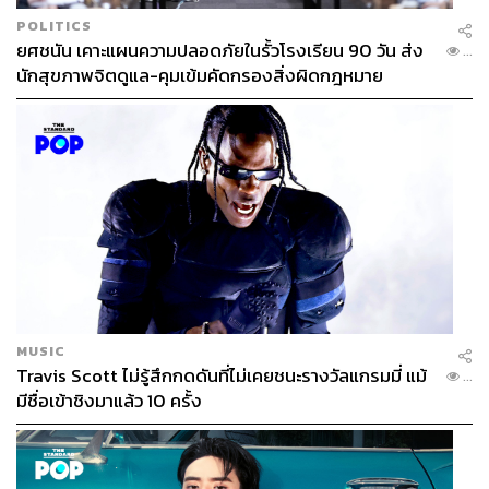
ว่าตนพร้อมลงจากพรรคตลอดเวลา ถ้าวันใดระดมทุนได้
พรรคยั่งยืนแล้ว ตนพร้อมจะลง
POLITICS
ยศชนัน เคาะแผนความปลอดภัยในรั้วโรงเรียน 90 วัน ส่ง
...
นักสุขภาพจิตดูแล-คุมเข้มคัดกรองสิ่งผิดกฎหมาย
“เพราะการต่อสู้เพื่อประชาธิปไตยในประเทศไทย กว่าจะ
ทำได้ผมคงตายไปแล้ว พรรคต้องอยู่ยาวกว่าผม”
พร้อมยืนยันว่าเป็นไปได้ เพราะทั้งตนและอาจารย์ปิยบุตร
พร้อมที่จะลงจากพรรค หากมีคนอื่นทำได้ดีกว่าตน และได้
สารภาพว่าการลงคะแนนเสียงเลือกตั้งครั้งก่อนได้เลือกพรรค
เพื่อไทย แต่ตอนนี้เห็นว่าไม่สามารถเป็นผู้แทนตอบสนอง
ความคาดหวังของตนได้แล้ว จึงต้องลงมาเอง
MUSIC
Travis Scott ไม่รู้สึกกดดันที่ไม่เคยชนะรางวัลแกรมมี่ แม้
...
มีชื่อเข้าชิงมาแล้ว 10 ครั้ง