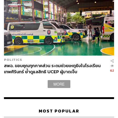
ออกมา สุทธิชัยได้เปิดประเด็นว่า
แล้วนักการเมืองต้องรับผิด
ชอบอย่างไร
คุณหญิงสุดารัตน์:
ปัญหาไม่ได้เกิดจากคนใดคนหนึ่ง ดังนั้น
ถ้ารัฐประหารแก้ปัญหาชาติได้ ประเทศไทยคงเจริญไปแล้ว
ระบอบประชาธิปไตย แม้ไม่ได้เป็นระบอบที่เลิศที่สุด แต่มัน
เป็นระบอบที่เห็นศีรษะประชาชน สำหรับการไม่ยอมรับผล
เลือกตั้งที่ฝ่ายแพ้พยายามสร้างคำว่าเผด็จการรัฐสภามานั้น
เป็นไปเพื่อการสร้างอีกระบบขึ้นมาให้เหมือนระบบเผด็จการ
ทหาร ทั้งๆ ที่หากฝ่ายค้านใช้การตรวจสอบในสภาเพื่อผล
POLITICS
ประโยชน์ประชาชน
ประชาชนก็จะพิพากษาเองเมื่อถึงเวลา
สพฉ. ขอบคุณทุกภาคส่วน ระดมช่วยเหตุยิงในโรงเรียน
เพราะนักการเมืองมีการหมดวาระ
ที่ผ่านมามีคนอื่นมาแย่ง
62
เทพศิรินทร์ ย้ำดูแลสิทธิ UCEP ผู้บาดเจ็บ
พิพากษาก่อน ดังนั้นการรับผิดชอบของนักการเมืองคือการ
ต้องปฏิรูปตัวเองและการต้องรอรับการลงโทษจากประชาชน
MORE
อนุทิน:
ย้ำถึงประเด็นการเดินตามโรดแมปรัฐธรรมนูญที่ตอน
นี้แก้ไขอะไรไม่ได้แล้ว เข้าสู่การเลือกตั้ง แพ้ให้เป็น และ
เคารพกติกา แล้วหลังเลือกตั้งมาคุยกัน “พรรคการเมืองทุก
MOST POPULAR
พรรคต่างรู้ว่ารัฐธรรมนูญนี้ทำให้พรรคมีข้อจำกัด การแก้ไข