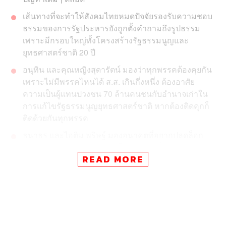
เส้นทางที่จะทำให้สังคมไทยหมดปัจจัยรองรับความชอบ
ธรรมของการรัฐประหารยังถูกตั้งคำถามถึงรูปธรรม
เพราะมีกรอบใหญ่ทั้งโครงสร้างรัฐธรรมนูญและ
ยุทธศาสตร์ชาติ 20 ปี
อนุทิน และคุณหญิงสุดารัตน์ มองว่าทุกพรรคต้องคุยกัน
เพราะไม่มีพรรคไหนได้ ส.ส. เกินกึ่งหนึ่ง ต้องอาศัย
ความเป็นผู้แทนปวงชน 70 ล้านคนชนกับอำนาจเก่าใน
การแก้ไขรัฐธรรมนูญยุทธศาสตร์ชาติ หากต้องติดคุกก็
ติดด้วยกันทุกพรรค
ธนาธร และไอติม พริษฐ์ มองอนาคตที่อยากปลดล็อก
และเกิดการกระจายอำนาจ โดยธนาธรทิ้งท้ายว่า
READ MORE
อนาคตใหม่มีข้อเสนอที่ชัดเจนจับต้องได้รายมาตราต่อ
ประเด็นรัฐธรรมนูญอำนาจทหารและปัญหา
กระบวนการยุติธรรม
วานนี้ สุทธิชัย หยุ่น สื่อมวลชนบิ๊กเนมของวงการ ได้เปิดวง
เสวนาคุยเรื่อง ‘อนาคตประเทศไทยไปทางไหน’ โดยเชิญ คุณ