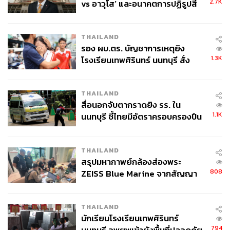
2.7K
vs อาวุโส’ และอนาคตการปฏิรูปสี
กากี กับ พล.ต.อ. เอก อังสนานนท์
THAILAND
รอง ผบ.ตร. บัญชาการเหตุยิง
1.3K
โรงเรียนเทพศิรินทร์ นนทบุรี สั่ง
ค้นหา 2 รอบยืนยันไร้คนติดค้าง พบ
ศพปู่-ย่าที่บ้านพักผู้ก่อเหตุ
THAILAND
สื่อนอกจับตากราดยิง รร. ใน
1.1K
นนทบุรี ชี้ไทยมีอัตราครอบครองปืน
สูงในระดับต้นของภูมิภาค
THAILAND
สรุปมหากาพย์กล้องส่องพระ
808
ZEISS Blue Marine จากสัญญา
ผลิต 8.3 ล้าน สู่ข้อพิพาท ‘มา
เวลล์ฯ’ ฟ้อง ‘โทน บางแค’ ผิดนัด
THAILAND
จ่ายหนี้-แอบระบุแบรนด์
นักเรียนโรงเรียนเทพศิรินทร์
794