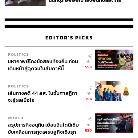
นนทบุรี อพยพเข้ายังพื้นที่ปลอดภัย
ชั่วคราว หลังเหตุใช้อาวุธปืนภายใน
โรงเรียนคลี่คลาย
EDITOR'S PICKS
POLITICS
มหากาพย์โกงข้อสอบท้องถิ่น ก่อน
559
เดินหน้าสู่จุดจบในสัปดาห์นี้
POLITICS
เส้นทางคดี 44 สส. ในชั้นศาลฎีกา
194
จะรู้ผลเมื่อไร
WORLD
สรุปภารกิจอนุทิน เยือนอินโดนีเซีย
539
ขับเคลื่อนการทูตเศรษฐกิจเชิงรุก