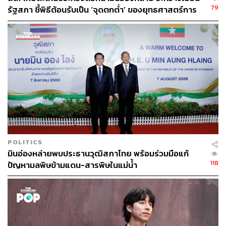
79
รัฐสภา ชี้พิธีต้อนรับเป็น ‘จุดตกต่ำ’ ของยุทธศาสตร์การ
ABOUT THE AUTHOR
ทูตไทย
THE STANDARD TEAM
กองบรรณาธิการ THE STANDARD
POLITICS
มินอ่องหล่ายพบประธานวุฒิสภาไทย พร้อมร่วมมือแก้
118
ปัญหามลพิษข้ามแดน-สารพิษในแม่น้ำ