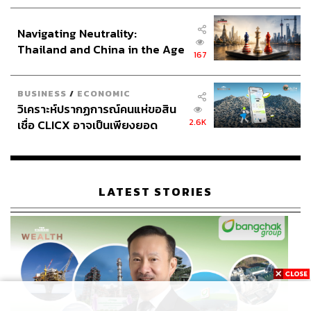
ประกาศหุ้นส่วนยุทธศาสตร์ไทย –
อินโดนีเซีย
Navigating Neutrality:
Thailand and China in the Age
167
of a New Global Order
BUSINESS
/
ECONOMIC
วิเคราะห์ปรากฏการณ์คนแห่ขอสิน
2.6K
เชื่อ CLICX อาจเป็นเพียงยอด
ภูเขาน้ำแข็ง ของปัญหาหนี้ครัว
เรือนไทยที่ถูกซุกไว้
LATEST STORIES