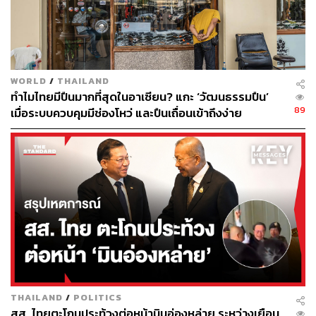
รัฐมนตรีระบุว่า โรงกลั่นผลิตน้ำมันออกจากคลังไปเท่าไหร่
ก็ได้รับแจ้งจากผู้รับน้ำมันทั่วประเทศ ซึ่งตัวเลขที่ทำกลับมามี
ความใกล้เคียงกันแล้ว แต่จะสูญเสียบางส่วนระหว่างการเดิน
ทาง ฉะนั้นน้ำมันไม่ได้หายไปไหน และไม่ได้ตอบคำถามที่ว่า
จะเกิดสถานการณ์ต่อคิวเติมน้ำมันในช่วงเทศกาลสงกรานต์
WORLD
/
THAILAND
ด้วยหรือไม่
ทำไมไทยมีปืนมากที่สุดในอาเซียน? แกะ ‘วัฒนธรรมปืน’
89
เมื่อระบบควบคุมมีช่องโหว่ และปืนเถื่อนเข้าถึงง่าย
TAGS:
กองทุนน้ำมันเชื้อเพลิง
พลังงาน
Thailand
น้ำมัน
นักลงทุนต่างชาติ
โรงกลั่น
วิกฤตพลังงาน
THE STANDARD
โครงสร้างพื้นฐาน
Malaysia
Asia
เทศกาลสงกรานต์
135
THAILAND
/
POLITICS
สส. ไทยตะโกนประท้วงต่อหน้ามินอ่องหล่าย ระหว่างเยือน