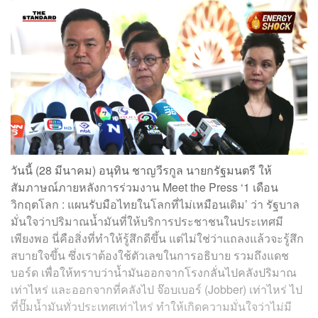
วันนี้ (28 มีนาคม) อนุทิน ชาญวีรกูล นายกรัฐมนตรี ให้
สัมภาษณ์ภายหลังการร่วมงาน Meet the Press ‘1 เดือน
วิกฤตโลก : แผนรับมือไทยในโลกที่ไม่เหมือนเดิม’ ว่า รัฐบาล
มั่นใจว่าปริมาณน้ำมันที่ให้บริการประชาชนในประเทศมี
เพียงพอ นี่คือสิ่งที่ทำให้รู้สึกดีขึ้น แต่ไม่ใช่ว่าแถลงแล้วจะรู้สึก
สบายใจขึ้น ซึ่งเราต้องใช้ตัวเลขในการอธิบาย รวมถึงแดช
บอร์ด เพื่อให้ทราบว่าน้ำมันออกจากโรงกลั่นไปคลังปริมาณ
เท่าไหร่ และออกจากที่คลังไป จ๊อบเบอร์ (Jobber) เท่าไหร่ ไป
ที่ปั๊มน้ำมันทั่วประเทศเท่าไหร่ ทำให้เกิดความมั่นใจว่าไม่มี