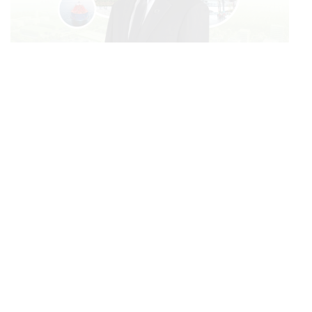
BUSINESS
/
MARKET
บางจากฯ Q2/69 ทำกำไรทะลุ 1.2 หมื่นล้าน เริ่มบุ๊กกำไร
...
‘SAF’ เชิงพาณิชย์ครั้งแรก หนุนรายได้ครึ่งปีทะลุ 3.2 แสน
ล้าน
FILM
ตาโขน เตรียมฉายที่เทศกาลภาพยนตร์ไทย ณ ประเทศ
...
บราซิล