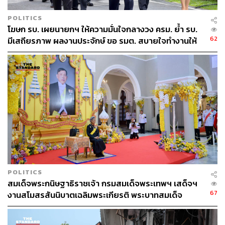
POLITICS
โฆษก รบ. เผยนายกฯ ให้ความมั่นใจกลางวง ครม. ย้ำ รบ.
62
มีเสถียรภาพ ผลงานประจักษ์ ขอ รมต. สบายใจทำงานให้
เต็มที่ อย่าหวั่นไหวคำถามยุยง
POLITICS
สมเด็จพระกนิษฐาธิราชเจ้า กรมสมเด็จพระเทพฯ เสด็จฯ
67
งานสโมสรสันนิบาตเฉลิมพระเกียรติ พระบาทสมเด็จ
พระเจ้าอยู่หัว ณ ทำเนียบรัฐบาล