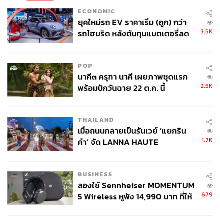
ECONOMIC
ยุคใหม่รถ EV ราคาเริ่ม (ถูก) กว่า
3.5K
รถไฮบริด หลังต้นทุนแบตเตอรี่ลด
ลง - จีนแห่บุกตลาดเกิดใหม่
POP
นาคี๓ ครุฑา นาคี เผยภาพชุดแรก
2.5K
พร้อมปักวันฉาย 22 ต.ค. นี้
THAILAND
เมื่อถนนกลายเป็นรันเวย์ ‘แยกริน
1.7K
คำ’ จัด LANNA HAUTE
COUTURE กลางสายฝน
BUSINESS
ลองใช้ Sennheiser MOMENTUM
679
5 Wireless หูฟัง 14,990 บาท ที่ให้
ผู้ใช้ถอดเปลี่ยนแบตเองได้ ก่อนกฎ
EU บังคับปีหน้า