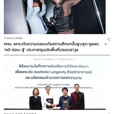
THAILAND
กทม. ยกระดับความปลอดภัยสถานศึกษาขั้นสูงสุด ชูแผน
...
‘หนี-ซ่อน-สู้’ ประกาศคุมเข้มพื้นที่ปลอดอาวุธ
THAILAND
/
NEWS