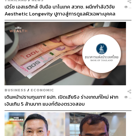
เมิร์ซ เอสเธติกส์ จับมือ นาโนเทค สวทช. ผนึกกำลังวิจัย
...
Aesthetic Longevity ปูทางสู่การดูแลผิวเฉพาะบุคคล
[PR NEWS]
BUSINESS
/
ECONOMIC
เดินหน้าปราบทุนเทา! ธปท. เปิดเฮียริง ร่างเกณฑ์ใหม่ ฝาก
...
เงินเกิน 5 ล้านบาท แบงก์ต้องตรวจสอบ