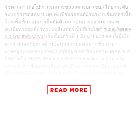
รัชดากล่าวต่อไปว่า กรมการขนส่งทางบก (ขบ.) ได้ยกระดับ
ระบบการจองหมายเลขทะเบียนรถยนต์ผ่านระบบอินเทอร์เน็ต
โดยเพิ่มขั้นตอนการยืนยันตัวตน ก่อนการจองหมายเลข
ทะเบียนรถยนต์ผ่านระบบอินเทอร์เน็ตที่เว็บไซต์
https://reserv
e.dlt.go.th/reserve/
เริ่มตั้งแต่วันที่ 1 มิถุนายน 2566 ทั้งนี้เพื่อ
ความปลอดภัยทางด้านข้อมูลส่วนบุคคลมากขึ้น ตาม
มาตรฐานของพระราชบัญญัติคุ้มครองข้อมูลส่วนบุคคล พ.ศ.
2562 หรือ PDPA (Personal Data Protection Act) ป้องกัน
การแอบอ้างชื่อบุคคลอื่นมาดำเนินการจองทะเบียนรถยนต์
ซึ่งอาจก่อให้เกิดความเสียหายกับข้อมูลส่วนบุคคลหรือสูญ
เสียทรัพย์ได้
READ MORE
สำหรับการยืนยันตัวตน เจ้าของรถจะต้องดาวน์โหลด
แอปพลิเคชัน ThaID ผ่านระบบ iOS หรือ Android เพื่อลง
ทะเบียนระบบการพิสูจน์และยืนยันตัวตนทางระบบดิจิทัล
DOPA – Digital ของกรมการปกครอง กระทรวงมหาดไทย
สามารถดำเนินการลงทะเบียนด้วยตนเอง โดยการถ่ายภาพ
บัตรประจำตัวประชาชนและภาพใบหน้าผ่านแอปพลิเคชัน