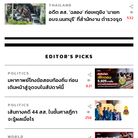
THAILAND
อดีต สส. ‘ฉลอง’ ก่อเหตุยิง ‘นายก
532
อบจ.นนทบุรี’ ที่สำนักงาน ตำรวจรุด
ลงพื้นที่
EDITOR'S PICKS
POLITICS
มหากาพย์โกงข้อสอบท้องถิ่น ก่อน
621
เดินหน้าสู่จุดจบในสัปดาห์นี้
POLITICS
เส้นทางคดี 44 สส. ในชั้นศาลฎีกา
256
จะรู้ผลเมื่อไร
WORLD