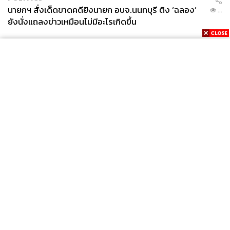
นายกฯ สั่งเด็ดขาดคดียิงนายก อบจ.นนทบุรี ติง ‘ฉลอง’
...
ยังนั่งแถลงข่าวเหมือนไม่มีอะไรเกิดขึ้น
News
Wealth
Pop
Podcast
Video
Now
Opinion
Careers
Events
Privacy
About
Contact
Policy
FOR
ADVERTISING
MEMBERSHIP