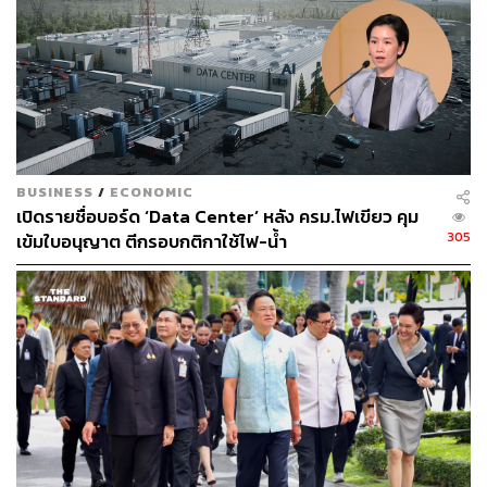
BUSINESS
/
ECONOMIC
เปิดรายชื่อบอร์ด ‘Data Center’ หลัง ครม.ไฟเขียว คุม
305
เข้มใบอนุญาต ตีกรอบกติกาใช้ไฟ-น้ำ