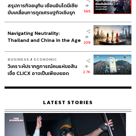
สรุปภารกิจอนุทิน เยือนอินโดนีเซีย
565
ขับเคลื่อนการทูตเศรษฐกิจเชิงรุก
ประกาศหุ้นส่วนยุทธศาสตร์ไทย –
อินโดนีเซีย
Navigating Neutrality:
Thailand and China in the Age
209
of a New Global Order
BUSINESS
/
ECONOMIC
วิเคราะห์ปรากฏการณ์คนแห่ขอสิน
2.7K
เชื่อ CLICX อาจเป็นเพียงยอด
ภูเขาน้ำแข็ง ของปัญหาหนี้ครัว
เรือนไทยที่ถูกซุกไว้
LATEST STORIES