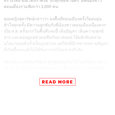
สร้างไทย ขึ้นเวทีปราศรัย ‘แก้ทุกข์มหานคร’ มีพี่น้องชาว
ดอนเมืองร่วมฟังกว่า 3,000 คน
คุณหญิงสุดารัตน์กล่าวว่า ลงพื้นที่ดอนเมืองครั้งใดอบอุ่น
หัวใจทุกครั้ง มีความผูกพันกับพี่น้องชาวดอนเมืองเนื่องจาก
เป็น ส.ส. ครั้งแรกในพื้นที่แห่งนี้ เห็นปัญหา เห็นความทุกข์
ยาก และคอยดูแลช่วยเหลือกันมาตลอด ได้ผลักดันหลาย
นโยบายจนสำเร็จเป็นรูปธรรม แต่ก็ยังมีอีกหลากหลายปัญหา
ที่เกิดขึ้นและยังไม่ได้รับการแก้ไขอย่างจริงจัง
เช่น ปัญหาฝุ่นพิษ PM2.5 ผู้รับผิดชอบไม่ใส่ใจแก้ปัญหาอย่าง
จริงจัง ทำให้ปัญหาหนักหน่วงมากขึ้นทุกปี หลายสัปดาห์ที่
ผ่านมา ฝุ่นพิษเกินค่ามาตรฐาน กระทบสุขภาพของประชาชน
ซึ่งถือเป็นเมืองที่มีคุณภาพอากาศแย่ติดท็อปของโลกต่อเนื่อง
READ MORE
ทุกปี ดังนั้นพรรคไทยสร้างไทยจึงขอประกาศว่า “การแก้ไข
ปัญหาฝุ่นพิษต้องเป็นวาระแห่งชาติ”
และหากไทยสร้างไทยเป็นรัฐบาล สิ่งที่ต้องทำทันทีคือการ
ห้ามรถที่มีควันดำวิ่งในท้องถนนเขตกรุงเทพฯ โดยเฉพาะรถ