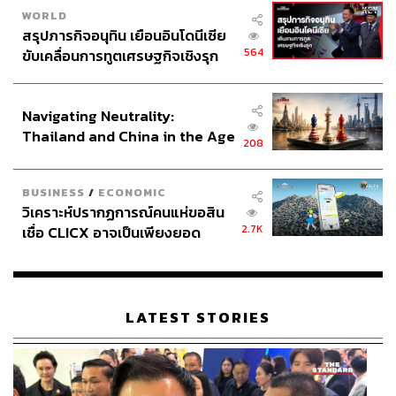
WORLD
สรุปภารกิจอนุทิน เยือนอินโดนีเซีย
564
ขับเคลื่อนการทูตเศรษฐกิจเชิงรุก
TAGS:
สุดารัตน์ เกยุราพันธุ์
พรรคไทยสร้างไทย
ศิธา ทิวารี
ประกาศหุ้นส่วนยุทธศาสตร์ไทย –
เลือกตั้ง 2566
อินโดนีเซีย
Navigating Neutrality:
Thailand and China in the Age
208
of a New Global Order
BUSINESS
/
ECONOMIC
วิเคราะห์ปรากฏการณ์คนแห่ขอสิน
2.7K
เชื่อ CLICX อาจเป็นเพียงยอด
131
ภูเขาน้ำแข็ง ของปัญหาหนี้ครัว
เรือนไทยที่ถูกซุกไว้
ABOUT THE AUTHOR
LATEST STORIES
THE STANDARD TEAM
กองบรรณาธิการ THE STANDARD