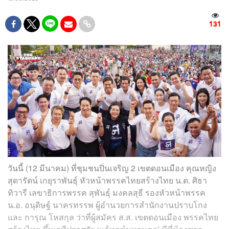
131
วันนี้ (12 มีนาคม) ที่ชุมชนปิ่นเจริญ 2 เขตดอนเมือง คุณหญิง
สุดารัตน์ เกยุราพันธุ์ หัวหน้าพรรคไทยสร้างไทย น.ต. ศิธา
ทิวารี เลขาธิการพรรค สุพันธุ์ มงคลสุธี รองหัวหน้าพรรค
น.อ. อนุดิษฐ์ นาครทรรพ ผู้อำนวยการสำนักงานปราบโกง
และ การุณ โหสกุล ว่าที่ผู้สมัคร ส.ส. เขตดอนเมือง พรรคไทย