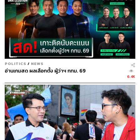
ใช้พี่น้องชาวดอนเมืองมาอย่างยาวนาน เป็นคนที่ทุ่มเท
ทำงาน เรียกใช้ได้ทุกพื้นที่ทุกเวลา เป็นคนทำงานจริงจัง
จริงใจ ไม่เคยทอดทิ้งพี่น้องชาวดอนเมืองยามยากลำบาก
ตามสโลแกนที่ว่า ‘ดอนเมืองไม่ทิ้งกัน การุณไม่ทิ้งใคร’ จึง
มั่นใจว่าการุณจะสามารถปักธงในเขตดอนเมืองได้อีกครั้ง
และจะเป็นอีกหนึ่งกำลังของไทยสร้างไทยที่ช่วยกันสร้างทาง
รอดให้กับประเทศไทยได้
ด้าน น.อ. อนุดิษฐ์ประกาศลดค่าใช้จ่ายให้พี่น้องประชาชน
POLITICS
/
NEWS
โดยเฉพาะค่าไฟฟ้าที่แพงแสนแพง หากเลือกไทยสร้างไทยให้
อ่านเกมสด ผลเลือกตั้ง ผู้ว่าฯ กทม. 69
เป็นรัฐบาล ขอประกาศลดค่าไฟฟ้าทันทีให้เหลือไม่เกิน 3.5
6.4K
บาทต่อหน่วย เรามั่นใจ เราพูดจริง ทำได้ เลือกไทยสร้างไทย
ค่าไฟถูกลงแน่
เพราะประเทศถูกปล้นค่าไฟฟ้าเพื่อไปสร้างความร่ำรวยให้
นายทุน ทำให้คนไทยต้องจ่ายค่าไฟแพงกว่าความเป็นจริง
โดยรัฐฯ เอื้อนายทุนโรงไฟฟ้า ทำสัญญาผลิตไฟล่วงหน้าเกิน
จำเป็น สูงถึง 53,000 กิโลวัตต์ชั่วโมง แต่ประชาชนใช้ไฟฟ้า
จริงๆ ไม่เคยเกิน 33,000 กิโลวัตต์ชั่วโมง