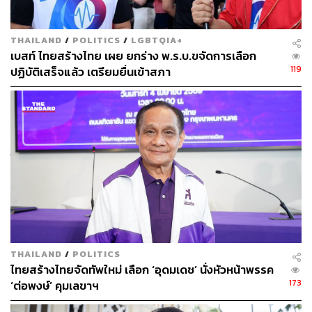
ทำให้ประเทศไทยมีการสำรองไฟฟ้าเกินความต้องการใช้จริง
สูงถึง 20,000 กิโลวัตต์ชั่วโมง หรือเกือบ 60% โดยโรงไฟฟ้า
THAILAND
/
POLITICS
/
LGBTQIA+
เบสท์ ไทยสร้างไทย เผย ยกร่าง พ.ร.บ.ขจัดการเลือก
ขนาดใหญ่เหล่านี้ แต่ประชาชนต้องจ่ายค่าไฟฟ้าที่ไม่ได้ใช้
119
ปฏิบัติเสร็จแล้ว เตรียมยื่นเข้าสภา
ให้นายทุนเหล่านี้ไปฟรีๆ ถึงปีละ 26,000 ล้านบาท ทั้งที่โรง
ไฟฟ้าของนายทุนใหญ่ไม่ได้เดินเครื่องผลิตจริงแม้แต่เมกะ
วัตต์เดียว
THAILAND
/
POLITICS
ไทยสร้างไทยจัดทัพใหม่ เลือก ‘อุดมเดช’ นั่งหัวหน้าพรรค
173
‘ต่อพงษ์’ คุมเลขาฯ