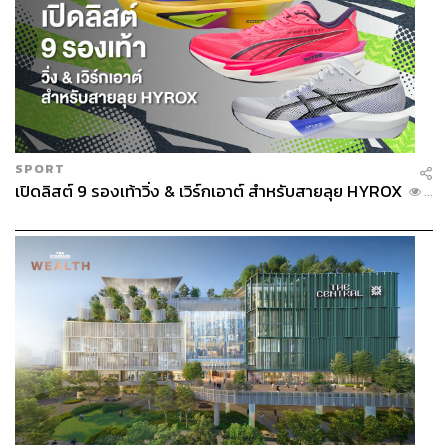
SPORT
เปิดลิสต์ 9 รองเท้าวิ่ง & เวิร์กเอาต์ สำหรับสายลุย HYROX
...