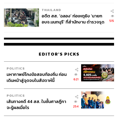
EU บังคับปีหน้า
THAILAND
อดีต สส. ‘ฉลอง’ ก่อเหตุยิง ‘นายก
515
อบจ.นนทบุรี’ ที่สำนักงาน ตำรวจรุด
ลงพื้นที่
EDITOR'S PICKS
POLITICS
มหากาพย์โกงข้อสอบท้องถิ่น ก่อน
621
เดินหน้าสู่จุดจบในสัปดาห์นี้
POLITICS
เส้นทางคดี 44 สส. ในชั้นศาลฎีกา
254
จะรู้ผลเมื่อไร