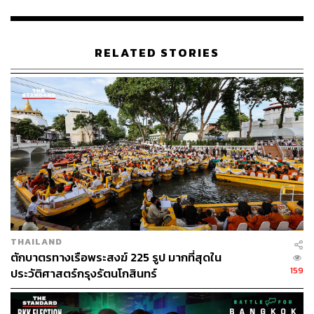
ประโยชน์ สร้างรายได้ ซึ่งจะช่วยลดการเผาอันก่อให้เกิดฝุ่น
พิษตามมาได้
RELATED STORIES
ส่วนปัญหาและความทุกข์ของพี่น้องอีกเรื่องที่สำคัญคือ
ปัญหาน้ำท่วม ซึ่งจากรายงานของ ‘กรีนพีซ’ ระบุว่าในอีก 10
ปีข้างหน้ากรุงเทพมหานครมีโอกาสถูกน้ำท่วม เนื่องมาจาก
สภาวะโลกร้อน และการละลายของน้ำแข็งขั้วโลกหนุนให้
น้ำทะเลสูง
พรรคไทยสร้างไทยจึงเตรียมศึกษาเรื่องการสร้างเขื่อนกั้น
อ่าวไทย โดยหยิบยกกรณีศึกษา Delta Works ใน
เนเธอร์แลนด์มาศึกษาอย่างจริงจัง เพื่อไม่ให้กระทบเศรษฐกิจ
ของประเทศและความเป็นอยู่ของพี่น้องชาวกรุงเทพฯ จึงต้อง
เร่งศึกษาตั้งแต่วันนี้
THAILAND
ตักบาตรทางเรือพระสงฆ์ 225 รูป มากที่สุดใน
คุณหญิงสุดารัตน์ยังกล่าวถึงการุณ ซึ่งถือเป็นนักต่อสู้เพื่อ
159
ประวัติศาสตร์กรุงรัตนโกสินทร์
ประชาธิปไตยจนถูกตั้งข้อหาก่อการร้าย จนถึงวันนี้ก็ยังต้อง
ต่อสู้ตามกระบวนการ นอกจากนี้ยังเป็นคนที่มีจิตวิญญาณรับ