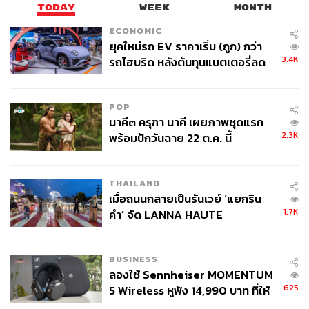
TODAY
WEEK
MONTH
ECONOMIC
ยุคใหม่รถ EV ราคาเริ่ม (ถูก) กว่า
3.4K
รถไฮบริด หลังต้นทุนแบตเตอรี่ลด
ลง - จีนแห่บุกตลาดเกิดใหม่
POP
นาคี๓ ครุฑา นาคี เผยภาพชุดแรก
2.3K
พร้อมปักวันฉาย 22 ต.ค. นี้
THAILAND
เมื่อถนนกลายเป็นรันเวย์ ‘แยกริน
1.7K
คำ’ จัด LANNA HAUTE
COUTURE กลางสายฝน
BUSINESS
ลองใช้ Sennheiser MOMENTUM
625
5 Wireless หูฟัง 14,990 บาท ที่ให้
ผู้ใช้ถอดเปลี่ยนแบตเองได้ ก่อนกฎ