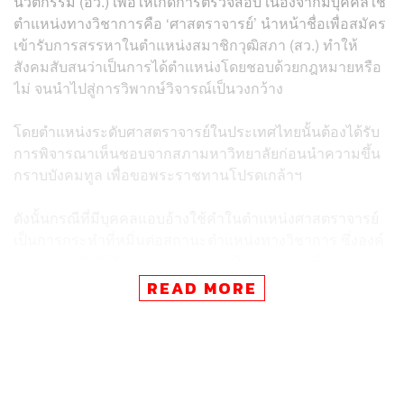
นวัตกรรม (อว.) เพื่อให้เกิดการตรวจสอบ เนื่องจากมีบุคคลใช้
ตำแหน่งทางวิชาการคือ ‘ศาสตราจารย์’ นำหน้าชื่อเพื่อสมัคร
เข้ารับการสรรหาในตำแหน่งสมาชิกวุฒิสภา (สว.) ทำให้
สังคมสับสนว่าเป็นการได้ตำแหน่งโดยชอบด้วยกฎหมายหรือ
ไม่ จนนำไปสู่การวิพากษ์วิจารณ์เป็นวงกว้าง
โดยตำแหน่งระดับศาสตราจารย์ในประเทศไทยนั้นต้องได้รับ
การพิจารณาเห็นชอบจากสภามหาวิทยาลัยก่อนนำความขึ้น
กราบบังคมทูล เพื่อขอพระราชทานโปรดเกล้าฯ
ดังนั้นกรณีที่มีบุคคลแอบอ้างใช้คำในตำแหน่งศาสตราจารย์
เป็นการกระทำที่หมิ่นต่อสถานะตำแหน่งทางวิชาการ ซึ่งองค์
พระมหากษัตริย์จักต้องพระราชทานโปรดเกล้าฯ ซึ่ง
กระทรวง อว. จะต้องดำเนินการในเรื่องนี้ เพื่อดำรงไว้ซึ่ง
READ MORE
ความถูกต้องและไม่ให้เกิดความเสียหายในวงกว้าง
รศ.ดร.วีรชัย กล่าวว่า ที่มาร้องเรียนให้ตรวจสอบ เพราะหน่วย
งานเดิมจนมาถึงการเป็นกระทรวง อว. ปราบปรามเรื่องนี้มา
โดยตลอด ซึ่งตอนนี้ชัดเจนแล้วว่า California University FCE