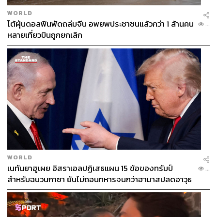
WORLD
ไต้ฝุ่นดอลฟินพัดถล่มจีน อพยพประชาชนแล้วกว่า 1 ล้านคน
...
หลายเที่ยวบินถูกยกเลิก
WORLD
เนทันยาฮูเผย อิสราเอลปฏิเสธแผน 15 ข้อของทรัมป์
...
สำหรับฉนวนกาซา ยันไม่ถอนทหารจนกว่าฮามาสปลดอาวุธ
แท้จริง