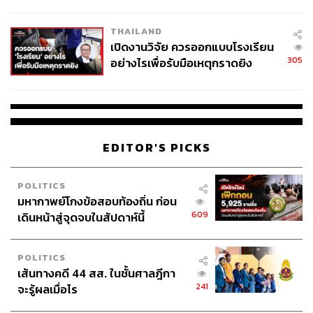
ผู้ใช้ถอดเปลี่ยนแบตเองได้ ก่อนกฎ
EU บังคับปีหน้า
THAILAND
257
เปิดงานวิจัย ควรออกแบบโรงเรียน
305
อย่างไรเพื่อรับมือเหตุกราดยิง
ABOUT THE AUTHOR
THE STANDARD TEAM
กองบรรณาธิการ THE STANDARD
EDITOR'S PICKS
ABOUT THE PHOTOGRAPHER
ศวิตา พูลเสถียร
POLITICS
ช่างภาพข่าว ประจำสำนักข่าว THE
มหากาพย์โกงข้อสอบท้องถิ่น ก่อน
STANDARD
609
เดินหน้าสู่จุดจบในสัปดาห์นี้
POLITICS
เส้นทางคดี 44 สส. ในชั้นศาลฎีกา
241
จะรู้ผลเมื่อไร