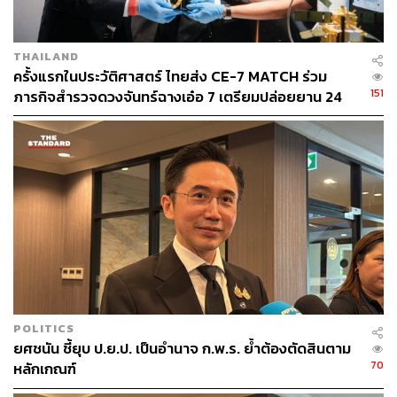
THAILAND
ครั้งแรกในประวัติศาสตร์ ไทยส่ง CE-7 MATCH ร่วม
151
ภารกิจสำรวจดวงจันทร์ฉางเอ๋อ 7 เตรียมปล่อยยาน 24
ส.ค.นี้
POLITICS
ยศชนัน ชี้ยุบ ป.ย.ป. เป็นอำนาจ ก.พ.ร. ย้ำต้องตัดสินตาม
70
หลักเกณฑ์