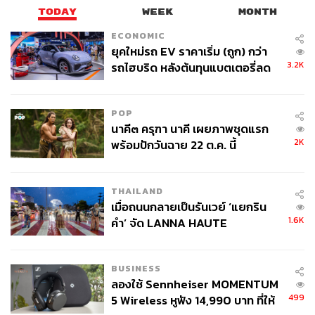
TODAY
WEEK
MONTH
ECONOMIC
ยุคใหม่รถ EV ราคาเริ่ม (ถูก) กว่า
3.2K
รถไฮบริด หลังต้นทุนแบตเตอรี่ลด
ลง - จีนแห่บุกตลาดเกิดใหม่
POP
นาคี๓ ครุฑา นาคี เผยภาพชุดแรก
2K
พร้อมปักวันฉาย 22 ต.ค. นี้
TAGS:
การศึกษาไทย
THAILAND
กระทรวงการอุดมศึกษา วิทยาศาสตร์ วิจัย และ
เมื่อถนนกลายเป็นรันเวย์ ‘แยกริน
นวัตกรรม
1.6K
คำ’ จัด LANNA HAUTE
อ๊อด-วีรชัย พุทธวงศ์
ศาสตราจารย์
COUTURE กลางสายฝน
BUSINESS
ลองใช้ Sennheiser MOMENTUM
499
5 Wireless หูฟัง 14,990 บาท ที่ให้