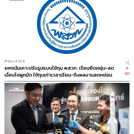
ของบริษัทเทียบวุฒิแห่งนี้จะเห็นว่ามีการระบุชื่อ ร.อ. ธรรม
นัส พรหมเผ่า รัฐมนตรีว่าการกระทรวงเกษตรและสหกรณ์
เป็นศิษย์เก่า แล้วอ้างว่ารัฐสภาไทยรับรอง สามารถใช้
ตำแหน่งศาสตราจารย์ได้ โกหกทุกคนว่าเป็นศาสตราจารย์
โดยไม่ต้องให้กระทรวง อว. รับรอง แบบนี้มันจะเป็นไปได้
อย่างไร เป็นเรื่องที่น่างงมาก
สำหรับเรื่องนี้ต้องรอให้ทุกหน่วยงานที่เกี่ยวข้องออกมาตรวจ
สอบ แล้วแจ้งความชัดเจนให้กับสังคมได้รับทราบ ซึ่ง
POLITICS
กระทรวง อว. เป็นจุดเริ่มต้นที่จะตรวจสอบในเรื่องนี้ หลังจาก
ยศชนันเคาะปรับรูปแบบใช้ทุน พสวท. เรียนยืดหยุ่น-ลด
นี้จะมีการดำเนินคดีต่อไป เรื่องนี้สังคมไทยไม่ควรปล่อยผ่าน
101
เงื่อนไขผูกมัด ใช้ทุนเท่าเวลาเรียน-ดึงผลงานลดหย่อน
เวลา ดันให้มีผลย้อนหลัง
นอกจากนี้ รศ.ดร.วีรชัย เตรียมที่จะดำเนินคดีกับทนายความ
ชื่อดังภายในสัปดาห์นี้เกี่ยวกับความผิดเรื่องมรรยาททนาย
เพราะมีการยุยงให้หลายฝ่ายมาขัดแย้งกัน มันผิดมรรยาท
ของทนายความ ฝากไปยังสภาทนายความให้ตรวจสอบ
เพราะทนายความคนนี้โดนร้องเรียนไปหลายเรื่อง ฝาก
ทนายความคนนี้ 4 คำ คือ จะ, ริ, ยะ, ทำ