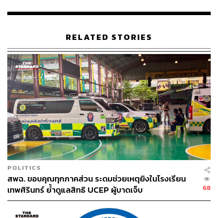
แจ้งความ เพราะถูกหลอก นึกว่า
ศ.ดร. พญ.เกศกมล เปลี่ยน
สมัย สมาชิกวุฒิสภา (สว.)
เป็นศาสตราจารย์จริงๆ
RELATED STORIES
นอกจากนี้ในเอกสารวุฒิการศึกษามีคำว่า FCE แปลว่า
Foreign Credential Evaluation เป็นการประเมินเครดิตของ
ชาวต่างชาติ บางคนก็ตั้งคำถามว่าทำไมไม่โดนปิด ต้องบอก
ว่ามันเป็นบริษัท ไม่ใช่มหาวิทยาลัย จึงไปปิดไม่ได้นั่นเอง ซึ่ง
ทางอเมริกาก็มีการขอให้ลบคำว่า University ออก แต่บริษัท
แห่งนี้ไม่ลบ ซึ่งกลุ่มคนที่ออกมาช่วยเหลือ
ศ.ดร. พญ.เกศกมล
นำเอกสารการเทียบวุฒิของบริษัทแห่งนี้มาโชว์ บอกว่าเป็น
ของจริง ขอยืนยันว่าเป็นของปลอม รวมถึงตำแหน่ง
ศาสตราจารย์ก็ใช้ไม่ได้ เพราะไม่ได้ผ่านการโปรดเกล้าฯ จะ
เอาไปใช้ในระบบราชการไม่ได้ โดนตนเองจะมีการดำเนิน
คดีกับคนกลุ่มนี้ที่ออกมาบิดเบือนความจริง
POLITICS
สพฉ. ขอบคุณทุกภาคส่วน ระดมช่วยเหตุยิงในโรงเรียน
สำหรับใบเทียบวุฒิการศึกษาที่กลุ่มของ
ศ.ดร. พญ.เกศกมล
68
เทพศิรินทร์ ย้ำดูแลสิทธิ UCEP ผู้บาดเจ็บ
เอามาโชว์นั้น มีศิษย์เก่าออกมาระบุว่า California University
FCE ไม่ได้อยู่ในสารบบของมหาวิทยาลัย ถ้าไปดูในเว็บไซต์