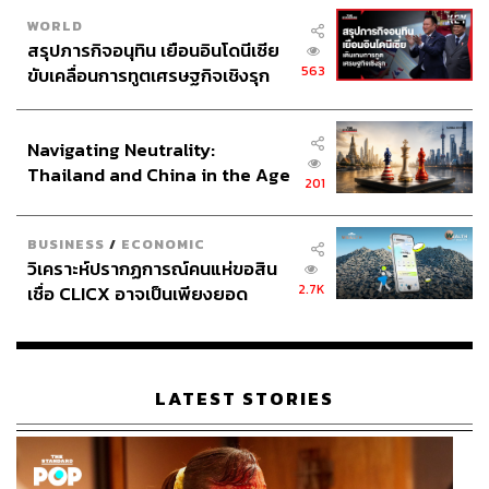
WORLD
สรุปภารกิจอนุทิน เยือนอินโดนีเซีย
563
ขับเคลื่อนการทูตเศรษฐกิจเชิงรุก
ประกาศหุ้นส่วนยุทธศาสตร์ไทย –
อินโดนีเซีย
Navigating Neutrality:
Thailand and China in the Age
201
of a New Global Order
BUSINESS
/
ECONOMIC
วิเคราะห์ปรากฏการณ์คนแห่ขอสิน
2.7K
เชื่อ CLICX อาจเป็นเพียงยอด
ภูเขาน้ำแข็ง ของปัญหาหนี้ครัว
เรือนไทยที่ถูกซุกไว้
LATEST STORIES