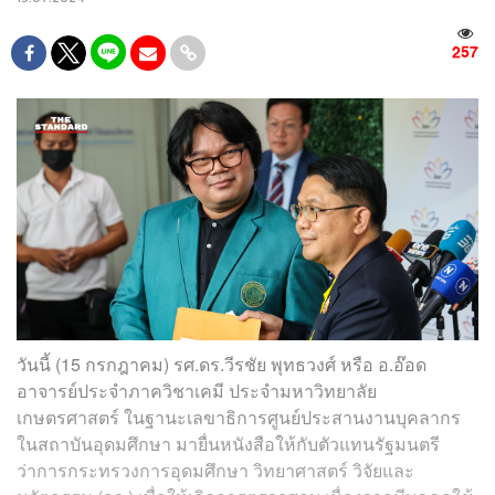
257
วันนี้ (15 กรกฎาคม) รศ.ดร.วีรชัย พุทธวงศ์ หรือ อ.อ๊อด
อาจารย์ประจำภาควิชาเคมี ประจำมหาวิทยาลัย
เกษตรศาสตร์ ในฐานะเลขาธิการศูนย์ประสานงานบุคลากร
ในสถาบันอุดมศึกษา มายื่นหนังสือให้กับตัวแทนรัฐมนตรี
ว่าการกระทรวงการอุดมศึกษา วิทยาศาสตร์ วิจัยและ