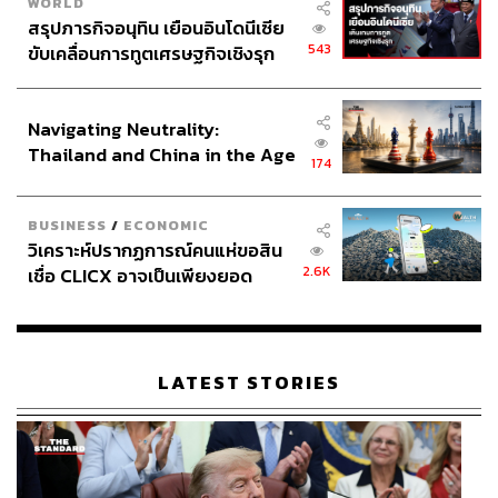
WORLD
สรุปภารกิจอนุทิน เยือนอินโดนีเซีย
543
ขับเคลื่อนการทูตเศรษฐกิจเชิงรุก
ประกาศหุ้นส่วนยุทธศาสตร์ไทย –
อินโดนีเซีย
Navigating Neutrality:
Thailand and China in the Age
174
of a New Global Order
BUSINESS
/
ECONOMIC
วิเคราะห์ปรากฏการณ์คนแห่ขอสิน
2.6K
เชื่อ CLICX อาจเป็นเพียงยอด
ภูเขาน้ำแข็ง ของปัญหาหนี้ครัว
เรือนไทยที่ถูกซุกไว้
LATEST STORIES