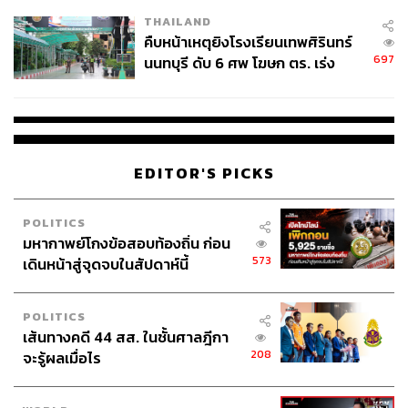
THAILAND
คืบหน้าเหตุยิงโรงเรียนเทพศิรินทร์
697
นนทบุรี ดับ 6 ศพ โฆษก ตร. เร่ง
สอบปมขโมยปืนปู่ก่อเหตุ
EDITOR'S PICKS
POLITICS
มหากาพย์โกงข้อสอบท้องถิ่น ก่อน
573
เดินหน้าสู่จุดจบในสัปดาห์นี้
POLITICS
เส้นทางคดี 44 สส. ในชั้นศาลฎีกา
208
จะรู้ผลเมื่อไร