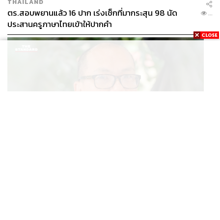
THAILAND
ตร.สอบพยานแล้ว 16 ปาก เร่งเช็กที่มากระสุน 98 นัด
...
ประสานครูภาษาไทยเข้าให้ปากคำ
POLITICS
สส. ปชน. จี้รัฐบาลทบทวนนโยบายเมียนมา ต้อนรับ ‘มินอ่
...
องหล่าย’ ได้แค่สัญญาว่างเปล่า