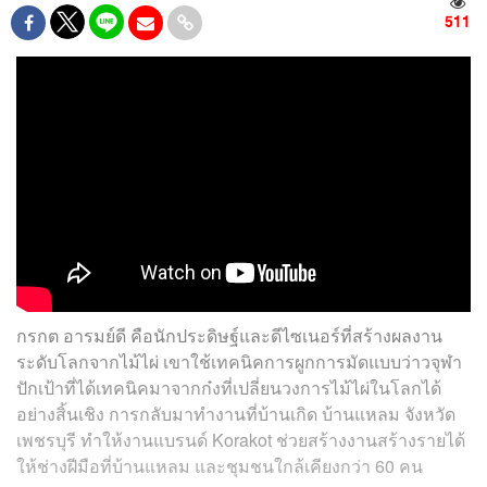
511
กรกต อารมย์ดี คือนักประดิษฐ์และดีไซเนอร์ที่สร้างผลงาน
ระดับโลกจากไม้ไผ่ เขาใช้เทคนิคการผูกการมัดแบบว่าวจุฬา
ปักเป้าที่ได้เทคนิคมาจากก๋งที่เปลี่ยนวงการไม้ไผ่ในโลกได้
อย่างสิ้นเชิง การกลับมาทำงานที่บ้านเกิด บ้านแหลม จังหวัด
เพชรบุรี ทำให้งานแบรนด์ Korakot ช่วยสร้างงานสร้างรายได้
ให้ช่างฝีมือที่บ้านแหลม และชุมชนใกล้เคียงกว่า 60 คน