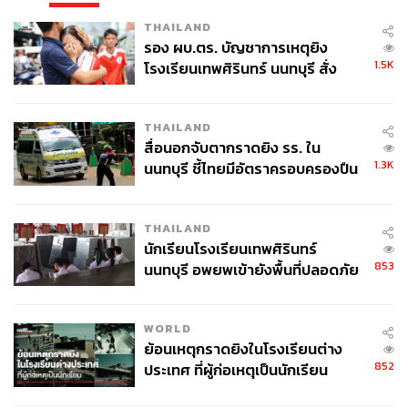
THAILAND
รอง ผบ.ตร. บัญชาการเหตุยิง
1.5K
โรงเรียนเทพศิรินทร์ นนทบุรี สั่ง
ค้นหา 2 รอบยืนยันไร้คนติดค้าง พบ
ศพปู่-ย่าที่บ้านพักผู้ก่อเหตุ
THAILAND
สื่อนอกจับตากราดยิง รร. ใน
1.3K
นนทบุรี ชี้ไทยมีอัตราครอบครองปืน
สูงในระดับต้นของภูมิภาค
THAILAND
นักเรียนโรงเรียนเทพศิรินทร์
853
นนทบุรี อพยพเข้ายังพื้นที่ปลอดภัย
ชั่วคราว หลังเหตุใช้อาวุธปืนภายใน
โรงเรียนคลี่คลาย
WORLD
ย้อนเหตุกราดยิงในโรงเรียนต่าง
852
ประเทศ ที่ผู้ก่อเหตุเป็นนักเรียน