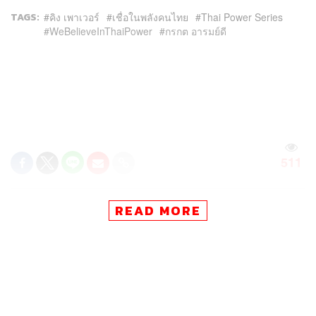
TAGS:
คิง เพาเวอร์
เชื่อในพลังคนไทย
Thai Power Series
WeBelieveInThaiPower
กรกต อารมย์ดี
511
READ MORE
ABOUT THE AUTHOR
THE STANDARD TEAM
กองบรรณาธิการ THE STANDARD