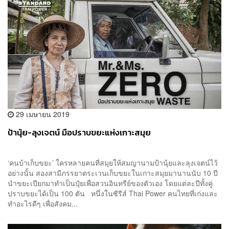
29 เมษายน 2019
ป้านุ้ย-ลุงเจตน์ มือปราบขยะแห่งเกาะสมุย
‘คนบ้าเก็บขยะ’ ใครหลายคนที่สมุยให้สมญานามป้านุ้ยและลุงเจตน์ไว้
อย่างนั้น สองสามีภรรยาตระเวนเก็บขยะในเกาะสมุยมานานนับ 10 ปี
นำขยะเปียกมาทำเป็นปุ๋ยเพื่อสวนอินทรีย์ของตัวเอง โดยแต่ละปีทั้งคู่
ปราบขยะได้เป็น 100 ตัน หนึ่งในซีรีส์ Thai Power คนไทยที่เก่งและ
ทำอะไรดีๆ เพื่อสังคม...