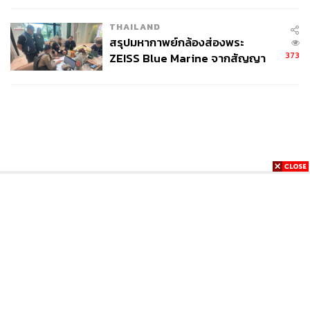
THAILAND
สรุปมหากาพย์กล้องส่องพระ
373
ZEISS Blue Marine จากสัญญา
ผลิต 8.3 ล้าน สู่ข้อพิพาท ‘มา
เวลล์ฯ’ ฟ้อง ‘โทน บางแค’ ผิดนัด
จ่ายหนี้-แอบระบุแบรนด์
News
Wealth
Pop
Podcast
Video
Now
Opinion
Careers
Events
Privacy
About
Contact
Policy
FOR
ADVERTISING