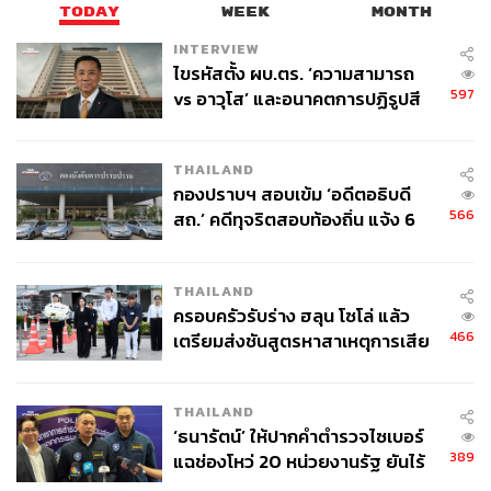
TODAY
WEEK
MONTH
INTERVIEW
ไขรหัสตั้ง ผบ.ตร. ‘ความสามารถ
597
vs อาวุโส’ และอนาคตการปฏิรูปสี
กากี กับ พล.ต.อ. เอก อังสนานนท์
THAILAND
กองปราบฯ สอบเข้ม ‘อดีตอธิบดี
566
สถ.’ คดีทุจริตสอบท้องถิ่น แจ้ง 6
ข้อหาหนัก จ่อชง ป.ป.ช. 12 ส.ค. นี้
THAILAND
ครอบครัวรับร่าง ฮลุน โซโล่ แล้ว
466
เตรียมส่งชันสูตรหาสาเหตุการเสีย
ชีวิต
THAILAND
‘ธนารัตน์’ ให้ปากคำตำรวจไซเบอร์
389
แฉช่องโหว่ 20 หน่วยงานรัฐ ยันไร้
นัยทางการเมือง