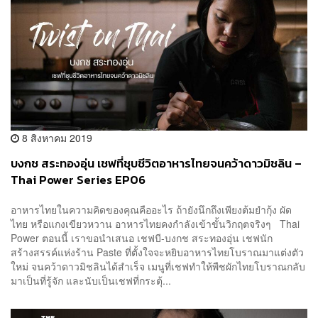
8 สิงหาคม 2019
บงกช สระทองอุ่น เชฟที่ชุบชีวิตอาหารไทยจนคว้าดาวมิชลิน –
Thai Power Series EP06
อาหารไทยในความคิดของคุณคืออะไร ถ้ายังนึกถึงเพียงต้มยำกุ้ง ผัด
ไทย หรือแกงเขียวหวาน อาหารไทยคงกำลังเข้าขั้นวิกฤตจริงๆ Thai
Power ตอนนี้ เราขอนำเสนอ เชฟบี-บงกช สระทองอุ่น เชฟนัก
สร้างสรรค์แห่งร้าน Paste ที่ตั้งใจจะหยิบอาหารไทยโบราณมาแต่งตัว
ใหม่ จนคว้าดาวมิชลินได้สำเร็จ เมนูที่เชฟทำให้พืชผักไทยโบราณกลับ
มาเป็นที่รู้จัก และนับเป็นเชฟที่กระตุ้...