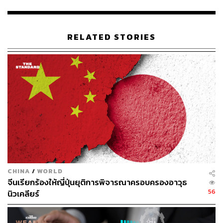
อ้างอิง:
https://www.bloomberg.com/news/articles/2024-03-2
RELATED STORIES
1/japanese-savers-have-a-quadrillion-yen-stashed-a
way-here-s-how-much-that-is
สามารถติดตาม THE STANDARD WEALTH
ผ่านแอปพลิเคชันต่างๆ ที่คุณสะดวกหรือใช้งานอยู่แล้วได้เลย
TAGS:
ธนาคารกลางญี่ปุ่น (BOJ)
เงินออม
Japan
CHINA
/
WORLD
เศรษฐกิจครัวเรือน
การออมเงิน
จีนเรียกร้องให้ญี่ปุ่นยุติการพิจารณาครอบครองอาวุธ
56
นิวเคลียร์