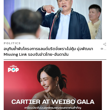
POLITICS
อนุทินย้ำพับโครงการแลนด์บริดจ์เพราะไม่คุ้ม มุ่งพัฒนา
...
Missing Link รองรับอ่าวไทย-อันดามัน