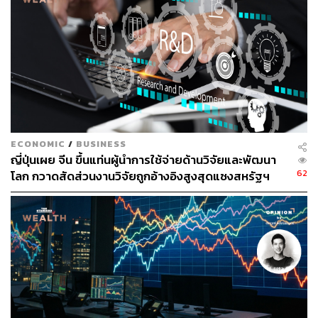
1.2K
ABOUT THE AUTHOR
THE STANDARD WEALTH
ECONOMIC
/
BUSINESS
สำนักข่าวเศรษฐกิจ ธุรกิจ และการลงทุน โดย
ญี่ปุ่นเผย จีน ขึ้นแท่นผู้นำการใช้จ่ายด้านวิจัยและพัฒนา
ทีมข่าว THE STANDARD
62
โลก กวาดสัดส่วนงานวิจัยถูกอ้างอิงสูงสุดแซงสหรัฐฯ