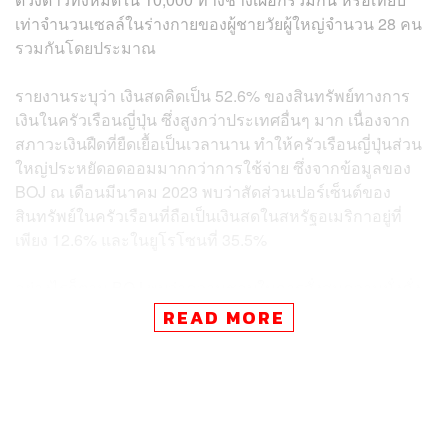
เท่าจำนวนเซลล์ในร่างกายของผู้ชายวัยผู้ใหญ่จำนวน 28 คน
รวมกันโดยประมาณ
รายงานระบุว่า เงินสดคิดเป็น 52.6% ของสินทรัพย์ทางการ
เงินในครัวเรือนญี่ปุ่น ซึ่งสูงกว่าประเทศอื่นๆ มาก เนื่องจาก
สภาวะเงินฝืดที่ยืดเยื้อเป็นเวลานาน ทำให้ครัวเรือนญี่ปุ่นส่วน
ใหญ่ประหยัดอดออมมากกว่าการใช้จ่าย ซึ่งจากข้อมูลของ
BOJ ณ เดือนมีนาคม 2023 พบว่าสัดส่วนเปอร์เซ็นต์ของ
สินทรัพย์ในครัวเรือนที่ถือเป็นเงินสดในสหรัฐอเมริกาอยู่ที่
เพียง 12.6% และในยูโรโซนที่ 35.5%
อย่างไรก็ตาม BOJ พบว่าความชอบในการสั่งสมความมั่งคั่ง
ของครัวเรือนชาวญี่ปุ่นเริ่มเปลี่ยนไป เห็นได้จากมูลค่ารวม
READ MORE
ของสินทรัพย์ครัวเรือนในหุ้นในญี่ปุ่นเพิ่มขึ้น 29.2% เมื่อเทียบ
เป็นรายปี ขณะที่การออมเงินสดเพิ่มขึ้นเพียง 1%
Tomo Kinoshita นักกลยุทธ์การตลาดระดับโลกที่ Invesco
Asset Management ชี้ว่า ทัศนคติในการลงทุนกำลังเปลี่ยน