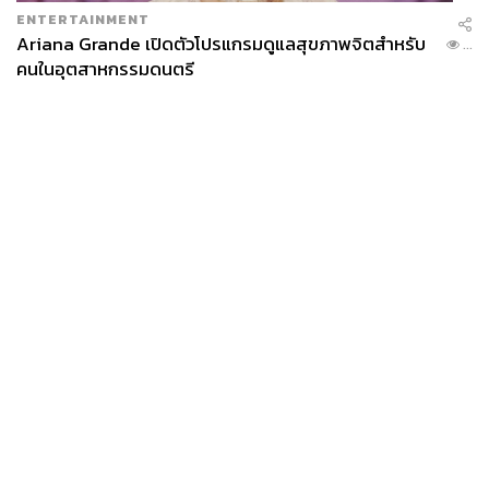
ENTERTAINMENT
Ariana Grande เปิดตัวโปรแกรมดูแลสุขภาพจิตสำหรับ
...
คนในอุตสาหกรรมดนตรี
News
Wealth
Pop
Podcast
Video
Now
Opinion
Careers
Events
Privacy
About
Contact
Policy
FOR
ADVERTISING
MEMBERSHIP