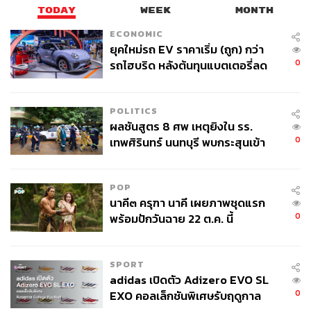
TODAY
WEEK
MONTH
ECONOMIC
ยุคใหม่รถ EV ราคาเริ่ม (ถูก) กว่า
0
รถไฮบริด หลังต้นทุนแบตเตอรี่ลด
ลง - จีนแห่บุกตลาดเกิดใหม่
POLITICS
ผลชันสูตร 8 ศพ เหตุยิงใน รร.
0
เทพศิรินทร์ นนทบุรี พบกระสุนเข้า
จุดสำคัญ ‘ศีรษะ-หน้าอก’ ครูถูกยิง
4 นัด จากระยะไกล
POP
นาคี๓ ครุฑา นาคี เผยภาพชุดแรก
0
พร้อมปักวันฉาย 22 ต.ค. นี้
SPORT
adidas เปิดตัว Adizero EVO SL
0
EXO คอลเล็กชันพิเศษรับฤดูกาล