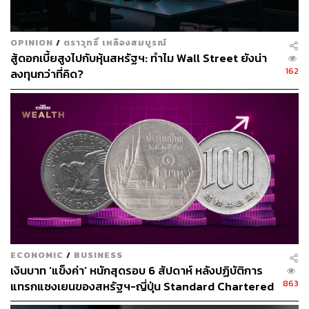
OPINION
/
ตราวุทธิ์ เหลืองสมบูรณ์
สู้ดอกเบี้ยสูงไปกับหุ้นสหรัฐฯ: ทำไม Wall Street ยังน่า
162
ลงทุนกว่าที่คิด?
ECONOMIC
/
BUSINESS
เงินบาท ‘แข็งค่า’ หนักสุดรอบ 6 สัปดาห์ หลังปฏิบัติการ
863
แทรกแซงเยนของสหรัฐฯ-ญี่ปุ่น Standard Chartered
เปิดเป้าสิ้นปีนี้จ่อแข็งต่อแตะ 32.50 บาทต่อดอลลาร์