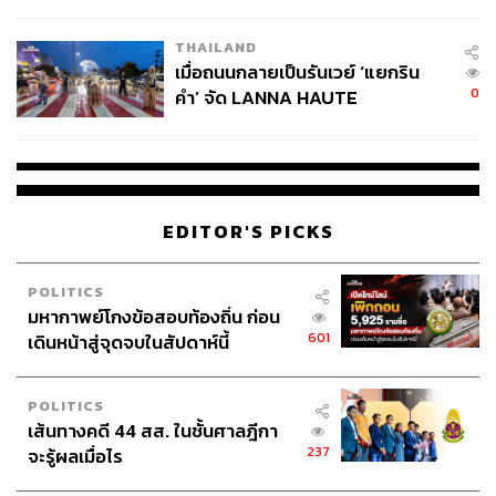
College Football
THAILAND
เมื่อถนนกลายเป็นรันเวย์ ‘แยกริน
0
คำ’ จัด LANNA HAUTE
COUTURE กลางสายฝน
EDITOR'S PICKS
POLITICS
มหากาพย์โกงข้อสอบท้องถิ่น ก่อน
601
เดินหน้าสู่จุดจบในสัปดาห์นี้
POLITICS
เส้นทางคดี 44 สส. ในชั้นศาลฎีกา
237
จะรู้ผลเมื่อไร