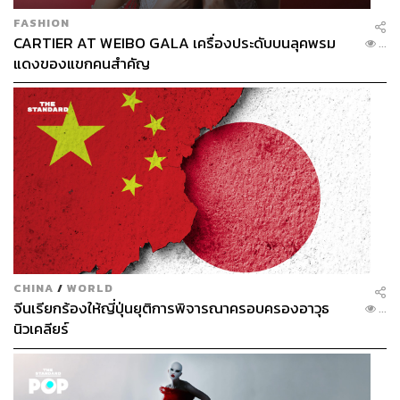
FASHION
CARTIER AT WEIBO GALA เครื่องประดับบนลุคพรม
...
แดงของแขกคนสำคัญ
CHINA
/
WORLD
จีนเรียกร้องให้ญี่ปุ่นยุติการพิจารณาครอบครองอาวุธ
...
นิวเคลียร์