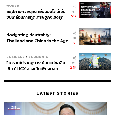
WORLD
สรุปภารกิจอนุทิน เยือนอินโดนีเซีย
557
ขับเคลื่อนการทูตเศรษฐกิจเชิงรุก
ประกาศหุ้นส่วนยุทธศาสตร์ไทย –
อินโดนีเซีย
Navigating Neutrality:
Thailand and China in the Age
191
of a New Global Order
BUSINESS
/
ECONOMIC
วิเคราะห์ปรากฏการณ์คนแห่ขอสิน
2.7K
เชื่อ CLICX อาจเป็นเพียงยอด
ภูเขาน้ำแข็ง ของปัญหาหนี้ครัว
เรือนไทยที่ถูกซุกไว้
LATEST STORIES