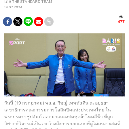
โดย
THE STANDARD TEAM
19.07.2024
477
วันนี้ (19 กรกฎาคม) พล.อ. วิชญ์ เทพหัสดิน ณ อยุธยา
เลขาธิการคณะกรรมการโอลิมปิคแห่งประเทศไทย ใน
พระบรมราชูปถัมภ์ ออกมาแถลงปมชุดผ้าไหมสีฟ้า ที่ถูก
วิพากษ์วิจารณ์เป็นวงกว้างถึงการออกแบบที่ดูไม่เหมาะสมที่