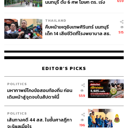
659
นนทบุรี ดับ 6 ศพ โฆษก ตร. เร่ง
สอบปมขโมยปืนปู่ก่อเหตุ
THAILAND
คืบหน้าเหตุยิงเทพศิรินทร์ นนทบุรี
515
เด็ก 14 เสียชีวิตที่โรงพยาบาล สธ.
ยืนยันครูเสียชีวิต 5 ราย เจ็บ 22
ราย
EDITOR'S PICKS
POLITICS
มหากาพย์โกงข้อสอบท้องถิ่น ก่อน
559
เดินหน้าสู่จุดจบในสัปดาห์นี้
POLITICS
เส้นทางคดี 44 สส. ในชั้นศาลฎีกา
196
จะรู้ผลเมื่อไร