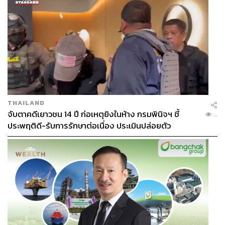
THAILAND
จับตาคดีเยาวชน 14 ปี ก่อเหตุยิงในห้าง กรมพินิจฯ ชี้
...
ประพฤติดี-รับการรักษาต่อเนื่อง ประเมินปล่อยตัว
TAGS:
วิชญ์ เทพหัสดิน ณ อยุธยา
คณะกรรมการโอลิมปิคแห่งประเทศไทยฯ
Olympic Games Paris 2024
Paris 2024
Olympic Games 2024
โอลิมปิกเกมส์ ปารีส 2024
ชุดนักกีฬา
แกรนด์สปอร์ต