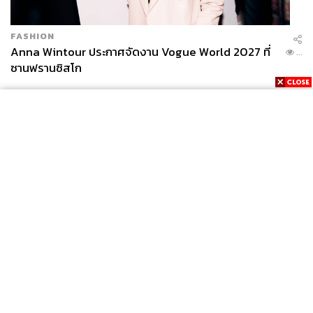
FASHION
Anna Wintour ประกาศจัดงาน Vogue World 2027 ที่
...
ซานฟรานซิสโก
News
Wealth
Pop
Podcast
Video
Now
Opinion
Careers
Events
Privacy
About
Contact
Policy
FOR
ADVERTISING