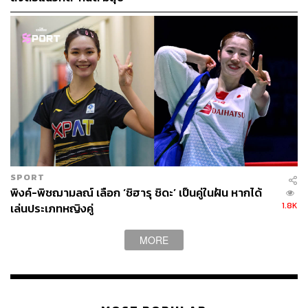
SPORT
พิงค์-พิชฌามลณ์ เลือก ‘ชิฮารุ ชิดะ’ เป็นคู่ในฝัน หากได้
1.8K
เล่นประเภทหญิงคู่
MORE