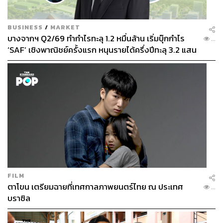
BUSINESS
/
MARKET
บางจากฯ Q2/69 ทำกำไรทะลุ 1.2 หมื่นล้าน เริ่มบุ๊กกำไร
...
‘SAF’ เชิงพาณิชย์ครั้งแรก หนุนรายได้ครึ่งปีทะลุ 3.2 แสน
ล้าน
478
ABOUT THE AUTHOR
THE STANDARD TEAM
กองบรรณาธิการ THE STANDARD
ABOUT THE PHOTOGRAPHER
FILM
ฐานิส สุดโต
ตาโขน เตรียมฉายที่เทศกาลภาพยนตร์ไทย ณ ประเทศ
...
บรรณาธิการภาพ ประจำสำนักข่าว THE
บราซิล
STANDARD