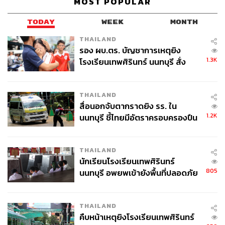
MOST POPULAR
TODAY
WEEK
MONTH
THAILAND
รอง ผบ.ตร. บัญชาการเหตุยิง
1.3K
โรงเรียนเทพศิรินทร์ นนทบุรี สั่ง
ค้นหา 2 รอบยืนยันไร้คนติดค้าง พบ
ศพปู่-ย่าที่บ้านพักผู้ก่อเหตุ
THAILAND
สื่อนอกจับตากราดยิง รร. ใน
1.2K
นนทบุรี ชี้ไทยมีอัตราครอบครองปืน
สูงในระดับต้นของภูมิภาค
THAILAND
นักเรียนโรงเรียนเทพศิรินทร์
805
นนทบุรี อพยพเข้ายังพื้นที่ปลอดภัย
ชั่วคราว หลังเหตุใช้อาวุธปืนภายใน
โรงเรียนคลี่คลาย
THAILAND
คืบหน้าเหตุยิงโรงเรียนเทพศิรินทร์