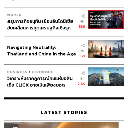
WORLD
สรุปภารกิจอนุทิน เยือนอินโดนีเซีย
539
ขับเคลื่อนการทูตเศรษฐกิจเชิงรุก
ประกาศหุ้นส่วนยุทธศาสตร์ไทย –
อินโดนีเซีย
Navigating Neutrality:
Thailand and China in the Age
169
of a New Global Order
BUSINESS
/
ECONOMIC
วิเคราะห์ปรากฏการณ์คนแห่ขอสิน
2.6K
เชื่อ CLICX อาจเป็นเพียงยอด
ภูเขาน้ำแข็ง ของปัญหาหนี้ครัว
เรือนไทยที่ถูกซุกไว้
LATEST STORIES