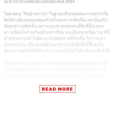
จะนำไปใช้ในพิธีเปิดโอลิมปิกเกมส์ 2024
โดย พล.อ. วิชญ์ กล่าวว่า “ในฐานะตัวแทนคณะกรรมการโอ
ลิมปิคฯ ต้องขอขอบคุณสำหรับทุกความคิดเห็น และน้อมรับ
ฟังทุกความคิดเห็น เพราะประชาชนทุกคนมีสิทธิ์ที่จะออก
ความคิดเห็นร่วมกันอย่างเท่าเทียม และต้องขออภัยมา ณ ที่นี้
สำหรับความเข้าใจผิดและข้อผิดพลาดที่เกิดขึ้น ไม่ว่าจะมา
จากส่วนไหน เนื่องด้วยที่ผ่านมาทางโอลิมปิกมิได้ชี้แจงให้
ชัดเจนว่าชุดไหนใช้สำหรับงานช่วงใดในโอลิมปิกเกมส์ครั้งนี้
“เนื่องจากทางคณะกรรมการโอลิมปิคฯ และทีมงานมีความ
ตั้งใจเผยแพร่ศิลปวัฒนธรรม ร่วมขับเคลื่อนซอฟต์พาวเวอร์
ของประเทศไทยผ่านวัฒนธรรมผ้าและสิ่งทอไทย จึงได้มอบ
หมายให้ทีมออกแบบของแต่ละแบรนด์ทำมาเสนอ ซึ่งก็จะมี
ในส่วนของชุดกีฬา แจ็กเก็ต, ชุดไทยพระราชทาน, รองเท้า,
READ MORE
กระเป๋า และอุปกรณ์ต่างๆ ซึ่งทางคณะกรรมการโอลิมปิคฯ
เป็นผู้คัดเลือกผู้ออกแบบตัดเย็บเองภายใต้ชื่อแบรนด์ ทรงสมัย
ทางคณะกรรมการโอลิมปิคฯ ดำเนินการคัดเลือกผ้าเอง ไม่
เกี่ยวข้องกับหน่วยงานใด