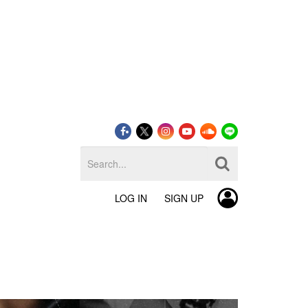
LOG IN
SIGN UP