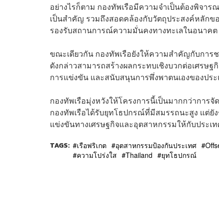
อย่างไรก็ตาม กองทัพเรือมีความจำเป็นต้องพิจาร
เป็นสำคัญ รวมถึงสอดคล้องกับวัตถุประสงค์หลั
รองรับสถานการณ์ความมั่นคงทางทะเลในอนาคต
ขณะเดียวกัน กองทัพเรือยังให้ความสำคัญกับการช
ดังกล่าวสามารถสร้างผลกระทบเชิงบวกต่อเศรษฐ
การแข่งขัน และสนับสนุนการพึ่งพาตนเองของป
กองทัพเรือมุ่งหวังให้โครงการนี้เป็นมากกว่าการจั
กองทัพเรือได้รับยุทโธปกรณ์ที่มีสมรรถนะสูง แต
แข่งขันทางเศรษฐกิจและอุตสาหกรรมให้กับประเทศไท
TAGS:
เรือฟริเกต
อุตสาหกรรมป้องกันประเทศ
Offs
ความโปร่งใส
Thailand
ยุทโธปกรณ์