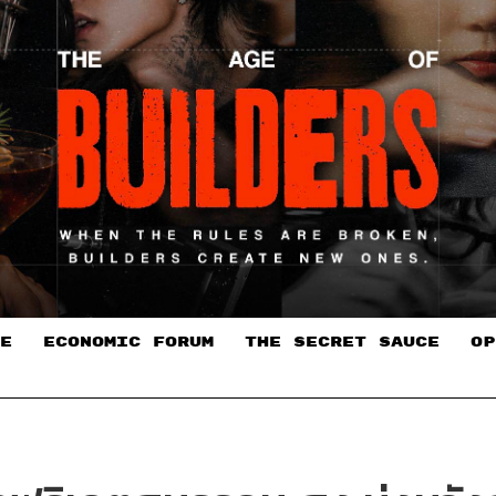
E
ECONOMIC FORUM
THE SECRET SAUCE​
OP