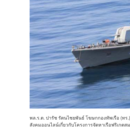
พล.ร.ต. ปารัช รัตนไชยพันธ์ โฆษกกองทัพเรือ (ท
สังคมออนไลน์เกี่ยวกับโครงการจัดหาเรือฟริเกตส