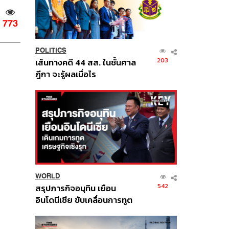
773
POLITICS
203
เส้นทางคดี 44 สส. ในชั้นศาล
ฎีกา จะรู้ผลเมื่อไร
WORLD
542
สรุปภารกิจอนุทิน เยือน
อินโดนีเซีย ขับเคลื่อนการทูต
เศรษฐกิจเชิงรุก ประกาศหุ้น
ส่วนยุทธศาสตร์ไทย –