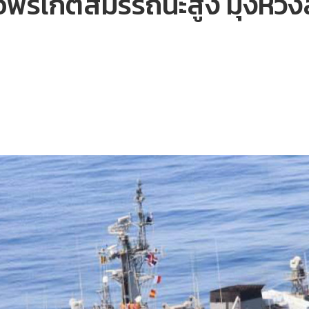
ือฟริเกตสมรรถนะสูง มุ่งหวั