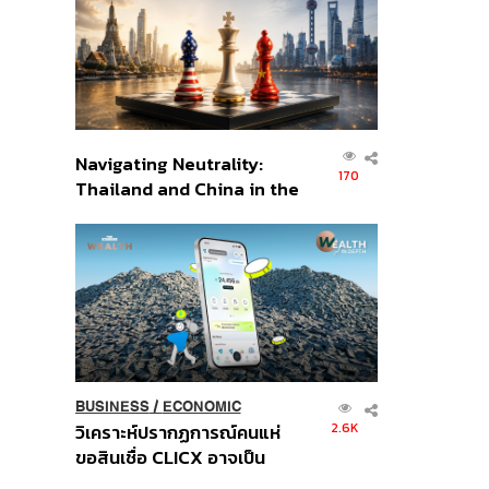
อินโดนีเซีย
Navigating Neutrality:
170
Thailand and China in the
Age of a New Global
Order
BUSINESS
/
ECONOMIC
2.6K
วิเคราะห์ปรากฏการณ์คนแห่
ขอสินเชื่อ CLICX อาจเป็น
เพียงยอดภูเขาน้ำแข็ง ของ