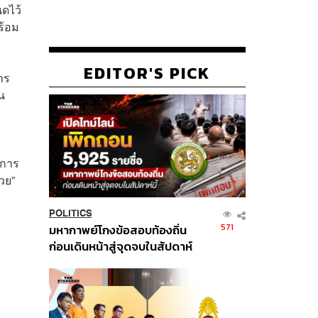
ดไว้
ร้อม
EDITOR'S PICK
าร
น
นการ
วย”
POLITICS
571
มหากาพย์โกงข้อสอบท้องถิ่น
ก่อนเดินหน้าสู่จุดจบในสัปดาห์
นี้