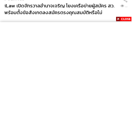
iLaw เปิดจักรวาลอำนาจเจริญ โยงเครือข่ายผู้สมัคร สว.
...
พร้อมตั้งข้อสังเกตลงสมัครตรงคุณสมบัติหรือไม่
News
Wealth
Pop
Podcast
Video
Now
Opinion
Careers
Events
Privacy
About
Contact
Policy
FOR
ADVERTISING
MEMBERSHIP