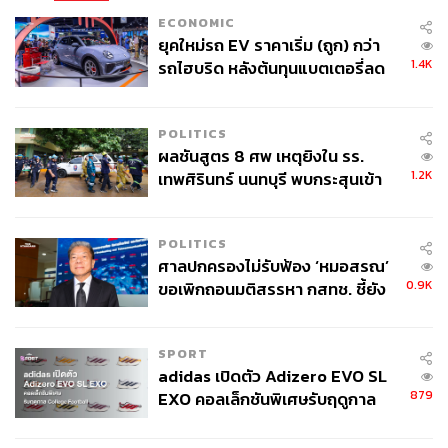
ECONOMIC
ยุคใหม่รถ EV ราคาเริ่ม (ถูก) กว่า
1.4K
รถไฮบริด หลังต้นทุนแบตเตอรี่ลด
ลง - จีนแห่บุกตลาดเกิดใหม่
POLITICS
ผลชันสูตร 8 ศพ เหตุยิงใน รร.
1.2K
เทพศิรินทร์ นนทบุรี พบกระสุนเข้า
จุดสำคัญ ‘ศีรษะ-หน้าอก’ ครูถูกยิง
4 นัด จากระยะไกล
POLITICS
ศาลปกครองไม่รับฟ้อง ‘หมอสรณ’
0.9K
ขอเพิกถอนมติสรรหา กสทช. ชี้ยัง
ไม่ใช่ผู้เดือดร้อนเสียหาย
SPORT
adidas เปิดตัว Adizero EVO SL
879
EXO คอลเล็กชันพิเศษรับฤดูกาล
College Football