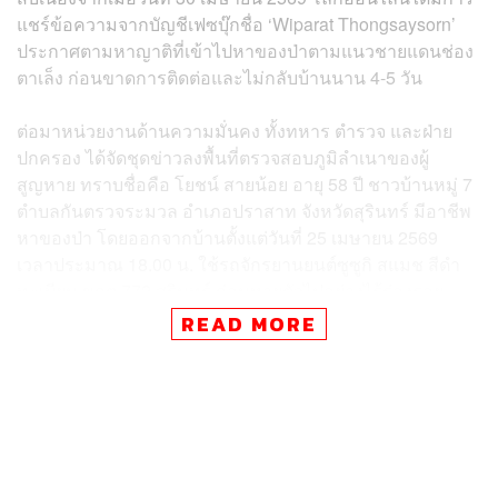
แชร์ข้อความจากบัญชีเฟซบุ๊กชื่อ ‘Wiparat Thongsaysorn’
ประกาศตามหาญาติที่เข้าไปหาของป่าตามแนวชายแดนช่อง
ตาเล็ง ก่อนขาดการติดต่อและไม่กลับบ้านนาน 4-5 วัน
ต่อมาหน่วยงานด้านความมั่นคง ทั้งทหาร ตำรวจ และฝ่าย
ปกครอง ได้จัดชุดข่าวลงพื้นที่ตรวจสอบภูมิลำเนาของผู้
สูญหาย ทราบชื่อคือ โยชน์ สายน้อย อายุ 58 ปี ชาวบ้านหมู่ 7
ตำบลกันตรวจระมวล อำเภอปราสาท จังหวัดสุรินทร์ มีอาชีพ
หาของป่า โดยออกจากบ้านตั้งแต่วันที่ 25 เมษายน 2569
เวลาประมาณ 18.00 น. ใช้รถจักรยานยนต์ซูซูกิ สแมช สีดำ
ทะเบียน ขกต 772 สุรินทร์ ก่อนหายตัวไปอย่างไร้ร่องรอย
READ MORE
ญาติให้ข้อมูลว่า ปกติโยชน์จะเข้าป่าเพียง 1-2 วันแล้วกลับ
บ้าน จึงเชื่อว่าอาจเกิดเหตุไม่คาดคิด หรืออาจถูกเจ้าหน้าที่
กัมพูชาควบคุมตัว กระทั่ง กันนิกา หอมขจร ภรรยา ได้เข้า
แจ้งความบุคคลสูญหายไว้ที่ สถานีตำรวจภูธรกาบเชิง ตั้งแต่
วันที่ 29 เมษายน เพื่อให้เจ้าหน้าที่ช่วยติดตาม