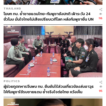
THAILAND
โฆษก ทบ. ย้ำชายแดนไทย-กัมพูชายังปกติ เฝ้าระวัง 24
116
ชั่วโมง มั่นใจไทยไม่เสียเปรียบเวทีโลก หลังกัมพูชายื่น UN
รับรอง MOU43
POLITICS
ผู้ช่วยทูตทหารจีนพบ ทบ. ยืนยันไร้ส่วนเกี่ยวข้องส่งอาวุธ
95
ให้กัมพูชาใช้รบชายแดน ย้ำจริงใจต่อไทย หวังเห็น
ทางออกสันติวิธี