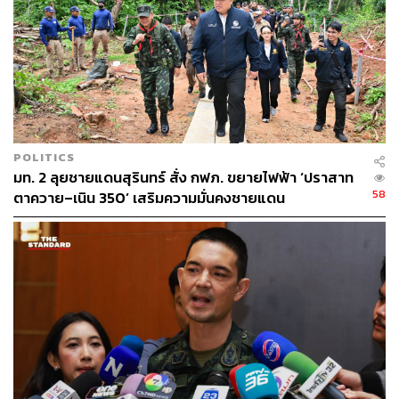
114
POLITICS
มท. 2 ลุยชายแดนสุรินทร์ สั่ง กฟภ. ขยายไฟฟ้า ‘ปราสาท
58
ตาควาย–เนิน 350’ เสริมความมั่นคงชายแดน
ABOUT THE AUTHOR
THE STANDARD TEAM
กองบรรณาธิการ THE STANDARD