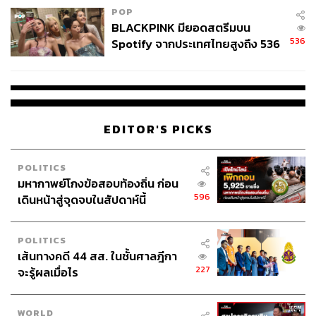
POP
BLACKPINK มียอดสตรีมบน
536
Spotify จากประเทศไทยสูงถึง 536
ล้านครั้ง ตลอด 10 ปีที่ผ่านมา
EDITOR'S PICKS
POLITICS
มหากาพย์โกงข้อสอบท้องถิ่น ก่อน
596
เดินหน้าสู่จุดจบในสัปดาห์นี้
POLITICS
เส้นทางคดี 44 สส. ในชั้นศาลฎีกา
227
จะรู้ผลเมื่อไร
WORLD