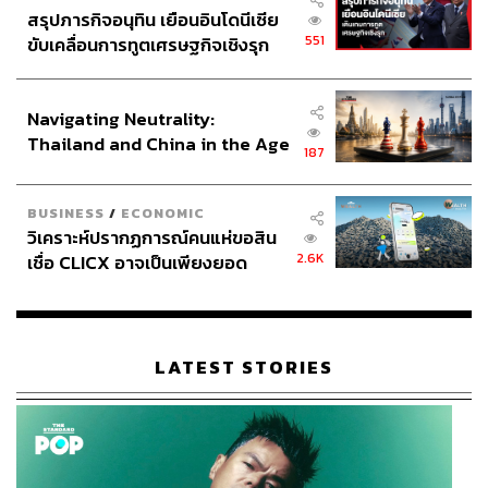
สรุปภารกิจอนุทิน เยือนอินโดนีเซีย
551
ขับเคลื่อนการทูตเศรษฐกิจเชิงรุก
ประกาศหุ้นส่วนยุทธศาสตร์ไทย –
อินโดนีเซีย
Navigating Neutrality:
Thailand and China in the Age
187
of a New Global Order
BUSINESS
/
ECONOMIC
วิเคราะห์ปรากฏการณ์คนแห่ขอสิน
2.6K
เชื่อ CLICX อาจเป็นเพียงยอด
ภูเขาน้ำแข็ง ของปัญหาหนี้ครัว
เรือนไทยที่ถูกซุกไว้
LATEST STORIES