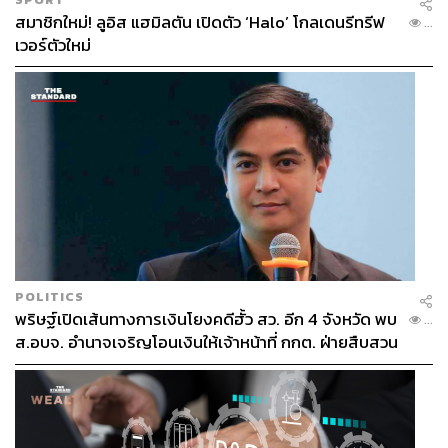
สมาชิกใหม่! ลูอิส แฮมิลตัน เปิดตัว ‘Halo’ โกลเดนรีทรีฟ
...
เวอร์ตัวใหม่
POLITICS
พริษฐ์เปิดเส้นทางการเงินโยงคดีฮั้ว สว. อีก 4 จังหวัด พบ
...
ส.อบจ. อำนาจเจริญโอนเงินให้เจ้าหน้าที่ กกต. ฝ่ายสืบสวน