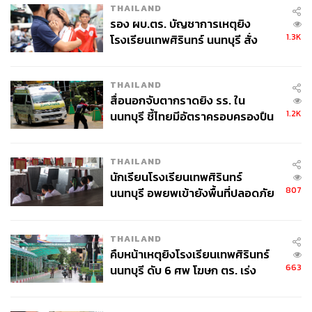
THAILAND
รอง ผบ.ตร. บัญชาการเหตุยิง
1.3K
โรงเรียนเทพศิรินทร์ นนทบุรี สั่ง
ค้นหา 2 รอบยืนยันไร้คนติดค้าง พบ
ศพปู่-ย่าที่บ้านพักผู้ก่อเหตุ
THAILAND
สื่อนอกจับตากราดยิง รร. ใน
1.2K
นนทบุรี ชี้ไทยมีอัตราครอบครองปืน
สูงในระดับต้นของภูมิภาค
THAILAND
นักเรียนโรงเรียนเทพศิรินทร์
807
นนทบุรี อพยพเข้ายังพื้นที่ปลอดภัย
ชั่วคราว หลังเหตุใช้อาวุธปืนภายใน
โรงเรียนคลี่คลาย
THAILAND
คืบหน้าเหตุยิงโรงเรียนเทพศิรินทร์
663
นนทบุรี ดับ 6 ศพ โฆษก ตร. เร่ง
สอบปมขโมยปืนปู่ก่อเหตุ