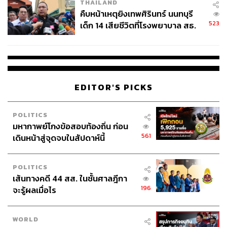
THAILAND
คืบหน้าเหตุยิงเทพศิรินทร์ นนทบุรี
523
เด็ก 14 เสียชีวิตที่โรงพยาบาล สธ.
ยืนยันครูเสียชีวิต 5 ราย เจ็บ 22
ราย
EDITOR'S PICKS
POLITICS
มหากาพย์โกงข้อสอบท้องถิ่น ก่อน
561
เดินหน้าสู่จุดจบในสัปดาห์นี้
POLITICS
เส้นทางคดี 44 สส. ในชั้นศาลฎีกา
196
จะรู้ผลเมื่อไร
WORLD