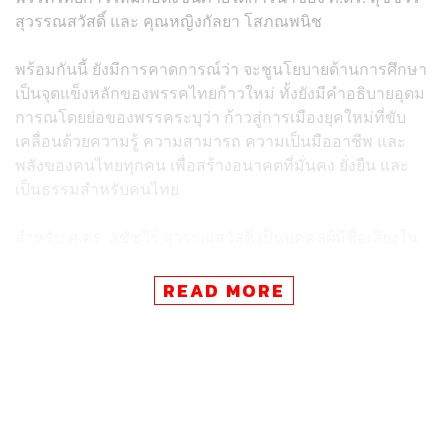
สุวรรณสวัสดิ์ และ คุณหญิงกัลยา โสภณพนิช
พร้อมกันนี้ ยังมีการคาดการณ์ว่า จะชูนโยบายด้านการศึกษา
เป็นจุดแข็งหลักของพรรคไทยก้าวใหม่ ทั้งยังมีคำอธิบายอุดม
การณโดยย่อของพรรคระบุว่า ก้าวสู่การเมืองยุคใหม่ที่ขับ
เคลื่อนด้วยความรู้ ความสามารถ ความเป็นมืออาชีพ และ
พลังของคนไทยทุกคน เพื่อสร้างอนาคตที่มั่นคง ยั่งยืน และ
เป็นธรรมสำหรับคนไทย
สำหรับ ศ.ดร. สุชัชวีร์ สุวรรณสวัสดิ์ เป็นบุคคลผู้มีชื่อเสียงใน
แวดวงวิชาการวิศวกรรมโยธา มีความเชี่ยวชาญด้าน
วิศวกรรมใต้ดิน อุโมงค์ และธรณีเทคนิค เคยดำรงตำแหน่ง
READ MORE
อธิการบดีสถาบันเทคโนโลยีพระจอมเกล้าเจ้าคุณ ทหาร
ลาดกระบัง (สจล.) ระหว่างปี 2553-2564
บทบาททางการเมือง เคยได้รับการเสนอชื่อเป็นผู้สมัครจาก
พรรคประชาธิปัตย์ในการเลือกตั้งผู้ว่าราชการ
กรุงเทพมหานคร ปี 2565 ก่อนได้รับตำแหน่งรองหัวหน้า