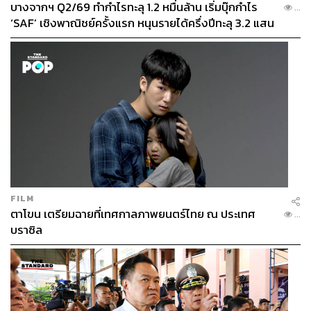
บางจากฯ Q2/69 ทำกำไรทะลุ 1.2 หมื่นล้าน เริ่มบุ๊กกำไร
...
‘SAF’ เชิงพาณิชย์ครั้งแรก หนุนรายได้ครึ่งปีทะลุ 3.2 แสน
ล้าน
FILM
ตาโขน เตรียมฉายที่เทศกาลภาพยนตร์ไทย ณ ประเทศ
...
บราซิล