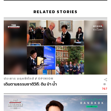
RELATED STORIES
333
ABOUT THE AUTHOR
THE STANDARD TEAM
กองบรรณาธิการ THE STANDARD
ABOUT THE PHOTOGRAPHER
ณาฌารัฐ ภักดีอาสา
ช่างภาพข่าว ประจำสำนักข่าว THE
STANDARD
ประสาร มฤคพิทักษ์
/
OPINION
เดินตามธรรมชาติวิถี: ดิน ป่า น้ำ
767
ABOUT THE PHOTOGRAPHER
สลัก แก้วเชื้อ
ช่างภาพประจำสำนักข่าว THE STANDARD