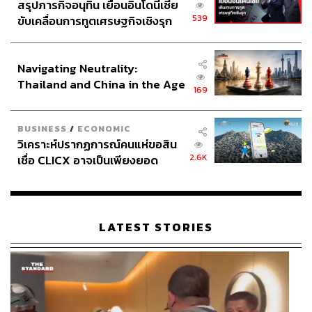
สรุปภารกิจอนุทิน เยือนอินโดนีเซีย
539
ขับเคลื่อนการทูตเศรษฐกิจเชิงรุก
ประกาศหุ้นส่วนยุทธศาสตร์ไทย –
อินโดนีเซีย
Navigating Neutrality:
Thailand and China in the Age
169
of a New Global Order
BUSINESS
/
ECONOMIC
วิเคราะห์ปรากฏการณ์คนแห่ขอสิน
2.6K
เชื่อ CLICX อาจเป็นเพียงยอด
ภูเขาน้ำแข็ง ของปัญหาหนี้ครัว
เรือนไทยที่ถูกซุกไว้
LATEST STORIES