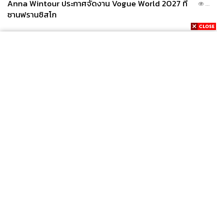
Anna Wintour ประกาศจัดงาน Vogue World 2027 ที่
...
ซานฟรานซิสโก
News
Wealth
Pop
Podcast
Video
Now
Opinion
Careers
Events
Privacy
About
Contact
Policy
FOR
ADVERTISING
MEMBERSHIP