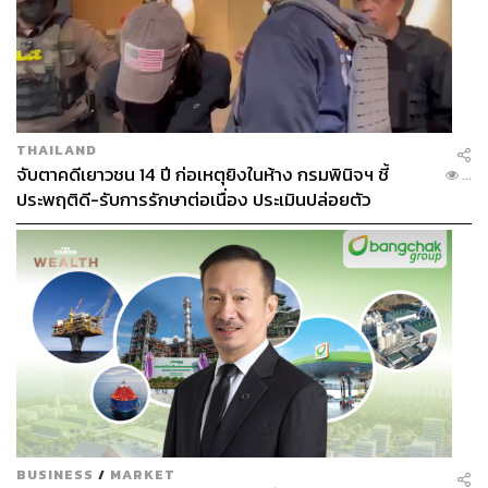
THAILAND
จับตาคดีเยาวชน 14 ปี ก่อเหตุยิงในห้าง กรมพินิจฯ ชี้
...
ประพฤติดี-รับการรักษาต่อเนื่อง ประเมินปล่อยตัว
BUSINESS
/
MARKET