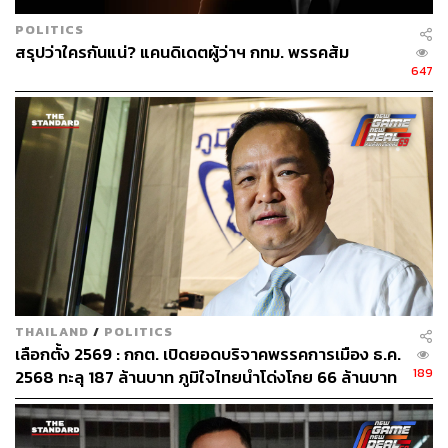
POLITICS
สรุปว่าใครกันแน่? แคนดิเดตผู้ว่าฯ กทม. พรรคส้ม
647
THAILAND
/
POLITICS
เลือกตั้ง 2569 : กกต. เปิดยอดบริจาคพรรคการเมือง ธ.ค.
189
2568 ทะลุ 187 ล้านบาท ภูมิใจไทยนำโด่งโกย 66 ล้านบาท