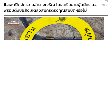
iLaw เปิดจักรวาลอำนาจเจริญ โยงเครือข่ายผู้สมัคร สว.
...
พร้อมตั้งข้อสังเกตลงสมัครตรงคุณสมบัติหรือไม่
THAILAND
รอง ผบช. ภ.1 เผย เก็บพยานหลักฐานเกี่ยวกับผู้ก่อเหตุยิง
...
ในโรงเรียนไปตรวจสอบทั้งหมดแล้ว