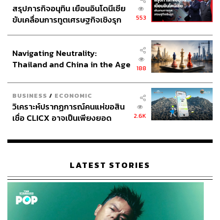
สรุปภารกิจอนุทิน เยือนอินโดนีเซีย
553
ขับเคลื่อนการทูตเศรษฐกิจเชิงรุก
ประกาศหุ้นส่วนยุทธศาสตร์ไทย –
อินโดนีเซีย
Navigating Neutrality:
Thailand and China in the Age
188
of a New Global Order
BUSINESS
/
ECONOMIC
วิเคราะห์ปรากฏการณ์คนแห่ขอสิน
2.6K
เชื่อ CLICX อาจเป็นเพียงยอด
ภูเขาน้ำแข็ง ของปัญหาหนี้ครัว
เรือนไทยที่ถูกซุกไว้
LATEST STORIES