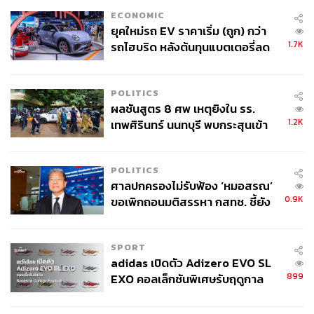
ECONOMIC
ยุคใหม่รถ EV ราคาเริ่ม (ถูก) กว่า
1.7K
รถไฮบริด หลังต้นทุนแบตเตอรี่ลด
ลง - จีนแห่บุกตลาดเกิดใหม่
POLITICS
ผลชันสูตร 8 ศพ เหตุยิงใน รร.
1.2K
เทพศิรินทร์ นนทบุรี พบกระสุนเข้า
จุดสำคัญ ‘ศีรษะ-หน้าอก’ ครูถูกยิง
4 นัด จากระยะไกล
POLITICS
ศาลปกครองไม่รับฟ้อง ‘หมอสรณ’
0.9K
ขอเพิกถอนมติสรรหา กสทช. ชี้ยัง
ไม่ใช่ผู้เดือดร้อนเสียหาย
SPORT
adidas เปิดตัว Adizero EVO SL
899
EXO คอลเล็กชันพิเศษรับฤดูกาล
College Football