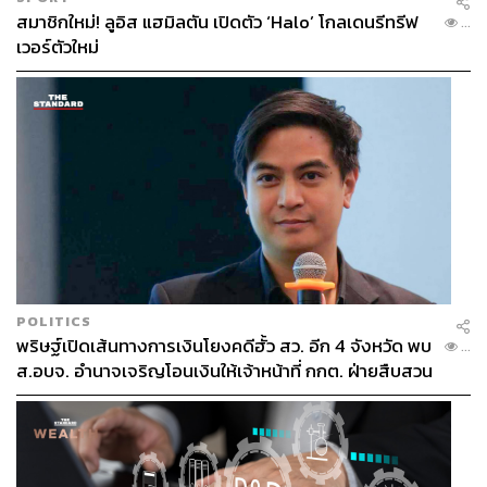
สมาชิกใหม่! ลูอิส แฮมิลตัน เปิดตัว ‘Halo’ โกลเดนรีทรีฟ
...
เวอร์ตัวใหม่
POLITICS
พริษฐ์เปิดเส้นทางการเงินโยงคดีฮั้ว สว. อีก 4 จังหวัด พบ
...
ส.อบจ. อำนาจเจริญโอนเงินให้เจ้าหน้าที่ กกต. ฝ่ายสืบสวน