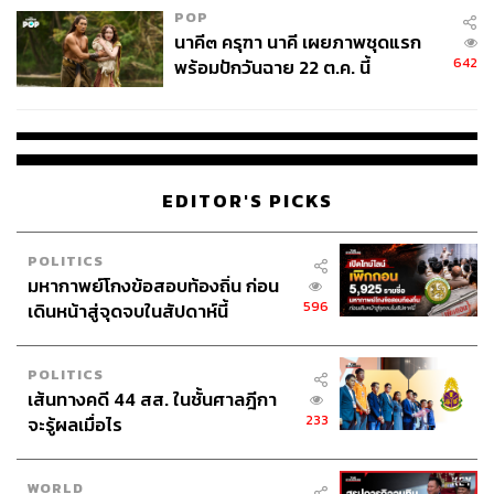
POP
นาคี๓ ครุฑา นาคี เผยภาพชุดแรก
642
พร้อมปักวันฉาย 22 ต.ค. นี้
EDITOR'S PICKS
POLITICS
มหากาพย์โกงข้อสอบท้องถิ่น ก่อน
596
เดินหน้าสู่จุดจบในสัปดาห์นี้
POLITICS
เส้นทางคดี 44 สส. ในชั้นศาลฎีกา
233
จะรู้ผลเมื่อไร
WORLD