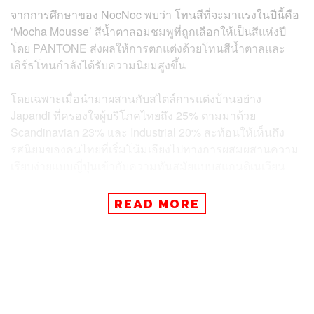
จากการศึกษาของ NocNoc พบว่า โทนสีที่จะมาแรงในปีนี้คือ
‘Mocha Mousse’ สีน้ำตาลอมชมพูที่ถูกเลือกให้เป็นสีแห่งปี
โดย PANTONE ส่งผลให้การตกแต่งด้วยโทนสีน้ำตาลและ
เอิร์ธโทนกำลังได้รับความนิยมสูงขึ้น
โดยเฉพาะเมื่อนำมาผสานกับสไตล์การแต่งบ้านอย่าง
Japandi ที่ครองใจผู้บริโภคไทยถึง 25% ตามมาด้วย
Scandinavian 23% และ Industrial 20% สะท้อนให้เห็นถึง
รสนิยมของคนไทยที่เริ่มโน้มเอียงไปทางการผสมผสานความ
เรียบง่ายแบบญี่ปุ่นเข้ากับความทันสมัยแบบสแกนดิเนเวียน
‘มินิมัล’ ยังคงเป็นคีย์เวิร์ดสำคัญของการแต่งบ้านปี 2025 แต่
READ MORE
มาในรูปแบบที่ฉลาดขึ้น เน้นเฟอร์นิเจอร์มัลติฟังก์ชันที่ตอบ
โจทย์การใช้งานหลากหลาย สร้างพื้นที่โปร่งโล่ง ให้ความ
รู้สึกผ่อนคลายจากความวุ่นวายภายนอก การจัดวาง
เฟอร์นิเจอร์แบบมินิมัลไม่เพียงสร้างความสบายตา แต่ยังช่วย
ให้การทำความสะอาดและดูแลรักษาง่ายขึ้น เหมาะกับไลฟ์
สไตล์คนเมืองที่มีเวลาจำกัด