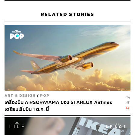
อุณหภูมิอัตโนมัติตามช่วงเวลาที่ผู้อยู่อาศัยชอบ หรือการเปิด-
ปิดไฟตามรูปแบบการใช้งานประจำวัน
RELATED STORIES
การตกแต่งบ้านในปี 2025 ยังให้ความสำคัญกับการเชื่อมโยง
กับธรรมชาติมากขึ้นด้วยการเพิ่มพื้นที่สีเขียวในบ้าน ไม่ว่าจะ
เป็นมุมสวนเล็กๆ การจัดวางต้นไม้ประดับ หรือการใช้วัสดุ
ธรรมชาติในการตกแต่ง เพื่อสร้างบรรยากาศผ่อนคลายและ
เพิ่มคุณภาพอากาศภายในบ้าน
เมื่อบ้านไม่ใช่แค่ที่อยู่อาศัย แต่คือพื้นที่ที่หลอมรวม
เทคโนโลยี ความงาม และการใช้ชีวิต เราจึงกำลังเห็นการ
เปลี่ยนแปลงครั้งสำคัญของวงการตกแต่งบ้านที่มุ่งสู่การ
สร้างสรรค์พื้นที่ที่ ‘ฉลาดล้ำ’ แต่ยังคงความ ‘อบอุ่น’ ราวกับมี
ART & DESIGN
/
POP
ชีวิต
เครื่องบิน AIRSORAYAMA ของ STARLUX Airlines
141
เตรียมเริ่มบิน 1 ต.ค. นี้
สามารถติดตาม THE STANDARD WEALTH
ผ่านแอปพลิเคชันต่างๆ ที่คุณสะดวกหรือใช้งานอยู่แล้วได้เลย