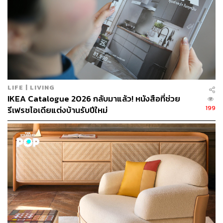
TAGS:
Smart Home
Pantone
การแต่งบ้าน
ของแต่งบ้าน
LIFE | LIVING
IKEA Catalogue 2026 กลับมาแล้ว! หนังสือที่ช่วย
199
รีเฟรชไอเดียแต่งบ้านรับปีใหม่
785
ABOUT THE AUTHOR
THE STANDARD WEALTH
สำนักข่าวเศรษฐกิจ ธุรกิจ และการลงทุน โดย
ทีมข่าว THE STANDARD