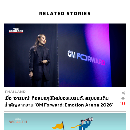
TAGS:
LINE MAN
Grab
Food Delivery
Robinhood
RELATED STORIES
เดลิเวอรี่
312
ABOUT THE AUTHOR
THAILAND
เมื่อ ‘อารมณ์’ คือสมรภูมิใหม่ของแบรนด์: สรุปประเด็น
สกุลชัย เก่งอนันตานนท์
155
สำคัญจากงาน ‘OM Forward: Emotion Arena 2026’
Content Creator สำนักข่าว THE
STANDARD WEALTH
[PR NEWS]