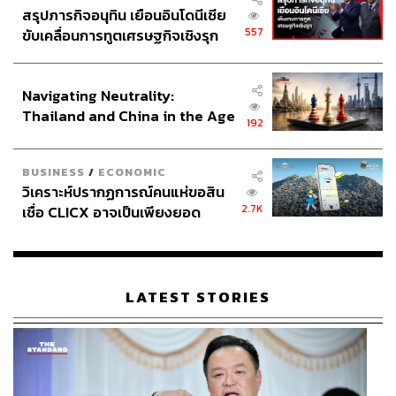
สรุปภารกิจอนุทิน เยือนอินโดนีเซีย
557
ขับเคลื่อนการทูตเศรษฐกิจเชิงรุก
ประกาศหุ้นส่วนยุทธศาสตร์ไทย –
อินโดนีเซีย
Navigating Neutrality:
Thailand and China in the Age
192
of a New Global Order
BUSINESS
/
ECONOMIC
วิเคราะห์ปรากฏการณ์คนแห่ขอสิน
2.7K
เชื่อ CLICX อาจเป็นเพียงยอด
ภูเขาน้ำแข็ง ของปัญหาหนี้ครัว
เรือนไทยที่ถูกซุกไว้
LATEST STORIES