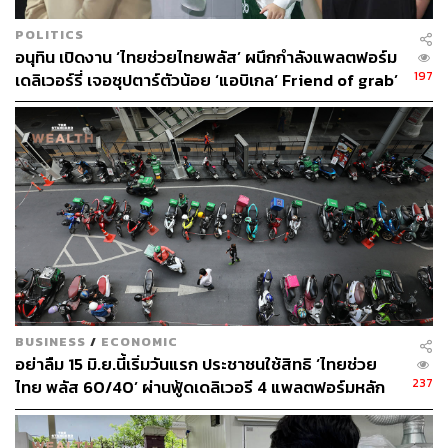
POLITICS
อนุทิน เปิดงาน ‘ไทยช่วยไทยพลัส’ ผนึกกำลังแพลตฟอร์ม
197
เดลิเวอร์รี่ เจอซุปตาร์ตัวน้อย ‘แอบิเกล‘ Friend of grab’
BUSINESS
/
ECONOMIC
อย่าลืม 15 มิ.ย.นี้เริ่มวันแรก ประชาชนใช้สิทธิ ‘ไทยช่วย
237
ไทย พลัส 60/40’ ผ่านฟู้ดเดลิเวอรี 4 แพลตฟอร์มหลัก
ร้านค้าสมัครผ่านแอปฯ ถุงเงิน