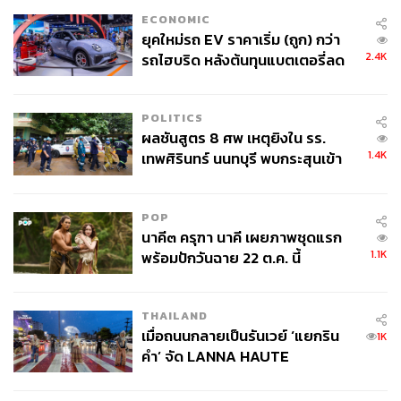
ECONOMIC
ยุคใหม่รถ EV ราคาเริ่ม (ถูก) กว่า
2.4K
รถไฮบริด หลังต้นทุนแบตเตอรี่ลด
ลง - จีนแห่บุกตลาดเกิดใหม่
POLITICS
ผลชันสูตร 8 ศพ เหตุยิงใน รร.
1.4K
เทพศิรินทร์ นนทบุรี พบกระสุนเข้า
จุดสำคัญ ‘ศีรษะ-หน้าอก’ ครูถูกยิง
4 นัด จากระยะไกล
POP
นาคี๓ ครุฑา นาคี เผยภาพชุดแรก
1.1K
พร้อมปักวันฉาย 22 ต.ค. นี้
THAILAND
เมื่อถนนกลายเป็นรันเวย์ ‘แยกริน
1K
คำ’ จัด LANNA HAUTE
COUTURE กลางสายฝน