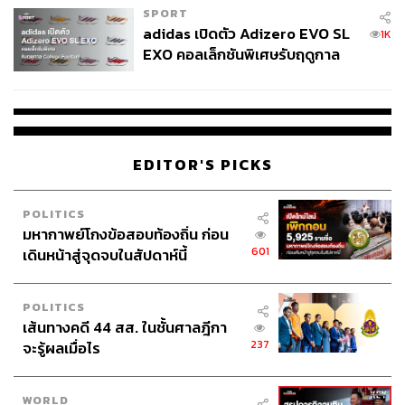
SPORT
adidas เปิดตัว Adizero EVO SL
1K
EXO คอลเล็กชันพิเศษรับฤดูกาล
College Football
EDITOR'S PICKS
POLITICS
มหากาพย์โกงข้อสอบท้องถิ่น ก่อน
601
เดินหน้าสู่จุดจบในสัปดาห์นี้
POLITICS
เส้นทางคดี 44 สส. ในชั้นศาลฎีกา
237
จะรู้ผลเมื่อไร
WORLD