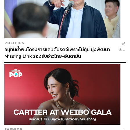
POLITICS
อนุทินย้ำพับโครงการแลนด์บริดจ์เพราะไม่คุ้ม มุ่งพัฒนา
...
Missing Link รองรับอ่าวไทย-อันดามัน
FASHION