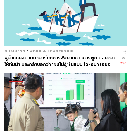
BUSINESS
/
WORK & LEADERSHIP
ผู้นำที่คนอยากตาม เริ่มที่การฟังมากกว่าการพูด ยอมถอย
250
ให้ทีมนำ และกล้าบอกว่า ‘ผมไม่รู้’ ในแบบ โจ้-ธนา เธียร
อัจฉริยะ