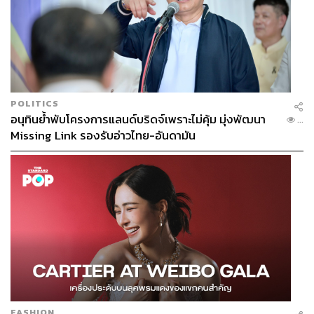
POLITICS
อนุทินย้ำพับโครงการแลนด์บริดจ์เพราะไม่คุ้ม มุ่งพัฒนา
...
Missing Link รองรับอ่าวไทย-อันดามัน
FASHION