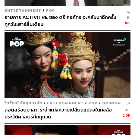
ENTERTAINMENT
/
POP
รายการ ACTIVITRE ของ ตรี ภรภัทร จะกลับมาอีกครั้ง
105
ทุกวันเสาร์สิ้นเดือน
วีรวัฒน์ อัจจุตมานัส
/
ENTERTAINMENT
/
POP
/
OPINION
สอดสร้อยมาลา: ระบำแห่งความเปลี่ยนแปลงในกงล้อ
2.0K
ประวัติศาสตร์ที่หมุนวน