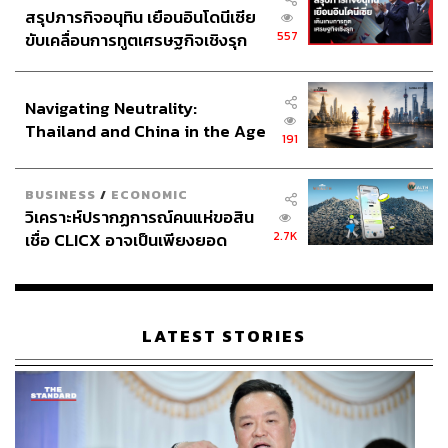
สรุปภารกิจอนุทิน เยือนอินโดนีเซีย
557
ขับเคลื่อนการทูตเศรษฐกิจเชิงรุก
ประกาศหุ้นส่วนยุทธศาสตร์ไทย –
อินโดนีเซีย
Navigating Neutrality:
Thailand and China in the Age
191
of a New Global Order
BUSINESS
/
ECONOMIC
วิเคราะห์ปรากฏการณ์คนแห่ขอสิน
2.7K
เชื่อ CLICX อาจเป็นเพียงยอด
ภูเขาน้ำแข็ง ของปัญหาหนี้ครัว
เรือนไทยที่ถูกซุกไว้
LATEST STORIES