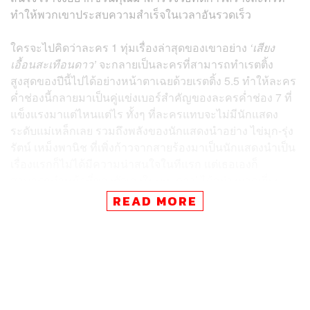
ทำให้พวกเขาประสบความสำเร็จในเวลาอันรวดเร็ว
ใครจะไปคิดว่าละคร 1 ทุ่มเรื่องล่าสุดของเขาอย่าง
‘เสียง
เอื้อนสะเทือนดาว’
จะกลายเป็นละครที่สามารถทำเรตติ้ง
สูงสุดของปีนี้ไปได้อย่างหน้าตาเฉยด้วยเรตติ้ง 5.5 ทำให้ละคร
ค่ำช่องนี้กลายมาเป็นคู่แข่งเบอร์สำคัญของละครค่ำช่อง 7 ที่
แข็งแรงมาแต่ไหนแต่ไร ทั้งๆ ที่ละครแทบจะไม่มีนักแสดง
ระดับแม่เหล็กเลย รวมถึงพลังของนักแสดงนำอย่าง ไข่มุก-รุ่ง
รัตน์ เหม็งพานิช ที่เพิ่งก้าวจากสายร้องมาเป็นนักแสดงนำเป็น
เรื่องแรกก็ไม่ได้มีความน่าสนใจในทีแรก แต่เธอเองก็
สามารถทำหน้าที่ของตัวเองในบท ‘ดาว’ ได้อย่างยอดเยี่ยม
READ MORE
สิ่งที่ทำให้ผู้ชมอยากติดตามละครเรื่องนี้อาจเป็นเพราะพล็อต
ที่ว่าด้วยการคว้าฝันของนักร้องที่ไม่มีต้นทุนชีวิต ก่อนจะต้อง
ฟันฝ่าอุปสรรคไปเรื่อยๆ และนี่น่าจะเป็นความธรรมดาสามัญ
ของเรื่องราวที่เป็น ‘สูตรสำเร็จ’ ที่ผู้ชมคุ้นเคยและง่ายต่อการ
ติดตามการต่อสู้ของตัวละครไปเรื่อยๆ เดินตามรอยความ
สำเร็จของละครอย่าง
ดาวจรัสฟ้า
(2561) และ
สาวน้อยร้อย