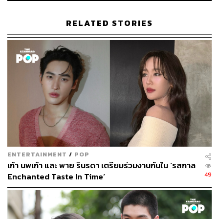
‘สาวน้อยร้อยล้านวิว’
ก่อนหน้า พิสูจน์ได้ว่าช่อง one31
สามารถสร้างฐานผู้ชมในละครค่ำนี้ได้อย่างเหนียวแน่น และ
RELATED STORIES
ถึงแม้ละครล็อตนี้จะมีความหลากหลายทั้งละครคอเมดี้-
แฟนตาซีอย่าง
ไลลาธิดายักษ์
และ
ขุนปราบดาบข้ามภพ
ก็ยัง
ได้รับผลตอบรับที่น่าสนใจเช่นกัน มิใช่เพียงเดินตามรอยสูตร
เดิมๆ ที่เน้นละครที่นำเสนอเรื่องการร้องเพลงเท่านั้น
แต่ทีนี้คำถามก็เกิดขึ้นว่าสูตรสำเร็จที่เกิดขึ้นจะยังสำเร็จต่อไป
อีกไหม โดยเฉพาะกับละครเรื่องต่อไปอย่าง
‘สัญญาแค้นแสน
รัก’
ละครที่เปิดกล้องถ่ายทำมานานแล้ว หรือเรียกกันภาษา
ทั่วไปว่า ‘ละครดอง’ ที่มีพระนาง ไนกี้-นิธิดล
ป้อมสุวรรณ
และวิว-วรรณรท
สนธิไชย
นำแสดง ที่ไม่รู้ว่าจะสามารถต่อย
อดความสำเร็จนี้ได้หรือเปล่า ทั้งการเป็นละครโรแมนติก-คอ
ENTERTAINMENT
/
POP
เมดี้ที่เดาจริตผู้ชมยาก รวมถึงละครเองก็ถูกถ่ายทำไปนาน
เก้า นพเก้า และ พาย รินรดา เตรียมร่วมงานกันใน ‘รสกาล
แล้ว ไม่รู้ว่าเรื่องราวที่นำมาดัดแปลงจะเข้ากับปีนี้หรือไม่ ซึ่ง
49
Enchanted Taste In Time’
เราต้องคอยชมฟีดแบ็กกันต่อไป
พิสูจน์อักษร: ภาสิณี เพิ่มพันธุ์พงศ์