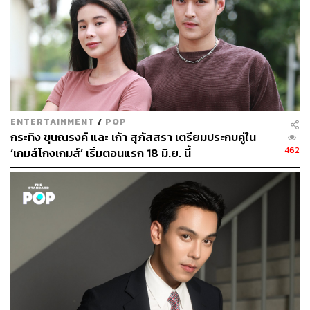
TAGS:
ละครไทย
ช่อง ONE
ONE 31
เสียงเอื้อนสะเทือนดาว
สุภาพบุรุษมงกุฎเพชร
ENTERTAINMENT
/
POP
กระทิง ขุนณรงค์ และ เก้า สุภัสสรา เตรียมประกบคู่ใน
462
‘เกมส์โกงเกมส์’ เริ่มตอนแรก 18 มิ.ย. นี้
103
ABOUT THE AUTHOR
อรัณย์ หนองพล
Content Creator ประจำกองไลฟ์สไตล์สำนัก
ข่าว THE STANDARD