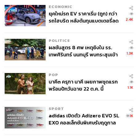
ECONOMIC
ยุคใหม่รถ EV ราคาเริ่ม (ถูก) กว่า
2.4K
รถไฮบริด หลังต้นทุนแบตเตอรี่ลด
ลง - จีนแห่บุกตลาดเกิดใหม่
POLITICS
ผลชันสูตร 8 ศพ เหตุยิงใน รร.
1.3K
เทพศิรินทร์ นนทบุรี พบกระสุนเข้า
จุดสำคัญ ‘ศีรษะ-หน้าอก’ ครูถูกยิง
4 นัด จากระยะไกล
POP
นาคี๓ ครุฑา นาคี เผยภาพชุดแรก
1.1K
พร้อมปักวันฉาย 22 ต.ค. นี้
SPORT
adidas เปิดตัว Adizero EVO SL
1K
EXO คอลเล็กชันพิเศษรับฤดูกาล
College Football