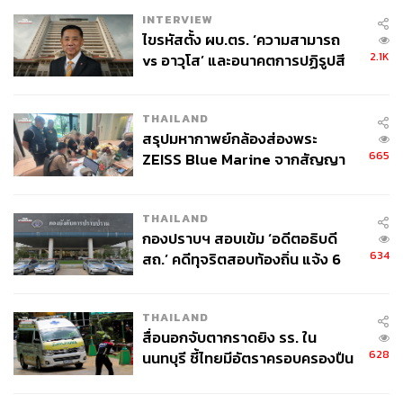
INTERVIEW
ไขรหัสตั้ง ผบ.ตร. ‘ความสามารถ
2.1K
vs อาวุโส’ และอนาคตการปฏิรูปสี
กากี กับ พล.ต.อ. เอก อังสนานนท์
THAILAND
สรุปมหากาพย์กล้องส่องพระ
665
ZEISS Blue Marine จากสัญญา
ผลิต 8.3 ล้าน สู่ข้อพิพาท ‘มา
เวลล์ฯ’ ฟ้อง ‘โทน บางแค’ ผิดนัด
THAILAND
จ่ายหนี้-แอบระบุแบรนด์
กองปราบฯ สอบเข้ม ‘อดีตอธิบดี
634
สถ.’ คดีทุจริตสอบท้องถิ่น แจ้ง 6
ข้อหาหนัก จ่อชง ป.ป.ช. 12 ส.ค. นี้
THAILAND
สื่อนอกจับตากราดยิง รร. ใน
628
นนทบุรี ชี้ไทยมีอัตราครอบครองปืน
สูงในระดับต้นของภูมิภาค