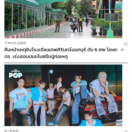
THAILAND
คืบหน้าเหตุยิงโรงเรียนเทพศิรินทร์นนทบุรี ดับ 6 ศพ โฆษก
...
ตร. เร่งสอบปมขโมยปืนปู่ก่อเหตุ
K-POP