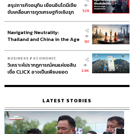
สรุปภารกิจอนุทิน เยือนอินโดนีเซีย
529
ขับเคลื่อนการทูตเศรษฐกิจเชิงรุก
ประกาศหุ้นส่วนยุทธศาสตร์ไทย –
อินโดนีเซีย
Navigating Neutrality:
Thailand and China in the Age
161
of a New Global Order
BUSINESS
/
ECONOMIC
วิเคราะห์ปรากฏการณ์คนแห่ขอสิน
2.6K
เชื่อ CLICX อาจเป็นเพียงยอด
ภูเขาน้ำแข็ง ของปัญหาหนี้ครัว
เรือนไทยที่ถูกซุกไว้
LATEST STORIES