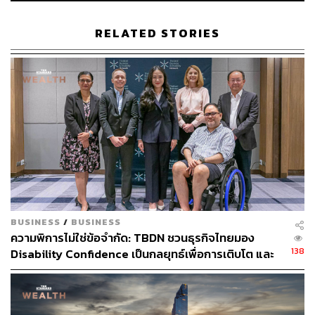
สามารถติดตาม THE STANDARD WEALTH
RELATED STORIES
ผ่านแอปพลิเคชันต่างๆ ที่คุณสะดวกหรือใช้งานอยู่แล้วได้เลย
TAGS:
หนี้รัฐบาล
หนี้เอกชน
GDP ไทย
GDP
หนี้ครัวเรือน
หนี้
สถาบันการเงินระหว่างประเทศ (IIF)
BUSINESS
/
BUSINESS
ความพิการไม่ใช่ข้อจำกัด: TBDN ชวนธุรกิจไทยมอง
138
Disability Confidence เป็นกลยุทธ์เพื่อการเติบโต และ
อนาคตแรงงานไทย
9.3K