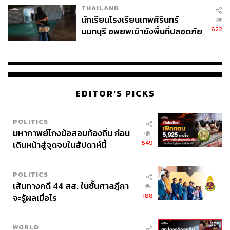
THAILAND
นักเรียนโรงเรียนเทพศิรินทร์
622
นนทบุรี อพยพเข้ายังพื้นที่ปลอดภัย
ชั่วคราว หลังเหตุใช้อาวุธปืนภายใน
โรงเรียนคลี่คลาย
EDITOR'S PICKS
POLITICS
มหากาพย์โกงข้อสอบท้องถิ่น ก่อน
549
เดินหน้าสู่จุดจบในสัปดาห์นี้
POLITICS
เส้นทางคดี 44 สส. ในชั้นศาลฎีกา
188
จะรู้ผลเมื่อไร
WORLD