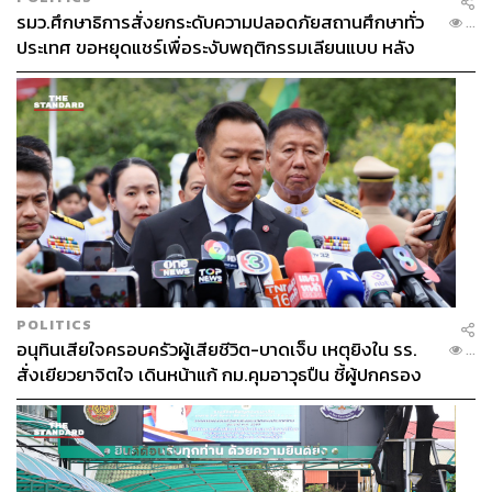
รมว.ศึกษาธิการสั่งยกระดับความปลอดภัยสถานศึกษาทั่ว
...
ประเทศ ขอหยุดแชร์เพื่อระงับพฤติกรรมเลียนแบบ หลัง
เหตุยิงในโรงเรียน
POLITICS
อนุทินเสียใจครอบครัวผู้เสียชีวิต-บาดเจ็บ เหตุยิงใน รร.
...
สั่งเยียวยาจิตใจ เดินหน้าแก้ กม.คุมอาวุธปืน ชี้ผู้ปกครอง
ต้องร่วมรับผิดชอบ