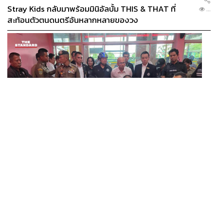
Stray Kids กลับมาพร้อมมินิอัลบั้ม THIS & THAT ที่
...
สะท้อนตัวตนดนตรีอันหลากหลายของวง
THAILAND
รอง ผบ.ตร. ลงพื้นที่ตรวจจุดเกิดเหตุอาคาร 5
...
รร.เทพศิรินทร์ นนทบุรี