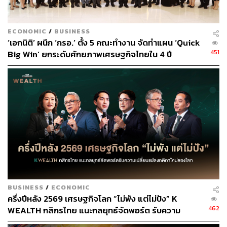
“เรามองว่าในระยะสั้นอาจเห็นเงินบาทอ่อนค่าไปได้ถึง 33.50
บาทต่อดอลลาร์ได้ไม่ยาก หากสถานการณ์การระบาดยังคง
ECONOMIC
/
BUSINESS
เลวร้ายต่อเนื่องและเงินดอลลาร์ยังคงมีโมเมนตัมขาขึ้นอยู่
‘เอกนิติ’ ผนึก ‘กรอ.’ ตั้ง 5 คณะทำงาน จัดทำแผน ‘Quick
ซึ่งอาจจะหนุนด้วยถ้อยแถลงของบรรดาเจ้าหน้าที่ Fed ที่ต่าง
451
Big Win’ ยกระดับศักยภาพเศรษฐกิจไทยใน 4 ปี
ออกมาสนับสนุนการทยอยลด QE ในปีนี้ หรือรายงานข้อมูล
เศรษฐกิจสหรัฐฯ พลิกกลับมาดีกว่าคาด ในขณะที่แนวโน้ม
เศรษฐกิจในภูมิภาคอื่นๆ โดยเฉพาะยุโรป อาจชะลอตัวลง
จากปัญหาการระบาดของโควิด”
นอกจากนี้ยังมองไม่เห็นโอกาสที่เงินบาทจะพลิกกลับเทรนด์
มาแข็งค่าได้ในเร็วๆ นี้ ทำให้ค่าเงินบาทยังเผชิญแรงกดดันฝั่ง
อ่อนค่าได้อย่างต่อเนื่อง จนกว่าสถานการณ์การระบาดจะเริ่ม
มีทิศทางดีขึ้น ซึ่งอาจต้องรอในช่วงต้นเดือนกันยายน โดย
กรอบเงินบาทวันนี้คาดว่าจะอยู่ที่ระดับ 33.25-33.35 บาทต่อ
ดอลลาร์
BUSINESS
/
ECONOMIC
ครึ่งปีหลัง 2569 เศรษฐกิจโลก “ไม่พัง แต่ไม่ปัง” K
462
WEALTH กสิกรไทย แนะกลยุทธ์จัดพอร์ต รับความ
สามารถติดตาม THE STANDARD WEALTH
เปลี่ยนแปลงกติกาใหม่ของโลก