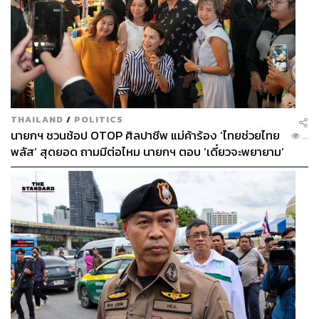
THAILAND
/
POLITICS
นายกฯ ชวนช้อป OTOP ศิลปาชีพ แม่ค้าร้อง ‘ไทยช่วยไทย
...
พลัส’ สุดยอด ถามมีต่อไหม นายกฯ ตอบ ‘เดี๋ยวจะพยายาม’