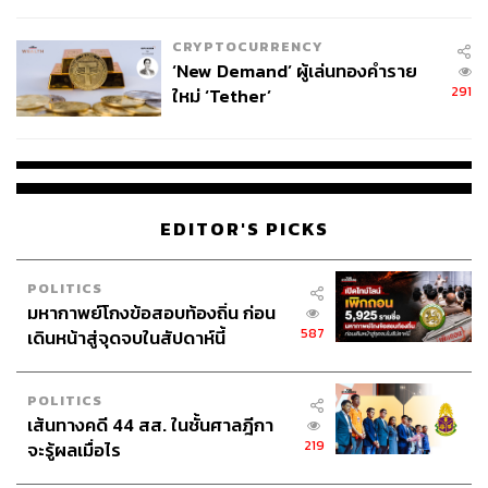
ไทยพลัส’ เฟส 2 รอประเมินความ
เหมาะสม
CRYPTOCURRENCY
‘New Demand’ ผู้เล่นทองคำราย
291
ใหม่ ‘Tether’
EDITOR'S PICKS
POLITICS
มหากาพย์โกงข้อสอบท้องถิ่น ก่อน
587
เดินหน้าสู่จุดจบในสัปดาห์นี้
POLITICS
เส้นทางคดี 44 สส. ในชั้นศาลฎีกา
219
จะรู้ผลเมื่อไร