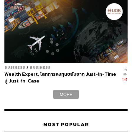
ผ่านแอปพลิเคชันต่างๆ ที่คุณสะดวกหรือใช้งานอยู่แล้วได้เลย
TAGS:
การลงทุน
การเงิน
เงินบาทอ่อนค่า
BUSINESS
/
BUSINESS
Wealth Expert: โลกการลงทุนขยับจาก Just-in-Time
147
สู่ Just-in-Case
31
MORE
ABOUT THE AUTHOR
THE STANDARD TEAM
MOST POPULAR
กองบรรณาธิการ THE STANDARD