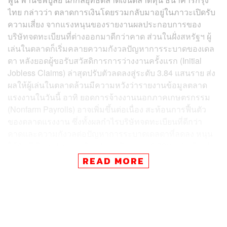
ไทย กล่าวว่า ตลาดการเงินโดยรวมกลับมาอยู่ในภาวะเปิดรับ
ความเสี่ยง จากแรงหนุนของรายงานผลประกอบการของ
บริษัทจดทะเบียนที่ต่างออกมาดีกว่าคาด ส่วนในฝั่งสหรัฐฯ ผู้
เล่นในตลาดก็เริ่มคลายความกังวลปัญหาการระบาดของเดล
ตา หลังยอดผู้ขอรับสวัสดิการการว่างงานครั้งแรก (Initial
Jobless Claims) ล่าสุดปรับตัวลดลงสู่ระดับ 3.84 แสนราย ส่ง
ผลให้ผู้เล่นในตลาดล้วนมีความหวังว่ารายงานข้อมูลตลาด
แรงงานในวันนี้ อาทิ ยอดการจ้างงานนอกภาคเกษตรกรรม
(Nonfarm Payrolls) อาจเพิ่มขึ้นต่อเนื่อง สะท้อนการฟื้นตัว
ของตลาดแรงงาน ซึ่งทั้งผลกำไรบริษัทจดทะเบียนที่ดีกว่า
คาดและความกังวลต่อปัญหาการระบาดเดลตาที่ลดลง หนุน
ให้ดัชนี Dow Jones พลิกกลับมาปิดบวก +0.78% เช่นเดียวกับ
ดัชนี S&P 500 ที่ปรับตัวขึ้นราว +0.60% ขณะเดียวกันหุ้น
READ MORE
เทคฯ ยังสามารถปรับตัวขึ้นได้ หลัง Bond Yield 10 ปี สหรัฐฯ
ยังทรงตัวในระดับต่ำต่อไป และผลประกอบการของหุ้นกลุ่ม
เทคฯ ก็ยังคงสดใส หนุนให้ดัชนีหุ้นเทคฯ Nasdaq ปิดบวก
+0.78%