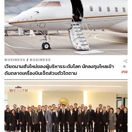
เหนือจากรายงานข้อมูลเศรษฐกิจ ตลาดจะจับตารายงานผล
ประกอบการของบรรดาบริษัทจดทะเบียน โดยผลประกอบ
การที่แข็งแกร่งและดีกว่าคาดจะช่วยพยุงบรรยากาศการ
ลงทุนได้
ส่วนในฝั่งเอเชีย ปัญหาการระบาดของโควิดระลอกใหม่จะส่ง
ผลให้เศรษฐกิจในโซนเอเชียมีแนวโน้มชะลอตัวลงในระยะ
สั้น กดดันให้บรรดาธนาคารกลางในเอเชียเลือกที่จะใช้
BUSINESS
/
BUSINESS
นโยบายการเงินที่ผ่อนคลายต่อไป โดยธนาคารกลางอินเดีย
เวียดนามฮับใหม่ของผู้บริหารระดับโลก นักลงทุนไหลเข้า
(RBI) มีแนวโน้มที่จะคงอัตราดอกเบี้ยนโยบาย (Repurchase
258
ดันตลาดเครื่องบินเจ็ตส่วนตัวโตตาม
Rate) ที่ระดับ 4.00% ต่อไป แม้ว่าสถานการณ์การระบาดจะ
เริ่มดีขึ้น หลังเกิด Natural Herd Immunity แต่ก็แลกมาด้วย
ความสูญเสียทางเศรษฐกิจและสังคมมหาศาล
สำหรับแนวโน้มค่าเงินบาทยังคงมีแนวโน้มอ่อนค่าอยู่จาก
ปัญหาการระบาดของโควิด รวมถึงแรงซื้อดอลลาร์จากฝั่ง
ผู้นำเข้าที่อาจเข้ามาเร่งปิดความเสี่ยง เนื่องจากกังวลว่าเงิน
บาทอาจจะอ่อนค่าเร็วและแรง