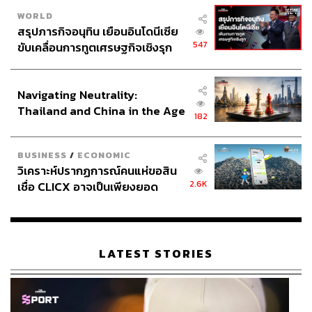
WORLD
สรุปภารกิจอนุทิน เยือนอินโดนีเซีย
547
ขับเคลื่อนการทูตเศรษฐกิจเชิงรุก
ประกาศหุ้นส่วนยุทธศาสตร์ไทย –
อินโดนีเซีย
Navigating Neutrality:
Thailand and China in the Age
182
of a New Global Order
BUSINESS
/
ECONOMIC
วิเคราะห์ปรากฏการณ์คนแห่ขอสิน
2.6K
เชื่อ CLICX อาจเป็นเพียงยอด
ภูเขาน้ำแข็ง ของปัญหาหนี้ครัว
เรือนไทยที่ถูกซุกไว้
LATEST STORIES