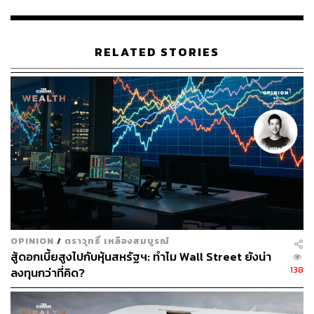
ปีนี้ รวมถึงการปรับตัวขึ้นของ Bond Yield 10 ปี สหรัฐฯ ยังคง
ช่วยพยุงให้เงินดอลลาร์สามารถทรงตัวเมื่อเทียบกับสกุลเงิน
หลัก แม้ว่าตลาดจะกล้าเปิดรับความเสี่ยงมากขึ้นก็ตาม
RELATED STORIES
โดยล่าสุดดัชนีเงินดอลลาร์ (DXY Index) ปรับตัวขึ้นใกล้ระดับ
92.30 จุด กดดันให้ ค่าเงินยูโร (EUR) อ่อนค่าลงสู่ระดับ
1.183 ดอลลาร์ต่อยูโร ส่วนค่าเงินเยน (JPY) ก็อ่อนค่าลงแตะ
ระดับ 109.8 จุด ในขณะที่เงินปอนด์อังกฤษ (GBP) กลับแข็ง
ค่าขึ้นต่อเนื่องสู่ระดับ 1.393 ดอลลาร์ต่อปอนด์ หลังธนาคาร
กลางอังกฤษ (BOE) แสดงความกังวลต่อแนวโน้มเงินเฟ้อที่
ปรับตัวสูงขึ้น และมองว่านโยบายการเงินที่เข้มงวดอาจมี
ความจำเป็นมากขึ้น ซึ่ง BOE ก็พร้อมจะลดการอัดฉีดสภาพ
คล่องในอนาคต
OPINION
/
ตราวุทธิ์ เหลืองสมบูรณ์
สำหรับวันนี้ ตลาดจะติดตามแนวโน้มการฟื้นตัวของตลาด
สู้ดอกเบี้ยสูงไปกับหุ้นสหรัฐฯ: ทำไม Wall Street ยังน่า
แรงงานสหรัฐฯ เป็นสำคัญ โดยการจ้างงานอาจได้รับผลกระ
138
ลงทุนกว่าที่คิด?
ทบจากการระบาดระลอกใหม่บ้าง แต่โดยรวมยอดการจ้าง
งานนอกภาคเกษตรกรรมเดือนกรกฎาคมจะเพิ่มขึ้นกว่า 8
แสนตำแหน่ง หนุนให้อัตราว่างงานลดลงเหลือ 5.7% นอก