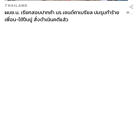
THAILAND
ผบช.น. เรียกสอบปากคำ นร.เซนต์คาเบรียล ปมรุมทำร้าย
...
เพื่อน-ใช้ปืนขู่ สั่งดำเนินคดีแล้ว
News
Wealth
Pop
Podcast
Video
Now
Opinion
Careers
Events
Privacy
About
Contact
Policy
FOR
ADVERTISING
MEMBERSHIP