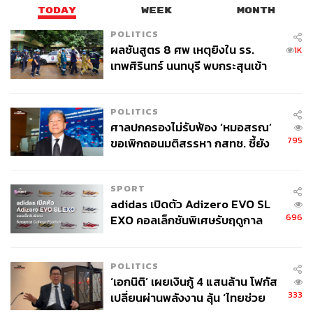
TODAY
WEEK
MONTH
POLITICS
ผลชันสูตร 8 ศพ เหตุยิงใน รร.
1K
เทพศิรินทร์ นนทบุรี พบกระสุนเข้า
จุดสำคัญ ‘ศีรษะ-หน้าอก’ ครูถูกยิง
4 นัด จากระยะไกล
POLITICS
ศาลปกครองไม่รับฟ้อง ‘หมอสรณ’
795
ขอเพิกถอนมติสรรหา กสทช. ชี้ยัง
ไม่ใช่ผู้เดือดร้อนเสียหาย
SPORT
adidas เปิดตัว Adizero EVO SL
696
EXO คอลเล็กชันพิเศษรับฤดูกาล
College Football
POLITICS
‘เอกนิติ’ เผยเงินกู้ 4 แสนล้าน โฟกัส
333
เปลี่ยนผ่านพลังงาน ลุ้น ‘ไทยช่วย