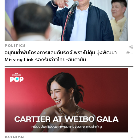
POLITICS
อนุทินย้ำพับโครงการแลนด์บริดจ์เพราะไม่คุ้ม มุ่งพัฒนา
...
Missing Link รองรับอ่าวไทย-อันดามัน
FASHION