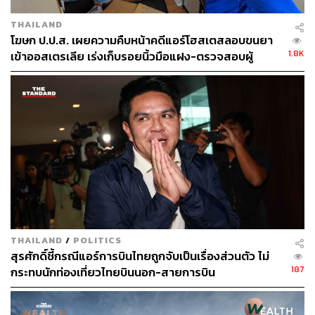
THAILAND
โฆษก ป.ป.ส. เผยความคืบหน้าคดีแอร์โฮสเตสลอบขนยา
1.8K
เข้าออสเตรเลีย เร่งเก็บรอยนิ้วมือแฝง-ตรวจสอบผู้
เกี่ยวข้อง จ่อขยายผลถึงบ้านแม่ที่พะเยา
THAILAND
/
POLITICS
สุรศักดิ์ชี้กรณีแอร์การบินไทยถูกจับเป็นเรื่องส่วนตัว ไม่
187
กระทบนักท่องเที่ยวไทยบินนอก-สายการบิน