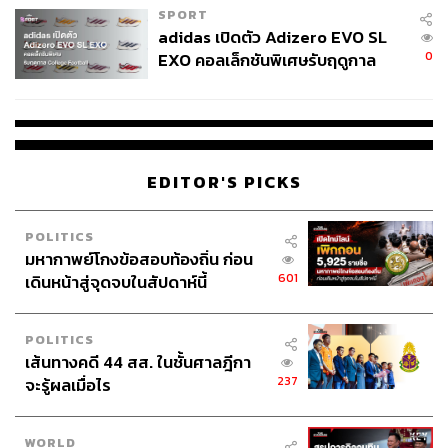
SPORT
adidas เปิดตัว Adizero EVO SL
0
EXO คอลเล็กชันพิเศษรับฤดูกาล
College Football
EDITOR'S PICKS
POLITICS
มหากาพย์โกงข้อสอบท้องถิ่น ก่อน
601
เดินหน้าสู่จุดจบในสัปดาห์นี้
POLITICS
เส้นทางคดี 44 สส. ในชั้นศาลฎีกา
237
จะรู้ผลเมื่อไร
WORLD