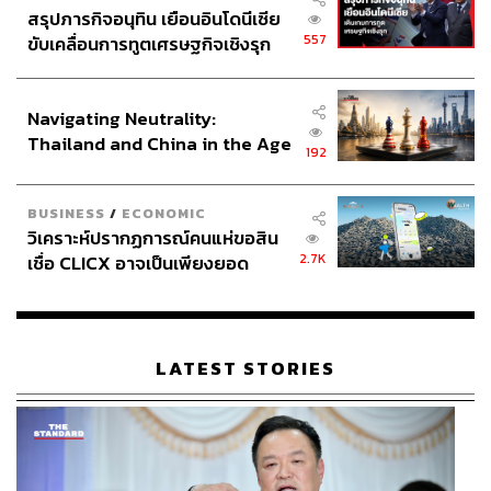
สรุปภารกิจอนุทิน เยือนอินโดนีเซีย
557
ขับเคลื่อนการทูตเศรษฐกิจเชิงรุก
ประกาศหุ้นส่วนยุทธศาสตร์ไทย –
อินโดนีเซีย
Navigating Neutrality:
Thailand and China in the Age
192
of a New Global Order
BUSINESS
/
ECONOMIC
วิเคราะห์ปรากฏการณ์คนแห่ขอสิน
2.7K
เชื่อ CLICX อาจเป็นเพียงยอด
ภูเขาน้ำแข็ง ของปัญหาหนี้ครัว
เรือนไทยที่ถูกซุกไว้
LATEST STORIES