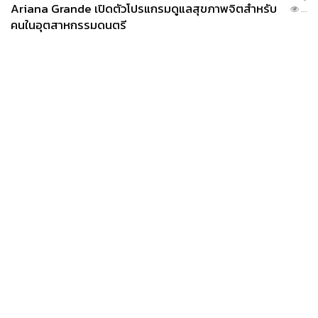
Ariana Grande เปิดตัวโปรแกรมดูแลสุขภาพจิตสำหรับ
...
คนในอุตสาหกรรมดนตรี
News
Wealth
Pop
Podcast
Video
Now
Opinion
Careers
Events
Privacy
About
Contact
Policy
FOR
ADVERTISING
MEMBERSHIP