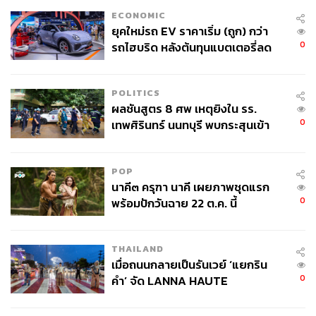
ECONOMIC
ยุคใหม่รถ EV ราคาเริ่ม (ถูก) กว่า
0
รถไฮบริด หลังต้นทุนแบตเตอรี่ลด
ลง - จีนแห่บุกตลาดเกิดใหม่
POLITICS
ผลชันสูตร 8 ศพ เหตุยิงใน รร.
0
เทพศิรินทร์ นนทบุรี พบกระสุนเข้า
จุดสำคัญ ‘ศีรษะ-หน้าอก’ ครูถูกยิง
4 นัด จากระยะไกล
POP
นาคี๓ ครุฑา นาคี เผยภาพชุดแรก
0
พร้อมปักวันฉาย 22 ต.ค. นี้
THAILAND
เมื่อถนนกลายเป็นรันเวย์ ‘แยกริน
0
คำ’ จัด LANNA HAUTE
COUTURE กลางสายฝน