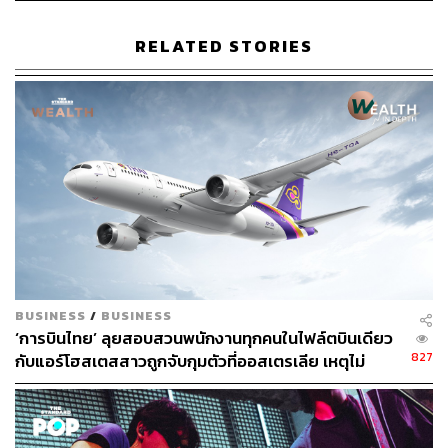
RELATED STORIES
283
ABOUT THE AUTHOR
ถนัดกิจ จันกิเสน
Content Creator ประจำกองบรรณาธิการ
THE STANDARD WEALTH ผู้เสพติดโลก
ธุรกิจ การตลาด เทคโนโลยี และชอบสำรวจ
โลกออฟไลน์และออนไลน์มาถอดรหัสความ
เคลื่อนไหวให้เป็นเรื่องเข้าใจง่าย สนุก และได้
ไอเดียใหม่ๆ
BUSINESS
/
BUSINESS
‘การบินไทย’ ลุยสอบสวนพนักงานทุกคนในไฟล์ตบินเดียว
ABOUT THE PHOTOGRAPHER
827
กับแอร์โฮสเตสสาวถูกจับกุมตัวที่ออสเตรเลีย เหตุไม่
ฐานิส สุดโต
สามารถสอบสวนแอร์ฯที่ถูกจับได้โดยตรง
บรรณาธิการภาพ ประจำสำนักข่าว THE
STANDARD