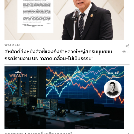
WORLD
สีหศักดิ์ส่งหนังสือชี้แจงถึงข้าหลวงใหญ่สิทธิมนุษยชน
...
กรณีรายงาน UN ‘คลาดเคลื่อน-ไม่เป็นธรรม’
OPINION
/
ตราวุทธิ์ เหลืองสมบูรณ์