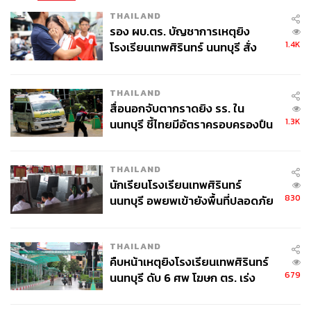
THAILAND
รอง ผบ.ตร. บัญชาการเหตุยิง
1.4K
โรงเรียนเทพศิรินทร์ นนทบุรี สั่ง
ค้นหา 2 รอบยืนยันไร้คนติดค้าง พบ
ศพปู่-ย่าที่บ้านพักผู้ก่อเหตุ
THAILAND
สื่อนอกจับตากราดยิง รร. ใน
1.3K
นนทบุรี ชี้ไทยมีอัตราครอบครองปืน
สูงในระดับต้นของภูมิภาค
THAILAND
นักเรียนโรงเรียนเทพศิรินทร์
830
นนทบุรี อพยพเข้ายังพื้นที่ปลอดภัย
ชั่วคราว หลังเหตุใช้อาวุธปืนภายใน
โรงเรียนคลี่คลาย
THAILAND
คืบหน้าเหตุยิงโรงเรียนเทพศิรินทร์
679
นนทบุรี ดับ 6 ศพ โฆษก ตร. เร่ง
สอบปมขโมยปืนปู่ก่อเหตุ