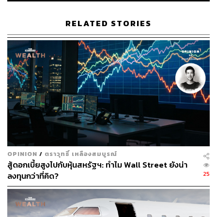
รายงาน: ภัทราภรณ์ เกียรตินันท์
RELATED STORIES
เรียบเรียง: สุรเมธี มณีสุโข
ติดตามข่าวสารการลงทุนเพิ่มเติมได้ที่:
www.efinancethai.co
m
พิสูจน์อักษร: ลักษณ์นารา พักตร์เพียงจันทร์
TAGS:
การลงทุน
การบินไทย
หุ้น
สายการบิน
90
OPINION
/
ตราวุทธิ์ เหลืองสมบูรณ์
ABOUT THE AUTHOR
สู้ดอกเบี้ยสูงไปกับหุ้นสหรัฐฯ: ทำไม Wall Street ยังน่า
25
ลงทุนกว่าที่คิด?
efinanceThai
efinanceThai สำนักข่าวอีไฟแนนซ์ไทย สรุป
ประเด็นข่าวหุ้นล่าสุด-เศรษฐกิจ-การเงิน ที่
รวดเร็วและน่าเชื่อถือที่สุด
www.efinancethai.com