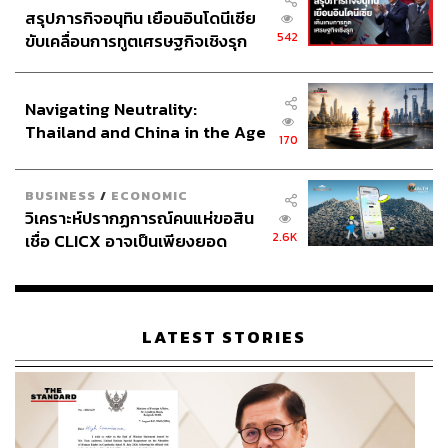
สรุปภารกิจอนุทิน เยือนอินโดนีเซีย
542
ขับเคลื่อนการทูตเศรษฐกิจเชิงรุก
ประกาศหุ้นส่วนยุทธศาสตร์ไทย –
อินโดนีเซีย
Navigating Neutrality:
Thailand and China in the Age
170
of a New Global Order
BUSINESS
/
ECONOMIC
วิเคราะห์ปรากฏการณ์คนแห่ขอสิน
2.6K
เชื่อ CLICX อาจเป็นเพียงยอด
ภูเขาน้ำแข็ง ของปัญหาหนี้ครัว
เรือนไทยที่ถูกซุกไว้
LATEST STORIES