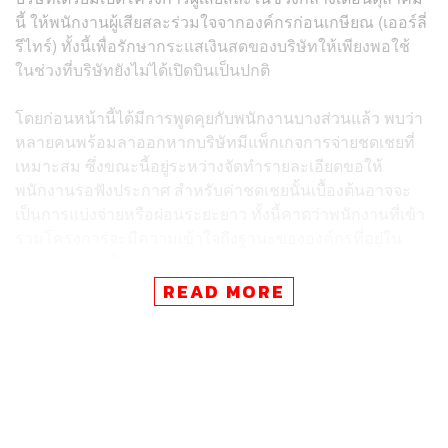
นี้ ให้พนักงานผู้เสียสละร่วมใจจากองค์กรก่อนเกษียณ (เออร์ลี่
รีไทร์) ทั้งนี้เพื่อรักษากระแสเงินสดของบริษัทให้เพียงพอใช้
ในช่วงที่บริษัทยังไม่ได้เปิดบินเป็นปกติ
โดยก่อนหน้านี้ได้มีการพูดคุยกับพนักงานบางส่วนแล้ว พบว่า
หลายคนพร้อมลาออกหากบริษัทมีแพ็กเกจการจ่ายชดเชยที่
เหมาะสม ซึ่งขณะนี้อยู่ระหว่างจัดทำรายละเอียดขอให้
พนักงานรอฟังประกาศ สำหรับค่าชดเชยนั้นเบื้องต้นอาจจะ
เป็นการแบ่งจ่ายหรือผ่อนระยะยาว ทั้งนี้คาดว่าพนักงานที่เข้า
ร่วมโครงการจะมีความเข้าใจถึงฐานะขององค์กรที่อยู่ใน
ภาวะเข้าแผนฟื้นฟูกิจการ
READ MORE
“การบินไทยเร่งลดรายจ่าย ด้วยการขอให้พนักงานร่วมลดเงิน
เดือน ซึ่ง 80% ของพนักงาน ราว 1.9 หมื่นคนให้ความร่วมมือ
บางส่วนยอมลด 40-70% บางส่วนหยุดงานโดยไม่รับเงินเดือน
ทำให้บริษัทมีกระแสเงินสดพอใช้ได้ตั้งแต่เดือนกันยายนถึง
ธันวาคม 2563 แต่สภาพการบินระหว่างประเทศที่ยังไม่ฟื้นตัว
จากปัญหาโควิด-19 แม้ว่าบริษัทจะพยายามหารายได้อื่นๆ มา