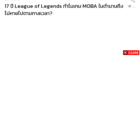
17 ปี League of Legends ทำไมเกม MOBA ในตำนานถึง
...
ไม่หายไปตามกาลเวลา?
News
Wealth
Pop
Podcast
Video
Now
Opinion
Careers
Events
Privacy
About
Contact
Policy
FOR
ADVERTISING
MEMBERSHIP