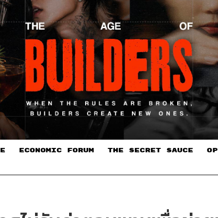
E
ECONOMIC FORUM
THE SECRET SAUCE​
OP