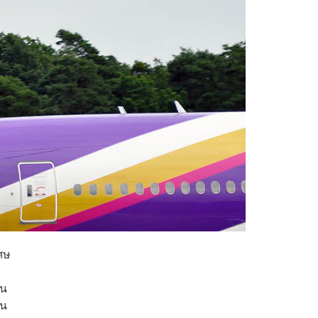
เศษ
ใน
ยน