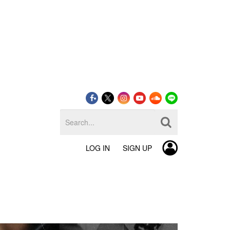
LOG IN
SIGN UP