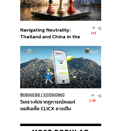
Navigating Neutrality:
143
Thailand and China in the
Age of a New Global
Order
BUSINESS
/
ECONOMIC
2.4K
วิเคราะห์ปรากฏการณ์คนแห่
ขอสินเชื่อ CLICX อาจเป็น
เพียงยอดภูเขาน้ำแข็ง ของ
ปัญหาหนี้ครัวเรือนไทยที่ถูกซุก
ไว้