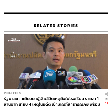
รองโฆษกประจำสำนักนายกรัฐมนตรี กล่าวต่อไปว่า รัฐบาล
พร้อมนำข้อเสนอแนะและผลสำรวจดังกล่าวมาบูรณาการ
เป็นแนวทางหลักในการขับเคลื่อนนโยบายด้านปัญญา
ประดิษฐ์ของประเทศ โดยมุ่งเน้นใน 5 มิติสำคัญ ได้แก่ การ
RELATED STORIES
ลดต้นทุนและเพิ่มรายได้ให้แก่ประชาชน, การยกระดับขีด
ความสามารถการแข่งขันของประเทศ, การลดความเหลื่อม
ล้ำทางดิจิทัล, การพัฒนาทุนมนุษย์ผ่านระบบการศึกษาและ
ทักษะแรงงาน, และการเสริมสร้างความปลอดภัยรวมถึง
คุณภาพชีวิตของกลุ่มเปราะบาง
นอกจากนี้ รัฐบาลยังพร้อมตอบสนองข้อเสนอของประชาชน
ที่ต้องการระบบสนับสนุนด้าน AI อย่างครบวงจร ไม่ว่าจะ
เป็นการจัดอบรมให้ความรู้ การเข้าถึงเครื่องมือทาง
เทคโนโลยี การจัดตั้งศูนย์เรียนรู้ในระดับชุมชน และการ
จัดหาผู้เชี่ยวชาญให้คำปรึกษา โดยจะมอบหมายให้หน่วยงาน
POLITICS
ภาครัฐที่เกี่ยวข้องร่วมกันวางมาตรการรองรับเพื่อตอบโจทย์
รัฐบาลเคาะเยียวยาผู้เสียชีวิตเหตุยิงในโรงเรียน รายละ 1
ความต้องการในทุกพื้นที่
37
ล้านบาท เทียบ 4 เหตุในอดีต เข้าเกณฑ์สาธารณภัย พร้อม
เร่งจ่ายโดยเร็ว