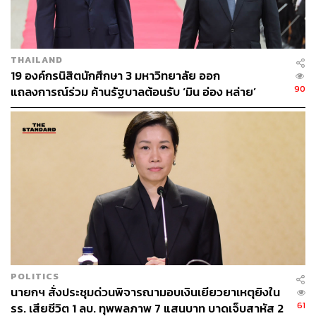
ABOUT THE AUTHOR
THE STANDARD TEAM
กองบรรณาธิการ THE STANDARD
THAILAND
19 องค์กรนิสิตนักศึกษา 3 มหาวิทยาลัย ออก
90
แถลงการณ์ร่วม ค้านรัฐบาลต้อนรับ ‘มิน อ่อง หล่าย’
POLITICS
นายกฯ สั่งประชุมด่วนพิจารณามอบเงินเยียวยาเหตุยิงใน
61
รร. เสียชีวิต 1 ลบ. ทุพพลภาพ 7 แสนบาท บาดเจ็บสาหัส 2