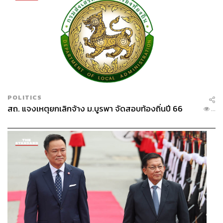
POLITICS
สถ. แจงเหตุยกเลิกจ้าง ม.บูรพา จัดสอบท้องถิ่นปี 66
...