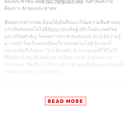
ของประชาชนโดย
สำนักวิจัยซูเปอร์โพล
ในหัวข้อความ
ต้องการ AI ของประชาชน
ซึ่งผลการสำรวจสะท้อนให้เห็นถึงแนวโน้มความตื่นตัวและ
การเปิดรับเทคโนโลยีปัญญาประดิษฐ์ (AI) ในประเทศไทย
อย่างมีนัยสำคัญ โดยพบว่าประชาชนร้อยละ 91.2 มีความรู้
ความเข้าใจหรือเคยได้ยินเกี่ยวกับเทคโนโลยี AI และมี
ประชาชนถึงร้อยละ 72.5 ที่เคยนำ AI มาประยุกต์ใช้ในวิถี
ชีวิตประจำวัน ทั้งในด้านการเรียน การทำงาน และการ
ประกอบอาชีพ ซึ่งระบุถึงการก้าวเข้าสู่ยุคดิจิทัลและเศรษฐกิจ
ฐานความรู้อย่างเป็นรูปธรรม
ผลการสำรวจระบุเพิ่มเติมว่า ประชาชนส่วนใหญ่ร้อยละ 63.7
แสดงความคิดเห็นเห็นด้วยให้รัฐบาลขับเคลื่อนโครงการ TH-
AI Passport ต่อไป ภายใต้เงื่อนไขการดำเนินงานที่โปร่งใส
READ MORE
ตรวจสอบได้ และเกิดประโยชน์สูงสุดต่อภาคประชาชน ซึ่ง
สอดคล้องกับนโยบายของรัฐบาลที่มุ่งเน้นการใช้หลักธร
รมาภิบาลและการนำเทคโนโลยีมาเป็นเครื่องมือในการยก
ระดับคุณภาพชีวิต ลดความเหลื่อมล้ำ ตลอดจนสร้างโอกาส