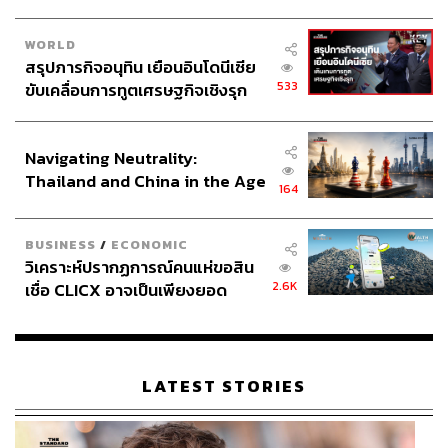
WORLD
สรุปภารกิจอนุทิน เยือนอินโดนีเซีย
533
ขับเคลื่อนการทูตเศรษฐกิจเชิงรุก
ประกาศหุ้นส่วนยุทธศาสตร์ไทย –
อินโดนีเซีย
Navigating Neutrality:
Thailand and China in the Age
164
of a New Global Order
BUSINESS
/
ECONOMIC
วิเคราะห์ปรากฏการณ์คนแห่ขอสิน
2.6K
เชื่อ CLICX อาจเป็นเพียงยอด
ภูเขาน้ำแข็ง ของปัญหาหนี้ครัว
เรือนไทยที่ถูกซุกไว้
LATEST STORIES