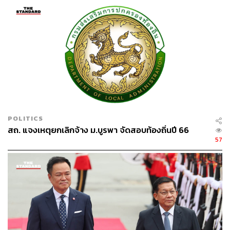
ทั้งนี้ รัฐบาลมองว่าโครงการ TH-AI Passport ไม่ใช่เพียง
โครงสร้างพื้นฐานทางเทคโนโลยี แต่เป็นการลงทุนเพื่อ
พัฒนาทรัพยากรมนุษย์ในระยะยาว เพื่อเตรียมความพร้อมให้
ประชากรไทยมีศักยภาพในการแข่งขันบนเวทีโลกยุคใหม่ได้
อย่างยั่งยืน
TAGS:
ปัญญาประดิษฐ์ (Artificial intelligence - AI)
กระทรวงมหาดไทย
นายกรัฐมนตรี
ลลิดา เพริศวิวัฒนา
อนุทิน ชาญวีรกูล
TH-AI Passport
POLITICS
สถ. แจงเหตุยกเลิกจ้าง ม.บูรพา จัดสอบท้องถิ่นปี 66
57
141