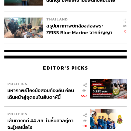
นนทบุรี อพยพเข้ายังพื้นที่ปลอดภัย
ชั่วคราว หลังเหตุใช้อาวุธปืนภายใน
โรงเรียนคลี่คลาย
THAILAND
สรุปมหากาพย์กล้องส่องพระ
0
ZEISS Blue Marine จากสัญญา
ผลิต 8.3 ล้าน สู่ข้อพิพาท ‘มา
เวลล์ฯ’ ฟ้อง ‘โทน บางแค’ ผิดนัด
จ่ายหนี้-แอบระบุแบรนด์
EDITOR'S PICKS
POLITICS
มหากาพย์โกงข้อสอบท้องถิ่น ก่อน
552
เดินหน้าสู่จุดจบในสัปดาห์นี้
POLITICS
เส้นทางคดี 44 สส. ในชั้นศาลฎีกา
191
จะรู้ผลเมื่อไร