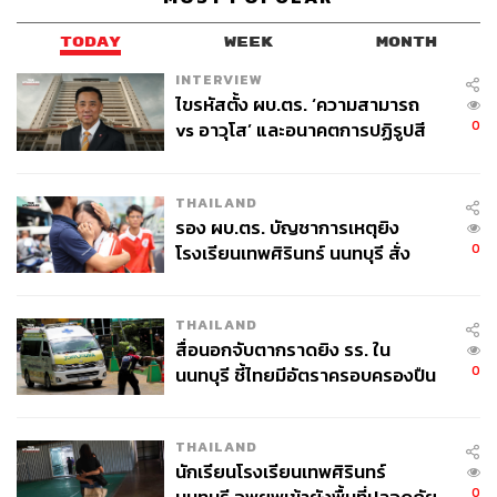
TODAY
WEEK
MONTH
INTERVIEW
ไขรหัสตั้ง ผบ.ตร. ‘ความสามารถ
0
vs อาวุโส’ และอนาคตการปฏิรูปสี
กากี กับ พล.ต.อ. เอก อังสนานนท์
THAILAND
รอง ผบ.ตร. บัญชาการเหตุยิง
0
โรงเรียนเทพศิรินทร์ นนทบุรี สั่ง
ค้นหา 2 รอบยืนยันไร้คนติดค้าง พบ
ศพปู่-ย่าที่บ้านพักผู้ก่อเหตุ
THAILAND
สื่อนอกจับตากราดยิง รร. ใน
0
นนทบุรี ชี้ไทยมีอัตราครอบครองปืน
สูงในระดับต้นของภูมิภาค
THAILAND
นักเรียนโรงเรียนเทพศิรินทร์
0