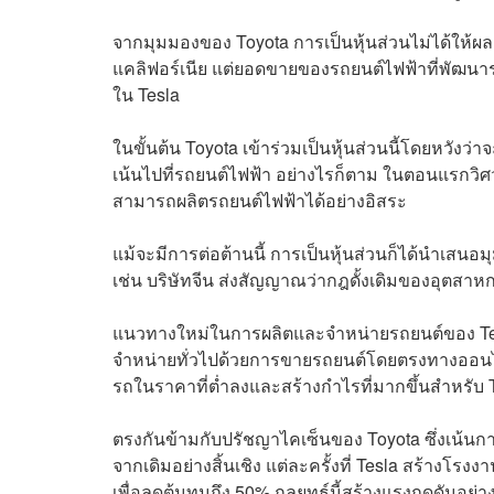
จากมุมมองของ Toyota การเป็นหุ้นส่วนไม่ได้ให้ผ
แคลิฟอร์เนีย แต่ยอดขายของรถยนต์ไฟฟ้าที่พัฒนาร่วม
ใน Tesla
ในขั้นต้น Toyota เข้าร่วมเป็นหุ้นส่วนนี้โดยหวังว
เน้นไปที่รถยนต์ไฟฟ้า อย่างไรก็ตาม ในตอนแรกวิศว
สามารถผลิตรถยนต์ไฟฟ้าได้อย่างอิสระ
แม้จะมีการต่อต้านนี้ การเป็นหุ้นส่วนก็ได้นำเสนอม
เช่น บริษัทจีน ส่งสัญญาณว่ากฎดั้งเดิมของอุตสา
แนวทางใหม่ในการผลิตและจำหน่ายรถยนต์ของ Tesla
จำหน่ายทั่วไปด้วยการขายรถยนต์โดยตรงทางออนไลน์
รถในราคาที่ต่ำลงและสร้างกำไรที่มากขึ้นสำหรับ 
ตรงกันข้ามกับปรัชญาไคเซ็นของ Toyota ซึ่งเน้นกา
จากเดิมอย่างสิ้นเชิง แต่ละครั้งที่ Tesla สร้างโรง
เพื่อลดต้นทุนถึง 50% กลยุทธ์นี้สร้างแรงกดดันอย