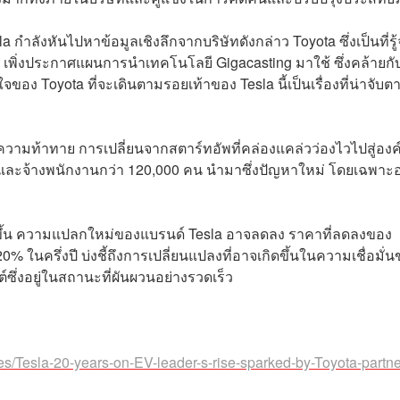
a กำลังหันไปหาข้อมูลเชิงลึกจากบริษัทดังกล่าว Toyota ซึ่งเป็นที่รู้
เพิ่งประกาศแผนการนำเทคโนโลยี Gigacasting มาใช้ ซึ่งคล้ายกั
จของ Toyota ที่จะเดินตามรอยเท้าของ Tesla นี้เป็นเรื่องที่น่าจับตา
กความท้าทาย การเปลี่ยนจากสตาร์ทอัพที่คล่องแคล่วว่องไวไปสู่องค
ี และจ้างพนักงานกว่า 120,000 คน นำมาซึ่งปัญหาใหม่ โดยเฉพาะอ
ามากขึ้น ความแปลกใหม่ของแบรนด์ Tesla อาจลดลง ราคาที่ลดลงของ
 ในครึ่งปี บ่งชี้ถึงการเปลี่ยนแปลงที่อาจเกิดขึ้นในความเชื่อมั่
ึ่งอยู่ในสถานะที่ผันผวนอย่างรวดเร็ว
es/Tesla-20-years-on-EV-leader-s-rise-sparked-by-Toyota-partne