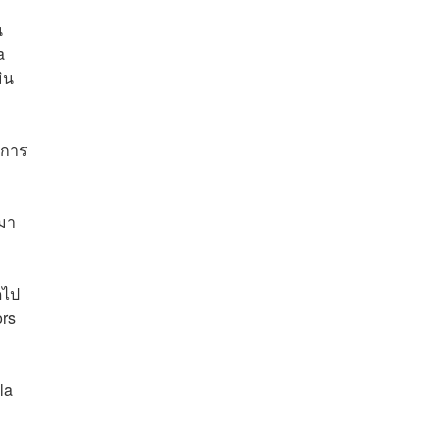
น
a
ิน
็นการ
ามา
ดไป
ors
la