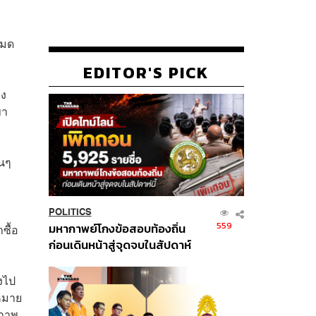
หมด
EDITOR'S PICK
่ง
ขา
่นๆ
POLITICS
559
มหากาพย์โกงข้อสอบท้องถิ่น
ซื้อ
ก่อนเดินหน้าสู่จุดจบในสัปดาห์
นี้
งไป
าหมาย
ิภาพ