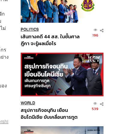
จัก
บ
ไม่
POLITICS
196
เส้นทางคดี 44 สส. ในชั้นศาล
ฎีกา จะรู้ผลเมื่อไร
์กร
ย่าง
นของ
WORLD
539
สรุปภารกิจอนุทิน เยือน
อินโดนีเซีย ขับเคลื่อนการทูต
rshi
เศรษฐกิจเชิงรุก ประกาศหุ้น
ส่วนยุทธศาสตร์ไทย –