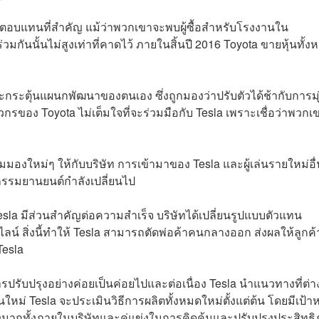
ลตอบแทนที่สำคัญ แม้ว่าพวกเขาจะพบผู้ซื้อสำหรับโรงงานใน
กันนั้นไม่สูงเท่าที่คาดไว้ ภายในสิ้นปี 2016 Toyota ขายหุ้นทั้ง
่าจะกระตุ้นแผนกพัฒนาของตนเอง ซึ่งถูกมองว่าปรับตัวได้ช้ากับการมุ
กรของ Toyota ไม่เต็มใจที่จะร่วมมือกับ Tesla เพราะเชื่อว่าพวกเ
ุมมองใหม่ๆ ให้กับบริษัท การเข้ามาของ Tesla และผู้เล่นรายใหม่อื
หกรรมยานยนต์กำลังเปลี่ยนไป
 มีส่วนสำคัญต่อความสำเร็จ บริษัทได้เปลี่ยนรูปแบบตัวแทน
 สิ่งนี้ทำให้ Tesla สามารถตัดพ่อค้าคนกลางออก ส่งผลให้ลูกค้า
Tesla
รปรับปรุงอย่างค่อยเป็นค่อยไปและต่อเนื่อง Tesla นำแนวทางที่ต่า
งานใหม่ Tesla จะประเมินวิธีการผลิตทั้งหมดใหม่ตั้งแต่ต้น โดยมีเป้
่างมากทั้งภายในบริษัทและคู่แข่งในการคิดค้นและปรับปรุงประสิทธ