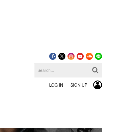
LOG IN
SIGN UP