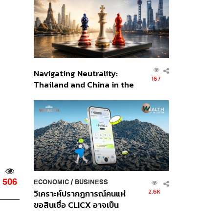
อินโดนีเซีย
Navigating Neutrality:
167
Thailand and China in the
Age of a New Global
Order
506
ECONOMIC
/
BUSINESS
2.6K
วิเคราะห์ปรากฏการณ์คนแห่
ขอสินเชื่อ CLICX อาจเป็น
เพียงยอดภูเขาน้ำแข็ง ของ