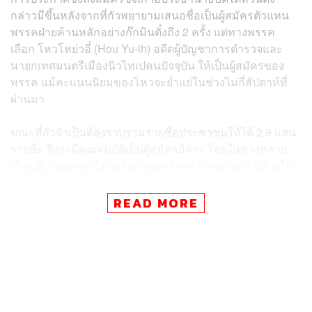
กล่าวมีขึ้นหลังจากที่กัวพยายามเสนอชื่อเป็นผู้สมัครตัวแทน
พรรคฝ่ายค้านหลักอย่างก๊กมินตั๋งถึง 2 ครั้ง แต่ทางพรรค
เลือก โหวโหย่วอี๋ (Hou Yu-ih) อดีตผู้บัญชาการตำรวจและ
นายกเทศมนตรีเมืองนิวไทเปคนปัจจุบัน ให้เป็นผู้สมัครของ
พรรค แม้คะแนนนิยมของโหวจะย่ำแย่ในช่วงไม่กี่สัปดาห์ที่
ผ่านมา
ขณะที่กัวจำเป็นต้องรวบรวมรายชื่อประชาชนให้ได้ 2.9 แสน
รายชื่อ จึงจะมีคุณสมบัติเป็นผู้สมัครอิสระ โดยในช่วงหลาย
เดือนที่ผ่านมาเขาได้จัดกิจกรรมคล้ายการรณรงค์หาเสียงใน
หลายพื้นที่ทั่วไต้หวัน พร้อมทั้งโจมตีนโยบายของรัฐบาลภาย
ใต้การนำของพรรค DPP (Democratic Progressive Party)
READ MORE
หรือพรรคประชาธิปไตยก้าวหน้า ว่าเต็มไปด้วยความผิด
พลาดและนำไต้หวันเข้าสู่อันตรายของสงคราม
“ภายใต้การปกครองของพรรค DPP ในช่วง 7 ปีที่ผ่านมา ใน
ระดับสากล พวกเขานำไต้หวันเข้าสู่อันตรายของสงคราม
ส่วนในระดับประเทศ นโยบายของพวกเขาเต็มไปด้วยความ