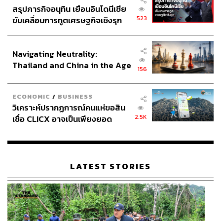
สรุปภารกิจอนุทิน เยือนอินโดนีเซีย
523
ขับเคลื่อนการทูตเศรษฐกิจเชิงรุก
ประกาศหุ้นส่วนยุทธศาสตร์ไทย –
อินโดนีเซีย
Navigating Neutrality:
Thailand and China in the Age
156
of a New Global Order
ECONOMIC
/
BUSINESS
วิเคราะห์ปรากฏการณ์คนแห่ขอสิน
2.5K
เชื่อ CLICX อาจเป็นเพียงยอด
ภูเขาน้ำแข็ง ของปัญหาหนี้ครัว
เรือนไทยที่ถูกซุกไว้
LATEST STORIES