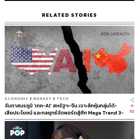
93
RELATED STORIES
ABOUT THE AUTHOR
วิโรจน์ เลิศจิตต์ธรรม
Senior Content Creator กองข่าวต่างประเทศ
THE STANDARD
ECONOMIC
/
MARKET
/
TECH
จับตาสมรภูมิ ‘เทค-AI’ สหรัฐฯ-จีน เจาะลึกหุ้นกลุ่มได้-
112
เสียประโยชน์ และกลยุทธ์จัดพอร์ตสู้ศึก Mega Trend 3-
5 ปีข้างหน้า