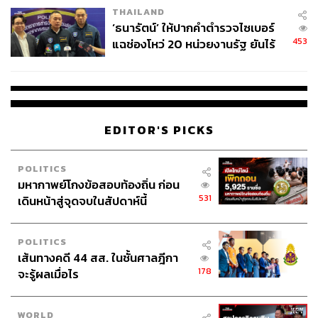
THAILAND
‘ธนารัตน์’ ให้ปากคำตำรวจไซเบอร์
453
แฉช่องโหว่ 20 หน่วยงานรัฐ ยันไร้
นัยทางการเมือง
EDITOR'S PICKS
POLITICS
มหากาพย์โกงข้อสอบท้องถิ่น ก่อน
531
เดินหน้าสู่จุดจบในสัปดาห์นี้
POLITICS
เส้นทางคดี 44 สส. ในชั้นศาลฎีกา
178
จะรู้ผลเมื่อไร
WORLD