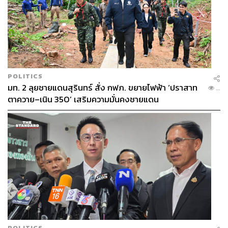
POLITICS
มท. 2 ลุยชายแดนสุรินทร์ สั่ง กฟภ. ขยายไฟฟ้า ‘ปราสาท
...
ตาควาย–เนิน 350’ เสริมความมั่นคงชายแดน
POLITICS