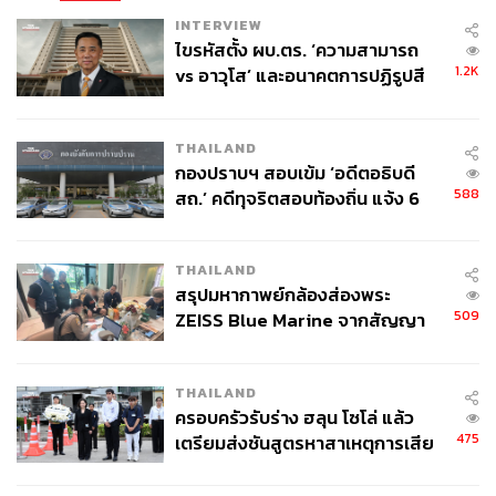
INTERVIEW
ไขรหัสตั้ง ผบ.ตร. ‘ความสามารถ
1.2K
vs อาวุโส’ และอนาคตการปฏิรูปสี
กากี กับ พล.ต.อ. เอก อังสนานนท์
THAILAND
กองปราบฯ สอบเข้ม ‘อดีตอธิบดี
588
สถ.’ คดีทุจริตสอบท้องถิ่น แจ้ง 6
ข้อหาหนัก จ่อชง ป.ป.ช. 12 ส.ค. นี้
THAILAND
สรุปมหากาพย์กล้องส่องพระ
509
ZEISS Blue Marine จากสัญญา
ผลิต 8.3 ล้าน สู่ข้อพิพาท ‘มา
เวลล์ฯ’ ฟ้อง ‘โทน บางแค’ ผิดนัด
THAILAND
จ่ายหนี้-แอบระบุแบรนด์
ครอบครัวรับร่าง ฮลุน โซโล่ แล้ว
475
เตรียมส่งชันสูตรหาสาเหตุการเสีย
ชีวิต