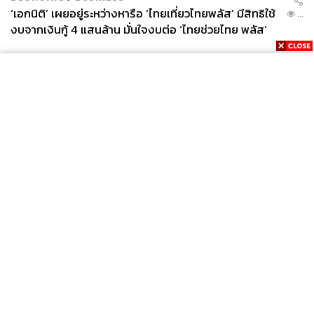
‘เอกนิติ’ เผยอยู่ระหว่างหารือ ‘ไทยเที่ยวไทยพลัส’ มีสิทธิใช้
...
งบจากเงินกู้ 4 แสนล้าน มั่นใจงบต่อ ‘ไทยช่วยไทย พลัส’
เฟส 2 มีเพียงพอ
News
Wealth
Pop
Podcast
Video
Now
Opinion
Careers
Events
Privacy
About
Contact
Policy
FOR
ADVERTISING
MEMBERSHIP