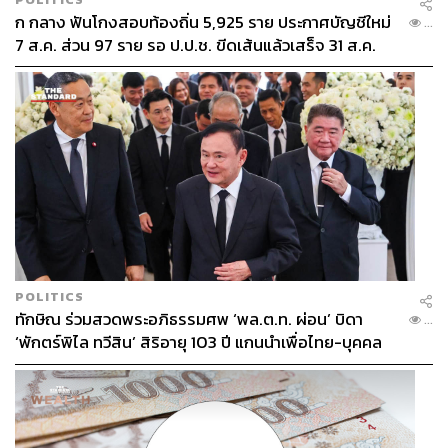
ก กลาง ฟันโกงสอบท้องถิ่น 5,925 ราย ประกาศบัญชีใหม่
...
7 ส.ค. ส่วน 97 ราย รอ ป.ป.ช. ขีดเส้นแล้วเสร็จ 31 ส.ค.
POLITICS
ทักษิณ ร่วมสวดพระอภิธรรมศพ ‘พล.ต.ท. ผ่อน’ บิดา
...
‘พักตร์พิไล ทวีสิน’ สิริอายุ 103 ปี แกนนำเพื่อไทย-บุคคล
หลากวงการร่วมอาลัย