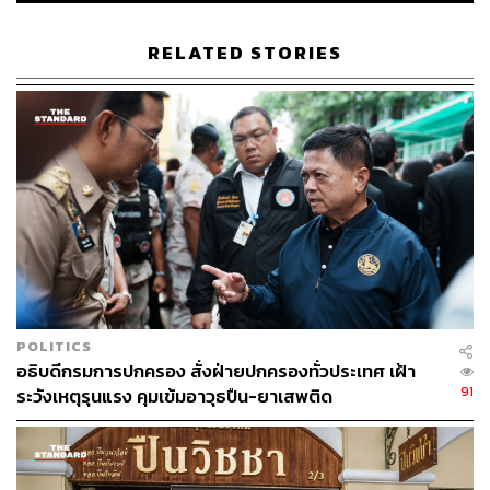
เข้มอาวุธปืน
RELATED STORIES
ภาพ: Seth Herald / Getty Images
อ้างอิง:
www.reuters.com/world/us/tennessee-republicans-lik
ely-expel-three-democratic-lawmakers-statehouse-2
023-04-06/
www.bbc.com/news/world-us-canada-65206459
edition.cnn.com/2023/04/06/us/tennessee-democrats
-office-removal-vote/index.html
TAGS:
การควบคุมอาวุธปืน
Democratic Party
เหตุกราดยิงในสหรัฐฯ
อาวุธปืน
การเมืองสหรัฐฯ
POLITICS
USA
Tennessee
อธิบดีกรมการปกครอง สั่งฝ่ายปกครองทั่วประเทศ เฝ้า
91
ระวังเหตุรุนแรง คุมเข้มอาวุธปืน-ยาเสพติด