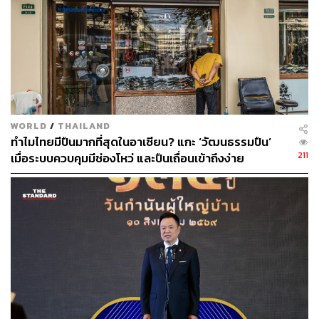
53
ABOUT THE AUTHOR
ปัทมาสน์ ชนะรัชชรักษ์
WORLD
/
THAILAND
Content Creator ข่าวต่างประเทศ
ทำไมไทยมีปืนมากที่สุดในอาเซียน? แกะ ‘วัฒนธรรมปืน’
211
เมื่อระบบควบคุมมีช่องโหว่ และปืนเถื่อนเข้าถึงง่าย