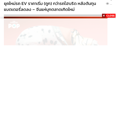
ยุคใหม่รถ EV ราคาเริ่ม (ถูก) กว่ารถไฮบริด หลังต้นทุน
...
แบตเตอรี่ลดลง – จีนแห่บุกตลาดเกิดใหม่
FASHION
CELINE INFINITE POSSIBILITIES: SILK แคมเปญผ้าพัน
...
คอไหมชิ้นคลาสสิก