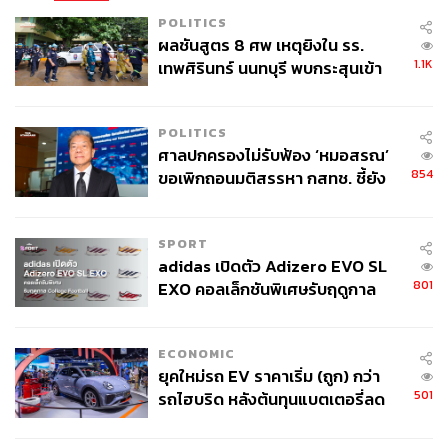
POLITICS
ผลชันสูตร 8 ศพ เหตุยิงใน รร.
1.1K
เทพศิรินทร์ นนทบุรี พบกระสุนเข้า
จุดสำคัญ ‘ศีรษะ-หน้าอก’ ครูถูกยิง
4 นัด จากระยะไกล
POLITICS
ศาลปกครองไม่รับฟ้อง ‘หมอสรณ’
854
ขอเพิกถอนมติสรรหา กสทช. ชี้ยัง
ไม่ใช่ผู้เดือดร้อนเสียหาย
SPORT
adidas เปิดตัว Adizero EVO SL
801
EXO คอลเล็กชันพิเศษรับฤดูกาล
College Football
ECONOMIC
ยุคใหม่รถ EV ราคาเริ่ม (ถูก) กว่า
501
รถไฮบริด หลังต้นทุนแบตเตอรี่ลด
ลง - จีนแห่บุกตลาดเกิดใหม่