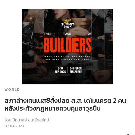
WORLD
สภาล่างเทนเนสซีสั่งปลด ส.ส. เดโมแครต 2 คน
หลังประท้วงกฎหมายควบคุมอาวุธปืน
โดย
ปัทมาสน์ ชนะรัชชรักษ์
07.04.2023