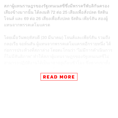
สภาผู้แทนราษฎรของรัฐเทนเนสซีซึ่งมีพรรครีพับลิกันครอง
เสียงข้างมากนั้น ได้ลงมติ 72 ต่อ 25 เสียงเพื่อสั่งปลด จัสติน
โจนส์ และ 69 ต่อ 26 เสียงเพื่อสั่งปลด จัสติน เพียร์สัน สองผู้
แทนจากพรรคเดโมแครต
โดยเมื่อวันพฤหัสบดี (30 มีนาคม) โจนส์และเพียร์สัน รวมถึง
กลอเรีย จอห์นสัน ผู้แทนจากพรรคเดโมแครตอีกรายหนึ่ง ได้
ก่อการประท้วงที่สภาล่าง โดยตะโกนว่า “ไม่มีการดำเนินการ
ก็ไม่มีสันติภาพ” ทำให้สภาผู้แทนราษฎรของรัฐเทนเนสซีไม่
สามารถปฏิบัติงานได้เป็นเวลาอยู่เกือบชั่วโมง ซึ่งพวกเขาทั้ง
สามคนยอมรับว่า ตนเองฝ่าฝืนกฎของสภาที่พูดออกมาโดย
ไม่ได้รับการอนุญาตเสียก่อน แต่ยืนยันว่าการกระทำของพวก
READ MORE
เขาไม่ควรถูกลงโทษถึงขั้นที่มีการสั่งปลด ขณะที่ฝ่ายรีพับลิ
กันมองว่า สิ่งที่ ส.ส. ทั้งสามคนทำคือการไม่ปฏิบัติตาม
ระเบียบและไม่ให้เกียรติต่อสภา
ภายหลังเกิดกรณีดังกล่าว โจนส์กล่าวว่า การลงมติขับไล่เขา
และสมาชิกพรรคเดโมแครตอีกรายหนึ่งนั้นเป็น ‘เรื่องตลก