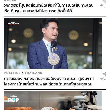
วิกฤตฮอร์มุซยังส่อเค้ายืดเยื้อ ทำไมการเปิดเส้นทางเดิน
...
เรือเต็มรูปแบบอาจยังไม่สามารถเกิดขึ้นได้
POLITICS
/
THAILAND
ภราดรมอง ก.ท่องเที่ยวฯ ขอใช้งบจาก พ.ร.ก. กู้เงินฯ ทำ
...
โครงการไทยเที่ยวไทยพลัส ถือว่าเข้าเกณฑ์กู้เงินฉุกเฉิน