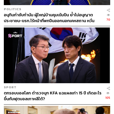
POLITICS
อนุทินกำชับกำนัน ผู้ใหญ่บ้านคุมเข้มปืน ย้ำไม่อนุญาต
70
ประชาชน-ขรก.ไร้หน้าที่พกปืนออกนอกเคหสถาน หวั่น
พฤติกรรมลอกเลียนแบบ จ่อลงพื้นที่เกิดเหตุ
SPORT
ตกรอบบอลโลก ตำรวจบุก KFA แฉแผลเก่า 15 ปี เกิดอะไร
105
ขึ้นกับฟุตบอลเกาหลีใต้?