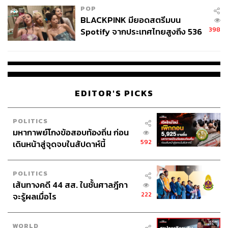
POP
BLACKPINK มียอดสตรีมบน
398
Spotify จากประเทศไทยสูงถึง 536
ล้านครั้ง ตลอด 10 ปีที่ผ่านมา
EDITOR'S PICKS
POLITICS
มหากาพย์โกงข้อสอบท้องถิ่น ก่อน
592
เดินหน้าสู่จุดจบในสัปดาห์นี้
POLITICS
เส้นทางคดี 44 สส. ในชั้นศาลฎีกา
222
จะรู้ผลเมื่อไร
WORLD