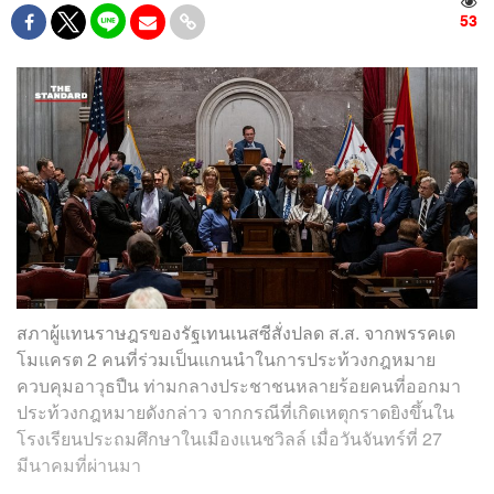
53
สภาผู้แทนราษฎรของรัฐเทนเนสซีสั่งปลด ส.ส. จากพรรคเด
โมแครต 2 คนที่ร่วมเป็นแกนนำในการประท้วงกฎหมาย
ควบคุมอาวุธปืน ท่ามกลางประชาชนหลายร้อยคนที่ออกมา
ประท้วงกฎหมายดังกล่าว จากกรณีที่เกิดเหตุกราดยิงขึ้นใน
โรงเรียนประถมศึกษาในเมืองแนชวิลล์ เมื่อวันจันทร์ที่ 27
มีนาคมที่ผ่านมา