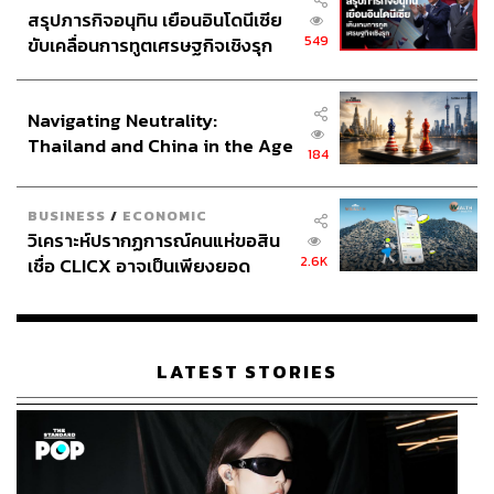
สรุปภารกิจอนุทิน เยือนอินโดนีเซีย
549
ขับเคลื่อนการทูตเศรษฐกิจเชิงรุก
ประกาศหุ้นส่วนยุทธศาสตร์ไทย –
อินโดนีเซีย
Navigating Neutrality:
Thailand and China in the Age
184
of a New Global Order
BUSINESS
/
ECONOMIC
วิเคราะห์ปรากฏการณ์คนแห่ขอสิน
2.6K
เชื่อ CLICX อาจเป็นเพียงยอด
ภูเขาน้ำแข็ง ของปัญหาหนี้ครัว
เรือนไทยที่ถูกซุกไว้
LATEST STORIES