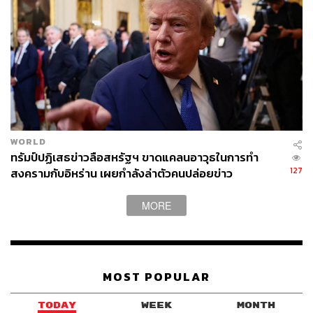
WORLD
ทรัมป์ปฏิเสธข่าวลือสหรัฐฯ ขาดแคลนอาวุธในการทำ
127
สงครามกับอิหร่าน เผยกำลังล่าตัวคนปล่อยข่าว
MORE
MOST POPULAR
TODAY
WEEK
MONTH